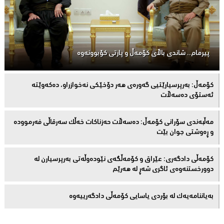
پیرمام.. شاندی باڵای كۆمه‌ڵ و پارتی كۆبوونه‌وه‌
كۆمەڵ: بەرپرسیارێتیی گەورەی هەر دۆخێکی نەخوازراو، دەكەوێتە
ئەستۆی دەسەڵات
مەڵبەندى سۆرانى کۆمەڵ: دەسەڵات حەزناکات خەڵک سەرقاڵى فەرموودە
و ڕەوشتى جوان بێت
کۆمەڵى دادگەرى: عێراق و كۆمەڵگەی نێودەوڵەتی بەرپرسیارن لە
دوورخستنەوەى ئاگری شەڕ لە هەرێم
بەیاننامەیەک لە بۆردی یاسایی کۆمەڵی دادگەرییەوە