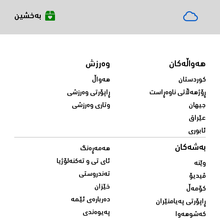
بەخشین
هەواڵەکان
وەرزش
کوردستان
هەواڵ
ڕۆژهەڵاتی ناوەڕاست
ڕاپۆرتی وەرزشی
جیهان
وتاری وەرزشی
عێراق
ئابوری
بەشەکان
هەمەڕەنگ
ئای تی و تەکنەلۆژیا
وێنە
تەندروستی
ڤیدیۆ
خێزان
کۆمەڵ
دەربارەی ئێمە
ڕاپۆرتی پەیامنێران
پەیوەندی
کەشوهەوا