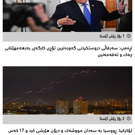
1 رۆژ پێش ئێستا
تڕەمپ: سەرقاڵى دروستکردنی گەورەترین تۆڕى کارگەى بەرهەمهێنانى
چەک و تەقەمەنین
2 رۆژ پێش ئێستا
ئۆكرانیا: ڕووسیا به‌ سه‌دان مووشه‌ك و درۆن هێرشی كرد و 17 كه‌س