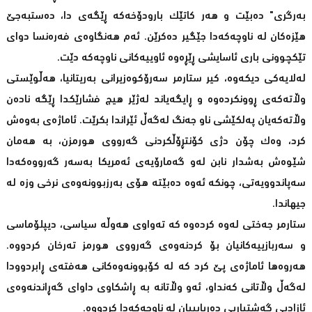
بەرگری" دەبێت و هەر کاتێک بارودۆخەکە ڕێگەی دا، دەستبەجێ
هێزەکان لە ناوچەکەدا جێگیر دەکرێن. ئەم هەنگاوەی فەرەنسا دوای
تێکچوونی باری ئاسایشی ڕێڕەوە ئاوییەکانی ناوچەکە دێت.
لەلایەکی دیکەوە، کیر ستارمر سەرۆکوەزیرانی بەریتانیا، هەڵوێستی
وڵاتەکەی ڕوونکردەوە و ڕایگەیاند لەژێر هیچ فشارێکدا ڕێگە نادەن
وڵاتەکەیان پەلکێشی ناو جەنگ لەگەڵ ئێراندا بکرێت. ئاماژەی بەوەش
کرد، وەک چۆن دژی کۆنتڕۆڵکردنی گەرووی هورمزن، بە هەمان
شێوەش بەشدار نابن لەو گەمارۆیەی ئەمریکا بەسەر گەرووەکەدا
سەپاندوویەتی، چونکە ئەوە دەبێتە هۆی بەرزبوونەوەی نرخی وزە لە
جیهاندا.
ستارمر جەختی لەوە کردەوە کە تەواوی هەوڵە سیاسی، دیپلۆماسی
و سەربازییەکانیان بۆ کردنەوەی گەرووی هورمز تەرخان کردووە.
هەروەها ئاماژەی پێ کرد کە لە کۆبوونەوەکانی هەفتەی ڕابردوودا
لەگەڵ وڵاتانی کەنداو، ئەو وڵاتانە بە ڕاشکاوی داوای گەڕاندنەوەی
ئازادیی گەشتیاریی دەریایییان لە ناوچەکەدا کردووە.