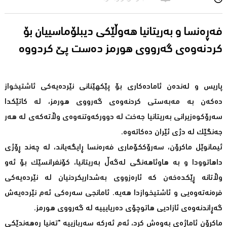
فه‌ڕه‌نسا و به‌ریتانیا هه‌وڵێكی دیبلۆماسییان بۆ
پاریس و لەندەن ئامادەکاری بۆ پێکهێنانی نێردەیەکی ئاشتیخواز
دەکەن بە مەبەستی کردنەوەی گەرووی هورمز، لە کاتێکدا
سەرۆکوەزیرانی بەریتانیا جەخت لە دوورکەوتنەوەی وڵاتەکەی لە هەر
جەنگێک له‌ دژی ئێران دەکاتەوە.
ئیمانوێل ماکرۆن، سەرۆککۆماری فەرەنسا ڕایگەیاند، لە چەند ڕۆژی
داهاتوودا و بە هاوئاهەنگی لەگەڵ بەریتانیا، کۆنفرانسێک بۆ ئەو
وڵاتانە ڕێکدەخەن کە ئارەزووی بەشداریکردنیان لە نێردەیەکی
فرەنەتەوەیی و ئاشتیخوازدا هەیە. ئامانجی سەرەکی ئەم نێردەیەش
گەڕاندنەوەی ئازادیی هاتوچۆی دەریایییە لە گەرووی هورمز.
ماکرۆن ئاماژەی بەوەش کرد، ئەم ئەرکە سەربازییە "تەنیا ڕەهەندێکی