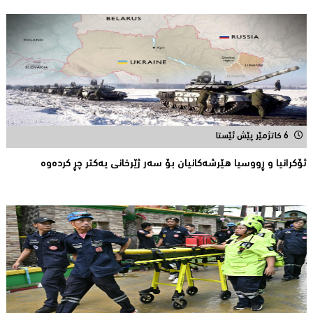
6 کاتژمێر پێش ئێستا
ئۆكرانیا و ڕووسیا هێرشەكانیان بۆ سەر ژێرخانی یەكتر چڕ كردەوە