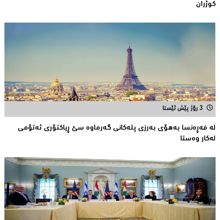
كوژران
3 رۆژ پێش ئێستا
لە فەڕەنسا بەهۆی بەرزی پلەکانی گەرماوە سێ ڕیاکتۆری ئەتۆمی
له‌كار وه‌ستا