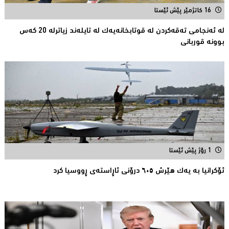
16 کاتژمێر پێش ئێستا
لە ئەنجامی تەقەكردن لە قوتابخانەیەك لە تایلەند زیاترلە 20 كەس
بوونە قوربانى
1 رۆژ پێش ئێستا
ئۆکرانیا بە یەک هێرش ٦٠٥ درۆنی ئاڕاستەى ڕووسیا کرد