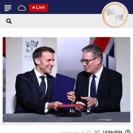
●
Live
13/04/2026
466 جار خوێنراوەتەوە