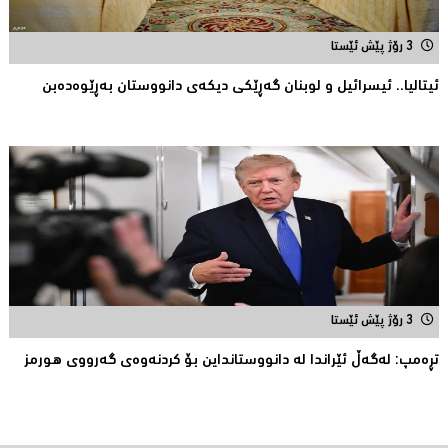
3 رۆژ پێش ئێستا
ئیتالیا.. ئیسرائیل و لوبنان گه‌ڕێكی دیكه‌ی دانووستان به‌ڕێوه‌ده‌بن
3 رۆژ پێش ئێستا
تڕەمپ: لەگەڵ ئێراندا لە دانووستانداین بۆ کردنەوەى گەرووى هورمز