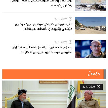
ئۆكرانیا و ڕووسیا هێرشەكانیان بۆ سەر ژێرخانی
یەكتر چڕ كردەوە
7/8/2026
دانیشتووانى گەڕەكی قولەرەیسی: هۆکارى
کێشەى بێئاویمان باڵەخانە بەرزەكانە
7/8/2026
بەهۆى شکستهێنان لە هێرشەکانى سەر ئێران،
سەرۆكی مۆساد دوو بەرپرسی لە كار لادا
کۆمەڵ
3/8/2026