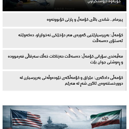
خۆیەوە دروستكراون
پیرمام.. شاندی باڵای كۆمه‌ڵ و پارتی كۆبوونه‌وه‌
كۆمەڵ: بەرپرسیارێتیی گەورەی هەر دۆخێکی نەخوازراو، دەكەوێتە
ئەستۆی دەسەڵات
مەڵبەندى سۆرانى کۆمەڵ: دەسەڵات حەزناکات خەڵک سەرقاڵى فەرموودە
و ڕەوشتى جوان بێت
کۆمەڵى دادگەرى: عێراق و كۆمەڵگەی نێودەوڵەتی بەرپرسیارن لە
دوورخستنەوەى ئاگری شەڕ لە هەرێم