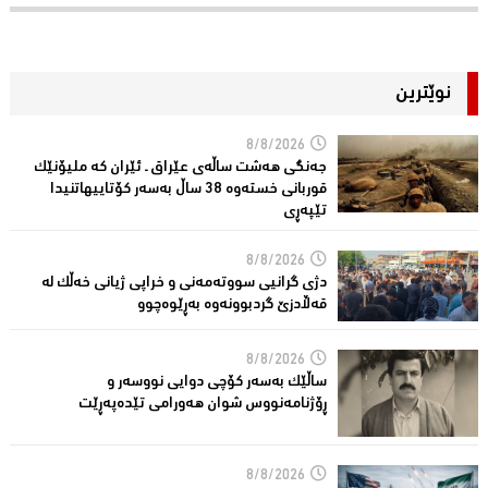
نوێترین
8/8/2026
جەنگی هەشت ساڵەی عێراق ـ ئێران کە ملیۆنێک
قوربانى خستەوە 38 ساڵ بەسەر كۆتاییهاتنیدا
تێپەڕى
8/8/2026
دژی گرانیی سووتەمەنی و خراپی ژیانی خەڵك لە
قەڵادزێ‌ گردبوونەوە بەڕێوەچوو
8/8/2026
ساڵێك بەسەر كۆچی دوایی نووسەر و
ڕۆژنامەنووس شوان هەورامی تێدەپەڕێت
8/8/2026