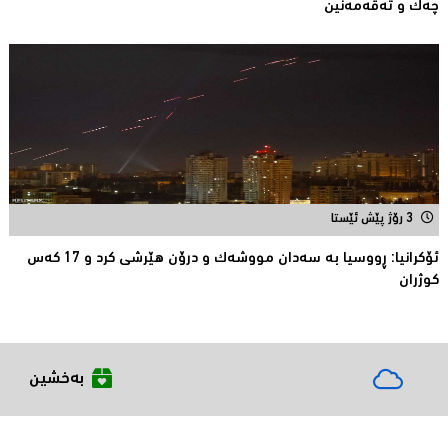
چەک و تەقەمەنین
3 رۆژ پێش ئێستا
ئۆكرانیا: ڕووسیا به‌ سه‌دان مووشه‌ك و درۆن هێرشی كرد و 17 كه‌س
كوژران
بەخشین