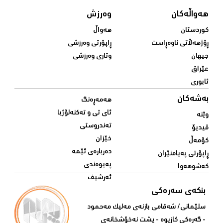
هەواڵەکان
وەرزش
کوردستان
هەواڵ
ڕۆژهەڵاتی ناوەڕاست
ڕاپۆرتی وەرزشی
جیهان
وتاری وەرزشی
عێراق
ئابوری
بەشەکان
هەمەڕەنگ
ئای تی و تەکنەلۆژیا
وێنە
تەندروستی
ڤیدیۆ
خێزان
کۆمەڵ
دەربارەی ئێمە
ڕاپۆرتی پەیامنێران
پەیوەندی
کەشوهەوا
ئەرشیف
بنکەی سەرەکی
سلێمانی/ شه‌قامی بازنه‌ی مه‌لیک مه‌حمود
- گه‌ڕه‌کی کازیوه‌ - پشت نه‌خۆشخانه‌ی‌