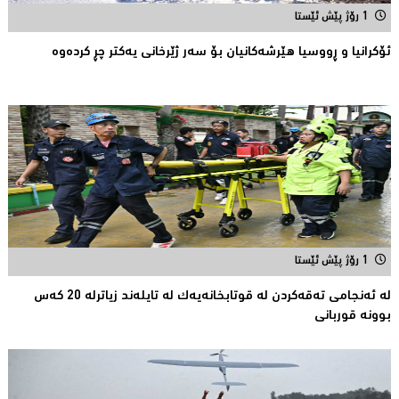
1 رۆژ پێش ئێستا
ئۆكرانیا و ڕووسیا هێرشەكانیان بۆ سەر ژێرخانی یەكتر چڕ كردەوە
1 رۆژ پێش ئێستا
لە ئەنجامی تەقەكردن لە قوتابخانەیەك لە تایلەند زیاترلە 20 كەس
بوونە قوربانى