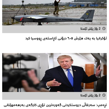
2 رۆژ پێش ئێستا
ئۆکرانیا بە یەک هێرش ٦٠٥ درۆنی ئاڕاستەى ڕووسیا کرد
2 رۆژ پێش ئێستا
تڕەمپ: سەرقاڵى دروستکردنی گەورەترین تۆڕى کارگەى بەرهەمهێنانى