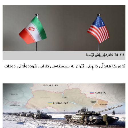
14 کاتژمێر پێش ئێستا
ئەمریکا هەوڵى دابڕینى ئێران لە سیستەمی دارایی نێودەوڵەتی دەدات