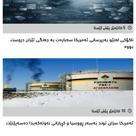
5 کاتژمێر پێش ئێستا
ناكۆكی لەنێو بەرپرسانى ئەمریكا سەبارەت بە جەنگی ئێران دروست
بووە
10 کاتژمێر پێش ئێستا
ئەمریكا سزای توند بەسەر ڕووسیا و كڕیارانی نەوتەكەیدا دەسەپێنێت