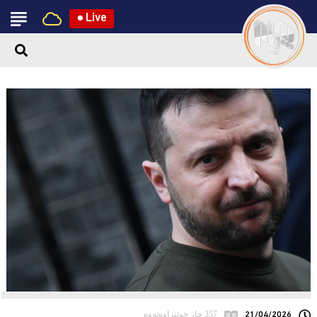
●
Live
21/04/2026
357 جار خوێنراوەتەوە