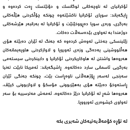
ئۆکرانیای لە ناوچەکانی لوگانسک و دۆنێتسک ڕەت کردەوە و
ڕایگەیاند: سوپاى ئۆکرانیا ناکشێتەوە چونکە چۆڵکردنی هێڵەکانى
بەرگری، ورەی سوپا دەڕووخێنێت و ئۆکرانیا لە بەرانبەر هێرشەکانی
دوژمندا بە تەواوی بێدەسەڵات دەکات.
زێلینسکی جەختی لەوەش کردەوە کە جەنگ لە ئێران دەبێتە هۆی
هەڵلووشینی یەدەگی وزەی ئەوروپا و لاوازکردنی هاوپەیمانەکان
هەروەها واشنتن لە هاوکاریکردنی ئۆکرانیا و دابینکردنی سیستەمی
بەرگریی ئاسمانی سارد دەکاتەوە. ڕاشیگەیاند: ئەمریکا نابێت تەنیا
سەرنجی لەسەر ڕۆژهەڵاتی ناوەڕاست بێت، چونکە جەنگی ئێران
ڕاستەوخۆ دەبێتە هۆی بەهێزبوونی مۆسکۆ و لاوازبوونی کیێڤ،
هەروەها شەڕ لە ئۆکرانیا درێژ دەکاتەوە، ئەمەش مەترسییە بۆ سەر
تەواوی کیشوەری ئەورووپا.
لە تۆڕە کۆمەڵایەتیەکان شەیری بکە