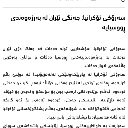
سه‌رۆكی ئۆكرانیا: جه‌نگی ئێران له‌ به‌رژه‌وه‌ندی
سەرۆکی ئۆکرانیا، هۆشداریی توند دەدات کە جەنگ دژی ئێران
خزمەت بە بەرژەوەندییەکانی ڕووسیا دەکات و توانای بەرگریی
وڵاتەکەی لاواز دەکات.
سەرۆکی ئۆکرانیا لە چاوپێکەوتنێکی تەلەفزیۆنیدا کە دوێنێ بڵاو
کرایەوە، ڕەخنەی توندی لە نێردراوەکانی دۆناڵد ترەمپ گرت و جەختی
کردەوە، ئەگەر نوێنەرەکانى ترەمپ بچن بۆ مۆسکۆ و نەیەن بۆ کیێڤ،
ئەوە بێڕێزییە. زێلینسکی جەختی کردەوە ئەوەی بۆ ئەو گرنگە
ئەنجامی گفتوگۆکانە نەک شوێنەکەی، بەڵام پشتگوێخستنی ئۆکرانیا
لەم کاتە هەستیارەدا نیشانەیەکی باش نییە.
سەبارەت بە داواکارییەکانی ڕووسیا، زێلینسکی پاشەکشەی سوپای