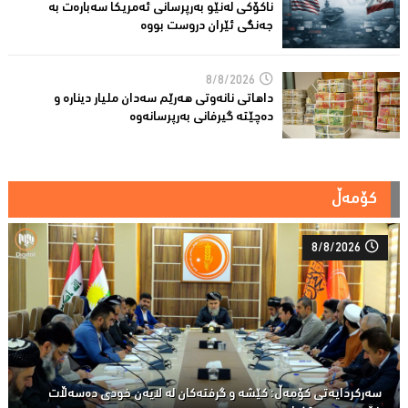
ناكۆكی لەنێو بەرپرسانى ئەمریكا سەبارەت بە
جەنگی ئێران دروست بووە
8/8/2026
داهاتی نانەوتی هەرێم سەدان ملیار دینارە و
دەچێتە گیرفانی بەرپرسانەوە
کۆمەڵ
8/8/2026
سەركردایەتی كۆمەڵ: كێشە و گرفتەكان لە لایەن خودی دەسەڵات