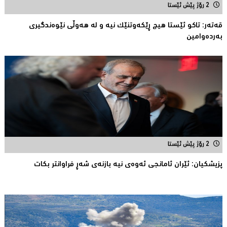
2 رۆژ پێش ئێستا
قەتەر: تاکو ئێستا هیچ ڕێکەوتنێک نیە و لە هەوڵى نێوەندگیرى
بەردەوامین
2 رۆژ پێش ئێستا
پزیشكیان: ئێران ئامانجی ئه‌وه‌ی نیه‌ بازنه‌ی شه‌ڕ فراوانتر بكات