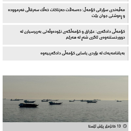
مەڵبەندى سۆرانى کۆمەڵ: دەسەڵات حەزناکات خەڵک سەرقاڵى فەرموودە
و ڕەوشتى جوان بێت
کۆمەڵى دادگەرى: عێراق و كۆمەڵگەی نێودەوڵەتی بەرپرسیارن لە
دوورخستنەوەى ئاگری شەڕ لە هەرێم
بەیاننامەیەک لە بۆردی یاسایی کۆمەڵی دادگەرییەوە
13 کاتژمێر پێش ئێستا