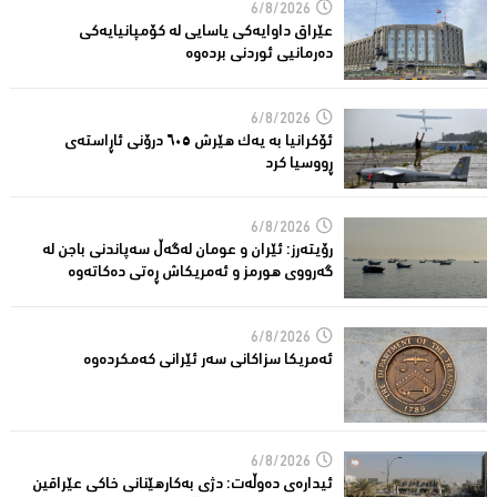
6/8/2026
عێراق داوایەکی یاسایی لە کۆمپانیایه‌كی
دەرمانیى ئوردنی بردەوە
6/8/2026
ئۆکرانیا بە یەک هێرش ٦٠٥ درۆنی ئاڕاستەى
ڕووسیا کرد
6/8/2026
رۆیتەرز: ئێران و عومان لەگەڵ سەپاندنی باجن لە
گەرووی هورمز و ئەمریکاش ڕەتی دەکاتەوە
6/8/2026
ئه‌مریكا سزاكانی سه‌ر ئێرانی كه‌مكرده‌وه‌
6/8/2026
ئیدارەى دەوڵەت: دژى بەکارهێنانى خاکی عێراقین