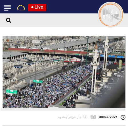
●
Live
08/06/2025
341 جار خوێنراوەتەوە