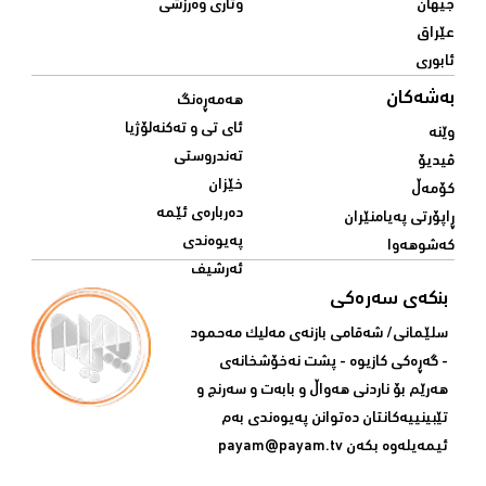
جیهان
وتاری وەرزشی
عێراق
ئابوری
بەشەکان
هەمەڕەنگ
ئای تی و تەکنەلۆژیا
وێنە
تەندروستی
ڤیدیۆ
خێزان
کۆمەڵ
دەربارەی ئێمە
ڕاپۆرتی پەیامنێران
پەیوەندی
کەشوهەوا
ئەرشیف
بنکەی سەرەکی
سلێمانی/ شه‌قامی بازنه‌ی مه‌لیک مه‌حمود
- گه‌ڕه‌کی کازیوه‌ - پشت نه‌خۆشخانه‌ی‌
هه‌رێم بۆ ناردنی‌ هه‌واڵ و بابه‌ت و سه‌رنج و
تێبینییه‌كانتان ده‌توانن په‌یوه‌ندی‌ به‌م
ئیمه‌یله‌وه‌ بكه‌ن
payam@payam.tv