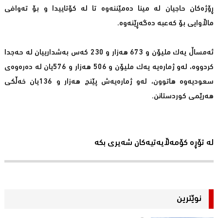
ڕۆژه‌كان حاجیان له‌ مینا ده‌مێننه‌وه‌ تا له‌ كۆتاییدا و بۆ ته‌وافی
ماڵاوایی بۆ كه‌عبه‌ ده‌گه‌ڕێنه‌وه‌.
ئه‌مساڵ یه‌ك ملیۆن و 673 هه‌زار و 230 كه‌س به‌شدارییان له‌ حه‌جدا
كردووه‌، له‌و ژماره‌یه‌ یه‌ك ملیۆن و 506 هه‌زار و 576یان له‌ ده‌ره‌وه‌ی
سعودیه‌وه‌ هاتوون، له‌و ژماره‌یه‌ش پێنج هه‌زار و 136یان خه‌ڵكی
هه‌رێمی كوردستانن.
لە تۆڕە کۆمەڵایەتیەکان شەیری بکە
نوێترین