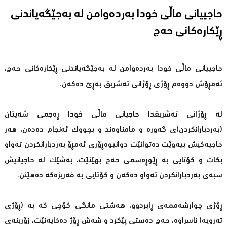
حاجییانی‌ ماڵی‌ خودا به‌رده‌وامن له‌ به‌جێگه‌یاندنی‌
ڕێكاره‌كانی‌ حه‌ج
حاجییانی‌ ماڵی‌ خودا به‌رده‌وامن له‌ به‌جێگه‌یاندنی‌ ڕێكاره‌كانی‌ حه‌ج،
ئه‌مڕۆش دووه‌م ڕۆژی‌ ڕۆژانی ته‌شریق به‌ڕێ ده‌كه‌ن.
له‌ ڕۆژانی ته‌شریقدا حاجیانی‌ ماڵی‌ خودا ڕه‌جمی شه‌یتان
(به‌ردبارانكردن)ی گه‌وره‌ و مامناوه‌ند و بچووك ئه‌نجام ده‌ده‌ن، هه‌ر
حاجیه‌كیش بیه‌وێت ده‌توانێت دوانیوه‌ڕۆری ئه‌مڕۆ به‌ردبارانكردن ته‌واو
بكات و كۆتایی‌ به‌ ڕێوڕه‌سمی حه‌ج بهێنێت، به‌شێك له‌ حاجیانیش
سبه‌ی به‌ردبارانكردن ته‌واو ده‌كه‌ن و كۆتایی‌ به‌ فه‌ریزه‌كه‌ ده‌هێنن.
ڕۆژی چوارشه‌ممه‌ی‌ ڕابردوو، هه‌شتی مانگی كۆچی كه‌ به‌ (ڕۆژی
ته‌رویه‌) ناسراوه‌، حه‌ج ده‌ستی پێكرد و شه‌ش ڕۆژ ده‌خایه‌نێت، زۆرینه‌ی