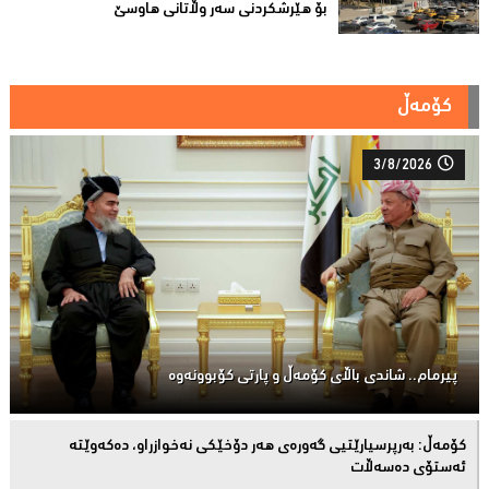
بۆ هێرشکردنى سەر وڵاتانی هاوسێ
کۆمەڵ
3/8/2026
پیرمام.. شاندی باڵای كۆمه‌ڵ و پارتی كۆبوونه‌وه‌
كۆمەڵ: بەرپرسیارێتیی گەورەی هەر دۆخێکی نەخوازراو، دەكەوێتە
ئەستۆی دەسەڵات