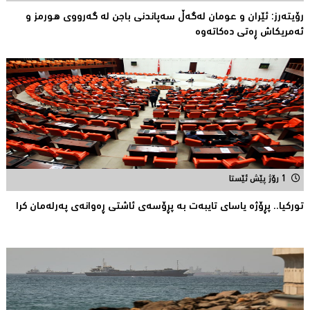
رۆیتەرز: ئێران و عومان لەگەڵ سەپاندنی باجن لە گەرووی هورمز و
ئەمریکاش ڕەتی دەکاتەوە
1 رۆژ پێش ئێستا
توركیا.. پڕۆژه‌ یاسای تایبه‌ت به‌ پڕۆسه‌ی ئاشتی ڕه‌وانه‌ی په‌رله‌مان كرا