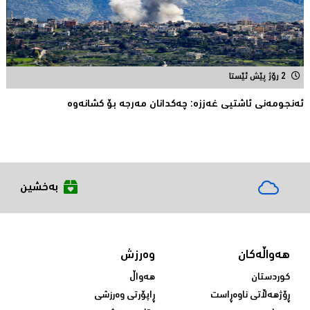
2 رۆژ پێش ئێستا
ئەنجومەنى ئاشتیی غەززە: چەکدانان مەرجە بۆ کشانەوە
بەخشین
هەواڵەکان
وەرزش
کوردستان
هەواڵ
ڕۆژهەڵاتی ناوەڕاست
ڕاپۆرتی وەرزشی