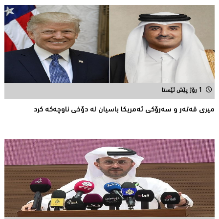
1 رۆژ پێش ئێستا
میری قه‌ته‌ر و سه‌رۆكی ئه‌مریكا باسیان له‌ دۆخی ناوچه‌كه‌ كرد