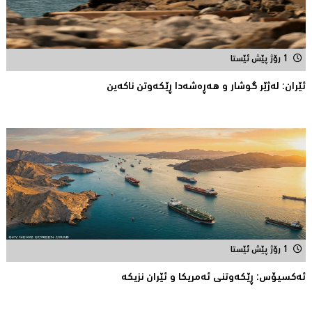
1 رۆژ پێش ئێستا
ئێران: له‌ژێر گوشار و هەڕەشەدا ڕێکەوتن ناکەین
1 رۆژ پێش ئێستا
ئه‌كسیۆس: ڕێكه‌وتنی ئه‌مریكا و ئێران نزیكه‌