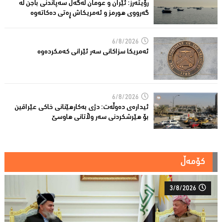
رۆیتەرز: ئێران و عومان لەگەڵ سەپاندنی باجن لە
گەرووی هورمز و ئەمریکاش ڕەتی دەکاتەوە
6/8/2026
ئه‌مریكا سزاكانی سه‌ر ئێرانی كه‌مكرده‌وه‌
6/8/2026
ئیدارەى دەوڵەت: دژى بەکارهێنانى خاکی عێراقین
بۆ هێرشکردنى سەر وڵاتانی هاوسێ
کۆمەڵ
3/8/2026