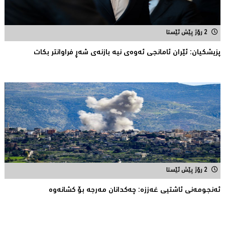
2 رۆژ پێش ئێستا
پزیشكیان: ئێران ئامانجی ئه‌وه‌ی نیه‌ بازنه‌ی شه‌ڕ فراوانتر بكات
2 رۆژ پێش ئێستا
ئەنجومەنى ئاشتیی غەززە: چەکدانان مەرجە بۆ کشانەوە