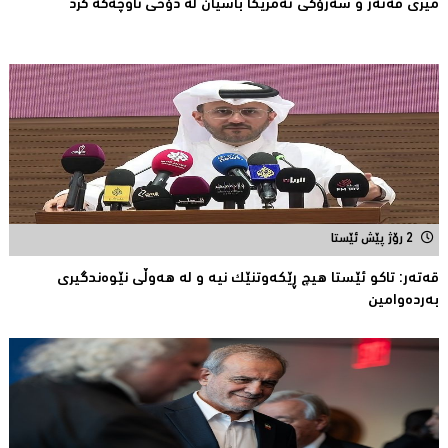
میری قه‌ته‌ر و سه‌رۆكی ئه‌مریكا باسیان له‌ دۆخی ناوچه‌كه‌ كرد
2 رۆژ پێش ئێستا
قەتەر: تاکو ئێستا هیچ ڕێکەوتنێک نیە و لە هەوڵى نێوەندگیرى
بەردەوامین