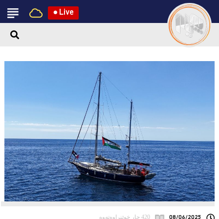
●
Live
08/06/2025
420 جار خوێنراوەتەوە