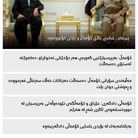
پیرمام.. شاندی باڵای كۆمه‌ڵ و پارتی كۆبوونه‌وه‌
كۆمەڵ: بەرپرسیارێتیی گەورەی هەر دۆخێکی نەخوازراو، دەكەوێتە
ئەستۆی دەسەڵات
مەڵبەندى سۆرانى کۆمەڵ: دەسەڵات حەزناکات خەڵک سەرقاڵى فەرموودە
و ڕەوشتى جوان بێت
کۆمەڵى دادگەرى: عێراق و كۆمەڵگەی نێودەوڵەتی بەرپرسیارن لە
دوورخستنەوەى ئاگری شەڕ لە هەرێم
بەیاننامەیەک لە بۆردی یاسایی کۆمەڵی دادگەرییەوە