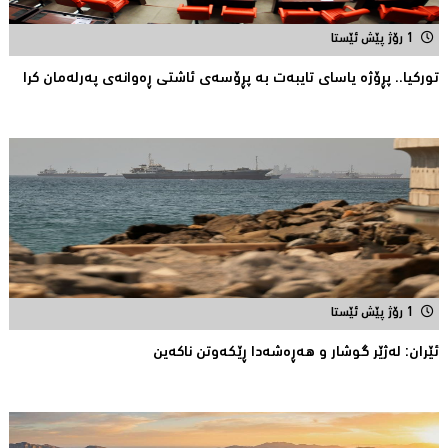
1 رۆژ پێش ئێستا
توركیا.. پڕۆژه‌ یاسای تایبه‌ت به‌ پڕۆسه‌ی ئاشتی ڕه‌وانه‌ی په‌رله‌مان كرا
1 رۆژ پێش ئێستا
ئێران: له‌ژێر گوشار و هەڕەشەدا ڕێکەوتن ناکەین