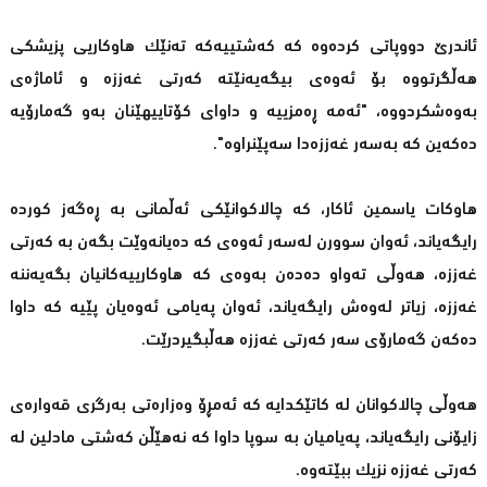
ئاندرێ دووپاتی کردەوە کە کەشتییەکە تەنێک هاوکاریی پزیشکی
هەڵگرتووە بۆ ئەوەی بیگەیەنێتە کەرتی غەززە و ئاماژەی
بەوەشکردووە، "ئەمە ڕەمزییە و داوای کۆتاییهێنان بەو گەمارۆیە
دەکەین کە بەسەر غەززەدا سەپێنراوە".
هاوكات یاسمین ئاكار، كه‌ چالاكوانێكی ئه‌ڵمانی به‌ ڕه‌گه‌ز كورده‌
رایگه‌یاند، ئه‌وان سوورن له‌سه‌ر ئه‌وه‌ی كه‌ ده‌یانه‌وێت بگه‌ن به‌ كه‌رتی
غه‌ززه‌، هه‌وڵی ته‌واو ده‌ده‌ن به‌وه‌ی كه‌ هاوكارییه‌كانیان بگه‌یه‌ننه‌
غه‌ززه‌، زیاتر له‌وه‌ش رایگه‌یاند، ئه‌وان په‌یامی ئه‌وه‌یان پێیه‌ كه‌ داوا
ده‌كه‌ن گه‌مارۆی سه‌ر كه‌رتی غه‌ززه‌ هه‌ڵبگیردرێت.
هه‌وڵی چالاكوانان له‌ كاتێكدایه‌ كه‌ ئه‌مڕۆ وه‌زاره‌تی به‌رگری قه‌واره‌ی
زایۆنی رایگه‌یاند، په‌یامیان به‌ سوپا داوا كه‌ نه‌هێڵن كه‌شتی مادلین له‌
كه‌رتی غه‌ززه‌ نزیك ببێته‌وه‌.