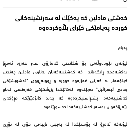
كه‌شتی مادلین كه‌ یه‌كێك له‌ سه‌رنشینه‌كانی
په‌یام
لیژنەی نێودەوڵەتی بۆ شکاندنی گەمارۆی سەر غەززە ئەمڕۆ
یەکشەممە ڕایگەیاند کە کەشتییەکەیان بەناوی مادلین چەندین
کیلۆمەتر لە کەرتی غەززەوە دوورە و ڕووبەڕووی "ته‌شویشێكی
جددی ئیسرائیل" دەبێتەوە، لەکاتێکدا پزیشکێکی فەرەنسی لەناو
کەشتییەکەدا پشتڕاستیکردەوە کە چەند کاتژمێرێکە فڕۆکەی
بێفڕۆکەوان بەسەر کەشتییەکەدا دەسوڕێنەوە.
لیژنەکە ئەمڕۆ لە پۆستێکدا لە پەیجی تایبەتی خۆی لە تۆڕی