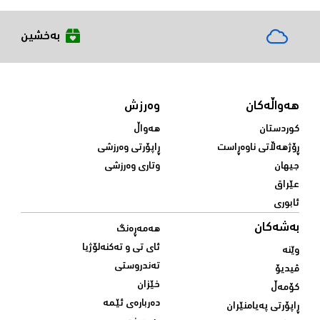
بەخشین
هەواڵەکان
وەرزش
کوردستان
هەواڵ
ڕۆژهەڵاتی ناوەڕاست
ڕاپۆرتی وەرزشی
جیهان
وتاری وەرزشی
عێراق
ئابوری
بەشەکان
هەمەڕەنگ
ئای تی و تەکنەلۆژیا
وێنە
تەندروستی
ڤیدیۆ
خێزان
کۆمەڵ
دەربارەی ئێمە
ڕاپۆرتی پەیامنێران