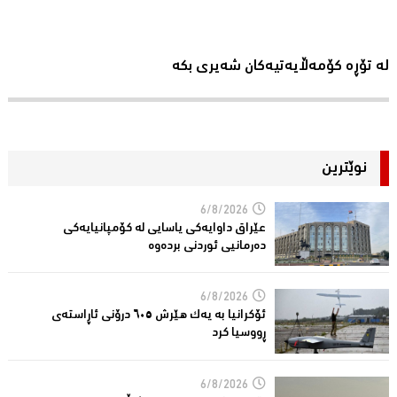
لە تۆڕە کۆمەڵایەتیەکان شەیری بکە
نوێترین
6/8/2026
عێراق داوایەکی یاسایی لە کۆمپانیایه‌كی
دەرمانیى ئوردنی بردەوە
6/8/2026
ئۆکرانیا بە یەک هێرش ٦٠٥ درۆنی ئاڕاستەى
ڕووسیا کرد
6/8/2026