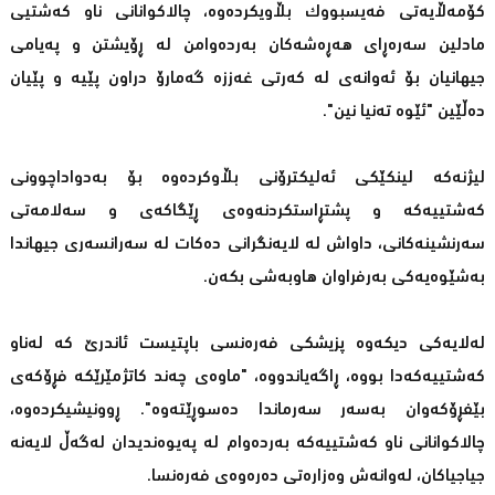
کۆمەڵایەتی فەیسبووک بڵاویکردەوە، چالاکوانانی ناو کەشتیی
مادلین سەرەڕای هەڕەشەکان بەردەوامن لە ڕۆیشتن و پەیامی
جیهانیان بۆ ئەوانەی لە کەرتی غەززە گەمارۆ دراون پێیه‌ و پێیان
ده‌ڵێین "ئێوە تەنیا نین".
لیژنەکە لینکێکی ئەلیکترۆنی بڵاوکردەوە بۆ بەدواداچوونی
کەشتییەکە و پشتڕاستکردنەوەی ڕێگاکەی و سەلامەتی
سەرنشینەکانی، داواش لە لایەنگرانی دەکات لە سەرانسەری جیهاندا
بەشێوەیەکی بەرفراوان هاوبەشی بکەن.
لەلایەکی دیکەوە پزیشکی فەرەنسی باپتیست ئاندرێ کە لەناو
کەشتییەکەدا بووە، ڕاگەیاندووە، "ماوەی چەند کاتژمێرێکە فڕۆکەی
بێفڕۆکەوان بەسەر سەرماندا دەسوڕێتەوە". ڕوونیشیکردەوە،
چالاکوانانی ناو کەشتییەکە بەردەوام لە پەیوەندیدان لەگەڵ لایەنە
جیاجیاکان، لەوانەش وەزارەتی دەرەوەی فەرەنسا.