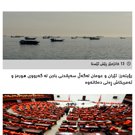
13 کاتژمێر پێش ئێستا
رۆیتەرز: ئێران و عومان لەگەڵ سەپاندنی باجن لە گەرووی هورمز و
ئەمریکاش ڕەتی دەکاتەوە