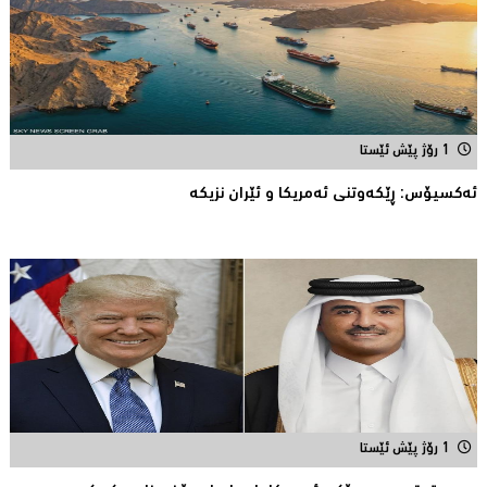
1 رۆژ پێش ئێستا
ئه‌كسیۆس: ڕێكه‌وتنی ئه‌مریكا و ئێران نزیكه‌
1 رۆژ پێش ئێستا