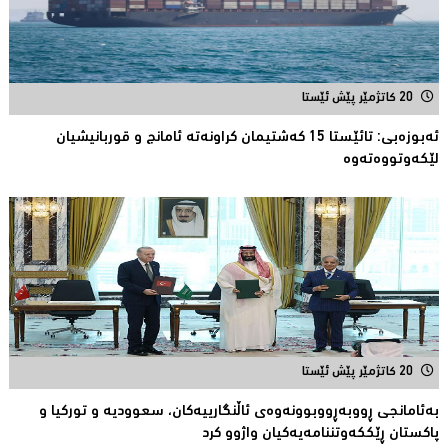
20 کاتژمێر پێش ئێستا
ئەبوزەبی: تائێستا 15 كەشتیمان كراونەتە ئامانج و قوربانیشیان
لێكەوتووەتەوە
20 کاتژمێر پێش ئێستا
بەئامانجی ڕووبەڕووبوونەوەی ئاڵنگارییەكان، سعوودیە و توركیا و
پاكستان ڕێككەوتننامەیەکیان واژوو كرد