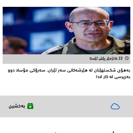
22 کاتژمێر پێش ئێستا
بەهۆى شکستهێنان لە هێرشەکانى سەر ئێران، سەرۆكی مۆساد دوو
بەرپرسی لە كار لادا
بەخشین