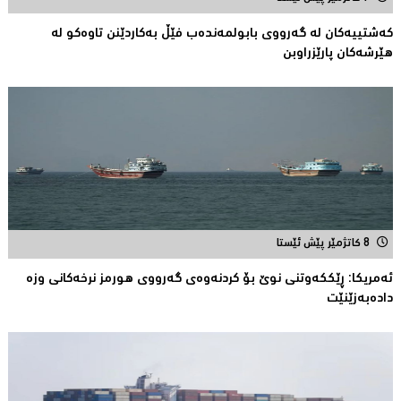
کەشتییەکان لە گەرووى بابولمەندەب فێڵ بەکاردێنن تاوەکو لە
هێرشەکان پارێزراوبن
8 کاتژمێر پێش ئێستا
ئەمریكا: ڕێککەوتنى نوێ بۆ كردنەوەی گەرووی هورمز نرخەكانی وزە
دادەبەزێنێت