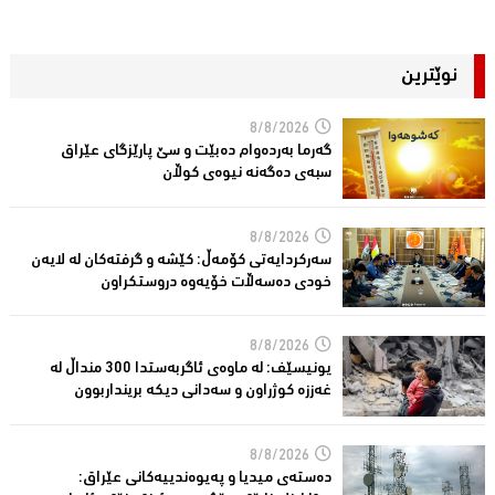
نوێترین
8/8/2026
گەرما بەردەوام دەبێت و سێ پارێزگای عێراق
سبەی دەگەنە نیوەی كوڵان
8/8/2026
سەركردایەتی كۆمەڵ: كێشە و گرفتەكان لە لایەن
خودی دەسەڵات خۆیەوە دروستكراون
8/8/2026
یونیسێف: لە ماوەی ئاگربەستدا 300 منداڵ لە
غەززە كوژراون و سەدانی دیكە برینداربوون
8/8/2026
دەستەی میدیا و پەیوەندییەكانی عێراق: