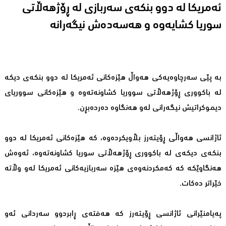
ئه‌مریكا له‌ دوو بنكه‌ی سه‌ربازی له‌ ڕۆژهه‌ڵاتی
به‌ پێی سه‌رچاوه‌یه‌كی هه‌واڵ هێزه‌كانی ئه‌مریكا له‌ دوو بنكه‌ی دیكه‌
له‌ باكووری ڕۆژهه‌ڵاتی سووریا كشاونه‌ته‌وه‌ و هێزه‌كانی سووریای
دیموكراتیش نیگه‌رانی له‌و هه‌نگاوه‌ ده‌رده‌بڕن.
ئاژانسی هه‌واڵی ڕۆیته‌رز بڵاویكرده‌وه‌، كه‌ هێزه‌كانی ئه‌مریكا له‌ دوو
بنكه‌ی دیكه‌ی له‌ باكووری ڕۆژهه‌ڵاتی سوریا كشاونه‌ته‌وه‌، ئه‌وه‌ش
هه‌نگاوێكه‌ كه‌ كه‌مكردنه‌وه‌ی هێزه‌ سه‌ربازیه‌كانی ئه‌مریكا له‌و وڵاته‌
خێراتر ده‌كات.
په‌یامنێرانی ئاژانسی ڕۆیته‌رز كه‌ هه‌فته‌ی ڕابردوو سه‌ردانی ئه‌و