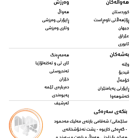
هەواڵەکان
وەرزش
کوردستان
هەواڵ
ڕۆژهەڵاتی ناوەڕاست
ڕاپۆرتی وەرزشی
جیهان
وتاری وەرزشی
عێراق
ئابوری
بەشەکان
هەمەڕەنگ
ئای تی و تەکنەلۆژیا
وێنە
تەندروستی
ڤیدیۆ
خێزان
کۆمەڵ
دەربارەی ئێمە
ڕاپۆرتی پەیامنێران
پەیوەندی
کەشوهەوا
ئەرشیف
بنکەی سەرەکی
سلێمانی/ شه‌قامی بازنه‌ی مه‌لیک مه‌حمود
- گه‌ڕه‌کی کازیوه‌ - پشت نه‌خۆشخانه‌ی‌
هه‌رێم بۆ ناردنی‌ هه‌واڵ و بابه‌ت و سه‌رنج و