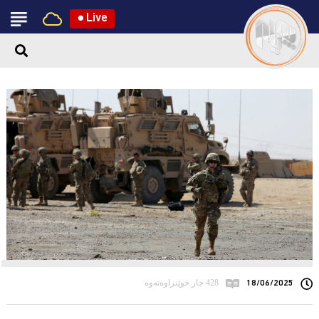
●
Live
18/06/2025
428 جار خوێنراوەتەوە