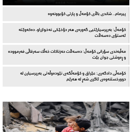
پیرمام.. شاندی باڵای كۆمه‌ڵ و پارتی كۆبوونه‌وه‌
كۆمەڵ: بەرپرسیارێتیی گەورەی هەر دۆخێکی نەخوازراو، دەكەوێتە
ئەستۆی دەسەڵات
مەڵبەندى سۆرانى کۆمەڵ: دەسەڵات حەزناکات خەڵک سەرقاڵى فەرموودە
و ڕەوشتى جوان بێت
کۆمەڵى دادگەرى: عێراق و كۆمەڵگەی نێودەوڵەتی بەرپرسیارن لە
دوورخستنەوەى ئاگری شەڕ لە هەرێم