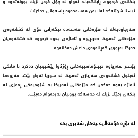
بنكانه‌ی كردووه‌، ڕایانگه‌یاند ته‌واو له‌ چۆڵ كردن نزیك بوونه‌ته‌وه‌ و
ئیستا شوێنه‌كه‌ له‌لایه‌ن هه‌سه‌ده‌وه‌ پاسه‌وانی ده‌كرێت.
سه‌رچاوه‌یه‌ك له‌ هێزه‌كانی هه‌سه‌ده‌ نیگه‌رانی خۆی له‌ كشانه‌وه‌ی
هێزه‌كانی ئه‌مریكا ده‌ربڕیوه‌ و ئاماژه‌ی به‌وه‌ كردووه‌ كه‌ كشانه‌وه‌یان
ده‌رگا به‌ڕووی گه‌ڕانه‌وه‌ی داعش ده‌كاته‌وه‌.
پێشتر سه‌رچاوه‌ دیپلۆماسییه‌كانی ڕۆژئاوا پێشبینیان ده‌كرد تا مانگی
ئه‌یلول كشانه‌وه‌ی سه‌ربازی ئه‌مریكا له‌ سوریا ته‌واو بێت، هه‌روه‌ها
ئاماژه‌ به‌وه‌ ده‌كه‌ن كه‌ هێزه‌كانی ئه‌مریكا به‌ شێوه‌یه‌كی ڕه‌مزی له‌
بنكه‌ی رمێلا نزیك له‌ حه‌سه‌كه‌ بوونیان به‌رده‌وام ده‌بێت.
لە تۆڕە کۆمەڵایەتیەکان شەیری بکە