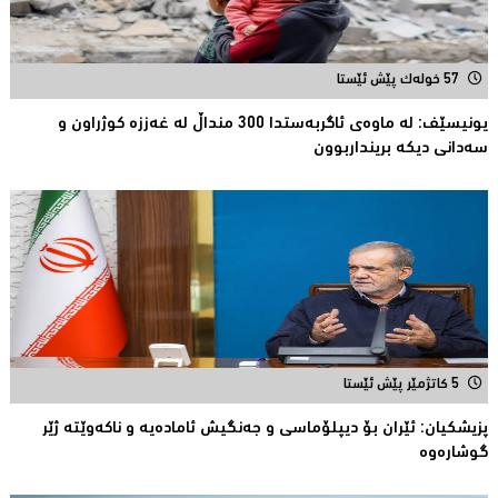
57 خولەک پێش ئێستا
یونیسێف: لە ماوەی ئاگربەستدا 300 منداڵ لە غەززە كوژراون و
سەدانی دیكە برینداربوون
5 کاتژمێر پێش ئێستا
پزیشكیان: ئێران بۆ دیپلۆماسی و جەنگیش ئامادەیە و ناکەوێتە ژێر
گوشارەوە