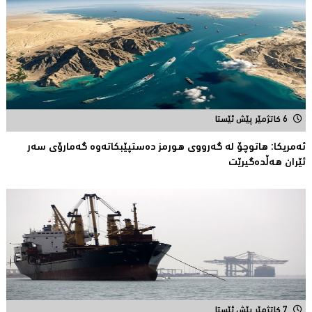
6 کاتژمێر پێش ئێستا
ئەمریكا: هاتوچۆ لە گەرووی هورمز دەستپێبكاتەوە گەمارۆی سەر
ئێران هەڵدەگیرێت
7 کاتژمێر پێش ئێستا