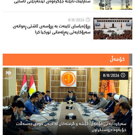
ستارلینك نابێتە جێگرەوەی ئینتەرنێتی ئاسایی
8/8/2026
پڕۆژەیاسای تایبەت بە پڕۆسەی ئاشتی ڕەوانەی
سەرۆكایەتی پەڕلەمانی توركیا كرا
کۆمەڵ
8/8/2026
سەركردایەتی كۆمەڵ: كێشە و گرفتەكان لە لایەن خودی دەسەڵات
خۆیەوە دروستكراون