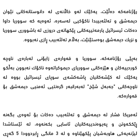
رۆژنامەكە دەڵێت، یەكێك لەو خاڵانەی لە دانوستانەكانی نێوان
دیمەشق و تەلئەبیبدا ناكۆكیی لەسەرە، ئەوەیە كە سووریا داوا
دەكات ئیسرائیل یارمەتییەكانی پێكهاتەی دروزی لە باشووری سووریا
و نزیك دیمەشق بوەستێنێت، بەڵام تەلئەبیب ڕازی نەبووە.
بەپێی رۆژنامەكە، سووریا و قەوارەی زایۆنی لەبارەی ناوچە
كوردییەكان و هێزەكانی سووریای دیموكراتەوە ناكۆك نەبوون بەڵكو
یەكێك لە كێشەكانیان پاشەكشەی سوپای ئیسرائیل بووە لە
ناوچەكانی "جەبەل شێخ" لەبەرانبەر گرەنتیی ئەمنیی دیمەشق بۆ
قەوارەكە.
ئەمریكا فشار لە دیمەشق و تەلئەبیب دەكات بۆ ئەوەی بگەنە
ڕێككەوتن و پەیوەندییەكانیان ئاسایی بكەنەوە، لە ئێستاشدا
لیژنەیەكی هاوبەشیان پێكهێناوە و لە 3 مانگی ڕابردوودا 5 گەڕی