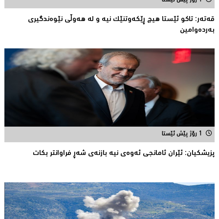
1 رۆژ پێش ئێستا
قەتەر: تاکو ئێستا هیچ ڕێکەوتنێک نیە و لە هەوڵى نێوەندگیرى
بەردەوامین
1 رۆژ پێش ئێستا
پزیشكیان: ئێران ئامانجی ئه‌وه‌ی نیه‌ بازنه‌ی شه‌ڕ فراوانتر بكات