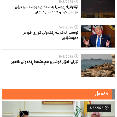
5/8/2026
ئۆكرانیا: ڕووسیا به‌ سه‌دان مووشه‌ك و درۆن
هێرشی كرد و 17 كه‌س كوژران
5/8/2026
تڕه‌مپ: نه‌گه‌ینه‌ ڕێكه‌وتن گورزی قورس
ده‌وه‌شێنین
5/8/2026
ئێران: له‌ژێر گوشار و هەڕەشەدا ڕێکەوتن ناکەین
کۆمەڵ
3/8/2026