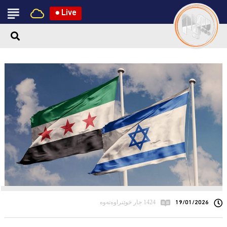
●
Live
19/01/2026
1424 جار خوێنراوەتەوە