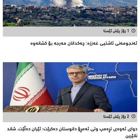
1 رۆژ پێش ئێستا
ئەنجومەنى ئاشتیی غەززە: چەکدانان مەرجە بۆ کشانەوە
2 رۆژ پێش ئێستا
دوای ئه‌وه‌ی تڕه‌مپ وتی ئه‌مڕۆ دانوستان ده‌كرێت؛ ئێران ده‌ڵێت، شاند
نانێرین