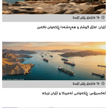
16 کاتژمێر پێش ئێستا
ئێران: له‌ژێر گوشار و هەڕەشەدا ڕێکەوتن ناکەین
16 کاتژمێر پێش ئێستا
ئه‌كسیۆس: ڕێكه‌وتنی ئه‌مریكا و ئێران نزیكه‌