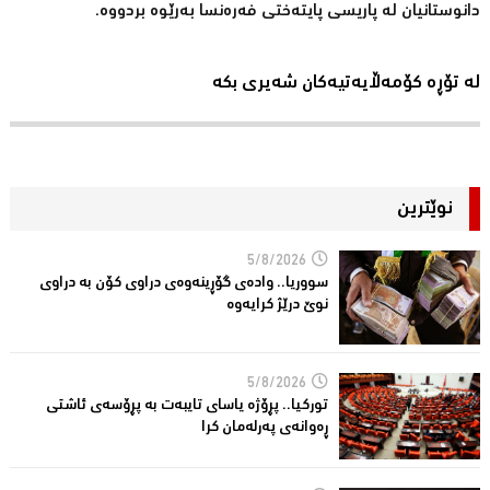
دانوستانیان لە پاریسی پایتەختی فەرەنسا بەرێوە بردووە.
لە تۆڕە کۆمەڵایەتیەکان شەیری بکە
نوێترین
5/8/2026
سووریا.. واده‌ی گۆڕینه‌وه‌ی دراوی كۆن به‌ دراوی
نوێ درێژ كرایه‌وه‌
5/8/2026
توركیا.. پڕۆژه‌ یاسای تایبه‌ت به‌ پڕۆسه‌ی ئاشتی
ڕه‌وانه‌ی په‌رله‌مان كرا