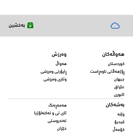
بەخشین
هەواڵەکان
وەرزش
کوردستان
هەواڵ
ڕۆژهەڵاتی ناوەڕاست
ڕاپۆرتی وەرزشی
جیهان
وتاری وەرزشی
عێراق
ئابوری
بەشەکان
هەمەڕەنگ
ئای تی و تەکنەلۆژیا
وێنە
تەندروستی
ڤیدیۆ
خێزان
کۆمەڵ