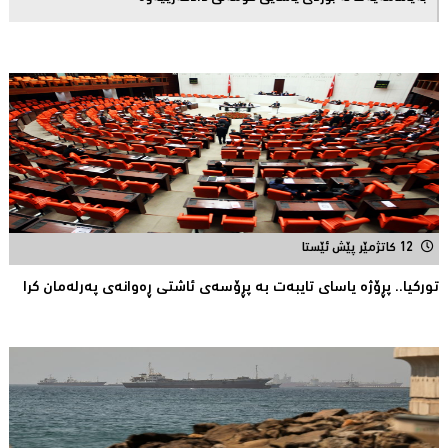
12 کاتژمێر پێش ئێستا
توركیا.. پڕۆژه‌ یاسای تایبه‌ت به‌ پڕۆسه‌ی ئاشتی ڕه‌وانه‌ی په‌رله‌مان كرا