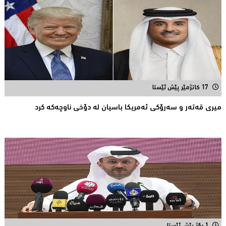
17 کاتژمێر پێش ئێستا
میری قه‌ته‌ر و سه‌رۆكی ئه‌مریكا باسیان له‌ دۆخی ناوچه‌كه‌ كرد