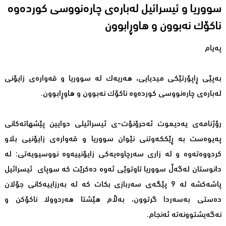
سووریا و ئیسرائیل لەبارەی چارەنووسی كوردەوە
ناكۆك نەبوون و هاوڕابوون
پەیام
بەپێی ڕاپۆرتێكی میدیایی، هەریەك لە سووریا و قەوارەی زایۆنی
لەبارەی چارەنووسی كوردەوە ناكۆك نەبوون و هاوڕابوون.
رۆژنامەی یەدیعوت ئەحرۆنۆت-ی ئیسرائیلی دوایین پێشهاتەكانی
پەیوەست بە ڕێككەوتنی نێوان سووریا و قەوارەی زایۆنیی بلاو
كردووەتەوە و لە زاری سەرچاوەیەكی زایۆنییەوە نووسیویەتی: لە
دانوستان لەگەڵ سووریا تاوتوێی ئەوە دەكرێت كە سوپای ئیسرائیل
پاشەكشە لە 9 پێگەی سەربازی بكات كە لە بەرزاییەكانی جۆلان
دەستی بەسەردا گرتوون، بەڵام هێشتا هەردوولا ناكۆكن و
نەگەیشتوونەتە ئەنجام.