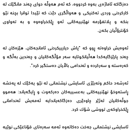
دەزگاكە ئاماژەی بەوە كردووە، كە ئەم هەوڵە دوای چەند مانگێك لە
كاركردنی وردی تەكنیكی و هەواڵگری دێت كە تێیدا توانرا بچنە نێو
بنكە و پلاتفۆرمە نهێنییەكانی ئەو ڕێكخراوەوە و بە تەواوی
كۆنترۆڵیان بكەن.
ئەوەیش خراوەتە ڕوو كە "پاش دیارییكردنی ئامانجەكان، هێزەكان لە
چەند پارێزگایەكدا هەڵیانكوتایە سەر مۆڵگەكانیان و چەندین بەڵگە و
كەرەستە و سەركردە و ئەندامی باڵایان دەستگیر كرد".
ئەرشەد حاكم وتەبێژی ئاسایشی نیشتمانی لە نێو یەكێك لە پەخشە
ڕاستەوخۆ نهێنییەكانی بەعسییەكان دەركەوت و ڕایگەیاند: هەموو
جوڵەكانیان لەژێر چاودێری دەزگاكەیاندایە ئەمەیش ئەندامانی
ڕێكخراوكەی تووشی شۆك كرد.
ئاسایشی نیشتمانی جەخت دەكاتەوە ئەمە سەرەتای قۆناغێكی نوێیە