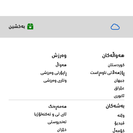
بەخشین
هەواڵەکان
وەرزش
کوردستان
هەواڵ
ڕۆژهەڵاتی ناوەڕاست
ڕاپۆرتی وەرزشی
جیهان
وتاری وەرزشی
عێراق
ئابوری
بەشەکان
هەمەڕەنگ
ئای تی و تەکنەلۆژیا
وێنە
تەندروستی
ڤیدیۆ
خێزان
کۆمەڵ