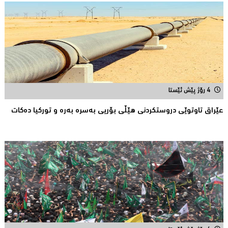
4 رۆژ پێش ئێستا
عێراق تاوتوێی دروستكردنی هێڵی بۆریی بەسرە بەرە و توركیا دەکات