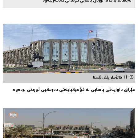
بەیاننامەیەک لە بۆردی یاسایی کۆمەڵی دادگەرییەوە
11 کاتژمێر پێش ئێستا
عێراق داوایەکی یاسایی لە کۆمپانیایه‌كی دەرمانیى ئوردنی بردەوە