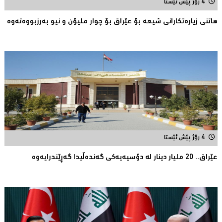
4 رۆژ پێش ئێستا
هاتنی زیارەتكارانی شیعە بۆ عێراق بۆ چوار ملیۆن و نیو بەرزبووەتەوە
4 رۆژ پێش ئێستا
عێراق.. 20 ملیار دینار لە دۆسیەیەكی گەندەڵیدا گەڕێندرایەوە