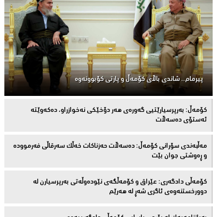
پیرمام.. شاندی باڵای كۆمه‌ڵ و پارتی كۆبوونه‌وه‌
كۆمەڵ: بەرپرسیارێتیی گەورەی هەر دۆخێکی نەخوازراو، دەكەوێتە
ئەستۆی دەسەڵات
مەڵبەندى سۆرانى کۆمەڵ: دەسەڵات حەزناکات خەڵک سەرقاڵى فەرموودە
و ڕەوشتى جوان بێت
کۆمەڵى دادگەرى: عێراق و كۆمەڵگەی نێودەوڵەتی بەرپرسیارن لە
دوورخستنەوەى ئاگری شەڕ لە هەرێم