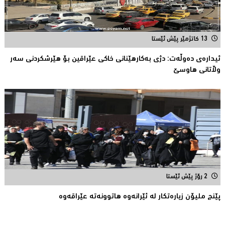
13 کاتژمێر پێش ئێستا
ئیدارەى دەوڵەت: دژى بەکارهێنانى خاکی عێراقین بۆ هێرشکردنى سەر
وڵاتانی هاوسێ
2 رۆژ پێش ئێستا
پێنج ملیۆن زیاره‌تكار له‌ ئێرانه‌وه‌ هاتوونه‌ته‌ عێراقه‌وه‌