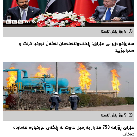
5 رۆژ پێش ئێستا
سەرۆكوەزیرانی عێراق: ڕێككەوتنەکەمان لەگەڵ توركیا گرنگ و
ستراتیژییە
5 رۆژ پێش ئێستا
عێراق ڕۆژانە 750 هەزار بەرمیل نەوت لە ڕێگەی توركیاوە هەناردە
دەكات