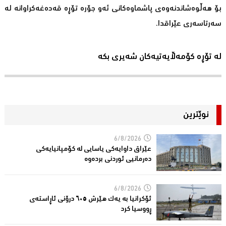
بۆ هەڵوەشاندنەوەی پاشماوەكانی ئەو جۆرە تۆڕە قەدەغەكراوانە لە
سەرتاسەری عێراقدا.
لە تۆڕە کۆمەڵایەتیەکان شەیری بکە
نوێترین
6/8/2026
عێراق داوایەکی یاسایی لە کۆمپانیایه‌كی
دەرمانیى ئوردنی بردەوە
6/8/2026
ئۆکرانیا بە یەک هێرش ٦٠٥ درۆنی ئاڕاستەى
ڕووسیا کرد