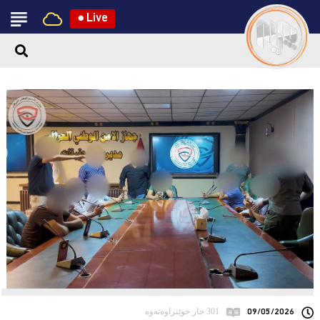
●
Live
09/05/2026
301 جار خوێنراوەتەوە