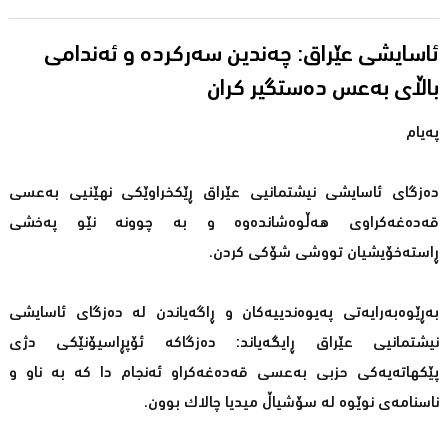
ئاسایشی عێراق: چەندین سەركردە و ئەندامی
باڵای بەعس دەستگیر كران
پەیام
دەزگای ئاسایشی نیشتمانیی عێراق ڕێكخراوێكی نهێنیی بەعسی
قەدەغەكراوی هەڵوەشاندەوە و بە چوونە نێو پەخشی
ڕاستەخۆیشیان تووشی شۆكی كردن.
بەڕێوەبەرایەتی پەیوەندییەكان و ڕاگەیاندن لە دەزگای ئاسایشی
نیشتمانیی عێراق ڕایگەیاند: دەزگاكە ئۆپڕاسیۆنێكی دژی
پێكهاتەیەكی حزبی بەعسی قەدەغەكراو ئەنجام دا كە بە ناو و
ناسنامەی نوێوە لە سۆشیاڵ میدیا چالاك بوون.