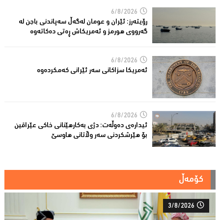
6/8/2026
رۆیتەرز: ئێران و عومان لەگەڵ سەپاندنی باجن لە
گەرووی هورمز و ئەمریکاش ڕەتی دەکاتەوە
6/8/2026
ئه‌مریكا سزاكانی سه‌ر ئێرانی كه‌مكرده‌وه‌
6/8/2026
ئیدارەى دەوڵەت: دژى بەکارهێنانى خاکی عێراقین
بۆ هێرشکردنى سەر وڵاتانی هاوسێ
کۆمەڵ
3/8/2026