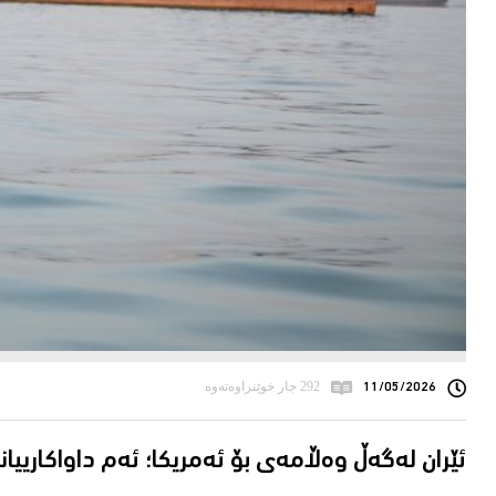
11/05/2026
292 جار خوێنراوەتەوە
ئێران لەگەڵ وەڵامەی بۆ ئەمریکا؛ ئەم داواکاریی