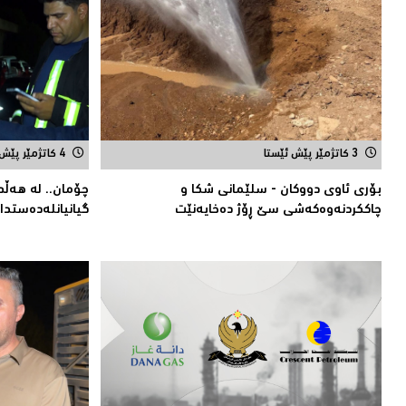
3 کاتژمێر پێش ئێستا
4 کاتژمێر پێش ئێستا
بۆری ئاوی دووکان - سلێمانی شکا و
چۆمان.. لە هەڵد
چاککردنەوەکەشى سێ ڕۆژ دەخایەنێت
گیانیانلەدەستد