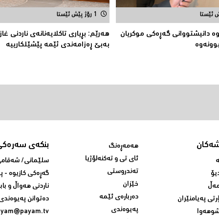
1 رۆژ پێش ئێستا
ە دانیشتووانی گەڕەكی موكریان
هەرێم: بڕیاری تاكلایەنانەى ناردنی غاز
وونەوە
بەبێ ڕەزامەندی ئێمە پێشێلکارییە
شەکان
بنکەی سەرەکی
هەمەڕەنگ
ئای تی و تەکنەلۆژیا
ە
سلێمانی/ شه‌قامی 
تەندروستی
یۆ
گه‌ڕه‌کی کازیوه‌ - 
خێزان
ەڵ
ناردنی‌ هه‌واڵ و باب
دەربارەی ئێمە
رتی پەیامنێران
ده‌توانن په‌یوه‌ندی‌
پەیوەندی
وهەوا
ayam@payam.tv