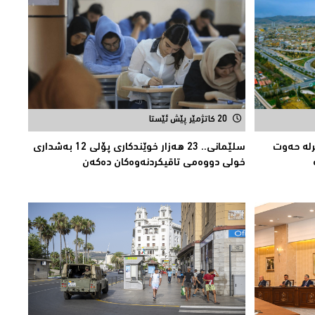
20 کاتژمێر پێش ئێستا
رلە حەوت
سلێمانی.. 23 هەزار خوێندکارى پۆلی 12 بەشدارى
خولى دووەمى تاقیکردنەوەکان دەکەن