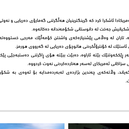
ریکادا ئاشکرا کرد کە گرینگترینیان هەڵگرتنی گەمارۆی دەریایی و نەوتی،
بزشکیانیش جەخت لە دانوستانی شکۆمەندانە دەکاتەوە.
ە، تاران لە وەڵامی پێشنیازەکەی واشنتن کۆمەڵێک مەرجی خستووەتە ڕ
ئاستێک لە کۆنترۆڵکردنی هاتوچۆی دەریایی لە گەرووی هورمز.
ەر ڕێککەوتنێک بێتە ئاراوە، دەبێت ببێتە هۆی ڕاگرتنی دەستبەجێی پێکد
نی سزاکانی ئەمریکای لەسەر هەناردەکردنی نەوت کردووە.
یاند، وڵاتەکەی چەندین بژاردەی لەبەردەمدایە بۆ ئەوەی بە شکۆوە
.