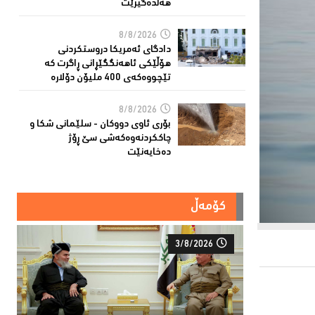
هەڵدەگیرێت
8/8/2026
دادگای ئەمریكا دروستكردنی
هۆڵێكی ئاهەنگگێڕانی ڕاگرت كە
تێچووەكەی 400 ملیۆن دۆلارە
8/8/2026
بۆری ئاوی دووکان - سلێمانی شکا و
چاککردنەوەکەشى سێ ڕۆژ
دەخایەنێت
کۆمەڵ
3/8/2026