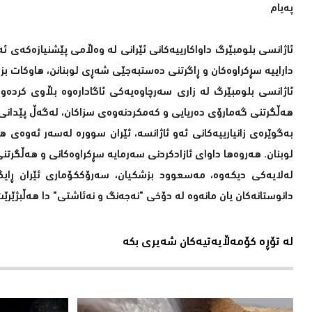
پەیام
ئاژانسی بلومبێرگ داواکارییەکانی ئێرانی لە وەڵامی پێشنیازەکەی ئەم
داراییە سڕکراوەکان و ڕاگرتنی دەستبەجێی شەڕی لوبنانن، هاوکات 
ئاژانسی بلومبێرگ لە زاری سەرچاوەیەکی ئاگادارەوە بڵاوی کردەو
هەڵگرتنی گەمارۆی دەریایی و کەمکردنەوەی سزاکان، لەگەڵ پێدانى 
بەگوێرەی زانیارییەکانی ئەو ئاژانسە، ئێران سوورە لەسەر ئەوەی ه
لوبنان. هەروەها داوای ئازادکردنی سەرمایە سڕکراوەکانی و هەڵگرت
لەلایەکی دیکەوە، مەسعوود بزشکیان، سەرۆککۆماری ئێران ڕایگە
دانوستانەکان یان مانەوە لە دۆخی "نەجەنگ و نەئاشتی" دا هەڵبژێرێت
لە تۆڕە کۆمەڵایەتیەکان شەیری بکە