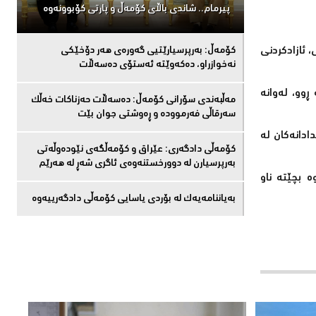
پیرمام.. شاندی باڵای كۆمه‌ڵ و پارتی كۆبوونه‌وه‌
 ئازادکردنی
كۆمەڵ: بەرپرسیارێتیی گەورەی هەر دۆخێکی
نەخوازراو، دەكەوێتە ئەستۆی دەسەڵات
وو، لەوانە
مەڵبەندى سۆرانى کۆمەڵ: دەسەڵات حەزناکات خەڵک
سەرقاڵى فەرموودە و ڕەوشتى جوان بێت
ادانەکان لە
کۆمەڵى دادگەرى: عێراق و كۆمەڵگەی نێودەوڵەتی
بەرپرسیارن لە دوورخستنەوەى ئاگری شەڕ لە هەرێم
 بچێتە ناو
بەیاننامەیەک لە بۆردی یاسایی کۆمەڵی دادگەرییەوە