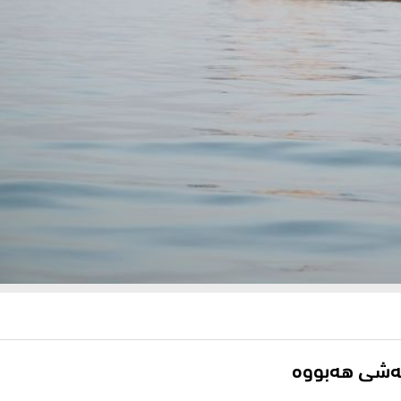
انەشى هەبووە