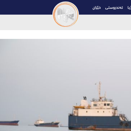
یا
تەندروستی
خێزان