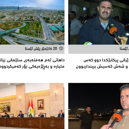
20 کاتژمێر پێش ئێستا
ێرانی پیكابێکدا دوو کەس
داهاتی ئەم هه‌فته‌یەی سلێمانی زیات
ا و شەش کەسیش برینداربوون
ملیارە و بەڕێژەیەکى زۆر کەمیکردووە