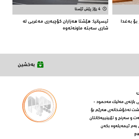
4 رۆژ پێش ئێستا
 بۆ بەغدا
ئیسپانیا: هێشتا هه‌زاران كۆچبه‌ری مه‌غربی له‌
شاری سه‌بته‌ ماونه‌ته‌وه‌
بەخشین
بازنه‌ی مه‌لیک مه‌حمود -
پشت نه‌خۆشخانه‌ی‌ هه‌رێم بۆ
ه‌ت و سه‌رنج و تێبینییه‌كانتان
 به‌م ئیمه‌یله‌وه‌ بكه‌ن
p