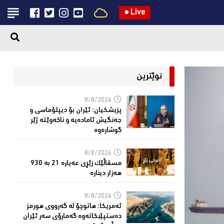
●
Live
نوێترین
8/8/2026
پزیشكیان: ئێران بۆ دیپلۆماسی و
جەنگیش ئامادەیە و ناکەوێتە ژێر
گوشارەوە
8/8/2026
مسقاڵێک زێڕی عەیارە 21 بە 930
هەزار دینارە
8/8/2026
ئەمریكا: هاتوچۆ لە گەرووی هورمز
دەستپێبكاتەوە گەمارۆی سەر ئێران