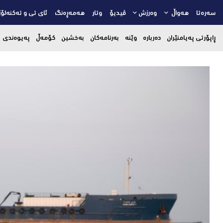
سەرەتا
هەواڵ
وەرزش
ڤیدیۆ
وتار
هەمەڕەنگ
ئای تی و تەکنەلۆژ
ڕاپۆرتی پەیامنێران
دەربارە
وێنە
بەرنامەکان
بەخشین
کۆمەڵ
پەیوەندی