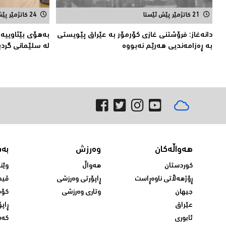
21 کاتژمێر پێش ئێستا
24 کاتژمێر پێش ئێستا
دانەغاز: فرۆشتنی غازی كۆرمۆر بە عێراق پێویستی
بەهۆی بێئاوییەو
بە ڕەزامەندیی هەرێم نەبووە
لە سلێمانی گردب
هەواڵەکان
وەرزش
بە
کوردستان
هەواڵ
وێن
ڕۆژهەڵاتی ناوەڕاست
ڕاپۆرتی وەرزشی
ڤید
جیهان
وتاری وەرزشی
کۆم
عێراق
ڕاپۆ
ئابوری
کەش