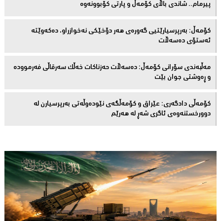
پیرمام.. شاندی باڵای كۆمه‌ڵ و پارتی كۆبوونه‌وه‌
كۆمەڵ: بەرپرسیارێتیی گەورەی هەر دۆخێکی نەخوازراو، دەكەوێتە
ئەستۆی دەسەڵات
مەڵبەندى سۆرانى کۆمەڵ: دەسەڵات حەزناکات خەڵک سەرقاڵى فەرموودە
و ڕەوشتى جوان بێت
کۆمەڵى دادگەرى: عێراق و كۆمەڵگەی نێودەوڵەتی بەرپرسیارن لە
دوورخستنەوەى ئاگری شەڕ لە هەرێم