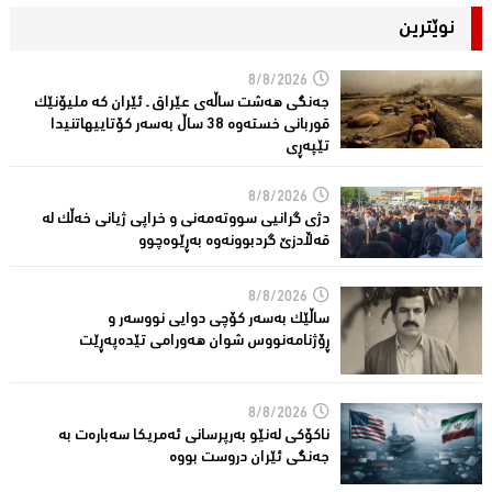
نوێترین
8/8/2026
جەنگی هەشت ساڵەی عێراق ـ ئێران کە ملیۆنێک
قوربانى خستەوە 38 ساڵ بەسەر كۆتاییهاتنیدا
تێپەڕى
8/8/2026
دژی گرانیی سووتەمەنی و خراپی ژیانی خەڵك لە
قەڵادزێ‌ گردبوونەوە بەڕێوەچوو
8/8/2026
ساڵێك بەسەر كۆچی دوایی نووسەر و
ڕۆژنامەنووس شوان هەورامی تێدەپەڕێت
8/8/2026
ناكۆكی لەنێو بەرپرسانى ئەمریكا سەبارەت بە
جەنگی ئێران دروست بووە