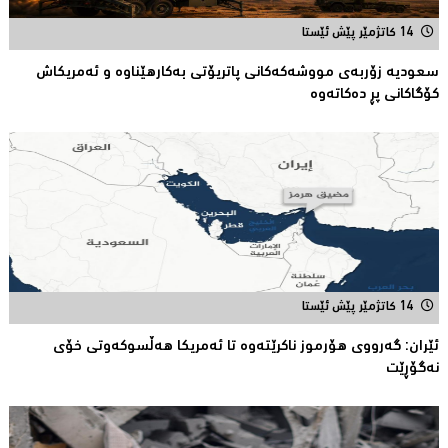
14 کاتژمێر پێش ئێستا
سعودیە زۆربەی مووشەكەكانی پاتریۆتی بەكارهێناوە و ئەمریكاش
كۆگاكانی پڕ دەكاتەوە
14 کاتژمێر پێش ئێستا
ئێران: گەرووی هۆرموز ناكرێتەوە تا ئەمریكا هەڵسوكەوتی خۆی
نەگۆڕێت