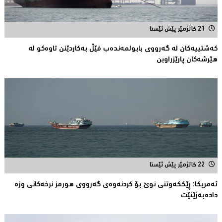
21 کاتژمێر پێش ئێستا
کەشتییەکان لە گەرووى بابولمەندەب فێڵ بەکاردێنن تاوەکو لە
هێرشەکان پارێزراوبن
22 کاتژمێر پێش ئێستا
ئەمریكا: ڕێککەوتنى نوێ بۆ كردنەوەی گەرووی هورمز نرخەكانی وزە
دادەبەزێنێت