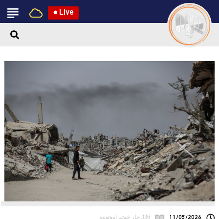
●
Live
11/05/2026
336 جار خوێنراوەتەوە