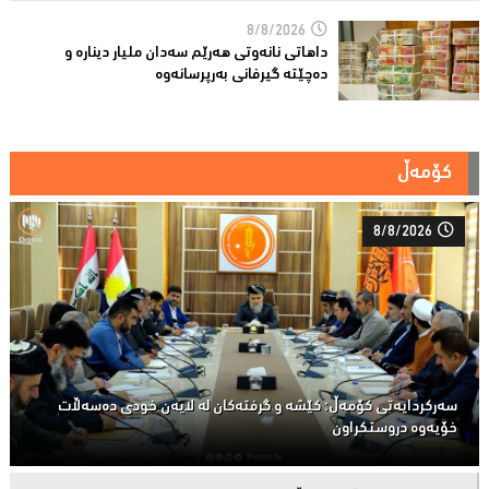
8/8/2026
داهاتی نانەوتی هەرێم سەدان ملیار دینارە و
دەچێتە گیرفانی بەرپرسانەوە
کۆمەڵ
8/8/2026
سەركردایەتی كۆمەڵ: كێشە و گرفتەكان لە لایەن خودی دەسەڵات
خۆیەوە دروستكراون