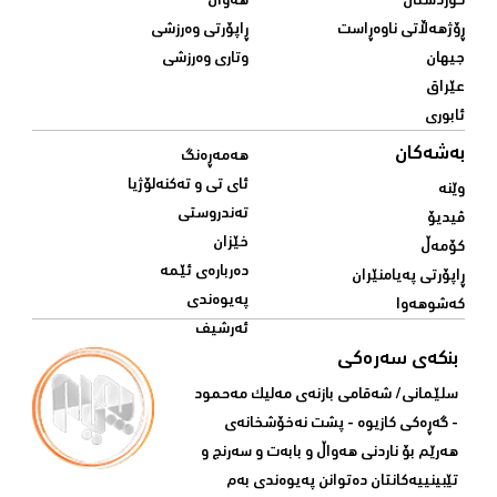
کوردستان
هەواڵ
ڕۆژهەڵاتی ناوەڕاست
ڕاپۆرتی وەرزشی
جیهان
وتاری وەرزشی
عێراق
ئابوری
بەشەکان
هەمەڕەنگ
ئای تی و تەکنەلۆژیا
وێنە
تەندروستی
ڤیدیۆ
خێزان
کۆمەڵ
دەربارەی ئێمە
ڕاپۆرتی پەیامنێران
پەیوەندی
کەشوهەوا
ئەرشیف
بنکەی سەرەکی
سلێمانی/ شه‌قامی بازنه‌ی مه‌لیک مه‌حمود
- گه‌ڕه‌کی کازیوه‌ - پشت نه‌خۆشخانه‌ی‌
هه‌رێم بۆ ناردنی‌ هه‌واڵ و بابه‌ت و سه‌رنج و
تێبینییه‌كانتان ده‌توانن په‌یوه‌ندی‌ به‌م