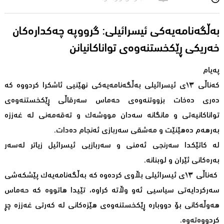
بەڵگەنامەیەکی ئیسرائیلی: گرووپه‌ چه‌كداره‌كان
خه‌ریكی ڕێكخستنه‌وه‌ی تواناكانیانن
پەیام
کەناڵی ١٣ی ئیسرائیلی بەڵگەنامەیەکی نهێنیی ئاشکرا کردووە کە
دەری دەخات بزووتنەوەی حەماس سەرقاڵی ڕێکخستنەوەى
تواناکانیەتی و مانگانە سەدان مووشەک و تەقەمەنی لە غەززە
بەرهەم دەهێنێت و مەشقی سەربازی ئەنجام دەدات.
لە کاتێکدا سەرنجی ئەمنی و سەربازیی ئیسرائیل زیاتر لەسەر
بەرەکانی ئێران و لوبنانە.
کەناڵی ١٣ی ئیسرائیلی بڵاوی کردەوە کە بەڵگەنامەیەک پێشکەشی
سەرکردایەتی سیاسیی ئەو وڵاتە کراوە، تێیدا هاتووە کە حەماس
هەوڵەکانی بۆ دووبارە ڕێکخستنەوەی هێزەکانی لە کەرتی غەززە چڕ
کردووەتەوە.