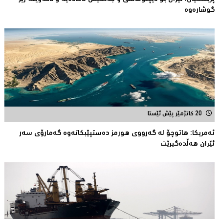
گوشارەوە
20 کاتژمێر پێش ئێستا
ئەمریكا: هاتوچۆ لە گەرووی هورمز دەستپێبكاتەوە گەمارۆی سەر
ئێران هەڵدەگیرێت