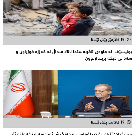
15 کاتژمێر پێش ئێستا
یونیسێف: لە ماوەی ئاگربەستدا 300 منداڵ لە غەززە كوژراون و
سەدانی دیكە برینداربوون
19 کاتژمێر پێش ئێستا
پزیشكیان: ئێران بۆ دیپلۆماسی و جەنگیش ئامادەیە و ناکەوێتە ژێر