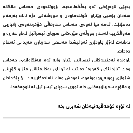
بەپێی ناوەڕۆکی ئەو بەڵگەنامەیە، بزووتنەوەی حەماس مانگانە
سەدان بۆمبی چێنراو، گوللەهاوەن و مووشەکی دژە تانک بەرهەم
دەهێنێت. ئەمە جیا لەوەی حەماس سەرقاڵی کۆکردنەوەی زانیاریی
هەواڵگرییە لەسەر جووڵەی هێزەکانی سوپای ئیسرائیل لەناو غەززە و
تەنانەت لەژێر چاودێری ئەوانیشدا مەشقی سەربازی مەیدانی ئەنجام
دەدات.
ناوەندە ئەمنییەکانی ئیسرائیل پێیان وایە ئەم هەنگاوانەی حەماس
وەک "بازدانێکی گەورە" دەبێت لە توانای بەکارهێنانی هێز و گۆڕینی
شێوازی ڕووبەڕووبوونەوە، ئەوەش وەک ئامادەکارییەک بۆ پێکدادان
و مانۆڕە سەربازییەکانی داهاتووی سوپای ئیسرائیل لە ناوچەکەدا.
لە تۆڕە کۆمەڵایەتیەکان شەیری بکە