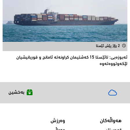
2 رۆژ پێش ئێستا
ئەبوزەبی: تائێستا 15 كەشتیمان كراونەتە ئامانج و قوربانیشیان
لێكەوتووەتەوە
بەخشین
هەواڵەکان
وەرزش