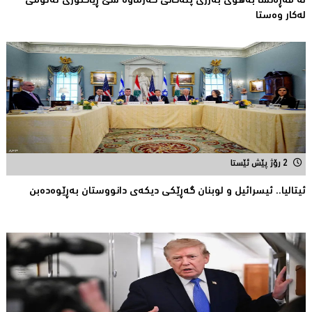
لە فەڕەنسا بەهۆی بەرزی پلەکانی گەرماوە سێ ڕیاکتۆری ئەتۆمی
له‌كار وه‌ستا
2 رۆژ پێش ئێستا
ئیتالیا.. ئیسرائیل و لوبنان گه‌ڕێكی دیكه‌ی دانووستان به‌ڕێوه‌ده‌بن