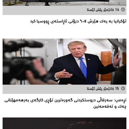
14 کاتژمێر پێش ئێستا
ئۆکرانیا بە یەک هێرش ٦٠٥ درۆنی ئاڕاستەى ڕووسیا کرد
15 کاتژمێر پێش ئێستا
تڕەمپ: سەرقاڵى دروستکردنی گەورەترین تۆڕى کارگەى بەرهەمهێنانى
چەک و تەقەمەنین