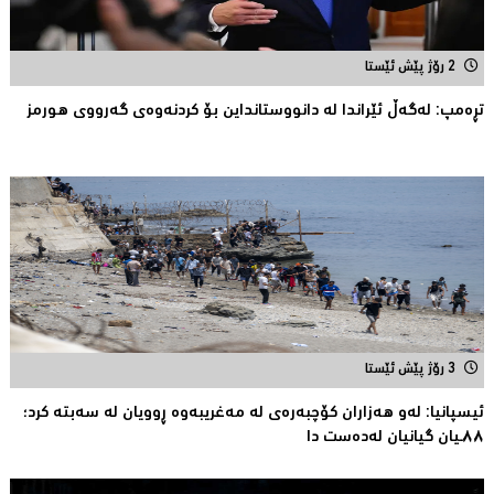
2 رۆژ پێش ئێستا
تڕەمپ: لەگەڵ ئێراندا لە دانووستانداین بۆ کردنەوەى گەرووى هورمز
3 رۆژ پێش ئێستا
ئیسپانیا: لەو هەزاران کۆچبەرەی لە مەغریبەوە ڕوویان لە سەبتە کرد؛
٨٨ـیان گیانیان لەدەست دا