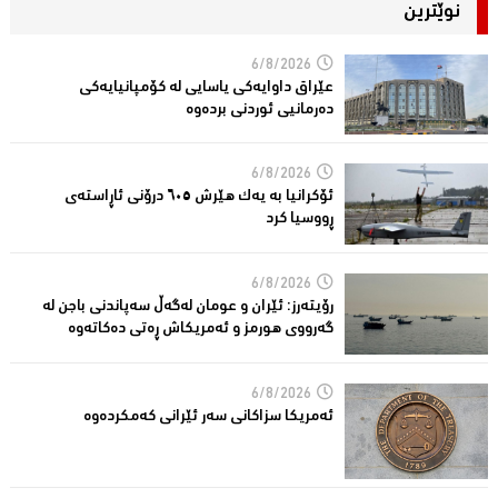
نوێترین
6/8/2026
عێراق داوایەکی یاسایی لە کۆمپانیایه‌كی
دەرمانیى ئوردنی بردەوە
6/8/2026
ئۆکرانیا بە یەک هێرش ٦٠٥ درۆنی ئاڕاستەى
ڕووسیا کرد
6/8/2026
رۆیتەرز: ئێران و عومان لەگەڵ سەپاندنی باجن لە
گەرووی هورمز و ئەمریکاش ڕەتی دەکاتەوە
6/8/2026
ئه‌مریكا سزاكانی سه‌ر ئێرانی كه‌مكرده‌وه‌