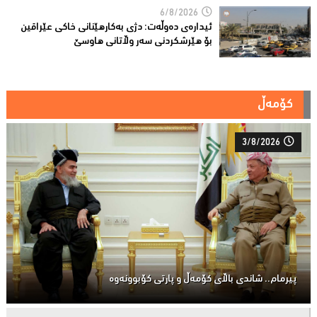
6/8/2026
ئیدارەى دەوڵەت: دژى بەکارهێنانى خاکی عێراقین
بۆ هێرشکردنى سەر وڵاتانی هاوسێ
کۆمەڵ
3/8/2026
پیرمام.. شاندی باڵای كۆمه‌ڵ و پارتی كۆبوونه‌وه‌