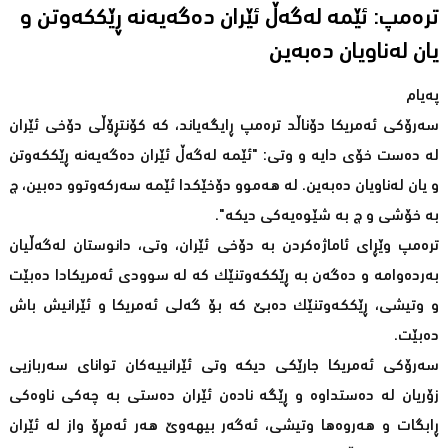
ترەمپ: ئێمە لەگەڵ ئێران دەگەیەنە ڕێککەوتن و
یان لەناویان دەبەین
په‌یام
سەرۆکی ئەمریکا دۆناڵد ترەمپ ڕایگەیاند، کە کۆنتڕۆڵی دۆخی ئێران
لە دەست خۆی دایە و وتی: "ئێمە لەگەڵ ئێران دەگەیەنە ڕێککەوتن
و یان لەناویان دەبەین. لە هەموو دۆخێکدا ئێمە سەرکەوتوو دەبین، چ
بە خۆشی و چ بە شێوەیەکی دیکە".
ترەمپ وێڕای ئاماژەکردن بە دۆخی ئێران، وتی، دانوستان لەگەڵیان
بەردەوامە و دەگەن بە ڕێککەوتنێک کە لە سوودی ئەمریکادا دەبێت
و وتیشی، ڕێککەوتنێک دەبێ کە بۆ گەلی ئەمریکا و ئێرانیش باش
دەبێت.
سەرۆکی ئەمریکا جارێکی دیکە وتی ئێرانییەکان توانای سەربازیی
زۆریان لە دەستداوە و ڕێگە نادەن ئێران دەستی بە چەکی ناوەکی
ڕابگات و هه‌روه‌ها وتیشی، ئەگەر بیهەوێ هەر ئەمڕۆ واز لە ئێران