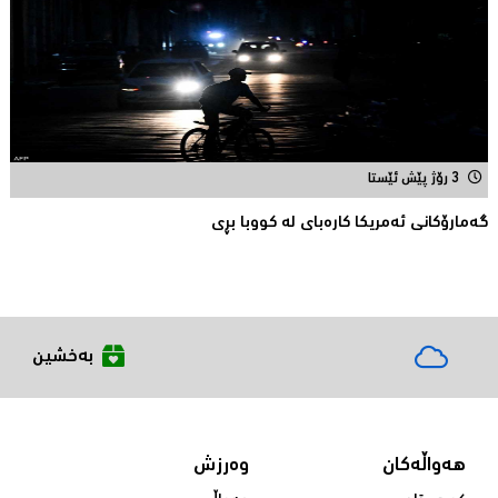
3 رۆژ پێش ئێستا
گەمارۆکانی ئەمریکا کارەبای لە کووبا بڕی
بەخشین
هەواڵەکان
وەرزش