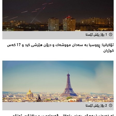
1 رۆژ پێش ئێستا
ئۆكرانیا: ڕووسیا به‌ سه‌دان مووشه‌ك و درۆن هێرشی كرد و 17 كه‌س
كوژران
2 رۆژ پێش ئێستا