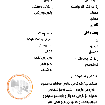
کوردستان
هەواڵ
ڕۆژهەڵاتی ناوەڕاست
ڕاپۆرتی وەرزشی
جیهان
وتاری وەرزشی
عێراق
ئابوری
بەشەکان
هەمەڕەنگ
ئای تی و تەکنەلۆژیا
وێنە
تەندروستی
ڤیدیۆ
خێزان
کۆمەڵ
دەربارەی ئێمە
ڕاپۆرتی پەیامنێران
پەیوەندی
کەشوهەوا
ئەرشیف
بنکەی سەرەکی
سلێمانی/ شه‌قامی بازنه‌ی مه‌لیک مه‌حمود
- گه‌ڕه‌کی کازیوه‌ - پشت نه‌خۆشخانه‌ی‌
هه‌رێم بۆ ناردنی‌ هه‌واڵ و بابه‌ت و سه‌رنج و
تێبینییه‌كانتان ده‌توانن په‌یوه‌ندی‌ به‌م