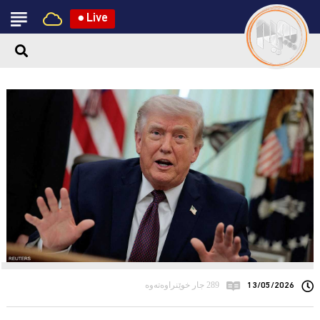
●
Live
13/05/2026
289 جار خوێنراوەتەوە