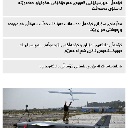
كۆمەڵ: بەرپرسیارێتیی گەورەی هەر دۆخێکی نەخوازراو، دەكەوێتە
ئەستۆی دەسەڵات
مەڵبەندى سۆرانى کۆمەڵ: دەسەڵات حەزناکات خەڵک سەرقاڵى فەرموودە
و ڕەوشتى جوان بێت
کۆمەڵى دادگەرى: عێراق و كۆمەڵگەی نێودەوڵەتی بەرپرسیارن لە
دوورخستنەوەى ئاگری شەڕ لە هەرێم
بەیاننامەیەک لە بۆردی یاسایی کۆمەڵی دادگەرییەوە