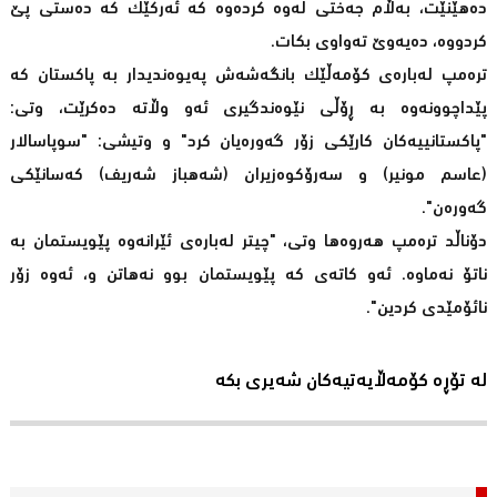
دەهێنێت، بەڵام جەختی لەوە کردەوە کە ئەرکێک کە دەستی پێ
کردووە، دەیەوێ تەواوی بکات.
ترەمپ لەبارەی کۆمەڵێک بانگەشەش پەیوەندیدار بە پاکستان کە
پێداچوونەوە بە ڕۆڵی نێوەندگیری ئەو وڵاتە دەکرێت، وتی:
"پاکستانییەکان کارێکی زۆر گەورەیان کرد" و وتیشی: "سوپاسالار
(عاسم مونیر) و سەرۆکوەزیران (شەهباز شەریف) کەسانێکی
گەورەن".
دۆناڵد ترەمپ هه‌روه‌ها وتی، "چیتر لەبارەی ئێرانەوە پێویستمان بە
ناتۆ نەماوە. ئەو کاتەی کە پێویستمان بوو نەهاتن و، ئەوە زۆر
نائۆمێدی کردین".
لە تۆڕە کۆمەڵایەتیەکان شەیری بکە