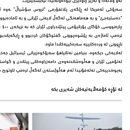
ئەو وڵاتەدا و لەژێر چاودێری نێودەوڵەتیدا تێکبشکێنرێت.
سەرۆکی ئەمریکا لە ڕێگەی پلاتفۆرمی "تروس سۆشیاڵ" ـەوە ئام
"دەستبەجێ" و بە هەماهەنگی لەگەڵ لایەنی ئێرانی و بە ئامادەبو
چا
ترەمپ ئاماژەی بە پێشوەچوونی گفتوگۆکان کردبوو و ڕایگەیاندبو
ناڕوونی لە وردەکارییە سەرەکییەکاندا ماوە.
لەلایەکی دیکەوە، بنیامین نەتانیاهۆ سەرۆکوەزیرانی ئیسرائیل جە
ئەتۆمیی ئێران و هەڵوەشاندنەوەی دامەزراوەکانی پیتاندن و گواس
پەیوەندییەکی تەلەفۆنیدا ئەم هەڵوێستەی لەگەڵ ترەمپ تاوتوێ ک
لە تۆڕە کۆمەڵایەتیەکان شەیری بکە