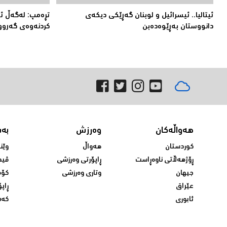
ئیتالیا.. ئیسرائیل و لوبنان گه‌ڕێكی دیكه‌ی
تڕەمپ: لەگەڵ ئێر
دانووستان به‌ڕێوه‌ده‌بن
کردنەوەى گەروو
هەواڵەکان
وەرزش
بە
کوردستان
هەواڵ
وێن
ڕۆژهەڵاتی ناوەڕاست
ڕاپۆرتی وەرزشی
ڤید
جیهان
وتاری وەرزشی
کۆم
عێراق
ڕاپۆ
ئابوری
کەش