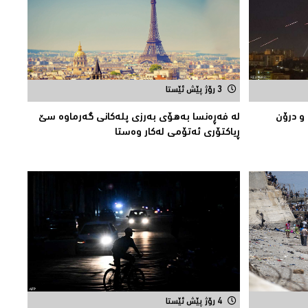
3 رۆژ پێش ئێستا
 و درۆن
لە فەڕەنسا بەهۆی بەرزی پلەکانی گەرماوە سێ
ڕیاکتۆری ئەتۆمی له‌كار وه‌ستا
4 رۆژ پێش ئێستا