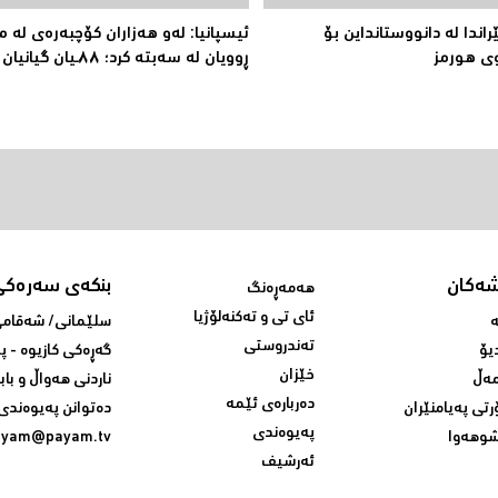
اندا لە دانووستانداین بۆ
ئیسپانیا: لەو هەزاران کۆچبەرەی لە 
ى هورمز
ڕوویان لە سەبتە کرد؛ ٨٨ـیان گیانیان لەدەست دا
شەکان
بنکەی سەرەکی
هەمەڕەنگ
ئای تی و تەکنەلۆژیا
ە
سلێمانی/ شه‌قامی 
تەندروستی
یۆ
گه‌ڕه‌کی کازیوه‌ - 
خێزان
ەڵ
ناردنی‌ هه‌واڵ و باب
دەربارەی ئێمە
رتی پەیامنێران
ده‌توانن په‌یوه‌ندی‌
پەیوەندی
وهەوا
ayam@payam.tv
ئەرشیف