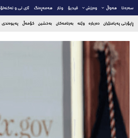
سەرەتا
هەواڵ
وەرزش
ڤیدیۆ
وتار
هەمەڕەنگ
ئای تی و تەکنەلۆژ
ڕاپۆرتی پەیامنێران
دەربارە
وێنە
بەرنامەکان
بەخشین
کۆمەڵ
پەیوەندی