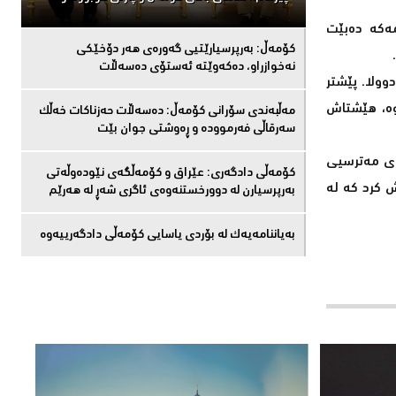
مەکە دەبێت
كۆمەڵ: بەرپرسیارێتیی گەورەی هەر دۆخێکی
.
نەخوازراو، دەكەوێتە ئەستۆی دەسەڵات
ێوان هەردوولا. پێشتر
وە، هێشتاش
مەڵبەندى سۆرانى کۆمەڵ: دەسەڵات حەزناکات خەڵک
سەرقاڵى فەرموودە و ڕەوشتى جوان بێت
اوی مەترسیی
کۆمەڵى دادگەرى: عێراق و كۆمەڵگەی نێودەوڵەتی
ش کرد کە لە
بەرپرسیارن لە دوورخستنەوەى ئاگری شەڕ لە هەرێم
بەیاننامەیەک لە بۆردی یاسایی کۆمەڵی دادگەرییەوە