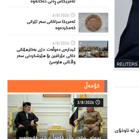
ئەمریکاش ڕەتی دەکاتەوە
6/8/2026
ئه‌مریكا سزاكانی سه‌ر ئێرانی
كه‌مكرده‌وه‌
6/8/2026
ئیدارەى دەوڵەت: دژى بەکارهێنانى
خاکی عێراقین بۆ هێرشکردنى سەر
وڵاتانی هاوسێ
کۆمەڵ
3/8/2026
ن لە ناوخۆی
پیرمام.. شاندی باڵای كۆمه‌ڵ و پارتی كۆبوونه‌وه‌