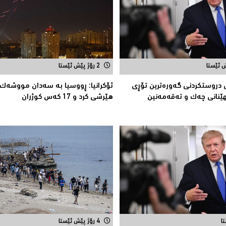
2 رۆژ پێش ئێستا
 دروستکردنی گەورەترین تۆڕى
ئۆكرانیا: ڕووسیا به‌ سه‌دان مووشه‌ك
ێنانى چەک و تەقەمەنین
هێرشی كرد و 17 كه‌س كوژران
4 رۆژ پێش ئێستا