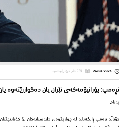
26/05/2026
229 جار خوێنراوەتەوە
تڕەمپ: یۆرانیۆمەکەى ئێران یان دەگوازرێتەوە یا
پەیام
دۆناڵد ترەمپ ڕایگەیاند لە چوارچێوەی دانوستانەکان بۆ کۆتاییهێنان