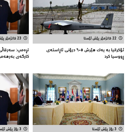
22 کاتژمێر پێش ئێستا
23 کاتژمێر پێش ئێستا
ئۆکرانیا بە یەک هێرش ٦٠٥ درۆنی ئاڕاستەى
تڕەمپ: سەرقاڵى
ڕووسیا کرد
کارگەى بەرهەمه
3 رۆژ پێش ئێستا
3 رۆژ پێش ئێستا