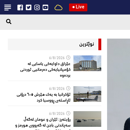
●
Live
نوێترین
6/8/2026
عێراق داوایەکی یاسایی لە
کۆمپانیایه‌كی دەرمانیى ئوردنی
بردەوە
6/8/2026
ئۆکرانیا بە یەک هێرش ٦٠٥ درۆنی
ئاڕاستەى ڕووسیا کرد
6/8/2026
رۆیتەرز: ئێران و عومان لەگەڵ
سەپاندنی باجن لە گەرووی هورمز و