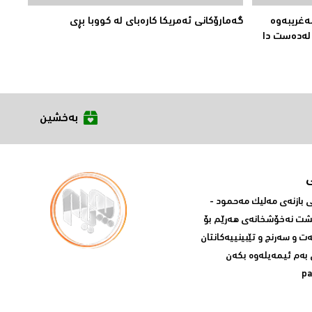
مەغریبەوە
گەمارۆکانی ئەمریکا کارەبای لە کووبا بڕی
بەخشین
بازنه‌ی مه‌لیک مه‌حمود -
پشت نه‌خۆشخانه‌ی‌ هه‌رێم بۆ
ه‌ت و سه‌رنج و تێبینییه‌كانتان
 به‌م ئیمه‌یله‌وه‌ بكه‌ن
p