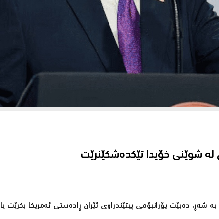
ن لە شوێنی خۆیدا تێکدەشکێنرێت
 بە شەڕ، دەبێت یۆرانیۆمی پیتێندراوی ئێران ڕادەستی ئەمریکا بکرێت یا