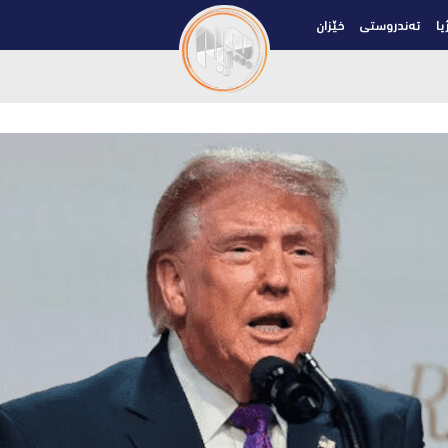
یا
تەندروستی
خێزان