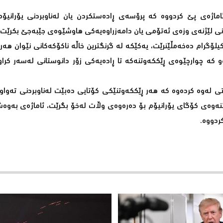
اژەی پێ کردووە کە پرۆسەی ڕادەستکردن یان لەناوبردنی یۆرانیۆ
ونی لێژنەی وزەی ئەتۆمی یان دامەزراوەیەکی هاوشێوەی جێبەجێ بکرێت
رەنووسی کۆگای یۆرانیۆمی پیتێندراوی ئێران کە بە نزیکەی ٤٠٠ کیلۆگرام دەخەمڵێنرێت، یەکێکە لە گرنگترین خاڵە ناکۆکەکانی ن
و کە چوارچێوەی ڕێککەوتنەکە تا ڕادەیەکی زۆر دانوستانی لەسەر کرا
ختی لەوە کردەوە کە هەر ڕێککەوتنێکی کۆتایی دەبێت لەناوبردنی تەو
تنەوەی کۆگای یۆرانیۆم بۆ دەرەوەی وڵات لەخۆ بگرێت، ئاماژەی بەوە
ردووە.