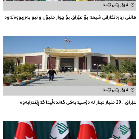
4 رۆژ پێش ئێستا
هاتنی زیارەتكارانی شیعە بۆ عێراق بۆ چوار ملیۆن و نیو بەرزبووەتەوە
4 رۆژ پێش ئێستا
عێراق.. 20 ملیار دینار لە دۆسیەیەكی گەندەڵیدا گەڕێندرایەوە