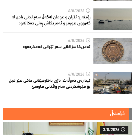
6/8/2026
رۆیتەرز: ئێران و عومان لەگەڵ سەپاندنی باجن لە
گەرووی هورمز و ئەمریکاش ڕەتی دەکاتەوە
6/8/2026
ئه‌مریكا سزاكانی سه‌ر ئێرانی كه‌مكرده‌وه‌
6/8/2026
ئیدارەى دەوڵەت: دژى بەکارهێنانى خاکی عێراقین
بۆ هێرشکردنى سەر وڵاتانی هاوسێ
کۆمەڵ
3/8/2026