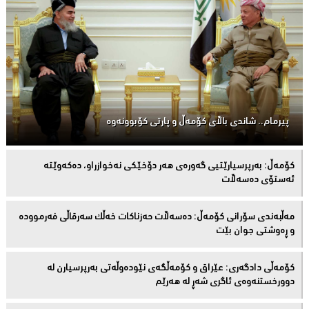
پیرمام.. شاندی باڵای كۆمه‌ڵ و پارتی كۆبوونه‌وه‌
كۆمەڵ: بەرپرسیارێتیی گەورەی هەر دۆخێکی نەخوازراو، دەكەوێتە
ئەستۆی دەسەڵات
مەڵبەندى سۆرانى کۆمەڵ: دەسەڵات حەزناکات خەڵک سەرقاڵى فەرموودە
و ڕەوشتى جوان بێت
کۆمەڵى دادگەرى: عێراق و كۆمەڵگەی نێودەوڵەتی بەرپرسیارن لە
دوورخستنەوەى ئاگری شەڕ لە هەرێم