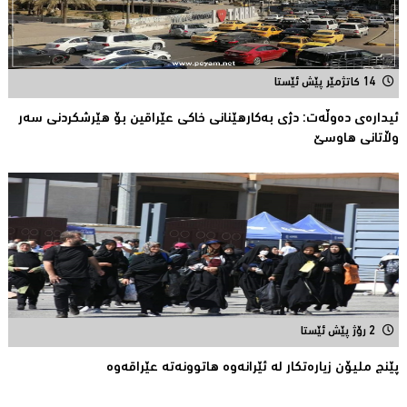
14 کاتژمێر پێش ئێستا
ئیدارەى دەوڵەت: دژى بەکارهێنانى خاکی عێراقین بۆ هێرشکردنى سەر
وڵاتانی هاوسێ
2 رۆژ پێش ئێستا
پێنج ملیۆن زیاره‌تكار له‌ ئێرانه‌وه‌ هاتوونه‌ته‌ عێراقه‌وه‌