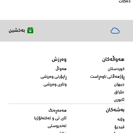
دەكات
بەخشین
هەواڵەکان
وەرزش
کوردستان
هەواڵ
ڕۆژهەڵاتی ناوەڕاست
ڕاپۆرتی وەرزشی
جیهان
وتاری وەرزشی
عێراق
ئابوری
بەشەکان
هەمەڕەنگ
ئای تی و تەکنەلۆژیا
وێنە
تەندروستی
ڤیدیۆ