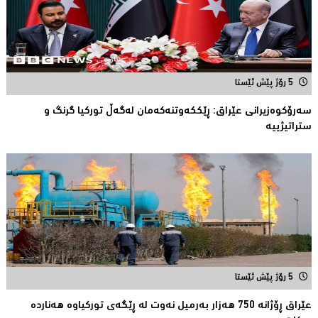
5 رۆژ پێش ئێستا
سەرۆكوەزیرانی عێراق: ڕێككەوتنەکەمان لەگەڵ توركیا گرنگ و
ستراتیژییە
5 رۆژ پێش ئێستا
عێراق ڕۆژانە 750 هەزار بەرمیل نەوت لە ڕێگەی توركیاوە هەناردە