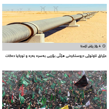
4 رۆژ پێش ئێستا
عێراق تاوتوێی دروستكردنی هێڵی بۆریی بەسرە بەرە و توركیا دەکات