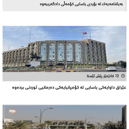
بەیاننامەیەک لە بۆردی یاسایی کۆمەڵی دادگەرییەوە
12 کاتژمێر پێش ئێستا
عێراق داوایەکی یاسایی لە کۆمپانیایه‌كی دەرمانیى ئوردنی بردەوە