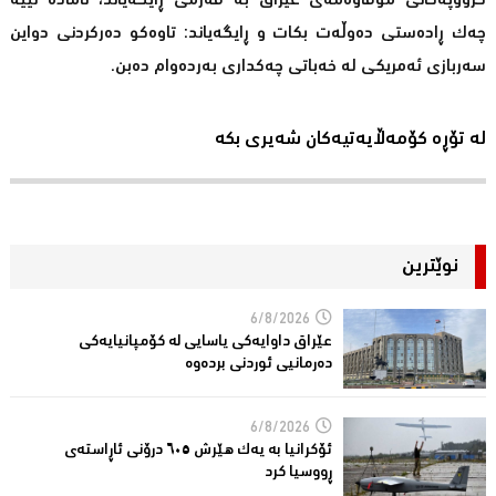
گرووپەكانی موقاوەمەی عێراق بە فەرمی ڕایگەیاند، ئامادە نییە
چەك ڕادەستی دەوڵەت بكات و ڕایگەیاند: تاوەكو دەركردنی دواین
سەربازی ئەمریكی لە خەباتی چەكداری بەردەوام دەبن.
لە تۆڕە کۆمەڵایەتیەکان شەیری بکە
نوێترین
6/8/2026
عێراق داوایەکی یاسایی لە کۆمپانیایه‌كی
دەرمانیى ئوردنی بردەوە
6/8/2026
ئۆکرانیا بە یەک هێرش ٦٠٥ درۆنی ئاڕاستەى
ڕووسیا کرد