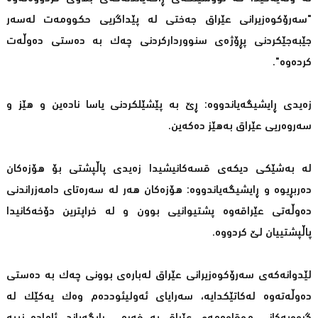
"سەرۆكوەزیرانی عێراق جەختی لە پێداگریی حكوومەت لەسەر
جێبەجێكردنی پڕۆژەی سنوورداركردنی چەك بە دەستی دەوڵەت
كردەوە".
زەیدی ڕایشیگەیاندووە: ڕێ بە پێشێلكردنی یاسا نادەین و هێز و
سەروەریی عێراق بەهێز دەكەین.
لە بەشێكی دیكەی قسەكانیشیدا زەیدی پاڵپشتی بۆ هۆزەكان
دەربڕیوە و ڕایشیگەیاندووە: هۆزەكان هەر لە سەرەتای دامەزراندنی
دەوڵەتی عێراقەوە پشتیوانیی بوون و لە خراپترین دۆخەكانیدا
پاڵپشتییان لێ كردووە.
لێدوانەكەی سەرۆكوەزیرانی عێراق لەبارەی بوونی چەك بە دەستی
دەوڵەتەوە لەكاتێكدایە، سەرایای ئەولیئوددەم وەك یەكێك لە