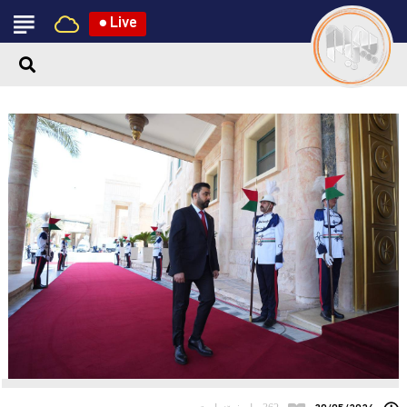
●
Live