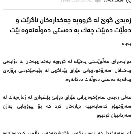
30/05/2026
362 جار خوێنراوەتەوە
زەیدى گوێ لە گرووپە چەکدارەکان ناگرێت و
دەڵێت دەبێت چەک بە دەستی دەوڵەتەوە بێت
پەیام
دوابەدوای هەڵوێستی یەكێك لە گرووپە چەكدارییەكان بە دژایەتی
چەكدانان، سەرۆكوەزیرانی عێراق پێداگریی لە جێبەجێكردنی پڕۆژەی
چەك بە دەستی دەوڵەت دەكاتەوە.
عەلی زەیدی سەرۆكوەزیرانی عێراق دوێنێ پێشوازی لە ژمارەیەك لە
سەرۆكهۆز كەسایەتییە دیارەكان كرد كە بۆ پیرۆزبایی جەژن
سەردانییان كردبوو.
لە وتەیەكیدا كە نووسینگەی ڕاگەیاندنەكەی بڵاوی كردووەتەوە