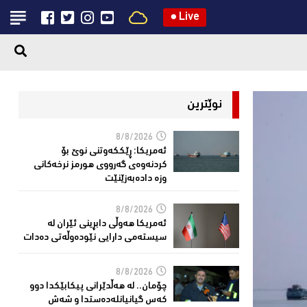
●
Live
نوێترین
8/8/2026
ئەمریكا: ڕێککەوتنى نوێ بۆ
كردنەوەی گەرووی هورمز نرخەكانی
وزە دادەبەزێنێت
8/8/2026
ئەمریکا هەوڵى دابڕینى ئێران لە
سیستەمی دارایی نێودەوڵەتی دەدات
8/8/2026
چۆمان.. لە هەڵدێرانی پیكابێکدا دوو
کەس گیانیانلەدەستدا و شەش