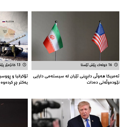
16 خولەک پێش ئێستا
13 کاتژمێر پێش ئێستا
ئەمریکا هەوڵى دابڕینى ئێران لە سیستەمی دارایی
ئۆكرانیا و ڕووسی
نێودەوڵەتی دەدات
یەكتر چڕ كردەوە