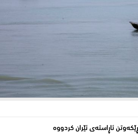
ڕێکەوتن ئاڕاستەی ئێران کردووە