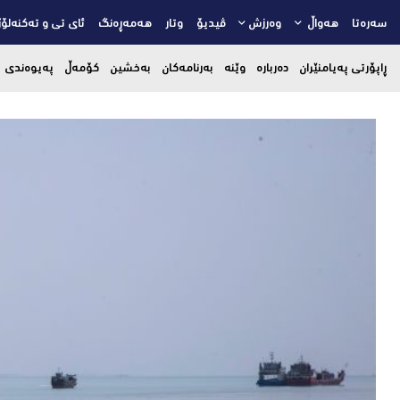
سەرەتا
هەواڵ
وەرزش
ڤیدیۆ
وتار
هەمەڕەنگ
ئای تی و تەکنەلۆژ
ڕاپۆرتی پەیامنێران
دەربارە
وێنە
بەرنامەکان
بەخشین
کۆمەڵ
پەیوەندی