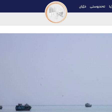
یا
تەندروستی
خێزان