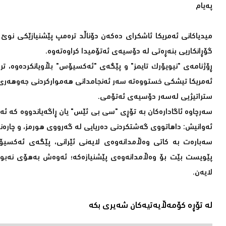
پەیام
میدیاکانی ئەمریکا ئاشکرای دەکەن دۆناڵد ترەمپ پێشنیازێکی نوێ و
گۆڕانکاریی بنەڕەتی لە دۆسیەی ئەتۆمیدا کراوەتەوە.
ڕۆژنامەی "نیویۆرک تایمز" و پێگەی "ئەکسیۆس" بڵاویانکردەوە، ت
ئەمریکا تیشکی خستووەتە سەر ئەنجامدانی هەموارکردنی جەوهەری لە
ستراتیژیی لەسەر دۆسیەی ئەتۆمی.
سەرچاوە ئاگادارەکان بە تۆڕی "سی بی ئێس" یان ڕاگەیاندووە کە ئە
ئەوانیش: داهاتووی گەشتکردنی دەریایی لە گەرووی هورمز، و چارەنو
سەبارەت بە کاتی وەڵامدانەوەی لایەنی ئێرانی، پێگەی ئەکسیۆ
پێویست بێت بۆ وەڵامدانەوەی پێشنیازەکە؛ ئەوەش بەهۆی نەبوو
لایەن.
لە تۆڕە کۆمەڵایەتیەکان شەیری بکە