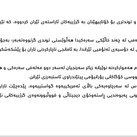
 توندتری بۆ کۆتاییهێنان بە گرژییەکان ئاراستەی ئێران کردووە، کە تێ
رەمپ لە چەند خاڵێکی سەرەکیدا هەڵوێستی توندی گرتووەتەبەر؛ بەجۆر
 دۆسیەی ئەتۆمیی ئێراندا، بە ئامانجی ناچارکردنی تاران بۆ پێشکەش
م هەموارکردنە نوێیانە زیاتر سەرنجیان لەسەر دوو مەلەفی سەرەکی و ه
وسی کۆگاکانی یۆرانیۆمی پیتێندراوی ئاستبەرزی ئێرانن.
س لە سەرچاوەیەکی باڵای ئەمریکییەوە گواستییەوە، پێدەچێت تار
نی پەیوەندیی ڕاستەوخۆی دیجیتاڵی و قووڵبوونەوەی گرژییەکانی نێ