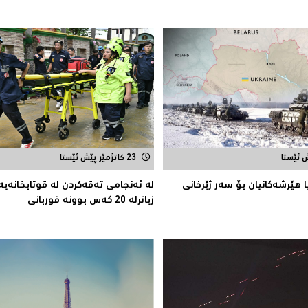
23 کاتژمێر پێش ئێستا
ا هێرشەكانیان بۆ سەر ژێرخانی
لە ئەنجامی تەقەكردن لە قوتابخانەیە
زیاترلە 20 كەس بوونە قوربانى