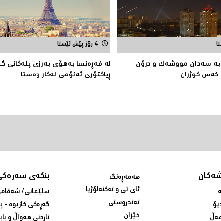
4 رۆژ پێش ئێستا
 به‌ سه‌دان مووشه‌ك و درۆن
لە فەڕەنسا بەهۆی بەرزی پلەکانی گ
ڕیاکتۆری ئەتۆمی له‌كار وه‌ستا
شەکان
بنکەی سەرەکی
هەمەڕەنگ
ئای تی و تەکنەلۆژیا
ە
سلێمانی/ شه‌قامی 
تەندروستی
یۆ
گه‌ڕه‌کی کازیوه‌ - 
خێزان
ەڵ
ناردنی‌ هه‌واڵ و باب