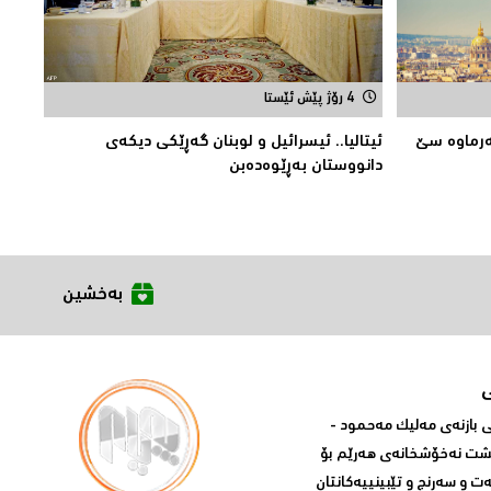
4 رۆژ پێش ئێستا
ەرماوە سێ
ئیتالیا.. ئیسرائیل و لوبنان گه‌ڕێكی دیكه‌ی
دانووستان به‌ڕێوه‌ده‌بن
بەخشین
بازنه‌ی مه‌لیک مه‌حمود -
پشت نه‌خۆشخانه‌ی‌ هه‌رێم بۆ
ه‌ت و سه‌رنج و تێبینییه‌كانتان