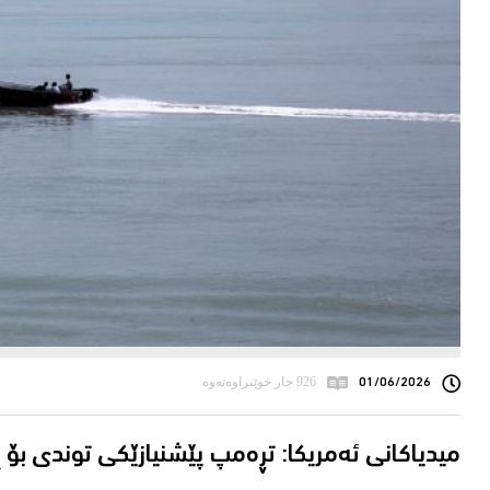
01/06/2026
926 جار خوێنراوەتەوە
میدیاکانی ئەمریکا: تڕەمپ پێشنیازێکی توندی بۆ 