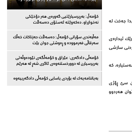
كۆمەڵ: بەرپرسیارێتیی گەورەی هەر دۆخێکی
یدا جەخت لە
نەخوازراو، دەكەوێتە ئەستۆی دەسەڵات
مەڵبەندى سۆرانى کۆمەڵ: دەسەڵات حەزناکات خەڵک
ێک ئیدارەی
سەرقاڵى فەرموودە و ڕەوشتى جوان بێت
کردنی سازشی
کۆمەڵى دادگەرى: عێراق و كۆمەڵگەی نێودەوڵەتی
بەرپرسیارن لە دوورخستنەوەى ئاگری شەڕ لە هەرێم
ەستیارە، کە
بەیاننامەیەک لە بۆردی یاسایی کۆمەڵی دادگەرییەوە
ان سێ ڕۆژی
وان هەردوو