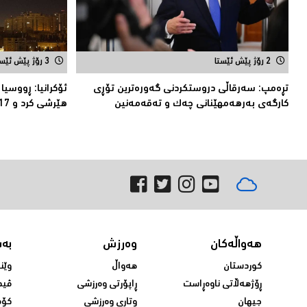
2 رۆژ پێش ئێستا
3 رۆژ پێش ئێستا
تڕەمپ: سەرقاڵى دروستکردنی گەورەترین تۆڕى
ئۆكرانیا: ڕووسیا
کارگەى بەرهەمهێنانى چەک و تەقەمەنین
هێرشی كرد و 17 كه‌س كوژران
هەواڵەکان
وەرزش
بە
کوردستان
هەواڵ
وێن
ڕۆژهەڵاتی ناوەڕاست
ڕاپۆرتی وەرزشی
ڤید
جیهان
وتاری وەرزشی
کۆم