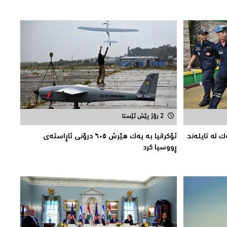
2 رۆژ پێش ئێستا
ك لە تایلەند
ئۆکرانیا بە یەک هێرش ٦٠٥ درۆنی ئاڕاستەى
ڕووسیا کرد