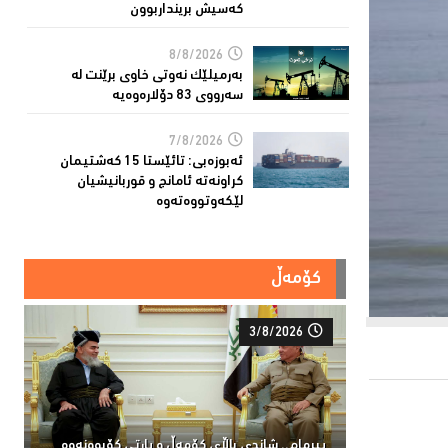
کەسیش برینداربوون
8/8/2026
بەرمیلێک نەوتى خاوى برێنت لە
سەرووى 83 دۆلارەوەیە
7/8/2026
ئەبوزەبی: تائێستا 15 كەشتیمان
كراونەتە ئامانج و قوربانیشیان
لێكەوتووەتەوە
کۆمەڵ
3/8/2026
پیرمام.. شاندی باڵای كۆمه‌ڵ و پارتی كۆبوونه‌وه‌