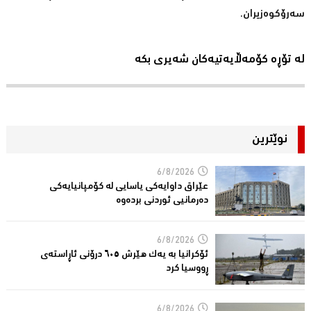
سەرۆکوەزیران.
لە تۆڕە کۆمەڵایەتیەکان شەیری بکە
نوێترین
6/8/2026
عێراق داوایەکی یاسایی لە کۆمپانیایه‌كی
دەرمانیى ئوردنی بردەوە
6/8/2026
ئۆکرانیا بە یەک هێرش ٦٠٥ درۆنی ئاڕاستەى
ڕووسیا کرد
6/8/2026