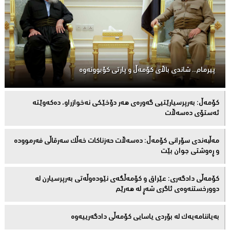
پیرمام.. شاندی باڵای كۆمه‌ڵ و پارتی كۆبوونه‌وه‌
كۆمەڵ: بەرپرسیارێتیی گەورەی هەر دۆخێکی نەخوازراو، دەكەوێتە
ئەستۆی دەسەڵات
مەڵبەندى سۆرانى کۆمەڵ: دەسەڵات حەزناکات خەڵک سەرقاڵى فەرموودە
و ڕەوشتى جوان بێت
کۆمەڵى دادگەرى: عێراق و كۆمەڵگەی نێودەوڵەتی بەرپرسیارن لە
دوورخستنەوەى ئاگری شەڕ لە هەرێم
بەیاننامەیەک لە بۆردی یاسایی کۆمەڵی دادگەرییەوە