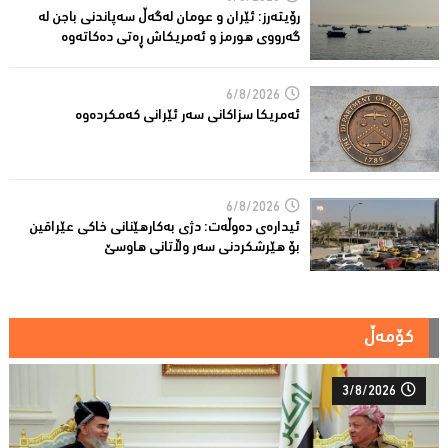
رۆیتەرز: ئێران و عومان لەگەڵ سەپاندنی باجن لە
گەرووی هورمز و ئەمریکاش ڕەتی دەکاتەوە
6/8/2026
ئه‌مریكا سزاكانی سه‌ر ئێرانی كه‌مكرده‌وه‌
6/8/2026
ئیدارەى دەوڵەت: دژى بەکارهێنانى خاکی عێراقین
بۆ هێرشکردنى سەر وڵاتانی هاوسێ
کۆمەڵ
3/8/2026