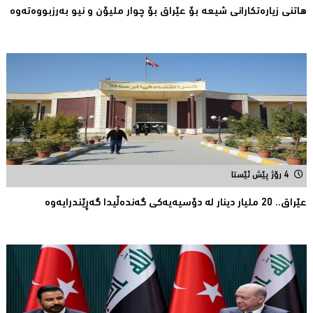
هاتنی زیارەتكارانی شیعە بۆ عێراق بۆ چوار ملیۆن و نیو بەرزبووەتەوە
4 رۆژ پێش ئێستا
عێراق.. 20 ملیار دینار لە دۆسیەیەكی گەندەڵیدا گەڕێندرایەوە