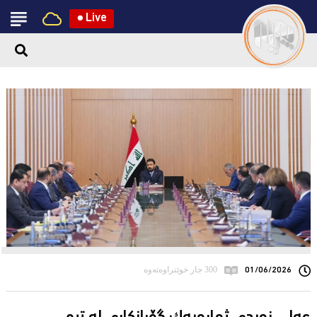
●
Live
01/06/2026
300 جار خوێنراوەتەوە