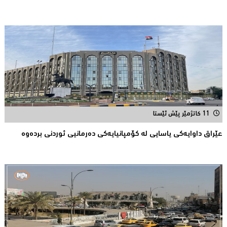
11 کاتژمێر پێش ئێستا
عێراق داوایەکی یاسایی لە کۆمپانیایه‌كی دەرمانیى ئوردنی بردەوە