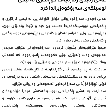
عه‌لی زه‌یدی ژماره‌یه‌ك گۆڕانكاری له‌ تیمی
نوسینگه‌ی سه‌رۆكوه‌زیراندا كرد
عەلی زەیدی، سەرۆکوەزیرانی عێراق گۆڕانکاریی لە تیمی کارگێڕی و
ڕاگەیاندنی نووسینگەکەیدا دەست پێ کرد و تێیدا وتەبێژی نوێ،
بەڕێوەبەری نوێی مەراسیمەکان و کاندیدی بەڕێوەبردنی نووسینگەی
ڕاگەیاندنی حکوومەتی دیاری کرد.
میدیا عێراقییەکان بڵاویان کردەوە، سەرۆکوەزیرانی عێراق، حەیدەر
عەبوودی وەک وتەبێژی نوێی حکوومەت ڕاسپاردووە، کە ئەمەش
وەک جێگرەوەیەک بۆ باسم عەوادی وتەبێژی پێشوو دێت.
هاوکات لە چوارچێوەی ئەم گۆڕانکارییە کارگێڕییانەدا، عەلی زەیدی
بڕیاری داوە بە دەستنیشانکردنی حەسەنین شێخی وەک بەڕێوەبەری
نوێی (پڕۆتۆکۆڵ) ـى سەرۆکایەتیی ئەنجومەنی وەزیرانی عێراق.
سەبارەت بە بەشی ڕاگەیاندنی نووسینگەکەش، میدیا عێراقییەکان
ئەوەیان بلاَو کردوەتەوە کە عەبدولزەهرە هینداوی کاندید کراوە بۆ
وەرگرتنی پۆستی بەڕێوەبەری نووسینگەی ڕاگەیاندنی