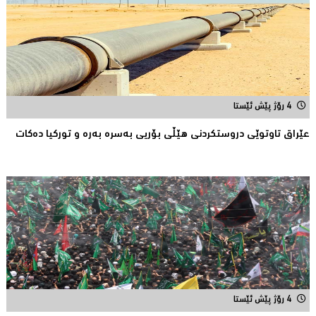
4 رۆژ پێش ئێستا
عێراق تاوتوێی دروستكردنی هێڵی بۆریی بەسرە بەرە و توركیا دەکات
4 رۆژ پێش ئێستا