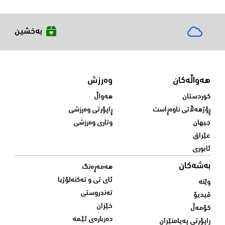
بەخشین
هەواڵەکان
وەرزش
کوردستان
هەواڵ
ڕۆژهەڵاتی ناوەڕاست
ڕاپۆرتی وەرزشی
جیهان
وتاری وەرزشی
عێراق
ئابوری
بەشەکان
هەمەڕەنگ
ئای تی و تەکنەلۆژیا
وێنە
تەندروستی
ڤیدیۆ
خێزان
کۆمەڵ
دەربارەی ئێمە
ڕاپۆرتی پەیامنێران