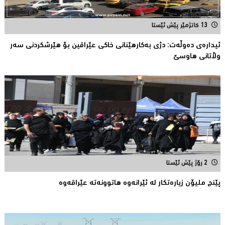
13 کاتژمێر پێش ئێستا
ئیدارەى دەوڵەت: دژى بەکارهێنانى خاکی عێراقین بۆ هێرشکردنى سەر
وڵاتانی هاوسێ
2 رۆژ پێش ئێستا
پێنج ملیۆن زیاره‌تكار له‌ ئێرانه‌وه‌ هاتوونه‌ته‌ عێراقه‌وه‌