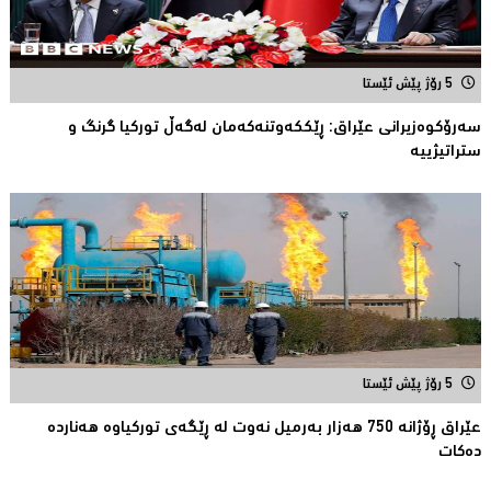
5 رۆژ پێش ئێستا
سەرۆكوەزیرانی عێراق: ڕێككەوتنەکەمان لەگەڵ توركیا گرنگ و
ستراتیژییە
5 رۆژ پێش ئێستا
عێراق ڕۆژانە 750 هەزار بەرمیل نەوت لە ڕێگەی توركیاوە هەناردە
دەكات