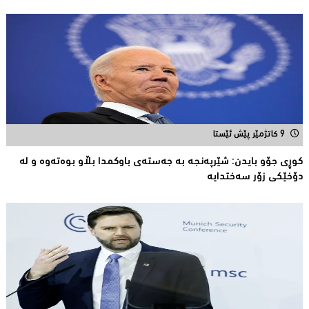
9 کاتژمێر پێش ئێستا
کوڕی جۆو بایدن: شێرپەنجە بە جەستەی باوکمدا بڵاو بوەتەوە و لە
دۆخێکی زۆر سەختدایە