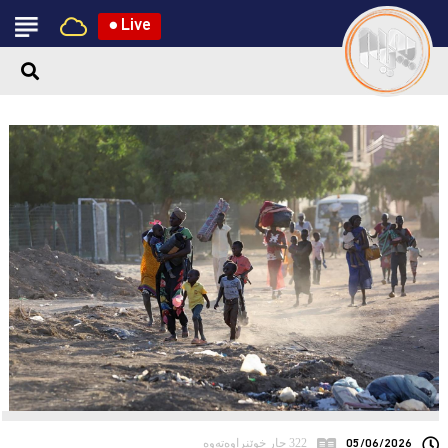
●
Live
05/06/2026
322 جار خوێنراوەتەوە