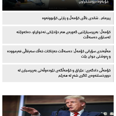
خۆیەوە دروستكراون
پیرمام.. شاندی باڵای كۆمه‌ڵ و پارتی كۆبوونه‌وه‌
كۆمەڵ: بەرپرسیارێتیی گەورەی هەر دۆخێکی نەخوازراو، دەكەوێتە
ئەستۆی دەسەڵات
مەڵبەندى سۆرانى کۆمەڵ: دەسەڵات حەزناکات خەڵک سەرقاڵى فەرموودە
و ڕەوشتى جوان بێت
کۆمەڵى دادگەرى: عێراق و كۆمەڵگەی نێودەوڵەتی بەرپرسیارن لە
دوورخستنەوەى ئاگری شەڕ لە هەرێم