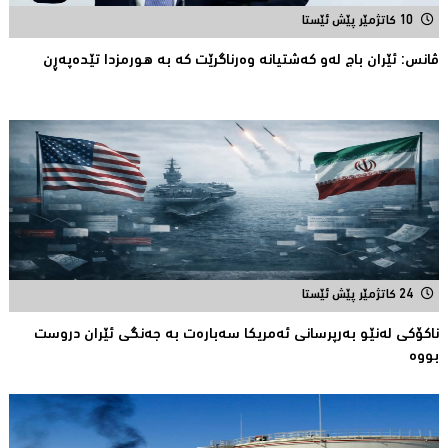
10 کاتژمێر پێش ئێستا
ڤانس: ئێران باج له‌و كه‌شتیانه‌ وه‌رناگرێت كه‌ به‌ هورمزدا تێده‌په‌ڕن
24 کاتژمێر پێش ئێستا
ناكۆكی لەنێو بەرپرسانى ئەمریكا سەبارەت بە جەنگی ئێران دروست
بووە