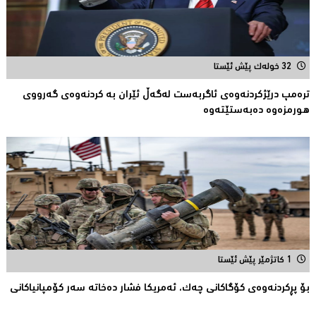
32 خولەک پێش ئێستا
ترەمپ درێژكردنەوەی ئاگربەست لەگەڵ ئێران بە كردنەوەی گەرووی
هورمزەوە دەبەستێتەوە
1 کاتژمێر پێش ئێستا
بۆ پڕكردنەوەی كۆگاكانی چەك، ئەمریکا فشار دەخاتە سەر كۆمپانیاكانى