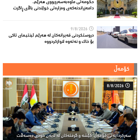
حکومەتى ماوەبەسەرچووی هەرێم،
دامەزراندنەکەی وەزارەتی خوێندنی باڵای ڕاگرت
9/8/2026
دروستكردنی قەیرانەكان لە هەرێم ئینتیمای تاكى
بۆ خاك و نەتەوە لاوازکردووە
کۆمەڵ
8/8/2026
سەركردایەتی كۆمەڵ: كێشە و گرفتەكان لە لایەن خودی دەسەڵات