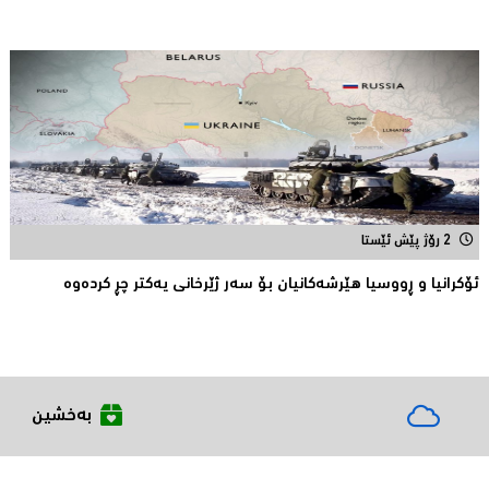
2 رۆژ پێش ئێستا
ئۆكرانیا و ڕووسیا هێرشەكانیان بۆ سەر ژێرخانی یەكتر چڕ كردەوە
بەخشین