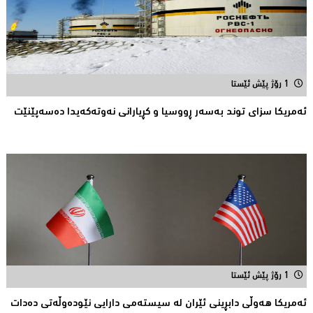
1 رۆژ پێش ئێستا
ئەمریكا سزای توند بەسەر ڕووسیا و كڕیارانی نەوتەكەیدا دەسەپێنێت
1 رۆژ پێش ئێستا
ئەمریکا هەوڵى دابڕینى ئێران لە سیستەمی دارایی نێودەوڵەتی دەدات