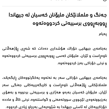
جەنگ و ململانێكان ملیۆنان كەسیان لە جیهاندا
ڕووبەڕووی برسییەتی كردووەتەوە
پەیام
بەرنامەی جیهانیی خۆراك هۆشداری دەدات كە شەڕی ڕۆژهەڵاتی
ناوەڕاست و ئێران، ملیۆنان كەسی ڕووبەڕووی برسییەتی كردووەتەوە
و نرخی خۆراكی بەرز كردووەتەوە.
بەرنامەی جیهانیی خۆراكی سەر بە نەتەوە یەكگرتووەكان ڕایگەیاند،
ململانێكانی ڕۆژهەڵاتی ناوەڕاست و كاریگەرییەكانی جەنگی سەر
ئێران، ملیۆنان كەسیان بەرەو هەژاری و برسییەتی بردووە و بەهۆی
بەرزبوونەوەی تێچووی سووتەمەنی و گواستنەوە، نرخی كاڵا و ماددە
خۆراكییەكان لە ئاستی جیهاندا بە شێوەیەكی بەرچاو زیادی كردووە.