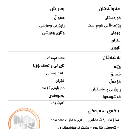
هەواڵەکان
وەرزش
کوردستان
هەواڵ
ڕۆژهەڵاتی ناوەڕاست
ڕاپۆرتی وەرزشی
جیهان
وتاری وەرزشی
عێراق
ئابوری
بەشەکان
هەمەڕەنگ
ئای تی و تەکنەلۆژیا
وێنە
تەندروستی
ڤیدیۆ
خێزان
کۆمەڵ
دەربارەی ئێمە
ڕاپۆرتی پەیامنێران
پەیوەندی
کەشوهەوا
ئەرشیف
بنکەی سەرەکی
سلێمانی/ شه‌قامی بازنه‌ی مه‌لیک مه‌حمود
- گه‌ڕه‌کی کازیوه‌ - پشت نه‌خۆشخانه‌ی‌