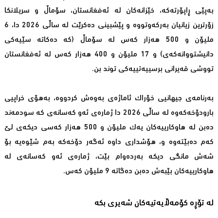
بەپێی ڕاپۆرتەكە، خێزانەكان لە ئەفغانستان، سۆماڵ و سریلانكا
زۆرترین زیانیان بەركەوتووە و پێشبینی دەكرێت لە ساڵی 2026 دا، 6
ملیۆن و 500 هەزار كەس لە سۆماڵ (كە دەكاتە سێیەكی
دانیشتووانەكەی) و 17 ملیۆن و 400 هەزار كەس لە ئەفغانستان
تووشی قەیرانی برسییەتییەكی توند بن.
بەرنامەی جیهانیی خۆراك ئاماژەی بەوەش كردووە، بەهۆی خراپیی
بارودۆخەكەوە لە ساڵی 2026 دا ژمارەی ئەو كەسانەی كە سودمەند
دەبن لە هاوكارییەكان یەك ملیۆن و 500 هەزار كەسی دیكەی لێ
كەم دەبێتەوە و، هۆشداری داوە ئەگەر دۆخەكە بەم شێوەیە بۆ
شەش مانگی دیكە بەردەوام بێت، ژمارەی ئەو كەسانەی لە
هاوكارییەكان بێبەش دەبن دەگاتە 9 ملیۆن كەس.
لە تۆڕە کۆمەڵایەتیەکان شەیری بکە