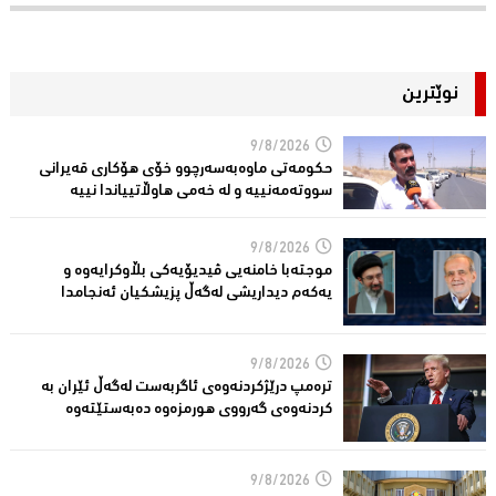
نوێترین
9/8/2026
حكومەتی ماوەبەسەرچوو خۆی هۆكاری قەیرانی
سووتەمەنییە و لە خەمى هاوڵاتییاندا نییە
9/8/2026
موجتەبا خامنەیی ڤیدیۆیەکی بڵاوكرایەوە و
یەكەم دیداریشی لەگەڵ پزیشكیان ئەنجامدا
9/8/2026
ترەمپ درێژكردنەوەی ئاگربەست لەگەڵ ئێران بە
كردنەوەی گەرووی هورمزەوە دەبەستێتەوە
9/8/2026