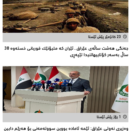
23 کاتژمێر پێش ئێستا
جەنگی هەشت ساڵەی عێراق ـ ئێران کە ملیۆنێک قوربانى خستەوە 38
ساڵ بەسەر كۆتاییهاتنیدا تێپەڕى
1 رۆژ پێش ئێستا
وەزیری نەوتی عێراق: ئێمە ئامادە بووین سووتەمەنی بۆ هەرێم دابین