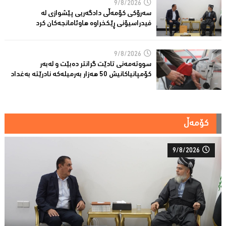
9/8/2026
سەرۆكی كۆمەڵى دادگەریی پێشوازی لە
فیدراسیۆنی ڕێكخراوە هاوئامانجەكان کرد
9/8/2026
سووتەمەنى تادێت گرانتر دەبێت و لەبەر
كۆمپانیاكانیش 50 هەزار بەرمیلەکە نادرێتە بەغداد
کۆمەڵ
9/8/2026