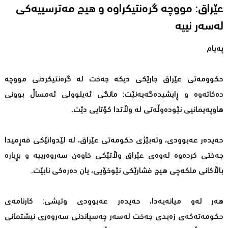
عێراق: مووچە گرەنتیكراوە و هیچ مەترسییەكی
لەسەر نییە
پەیام
حكوومەتی عێراق جارێكی دیكە جەخت لە گرەنتیكردنی مووچە
دەكاتەوە و ڕایشیدەگەیەنێت: مانگی ئەیلوولی ئەمساڵ بوونی
هاوپەیمانیی نێودەوڵەتی لە وڵاتدا كۆتایی دێت.
حەیدەر عەبوودی، وتەبێژی حكومەتی عێراق، لە لێدوانێكی فەڕمیدا
جەختی كردەوە لەوەی عێراق وڵاتێكی خاوەن سەروەرییە و بڕیارە
باڵاكانی ملكەچی هیچ فشارێكی نێوخۆیی، یان دەرەكی نابێت.
هەر لەو میانەیەدا، حەیدەر عەبوودی وتیشی: كارنامەی
حكومەتەكەی زەیدی جەخت لەسەر چەسپاندنی سەروەری نیشتمانی