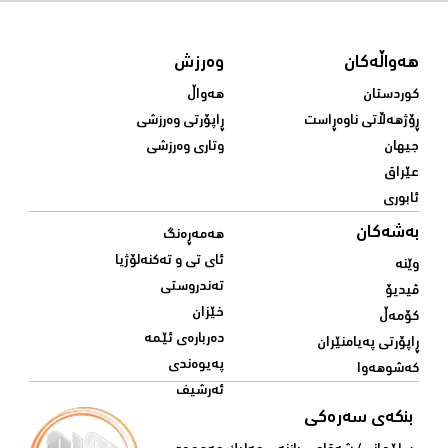
هەواڵەکان
وەرزش
کوردستان
هەواڵ
ڕۆژهەڵاتی ناوەڕاست
ڕاپۆرتی وەرزشی
جیهان
وتاری وەرزشی
عێراق
ئابوری
بەشەکان
هەمەڕەنگ
ئای تی و تەکنەلۆژیا
وێنە
تەندروستی
ڤیدیۆ
خێزان
کۆمەڵ
دەربارەی ئێمە
ڕاپۆرتی پەیامنێران
پەیوەندی
کەشوهەوا
ئەرشیف
بنکەی سەرەکی