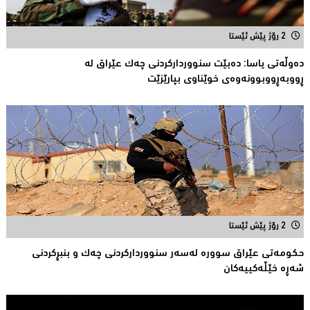
2 رۆژ پێش ئێستا
دەوڵەتی یاسا: دەبێت سنوورداركردنی چەك عێراق لە
ڕووبەڕووبوونەوەی خوێناوی بپارێزێت
2 رۆژ پێش ئێستا
حكومەتى عێراق سوورە لەسەر سنوورداركردنی چەك و بنبڕكردنی
شەڕە خێڵەكییەكان