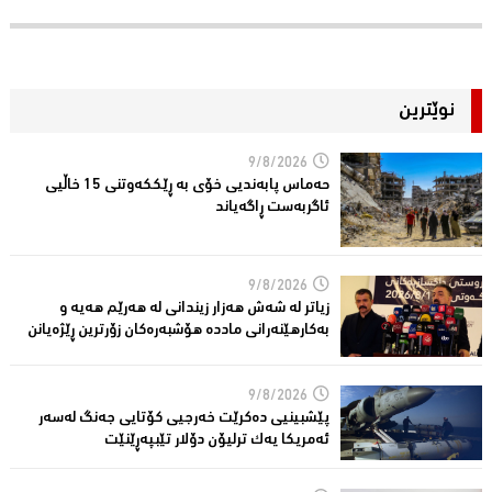
نوێترین
9/8/2026
حەماس پابەندیی خۆی بە ڕێككەوتنی 15 خاڵیی
ئاگربەست ڕاگەیاند
9/8/2026
زیاتر لە شەش هەزار زیندانی لە هەرێم هەیە و
بەکارهێنەرانى ماددە هۆشبەرەکان زۆرترین ڕێژەیانن
9/8/2026
پێشبینیی دەكرێت خەرجیی كۆتایی جەنگ لەسەر
ئەمریكا یەك ترلیۆن دۆلار تێبپەڕێنێت