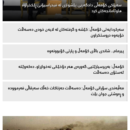
سەرۆكی كۆمەڵى دادگەریی پێشوازی لە فیدراسیۆنی ڕێكخراوە
هاوئامانجەكان کرد
سەركردایەتی كۆمەڵ: كێشە و گرفتەكان لە لایەن خودی دەسەڵات
خۆیەوە دروستكراون
پیرمام.. شاندی باڵای كۆمه‌ڵ و پارتی كۆبوونه‌وه‌
كۆمەڵ: بەرپرسیارێتیی گەورەی هەر دۆخێکی نەخوازراو، دەكەوێتە
ئەستۆی دەسەڵات
مەڵبەندى سۆرانى کۆمەڵ: دەسەڵات حەزناکات خەڵک سەرقاڵى فەرموودە
و ڕەوشتى جوان بێت