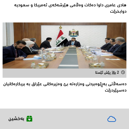
هادی عامری داوا دەكات وەڵامی هێرشەكەی ئەمریكا و سعودیە
دوابخرێت
2 رۆژ پێش ئێستا
دەسەڵاتى بەڕێوەبردنی وەزارەتە بێ وەزیرەكانى عێراق بە بریکارەکانیان
دەسپێردرێت
بەخشین