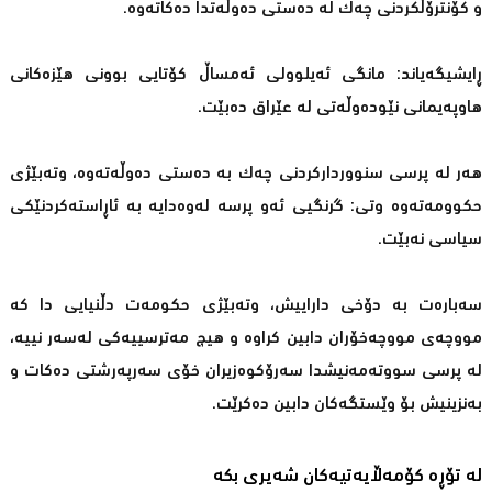
و كۆنترۆڵكردنی چەك لە دەستی دەوڵەتدا دەكاتەوە.
ڕایشیگەیاند: مانگی ئەیلوولی ئەمساڵ كۆتایی بوونی هێزەكانی
هاوپەیمانی نێودەوڵەتی لە عێراق دەبێت.
هەر لە پرسی سنوورداركردنی چەك بە دەستی دەوڵەتەوە، وتەبێژی
حكوومەتەوە وتی: گرنگیی ئەو پرسە لەوەدایە بە ئاڕاستەكردنێكی
سیاسی نەبێت.
سەبارەت بە دۆخی داراییش، وتەبێژی حكومەت دڵنیایی دا كە
مووچەی مووچەخۆران دابین كراوە و هیچ مەترسییەكی لەسەر نییە،
لە پرسی سووتەمەنیشدا سەرۆكوەزیران خۆی سەرپەرشتی دەكات و
بەنزینیش بۆ وێستگەكان دابین دەكرێت.
لە تۆڕە کۆمەڵایەتیەکان شەیری بکە