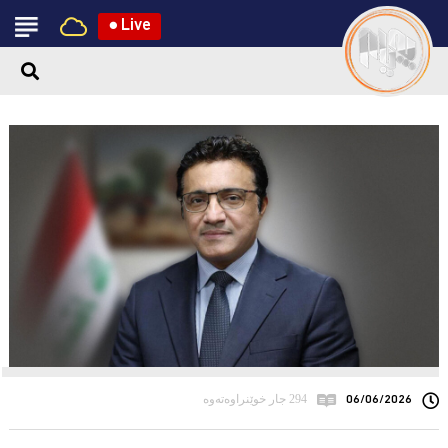
●
Live
06/06/2026
294 جار خوێنراوەتەوە