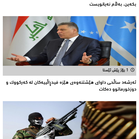
بكەین، بەڵام نەیانویست
1 رۆژ پێش ئێستا
ئەرشەد ساڵحی داواى هێشتنەوەى هێزە فیدڕاڵییەکان لە كەركووك و
دوزخورماتوو دەکات