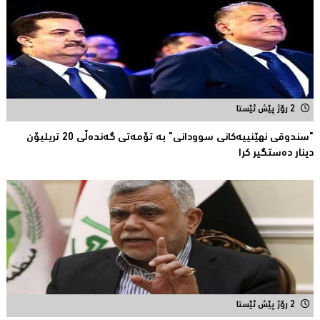
2 رۆژ پێش ئێستا
"سندوقی نهێنییەكانی سوودانی" بە تۆمەتی گەندەڵی 20 تریلیۆن
دینار دەستگیر كرا
2 رۆژ پێش ئێستا