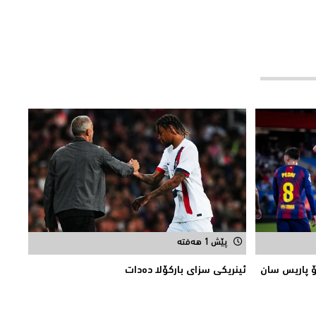
پێش 1 هەفتە
 پاریس سان
ئینریکی سزای بارکۆلا دەدات