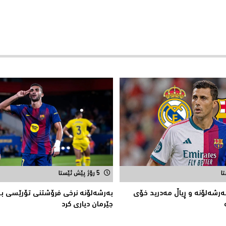
5 رۆژ پێش ئێستا
بەرشەلۆنە و ڕیاڵ مەدرید خۆی
بەرشەلۆنە نرخی فرۆشتنی تۆرێسی بۆ
جێرمان دیاری کرد