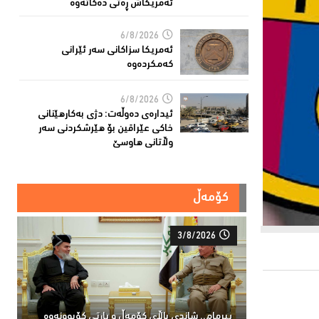
ئەمریکاش ڕەتی دەکاتەوە
6/8/2026
ئه‌مریكا سزاكانی سه‌ر ئێرانی
كه‌مكرده‌وه‌
6/8/2026
ئیدارەى دەوڵەت: دژى بەکارهێنانى
خاکی عێراقین بۆ هێرشکردنى سەر
وڵاتانی هاوسێ
کۆمەڵ
3/8/2026
پیرمام.. شاندی باڵای كۆمه‌ڵ و پارتی كۆبوونه‌وه‌