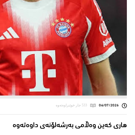
04/07/2026
533 جار خوێنراوەتەوە
هاری کەین وەڵامی بەرشەلۆنەی داوەتەوە