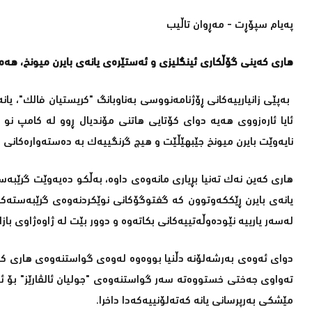
پەیام سپۆڕت - مەڕوان تاڵیب
هاری کەینی گۆڵکاری ئینگلیزی و ئەستێرەی یانەی بایرن میونخ، هەم
بەپێی زانیارییەکانی ڕۆژنامەنووسی بەناوبانگ "کریستیان فالک"، ی
ئایا ئارەزووی هەیە دوای کۆتایی هاتنی مۆندیال ڕوو لە کامپ نو 
نایەوێت بایرن میونخ جێبهێڵێت و هیچ گرنگییەک بە دەستەوارەکانی د
یانەی بایرن ڕێککەوتوون کە گفتوگۆکانی نوێکردنەوەی گرێبەستەک
لەسەر یارییە نێودەوڵەتییەکانی بکاتەوە و دوور بێت لە ژاوەژاوی باز
دوای ئەوەی بەرشەلۆنە دڵنیا بووەوە لەوەی گواستنەوەی هاری کەین
تەواوی جەختی خستووەتە سەر گواستنەوەی "جولیان ئالڤارێز" بۆ
مێشکی بەرپرسانی یانە کەتەلۆنییەکەدا داخرا.