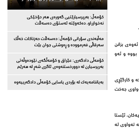
كۆمەڵ: بەرپرسیارێتیی گەورەی هەر دۆخێکی
نەخوازراو، دەكەوێتە ئەستۆی دەسەڵات
مەڵبەندى سۆرانى کۆمەڵ: دەسەڵات حەزناکات خەڵک
ئەوەی بزانن
سەرقاڵى فەرموودە و ڕەوشتى جوان بێت
 بووە و ئەو
کۆمەڵى دادگەرى: عێراق و كۆمەڵگەی نێودەوڵەتی
بەرپرسیارن لە دوورخستنەوەى ئاگری شەڕ لە هەرێم
درێژ بکاتەوە و یاریزانەکە و کارگێڕی
بەیاننامەیەک لە بۆردی یاسایی کۆمەڵی دادگەرییەوە
ەواوی جەخت
ەکان، ئێستا
 تەواوی لە