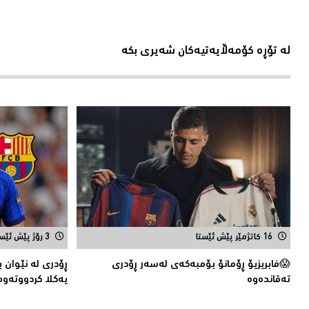
لە تۆڕە کۆمەڵایەتیەکان شەیری بکە
16 کاتژمێر پێش ئێستا
3 رۆژ پێش ئێستا
😱فابریزیۆ ڕۆمانۆ بۆمبەکەی لەسەر ڕۆدری
ڕۆدری لە نێوان 
تەقاندەوە
یەکلا کردووتەوە