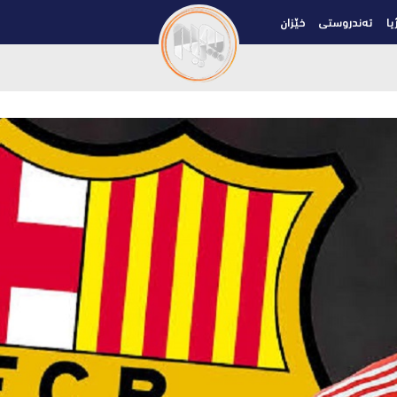
یا
تەندروستی
خێزان