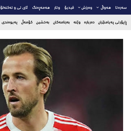
سەرەتا
هەواڵ
وەرزش
ڤیدیۆ
وتار
هەمەڕەنگ
ئای تی و تەکنەلۆژ
ڕاپۆرتی پەیامنێران
دەربارە
وێنە
بەرنامەکان
بەخشین
کۆمەڵ
پەیوەندی