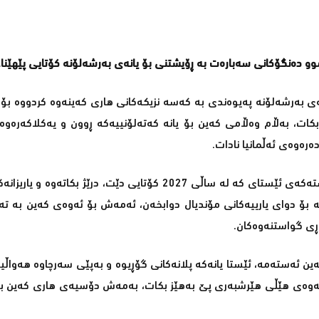
وو دەنگۆکانی سەبارەت بە ڕۆیشتنی بۆ یانەی بەرشەلۆنە کۆتایی پێهێنا.
انەی بەرشەلۆنە پەیوەندی بە کەسە نزیکەکانی هاری کەینەوە کردووە بۆ 
بکات، بەڵام وەڵامی کەین بۆ یانە کەتەلۆنییەکە ڕوون و یەکلاکەرەوە
ەرەوەی ئەڵمانیا نادات.
هاری کەین نەک تەنیا بڕیاری مانەوەی داوە، بەڵکو دەیەوێت گرێبەستەکەی ئێستای کە لە ساڵی 2027 کۆتایی دێت، 
ە بۆ دوای یارییەکانی مۆندیال دوابخەن، ئەمەش بۆ ئەوەی کەین بە ت
اڕی گواستنەوەکان.
 ئەستەمە، ئێستا یانەکە پلانەکانی گۆڕیوە و بەپێی سەرچاوە هەواڵیی
 ئەوەی هێڵی هێرشبەری پێ بەهێز بکات، بەمەش دۆسیەی هاری کەین بە