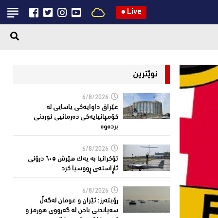
●
Live
نوێترین
6/8/2026
عێراق داوایەکی یاسایی لە
کۆمپانیایه‌كی دەرمانیى ئوردنی
بردەوە
6/8/2026
ئۆکرانیا بە یەک هێرش ٦٠٥ درۆنی
ئاڕاستەى ڕووسیا کرد
6/8/2026
رۆیتەرز: ئێران و عومان لەگەڵ
سەپاندنی باجن لە گەرووی هورمز و