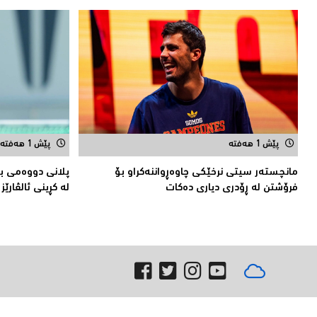
پێش 1 هەفتە
پێش 1 هەفتە
مانچستەر سیتی نرخێکی چاوەڕواننەکراو بۆ
پلانی دووەمی ب
فرۆشتن لە ڕۆدری دیاری دەکات
لە کڕینی ئالڤارێز