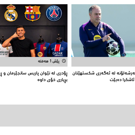
پێش 1 هەفتە
ەرشەلۆنە لە ئەگەری شکستهێنان
ڕۆدری لە نێوان پاریس سانجێرمان و ڕی
 ئاشکرا دەبێت
بڕیاری خۆی داوە