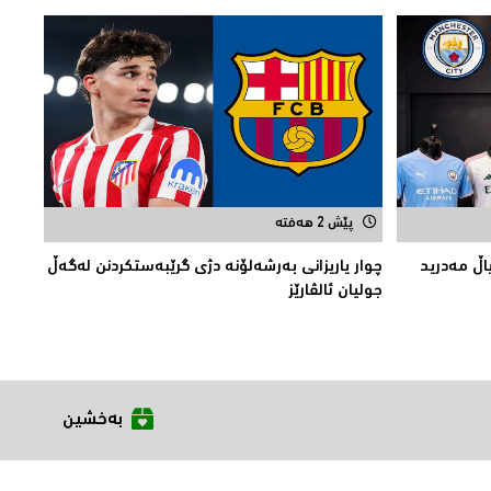
پێش 2 هەفتە
اڵ مەدرید
چوار یاریزانی بەرشەلۆنە دژی گرێبەستکردنن لەگەڵ
جولیان ئالڤارێز
بەخشین