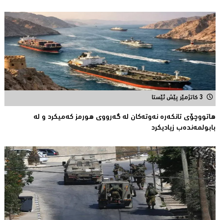
3 کاتژمێر پێش ئێستا
هاتووچۆی تانكەرە نەوتەكان لە گەرووی هورمز کەمیکرد و لە
بابولمەندەب زیادیكرد