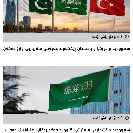
5 کاتژمێر پێش ئێستا
سعوودیە و توركیا و پاكستان ڕێككەوتنامەیەكی سەربازیی واژۆ دەكەن
5 کاتژمێر پێش ئێستا
سعوودیە هۆشداری لە هێرشی گرووپە چەكدارەكانی عێراقیش دەدات