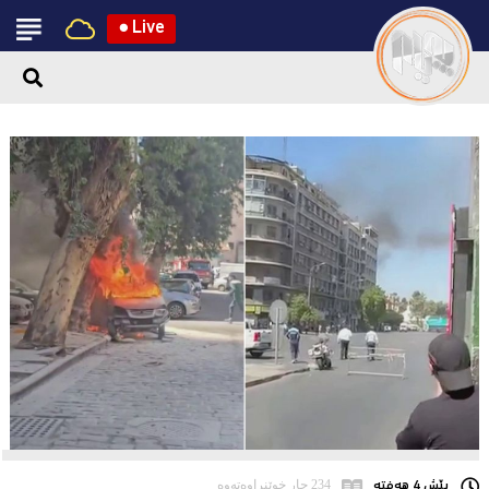
●
Live
پێش 4 هەفتە
234 جار خوێنراوەتەوە