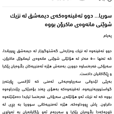
سوریا... دوو تەقینەوەکەى دیمەشق لە نزیک
شوێنی مانەوەى ماکرۆن بووە
پەیام
دوو تەقینەوە لە نزیک وەزارەتی گەشتوگوزار لە دیمەشق ڕوویاندا،
کە تەنها ‎٥٠٠‎ مەتر لە هۆتێلی شوێنی مانەوەی ئیمانوێل ماکرۆن،
سەرۆکی فەرەنساوە دوورن، بەمەش هێزە ئەمنییەکان بڵاوەیان پێکرا
و ڕێگاکانیان داخست.
بەپێی لێدوانی سەرچاوەیەکی ئەمنی کە ئاژانسی ڕۆیتەرز
گواستوویەتییەوە، تەقینەوەکە بەهۆی چەند بۆمبێکی چێندراوەوە
بووە کە لە نزیک ئەو هۆتێلەی سەرۆکی فەرەنسا تیایدا دەمێنێتەوە
دانراون. پاش ڕووداوەکە، هێزە ئەمنییەکانی سووریا بە چڕی لە
ناوچەکەدا بڵاوەیان پێکرا و سەرجەم ئەو ڕێگایانەیان بە تەواوی