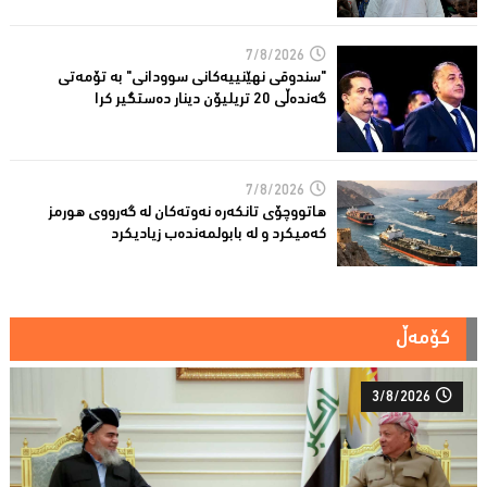
7/8/2026
"سندوقی نهێنییەكانی سوودانی" بە تۆمەتی
گەندەڵی 20 تریلیۆن دینار دەستگیر كرا
7/8/2026
هاتووچۆی تانكەرە نەوتەكان لە گەرووی هورمز
کەمیکرد و لە بابولمەندەب زیادیكرد
کۆمەڵ
3/8/2026