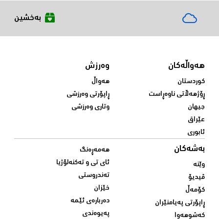
بەخشین
هەواڵەکان
وەرزش
کوردستان
هەواڵ
ڕۆژهەڵاتی ناوەڕاست
ڕاپۆرتی وەرزشی
جیهان
وتاری وەرزشی
عێراق
ئابوری
بەشەکان
هەمەڕەنگ
ئای تی و تەکنەلۆژیا
وێنە
تەندروستی
ڤیدیۆ
خێزان
کۆمەڵ
دەربارەی ئێمە
ڕاپۆرتی پەیامنێران
پەیوەندی
کەشوهەوا