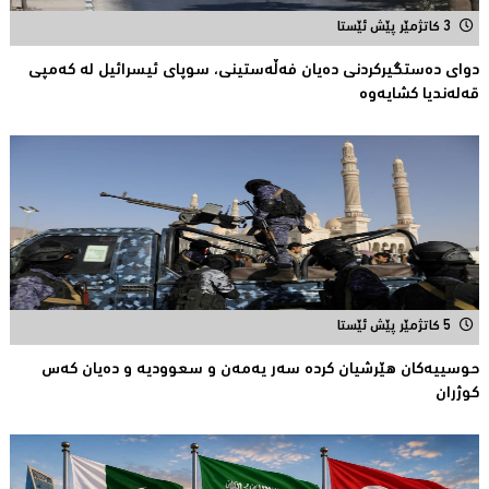
3 کاتژمێر پێش ئێستا
دوای دەستگیركردنی دەیان فەڵەستینی، سوپای ئیسرائیل لە كەمپی
قەلەندیا كشایەوە
5 کاتژمێر پێش ئێستا
حوسییەكان هێرشیان كردە سەر یەمەن و سعوودیە و دەیان كەس
كوژران