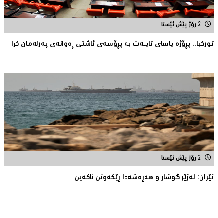
2 رۆژ پێش ئێستا
توركیا.. پڕۆژه‌ یاسای تایبه‌ت به‌ پڕۆسه‌ی ئاشتی ڕه‌وانه‌ی په‌رله‌مان كرا
2 رۆژ پێش ئێستا
ئێران: له‌ژێر گوشار و هەڕەشەدا ڕێکەوتن ناکەین