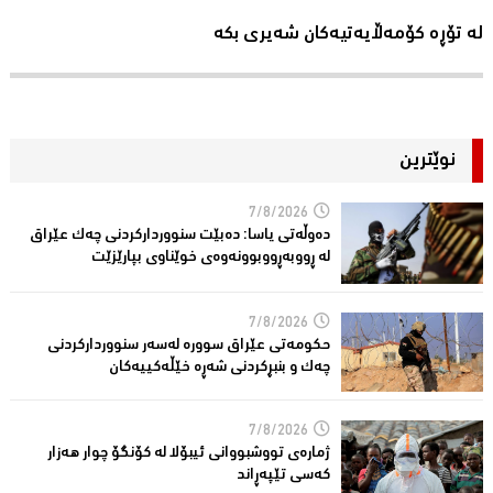
لە تۆڕە کۆمەڵایەتیەکان شەیری بکە
نوێترین
7/8/2026
دەوڵەتی یاسا: دەبێت سنوورداركردنی چەك عێراق
لە ڕووبەڕووبوونەوەی خوێناوی بپارێزێت
7/8/2026
حكومەتى عێراق سوورە لەسەر سنوورداركردنی
چەك و بنبڕكردنی شەڕە خێڵەكییەكان
7/8/2026
ژمارەی تووشبووانی ئیبۆلا لە كۆنگۆ چوار هەزار
كەسى تێپەڕاند