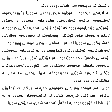
داخست کە دەچنەوە سەر شوێنی ڕووداوەکە.
لە لایەکی دیکەوە، سەرچاوە میدیاییەکانی سووریا بڵاویانکردەوە،
تەقینەوەی یەکەم قەبارەیەکی سنوورداری هەبووە و بەهۆی
بۆمبێکی چێندراوەوە بووە کە ئۆتۆمبێلێکی نەفەرهەڵگری کردووەتە
ئامانج و بووەتە هۆی گڕگرتنی. ڕووداوەکە لە دەوروبەری وەزارەتی
گەشتوگوزاری سووریا لەسەر شەقامی شوکری قوەتلی ڕوویداوە.
ئەو شەقامەی تەقینەوەکەی تێدا ڕوویداوە، بە شادەماری سەرەکیی
لۆجستی دادەنرێت کە دەچێتەوە سەر هۆتێلی "فۆڕ سیزنز" کە شوێنی
مانەوەی ماکرۆنە، هەروەها دەچێتەوە سەر گۆڕەپانی ئەمەوییەکان.
جێگای ئاماژەیە شوێنی تەقینەوەکە تەنها نزیکەی ‎٥٠٠‎ مەتر لە
هۆتێلەکەوە دوور بووە.
دواى تەقینەوەکە وەزارەتى دەرەوەى فەڕەنسا رایگەیاند، ئیمانوێل
ماکرۆن، سەرۆکى فەڕەنسا گوێى لە تەقینەوەکان نەبووە و لە
ئێستادا لە کۆبوونەوەدایە لەگەڵ ئەحمەد شەرع، سەرۆکى سوریا.