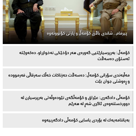
پیرمام.. شاندی باڵای كۆمه‌ڵ و پارتی كۆبوونه‌وه‌
كۆمەڵ: بەرپرسیارێتیی گەورەی هەر دۆخێکی نەخوازراو، دەكەوێتە
ئەستۆی دەسەڵات
مەڵبەندى سۆرانى کۆمەڵ: دەسەڵات حەزناکات خەڵک سەرقاڵى فەرموودە
و ڕەوشتى جوان بێت
کۆمەڵى دادگەرى: عێراق و كۆمەڵگەی نێودەوڵەتی بەرپرسیارن لە
دوورخستنەوەى ئاگری شەڕ لە هەرێم
بەیاننامەیەک لە بۆردی یاسایی کۆمەڵی دادگەرییەوە