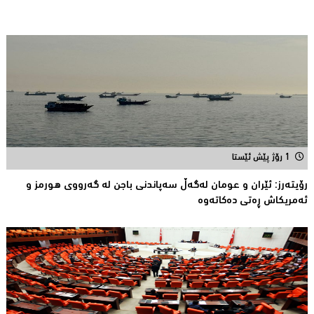
1 رۆژ پێش ئێستا
رۆیتەرز: ئێران و عومان لەگەڵ سەپاندنی باجن لە گەرووی هورمز و
ئەمریکاش ڕەتی دەکاتەوە