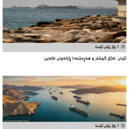
1 رۆژ پێش ئێستا
ئێران: له‌ژێر گوشار و هەڕەشەدا ڕێکەوتن ناکەین
1 رۆژ پێش ئێستا