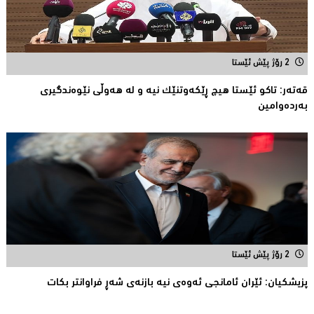
2 رۆژ پێش ئێستا
قەتەر: تاکو ئێستا هیچ ڕێکەوتنێک نیە و لە هەوڵى نێوەندگیرى
بەردەوامین
2 رۆژ پێش ئێستا
پزیشكیان: ئێران ئامانجی ئه‌وه‌ی نیه‌ بازنه‌ی شه‌ڕ فراوانتر بكات