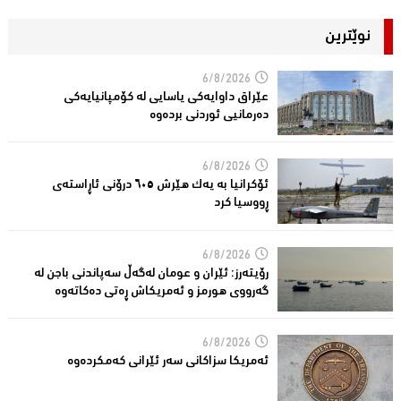
نوێترین
6/8/2026
عێراق داوایەکی یاسایی لە کۆمپانیایه‌كی
دەرمانیى ئوردنی بردەوە
6/8/2026
ئۆکرانیا بە یەک هێرش ٦٠٥ درۆنی ئاڕاستەى
ڕووسیا کرد
6/8/2026
رۆیتەرز: ئێران و عومان لەگەڵ سەپاندنی باجن لە
گەرووی هورمز و ئەمریکاش ڕەتی دەکاتەوە
6/8/2026
ئه‌مریكا سزاكانی سه‌ر ئێرانی كه‌مكرده‌وه‌