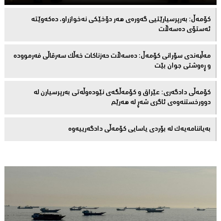
كۆمەڵ: بەرپرسیارێتیی گەورەی هەر دۆخێکی نەخوازراو، دەكەوێتە
ئەستۆی دەسەڵات
مەڵبەندى سۆرانى کۆمەڵ: دەسەڵات حەزناکات خەڵک سەرقاڵى فەرموودە
و ڕەوشتى جوان بێت
کۆمەڵى دادگەرى: عێراق و كۆمەڵگەی نێودەوڵەتی بەرپرسیارن لە
دوورخستنەوەى ئاگری شەڕ لە هەرێم
بەیاننامەیەک لە بۆردی یاسایی کۆمەڵی دادگەرییەوە