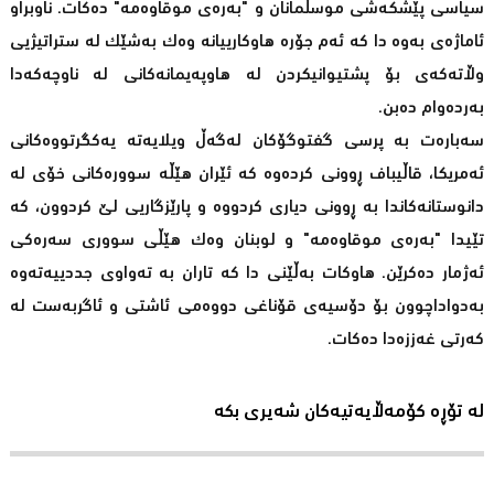
سیاسی پێشکەشی موسڵمانان و "بەرەی موقاوه‌مه‌" دەکات. ناوبراو
ئاماژەی بەوە دا کە ئەم جۆرە هاوکارییانە وەک بەشێک لە ستراتیژیی
وڵاتەکەی بۆ پشتیوانیکردن لە هاوپەیمانەکانی لە ناوچەکەدا
بەردەوام دەبن.
سەبارەت بە پرسی گفتوگۆکان لەگەڵ ویلایەتە یەکگرتووەکانی
ئەمریکا، قاڵیباف ڕوونی کردەوە کە ئێران هێڵە سوورەکانی خۆی لە
دانوستانەکاندا بە ڕوونی دیاری کردووە و پارێزگاریی لێ کردوون، کە
تێیدا "بەرەی موقاوه‌مه‌" و لوبنان وەک هێڵی سووری سەرەکی
ئەژمار دەکرێن. هاوکات بەڵێنی دا کە تاران بە تەواوی جددییەتەوە
بەدواداچوون بۆ دۆسیەی قۆناغی دووەمی ئاشتی و ئاگربەست لە
کەرتی غەززەدا دەکات.
لە تۆڕە کۆمەڵایەتیەکان شەیری بکە