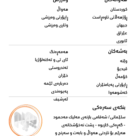
هەواڵەکان
وەرزش
کوردستان
هەواڵ
ڕۆژهەڵاتی ناوەڕاست
ڕاپۆرتی وەرزشی
جیهان
وتاری وەرزشی
عێراق
ئابوری
بەشەکان
هەمەڕەنگ
ئای تی و تەکنەلۆژیا
وێنە
تەندروستی
ڤیدیۆ
خێزان
کۆمەڵ
دەربارەی ئێمە
ڕاپۆرتی پەیامنێران
پەیوەندی
کەشوهەوا
ئەرشیف
بنکەی سەرەکی
سلێمانی/ شه‌قامی بازنه‌ی مه‌لیک مه‌حمود
- گه‌ڕه‌کی کازیوه‌ - پشت نه‌خۆشخانه‌ی‌
هه‌رێم بۆ ناردنی‌ هه‌واڵ و بابه‌ت و سه‌رنج و