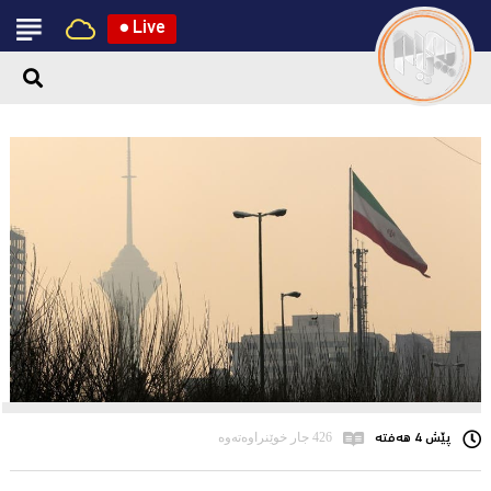
●
Live
پێش 4 هەفتە
426 جار خوێنراوەتەوە