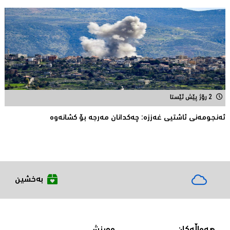
2 رۆژ پێش ئێستا
ئەنجومەنى ئاشتیی غەززە: چەکدانان مەرجە بۆ کشانەوە
بەخشین