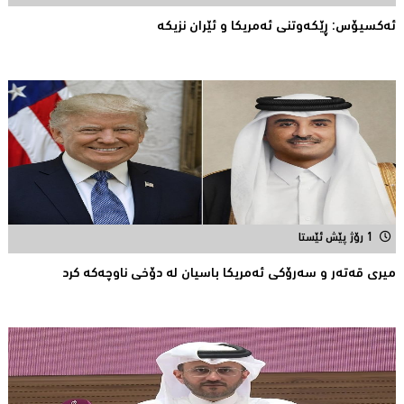
ئه‌كسیۆس: ڕێكه‌وتنی ئه‌مریكا و ئێران نزیكه‌
1 رۆژ پێش ئێستا
میری قه‌ته‌ر و سه‌رۆكی ئه‌مریكا باسیان له‌ دۆخی ناوچه‌كه‌ كرد