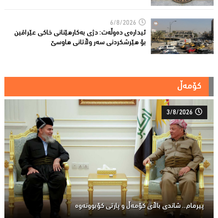
6/8/2026
ئیدارەى دەوڵەت: دژى بەکارهێنانى خاکی عێراقین
بۆ هێرشکردنى سەر وڵاتانی هاوسێ
کۆمەڵ
3/8/2026
پیرمام.. شاندی باڵای كۆمه‌ڵ و پارتی كۆبوونه‌وه‌