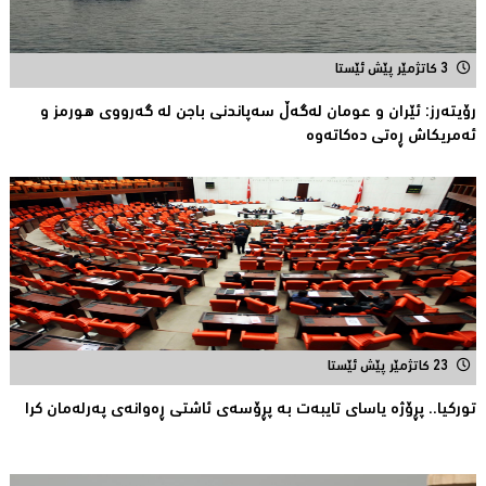
3 کاتژمێر پێش ئێستا
رۆیتەرز: ئێران و عومان لەگەڵ سەپاندنی باجن لە گەرووی هورمز و
ئەمریکاش ڕەتی دەکاتەوە
23 کاتژمێر پێش ئێستا
توركیا.. پڕۆژه‌ یاسای تایبه‌ت به‌ پڕۆسه‌ی ئاشتی ڕه‌وانه‌ی په‌رله‌مان كرا