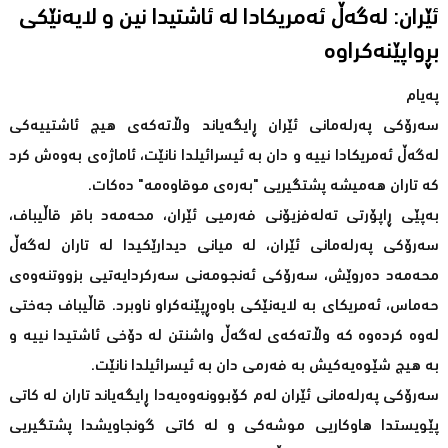
ئێران: له‌گه‌ڵ ئه‌مریكادا له‌ ئاشتیدا نین و لایه‌نێكی
په‌یام
سەرۆکی پەرلەمانی ئێران ڕایگەیاند وڵاتەکەی هیچ ئاشتییەکی
لەگەڵ ئەمریکادا نییە و دان بە ئیسرائیلدا نانێت، ئاماژەی بەوەش کرد
کە تاران هەمیشە پشتگیریی "بەرەی موقاوه‌مه‌" دەکات.
بەپێی ڕاپۆرتی تەلەفزیۆنی فەرمیی ئێران، محەمەد باقر قاڵیباف،
سەرۆکی پەرلەمانی ئێران، لە میانی دیدارێکیدا لە تاران لەگەڵ
محەمەد دەروێش، سەرۆکی ئەنجومەنی سەرکردایەتیی بزووتنەوەی
حەماس، ئەمریکای بە لایەنێکی باوەڕپێنەکراو ناوبرد. قاڵیباف جەختی
لەوە کردەوە کە وڵاتەکەی لەگەڵ واشنتن لە دۆخی ئاشتیدا نییە و
بە هیچ شێوەیەکیش بە فەرمی دان بە ئیسرائیلدا نانێت.
سەرۆکی پەرلەمانی ئێران لەم کۆبوونەوەیەدا ڕایگەیاند تاران لە کاتی
پێویستدا هاوکاریی موشەکی و لە کاتی گونجاویشدا پشتگیریی