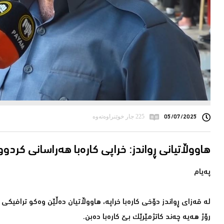
05/07/2025
225 جار خوێنراوەتەوە
هاووڵاتیانى ڕواندز: خراپى کارەبا هەراسانى کرد
پەیام
لە قەزای ڕواندز دۆخی كارەبا خراپە، هاووڵاتیان دەڵێن وەكو ترافیكی
رۆژ هەیە چەند كاتژمێرێك بێ كارەبا دەبن.