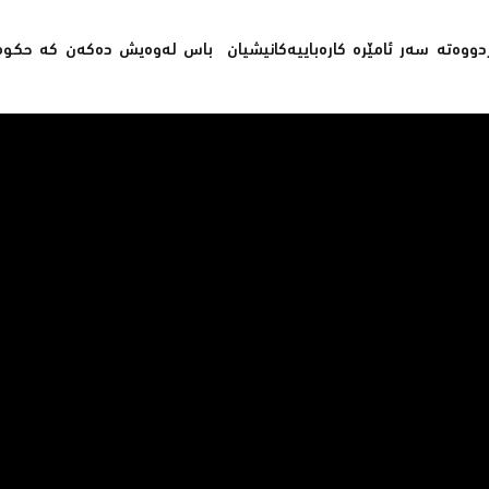
 كردووەتە سەر ئامێرە كارەباییەكانیشیان باس لەوەیش دەكەن كە حكو