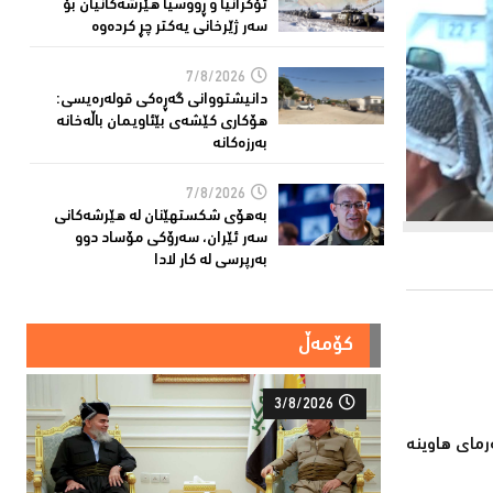
ئۆكرانیا و ڕووسیا هێرشەكانیان بۆ
سەر ژێرخانی یەكتر چڕ كردەوە
7/8/2026
دانیشتووانى گەڕەكی قولەرەیسی:
هۆکارى کێشەى بێئاویمان باڵەخانە
بەرزەكانە
7/8/2026
بەهۆى شکستهێنان لە هێرشەکانى
سەر ئێران، سەرۆكی مۆساد دوو
بەرپرسی لە كار لادا
کۆمەڵ
3/8/2026
رمای هاوینە