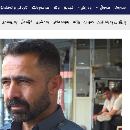
سەرەتا
هەواڵ
وەرزش
ڤیدیۆ
وتار
هەمەڕەنگ
ئای تی و تەکنەلۆژ
ڕاپۆرتی پەیامنێران
دەربارە
وێنە
بەرنامەکان
بەخشین
کۆمەڵ
پەیوەندی