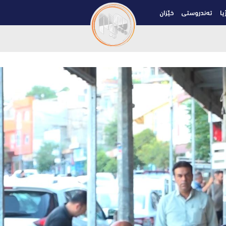
یا
تەندروستی
خێزان