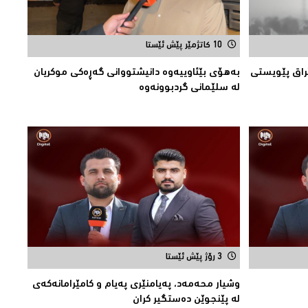
10 کاتژمێر پێش ئێستا
ێراق پێویستی
بەهۆی بێئاوییەوە دانیشتووانی گەڕەكی موكریان
لە سلێمانی گردبوونەوە
3 رۆژ پێش ئێستا
وشیار محه‌مه‌د، په‌یامنێری په‌یام و كامێرامانه‌كه‌ی
له‌ پێنجوێن ده‌ستگیر كران