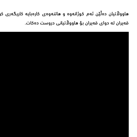
هاووڵاتیان دەڵێن ئەم كوژانەوە و هاتنەوەی كارەبایە كاریگەری
قەیران لە دوای قەیران بۆ هاووڵاتیانی دروست دەكات.