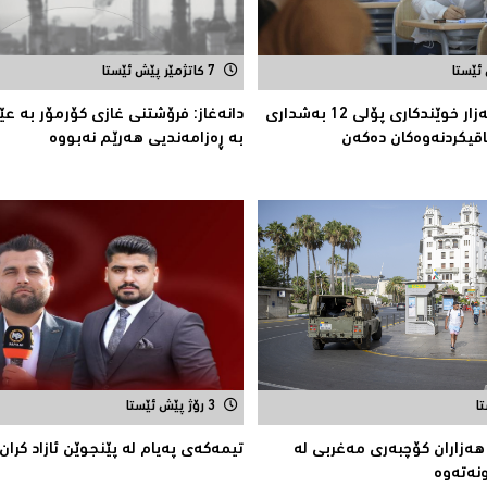
7 کاتژمێر پێش ئێستا
سلێمانی.. 23 هەزار خوێندکارى پۆلی 12 بەشدارى
دانەغاز: فرۆشتنی غازی كۆرمۆر بە ع
قیکردنەوەکان دەکەن
بە ڕەزامەندیی هەرێم نەبووە
3 رۆژ پێش ئێستا
ه‌زاران كۆچبه‌ری مه‌غربی له‌
تیمه‌كه‌ی په‌یام له‌ پێنجوێن ئازاد كران
ه‌ته‌وه‌