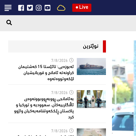
●
Live
نوێترین
7/8/2026
ئەبوزەبی: تائێستا 15 كەشتیمان
كراونەتە ئامانج و قوربانیشیان
لێكەوتووەتەوە
7/8/2026
بەئامانجی ڕووبەڕووبوونەوەی
ئاڵنگارییەكان، سعوودیە و توركیا و
پاكستان ڕێككەوتننامەیەکیان واژوو
كرد
7/8/2026