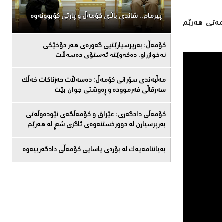
پیرمام.. شاندی باڵای كۆمه‌ڵ و پارتی كۆبوونه‌وه‌
مەتی هەرێم
كۆمەڵ: بەرپرسیارێتیی گەورەی هەر دۆخێکی
نەخوازراو، دەكەوێتە ئەستۆی دەسەڵات
مەڵبەندى سۆرانى کۆمەڵ: دەسەڵات حەزناکات خەڵک
سەرقاڵى فەرموودە و ڕەوشتى جوان بێت
کۆمەڵى دادگەرى: عێراق و كۆمەڵگەی نێودەوڵەتی
بەرپرسیارن لە دوورخستنەوەى ئاگری شەڕ لە هەرێم
بەیاننامەیەک لە بۆردی یاسایی کۆمەڵی دادگەرییەوە