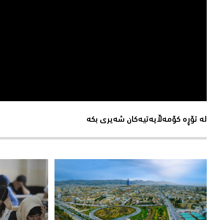
لە تۆڕە کۆمەڵایەتیەکان شەیری بکە