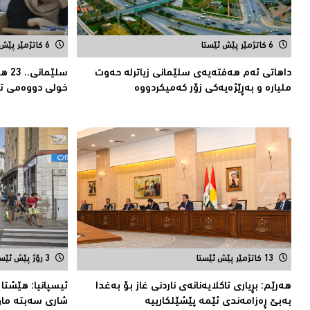
6 کاتژمێر پێش ئێستا
6 کاتژمێر پێش ئێستا
داهاتی ئەم هه‌فته‌یەی سلێمانی زیاترلە حەوت
ملیارە و بەڕێژەیەکى زۆر کەمیکردووە
خولى دووەمى تا
13 کاتژمێر پێش ئێستا
3 رۆژ پێش ئێستا
هەرێم: بڕیاری تاكلایەنانەى ناردنی غاز بۆ بەغدا
ئیسپانیا: هێشتا ه
بەبێ ڕەزامەندی ئێمە پێشێلکارییە
شاری سه‌بته‌ ماون