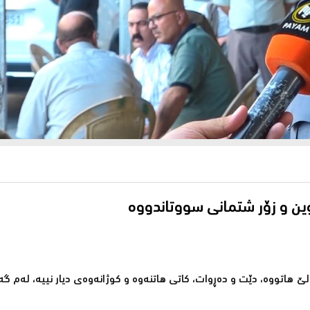
ووین و زۆر شتمانى سووتاندووە
 لێ هاتووە، دێت و دەڕوات، كاتی هاتنەوە و كوژانەوەی دیار نییە، لەم گە