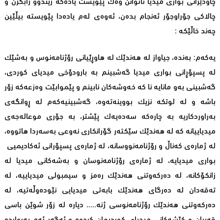
چاودێرانی بواری میدیا ناتوانن وەک پێویست یاده‌كه‌ زیندوو رابگرن و
چالاکی جۆراوجۆر ئه‌نجام بده‌ن، ئەوەی له‌م یادەدا پێویستە بیڵێین
چەند خاڵێکە :
یەکەم: بەندە، جیاواز لە هەندێک لە هاوڕێیانی رۆژنامەنوس و بەشێک
لە پسپۆڕانی بواری میدیا گەشبینم بە بارودۆخی میدیای کوردی،
گەشبینی بەو مانایە نا کە خەوشەکان نابینم و پێموابێت وەزعەکە زۆر
باشە و له‌ لوتكه‌ نزیك بووینه‌ته‌وه‌، گەشبینیەکەم لە ڕوانگەی
بەراوردکاریە بە چاره‌كه‌ سه‌ده‌یه‌ك پێشتر، به‌ جۆری موعالەجەی
میدیاییانە كه‌ له‌ هه‌ندێك سێكته‌ر گۆرانكاری نه‌وعی به‌سه‌ردا هاتووه‌،
لە ژمارەی کەناڵ و رۆژنامەنووسانه‌، لە ژمارەی پسپۆرانی ئەکادیمیی
بواری میدیایه‌، لە ژماره‌ی رۆژنامه‌نوسان و بەشەکانی میدیا لە
زانکۆکانه‌، لە دەرکەوتنی هەندێک رەمز و سیمبولی میدیاییه‌، لە
تەقەدان لە دەرگای هەندێک بابەتی میدیایی نێودەوڵەتیه‌، لە
دەرکەوتنی هەندێک رۆژنامەنوسی ژنه‌..... دیارە لە زۆر شوێن باسی