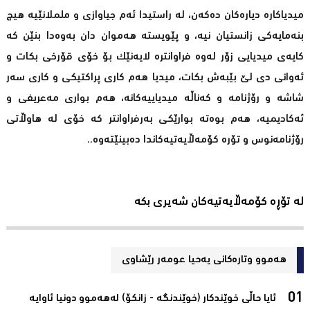
میدیاکارە دیارەکان دەکەن، لە راستیدا ئەم جیاوازی و ململانێیە هیچ
بنەمایەکی زانستیان نیە، و پێویسته‌ هه‌موان دان به‌وه‌دا بنێن كه‌
كایه‌ی میدیایی زۆر لەوە فراوانترە لایەنێک بۆ خۆی قۆرخی بکات و
ئه‌وانی دی لێ بێبه‌ش بكات، میدیا هەم کاری پراکتیکی و کاری سەر
شاشە و رۆژنامە و کەناڵە میدیاییەکانە، هەم بواری مەعریفی و
ئەکادیمیە، هەم بوەتە بوارێکی بەرفراوانتر کە خۆی لە هاوڵاتی
رۆژنامه‌نوس و تۆره‌ كۆمه‌ڵایه‌تیه‌كاندا دەبینێتەوە..
لە تۆڕە کۆمەڵایەتیەکان شەیری بکە
هەموو وتارەکانی یه‌حیا عومه‌ر رێشاوی
ئایا حاڵی خوێندكار (خوێندنگه‌ - زانكۆ) له‌هه‌موو دونیا ئاوایه‌‌‌