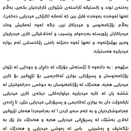
رەخنەی توند و زانستیانه‌ ئاراستەی شێوازی کاركردنیان بکەین، بەڵام
تەنها ئەوەندە به‌وه‌نده‌ قایل بین كه‌ ئەمانە (کارێکی میدیایی دەکەن)،
بەڵام رۆژنامەنوس و میدیاکار نین، جگە لەوە ئەمانیش وەک
میدیاکاران پێویستە بەردەوام پرنسیب و ئەخلاقیاتی کاری میدیاییان
وەبیر بهێنرێتەوه‌، و ته‌نها ئه‌وه‌ ده‌بێته‌ زامنی رێكخستنی ئه‌م بواره‌
میدیاییه‌ هه‌ستیاره‌.
سێهەم : بە داخەوە تا ئێستەش جۆرێک لە دابڕان و جودایی لە نێوان
رۆژنامەنوسان و پسپۆرانی بواری ئەکادیمیی بۆ تێڕوانین بۆ کاری
میدیایی هەیە، هەندێک لە رۆژنامەنوسان بە حوکمی دەرکەوتنیان لە
شاشە یان لە کایە میدیاییە جیاوازەکانی دیکەی كاری میدیایی
نایانەوێت دان بە بواری ئەکادیمی و پسپۆرانی میدیایی بنێن، تا ڕادەی
فه‌راموشكردنیان و بە کەم سەیر کردن ! لە بەرامبەردا هەمان تێروانین
لەلای بەشێک لە پسپۆڕانی میدیایی هەیە و هەندێك جار زۆر بە
نێگەتیڤ و رەشبینی باس لە رەوشی میدیایی و هەندێک لە