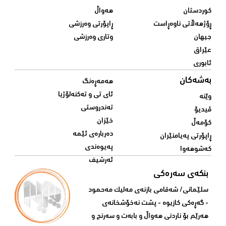
کوردستان
هەواڵ
ڕۆژهەڵاتی ناوەڕاست
ڕاپۆرتی وەرزشی
جیهان
وتاری وەرزشی
عێراق
ئابوری
بەشەکان
هەمەڕەنگ
ئای تی و تەکنەلۆژیا
وێنە
تەندروستی
ڤیدیۆ
خێزان
کۆمەڵ
دەربارەی ئێمە
ڕاپۆرتی پەیامنێران
پەیوەندی
کەشوهەوا
ئەرشیف
بنکەی سەرەکی
سلێمانی/ شه‌قامی بازنه‌ی مه‌لیک مه‌حمود
- گه‌ڕه‌کی کازیوه‌ - پشت نه‌خۆشخانه‌ی‌
هه‌رێم بۆ ناردنی‌ هه‌واڵ و بابه‌ت و سه‌رنج و