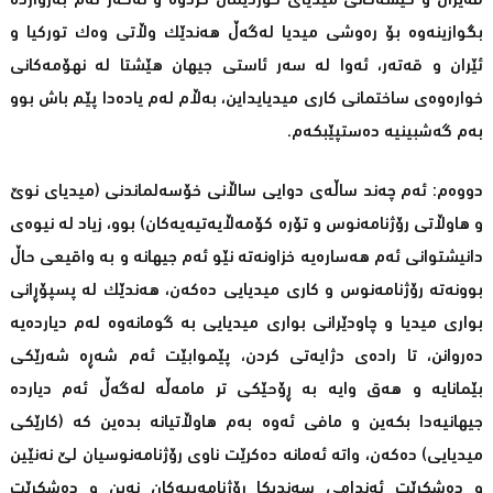
قەیران و کێشەکانی میدیای کوردیمان کردوە و ئه‌گه‌ر ئه‌م به‌روارده‌
بگوازینه‌وه‌ بۆ ره‌وشی میدیا له‌گه‌ڵ هه‌ندێك وڵاتی وه‌ك توركیا و
ئێران و قه‌ته‌ر، ئه‌وا له‌ سه‌ر ئاستی جیهان هێشتا له‌ نهۆمه‌كانی
خواره‌وه‌ی ساختمانی كاری میدیایداین، به‌ڵام لەم یادەدا پێم باش بوو
به‌م گەشبینیە دەستپێبكه‌م.
دووەم: ئەم چەند ساڵەی دوایی ساڵانی خۆسەلماندنی (میدیای نوێ
و هاوڵاتی رۆژنامەنوس و تۆرە کۆمەڵایەتیەیەکان) بوو، زیاد لە نیوەی
دانیشتوانی ئەم هەسارەیە خزاونەتە نێو ئەم جیهانە و بە واقیعی حاڵ
بوونەتە رۆژنامەنوس و کاری میدیایی دەکەن، هەندێک لە پسپۆڕانی
بواری میدیا و چاودێرانی بواری میدیایی بە گومانەوە لەم دیاردەیە
دەروانن، تا رادەی دژایەتی کردن، پێموابێت ئەم شەڕە شەرێکی
بێمانایە و هەق وایە بە ڕۆحێکی تر مامەڵە لەگەڵ ئەم دیاردە
جیهانیه‌دا بکەین و مافی ئەوە بەم هاوڵاتیانە بدەین کە (کارێکی
میدیایی) دەکەن، واتە ئەمانه‌ دەکرێت ناوی رۆژنامەنوسیان لێ نەنێین
و دەشکرێت ئەندامی سەندیکا رۆژنامەییەکان نەبن و دەشکرێت