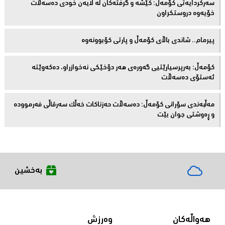
سەركردایەتی كۆمەڵ: كێشە و گرفتەكان لە لایەن خودی دەسەڵات
خۆیەوە دروستكراون
پیرمام.. شاندی باڵای كۆمه‌ڵ و پارتی كۆبوونه‌وه‌
كۆمەڵ: بەرپرسیارێتیی گەورەی هەر دۆخێکی نەخوازراو، دەكەوێتە
ئەستۆی دەسەڵات
مەڵبەندى سۆرانى کۆمەڵ: دەسەڵات حەزناکات خەڵک سەرقاڵى فەرموودە
و ڕەوشتى جوان بێت
بەخشین
هەواڵەکان
وەرزش