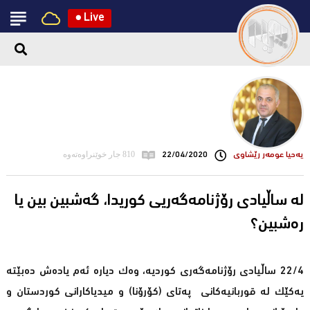
●
Live
یه‌حیا عومه‌ر رێشاوی
22/04/2020
810 جار خوێنراوەتەوە
له‌ ساڵیادی رۆژنامه‌گه‌ریی كوریدا، گه‌شبین بین یا
ره‌شبین؟
22/4 ساڵیادی رۆژنامەگەری کوردیە، وەک دیارە ئەم یادەش دەبێتە
یەکێک لە قوربانیەکانی په‌تای (کۆرۆنا) و میدیاکارانی کوردستان و