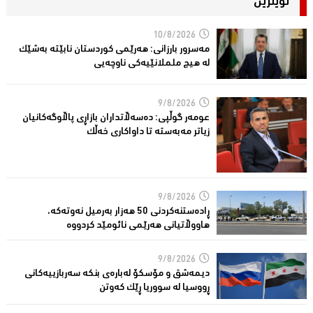
نوێترین
10/8/2026
مەسرور بارزانی: هەرێمی کوردستان نابێتە بەشێک
لە هیچ ململانێیەکی ناوچەیی
9/8/2026
عومه‌ر گوڵپی: ده‌سه‌ڵاتداران بازاڕی پاڵاوگه‌كانیان
زیاتر مه‌به‌سته‌ تا داواكاری خه‌ڵك
9/8/2026
ڕادەستنەکردنى 50 هەزار بەرمیل نەوتەکە،
هاووڵاتیانی هەرێمی نائومێد كردووە
9/8/2026
دیمەشق و مۆسكۆ لەبارەی بنكە سەربازییەكانی
ڕووسیا لە سووریا ڕێك كەوتن