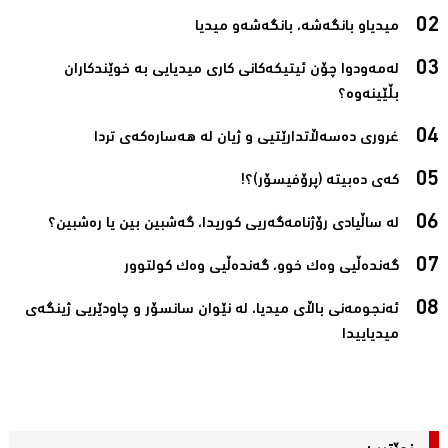
میدیاو بانگه‌شه‌، بانگه‌شه‌و میدیا‌
له‌مه‌ودوا چۆن ئیتیكه‌كانی كاری میدیایی به‌ خوێندكاران
بڵێینه‌وه‌؟‌
غروری ده‌سه‌ڵاتدارێتیی و ژیان له‌ هه‌ساره‌كه‌ی تردا ‌
كه‌ی ده‌بیته‌ (پرۆفیسۆر)؟!‌
له‌ ساڵیادی رۆژنامه‌گه‌ریی كوریدا، گه‌شبین بین یا ره‌شبین؟‌
گەندەڵیی وەك خوو، گەندەڵیی وەك كولتوور‌
ئەنجومەنی باڵاى میدیا، لە نێوان سانسۆر و چاودێریى ژینگەی
میدیاییدا‌