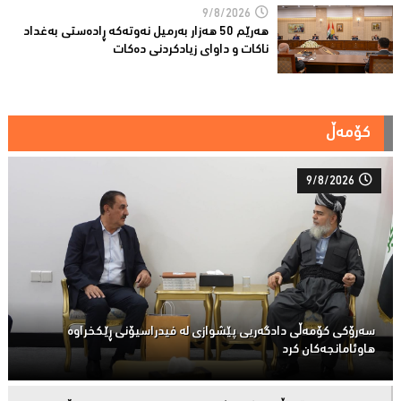
9/8/2026
هەرێم 50 هەزار بەرمیل نەوتەکە ڕادەستى بەغداد
ناکات و داوای زیادكردنی دەکات
کۆمەڵ
9/8/2026
سەرۆكی كۆمەڵى دادگەریی پێشوازی لە فیدراسیۆنی ڕێكخراوە
هاوئامانجەكان کرد