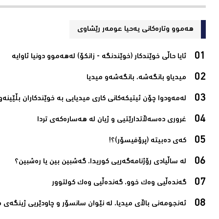
هەموو وتارەکانی یه‌حیا عومه‌ر رێشاوی
ئایا حاڵی خوێندكار (خوێندنگه‌ - زانكۆ) له‌هه‌موو دونیا ئاوایه‌‌‌
میدیاو بانگه‌شه‌، بانگه‌شه‌و میدیا‌
له‌مه‌ودوا چۆن ئیتیكه‌كانی كاری میدیایی به‌ خوێندكاران بڵێینه‌وه
غروری ده‌سه‌ڵاتدارێتیی و ژیان له‌ هه‌ساره‌كه‌ی تردا ‌
كه‌ی ده‌بیته‌ (پرۆفیسۆر)؟!‌
له‌ ساڵیادی رۆژنامه‌گه‌ریی كوریدا، گه‌شبین بین یا ره‌شبین؟‌
گەندەڵیی وەك خوو، گەندەڵیی وەك كولتوور‌
ئەنجومەنی باڵاى میدیا، لە نێوان سانسۆر و چاودێریى ژینگەی می