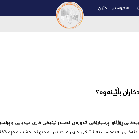
یا
تەندروستی
خێزان
اران بڵێینه‌وه‌؟
یه‌كانی ڕۆژئاوا پرسیارێكی گه‌وره‌ی له‌سه‌ر ئیتیكی كاری میدیایی و پرنسیبه
بابه‌ته‌كانی په‌یوه‌ست به‌ ئیتیكی كاری میدیایی له‌ جیهاندا مشت و مڕو گ