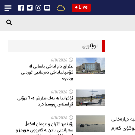
●
Live
نوێترین
6/8/2026
عێراق داوایەکی یاسایی لە
کۆمپانیایه‌كی دەرمانیى ئوردنی
بردەوە
6/8/2026
ئۆکرانیا بە یەک هێرش ٦٠٥ درۆنی
ئاڕاستەى ڕووسیا کرد
6/8/2026
‌ دیاره‌كانی
رۆیتەرز: ئێران و عومان لەگەڵ
فتوگۆی گه‌رم
سەپاندنی باجن لە گەرووی هورمز و