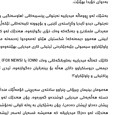
به‌دوای خۆیدا بهێنێت.
به‌شێك له‌و ڕووماڵه میدیاییه‌‌ نه‌یتوانی پرنسیبه‌كانی (هاوسه‌نگیی و
نه‌یتوانی دیدو ئایدیا وئاڕاسته‌ی ئاینیی و بۆچوونه‌ تایبه‌ته‌كانی تێكه‌ڵ 
مه‌یدانی ململانێ و جه‌نگه‌كه‌ وه‌ك خۆی بگوازنه‌وه‌، هه‌ندێك له‌و كه‌ناڵه
(بیننی هه‌موو دیمه‌نه‌كه)‌ شكستیان هێناو له‌مه‌ودوا زه‌حمه‌ته‌ مام
چاولێكراوو سیمبولی جێبه‌جێكردنی ئیتیكی كاری میدیایی بهێننه‌وه‌و به‌ 
دیمه‌نی دروستكراوو داتای هه‌ڵه‌ بۆ بینه‌رانیان ده‌گوازنه‌وه‌، ئیدی 
پراكتیكی و چاولێكراو؟!
هه‌مومان بینیمان چیرۆكی چنراوو ساخته‌ی سه‌ربڕینی كۆمه‌ڵێك منداڵ له‌
خسته‌ هه‌ڵه‌یه‌كی میدیایی كوشنده‌و گه‌وره‌وه‌، چۆن هه‌ندێك له‌و ده
پیشان ده‌داو (پیشان ده‌ده‌ن)، چۆن به‌شێكیان به‌ په‌له‌ تاوانی نه‌خۆش
هه‌ندێك له‌و ده‌زگا میدیاییانه‌ كه‌ هه‌میشه‌ قسه‌یان له‌سه‌ر (پیشه‌