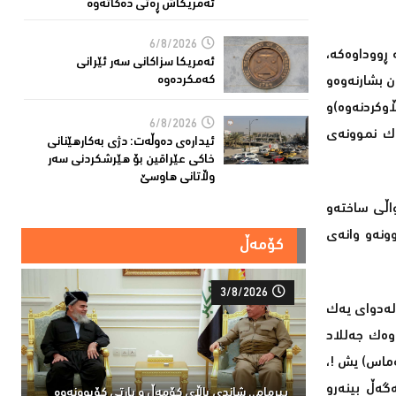
ئەمریکاش ڕەتی دەکاتەوە
6/8/2026
ڕووداوه‌كه‌،
ئه‌مریكا سزاكانی سه‌ر ئێرانی
ن بشارنه‌وه‌و
كه‌مكرده‌وه‌
اوكردنه‌وه‌)و
6/8/2026
ه‌ك نموونه‌ی
ئیدارەى دەوڵەت: دژى بەکارهێنانى
خاکی عێراقین بۆ هێرشکردنى سەر
وڵاتانی هاوسێ
ه‌له‌ی (سبقی صحفی)و هه‌واڵی ساخته‌و
ونه‌و وانه‌ی
کۆمەڵ
3/8/2026
له‌دوای یه‌ك
وه‌ك جه‌للاد
ه‌ماس) یش !،
گه‌ڵ بینه‌رو
پیرمام.. شاندی باڵای كۆمه‌ڵ و پارتی كۆبوونه‌وه‌