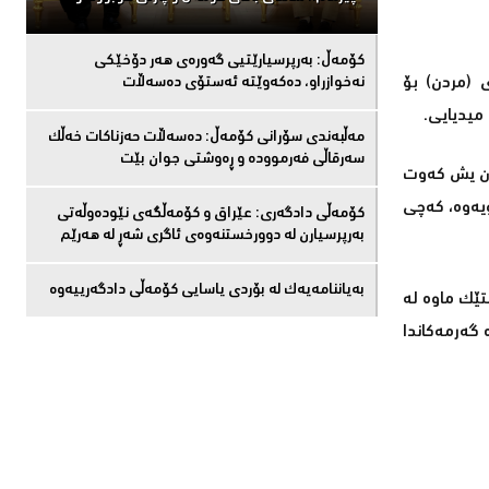
كۆمەڵ: بەرپرسیارێتیی گەورەی هەر دۆخێکی
‌ی (مردن) بۆ
نەخوازراو، دەكەوێتە ئەستۆی دەسەڵات
ی میدیایی.
مەڵبەندى سۆرانى کۆمەڵ: دەسەڵات حەزناکات خەڵک
سەرقاڵى فەرموودە و ڕەوشتى جوان بێت
تان یش كه‌وت
ویه‌وه‌، كه‌چی
کۆمەڵى دادگەرى: عێراق و كۆمەڵگەی نێودەوڵەتی
بەرپرسیارن لە دوورخستنەوەى ئاگری شەڕ لە هەرێم
بەیاننامەیەک لە بۆردی یاسایی کۆمەڵی دادگەرییەوە
ێك ماوه‌ له‌
 گه‌رمه‌كاندا