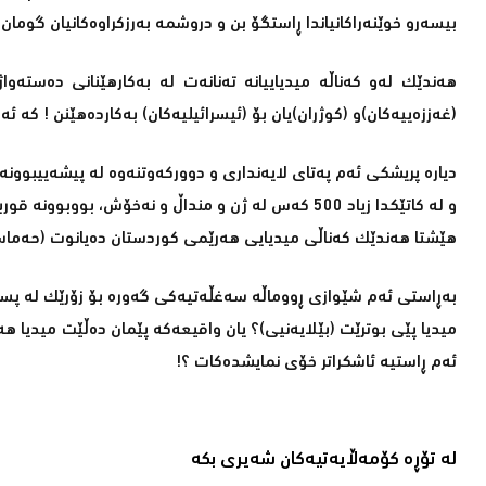
بیسه‌رو خوێنه‌راكانیاندا ڕاستگۆ بن و دروشمه‌ به‌رزكراوه‌كانیان گومان
هه‌ندێك له‌و كه‌ناڵه‌ میدیاییانه‌ ته‌نانه‌ت له‌ به‌كارهێنانی ده‌سته‌
(غه‌ززه‌ییه‌كان)و (كوژران)یان بۆ (ئیسرائیلیه‌كان) به‌كارده‌هێنن ! كه‌ ئه
دیاره‌ پریشكی ئه‌م په‌تای لایه‌نداری و دووركه‌وتنه‌وه‌ له‌ پیشه‌ییبو
و له‌ كاتێكدا زیاد 500 كه‌س له‌ ژن و منداڵ و نه‌خۆش، 
هێشتا هه‌ندێك كه‌ناڵی میدیایی هه‌رێمی كوردستان ده‌یانوت (حه‌ماس وا 
به‌ڕاستی ئه‌م شێوازی ڕووماڵه‌ سه‌غڵه‌تیه‌كی گه‌وره‌ بۆ زۆرێك له‌ پ
میدیا پێی بوترێت (بێلایه‌نیی)؟ یان واقیعه‌كه‌ پێمان ده‌ڵێت میدیا هه‌میش
ئه‌م ڕاستیه‌ ئاشكراتر خۆی نمایشده‌كات ؟!
لە تۆڕە کۆمەڵایەتیەکان شەیری بکە