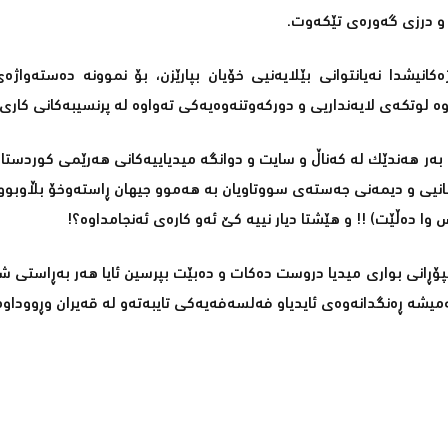
 و درزی گه‌وره‌ی تێكه‌وت.
واژه‌كانیشدا نه‌یانتوانی بێلایه‌نیی خۆیان بپارێزن، بۆ نموونه‌ ده‌سته‌واژه
‌وه‌ لوتكه‌ی لایه‌نداریی و دوركه‌وتنه‌وه‌یه‌كی ته‌واوه‌ له‌ پرنسیبه‌كانی كار
ونه‌ به‌ر هه‌ندێك له‌ كه‌ناڵ و سایت و دوانگه‌ میدیاییه‌كانی هه‌رێمی كوردس
بووبوونه‌ قوربانیی و دیمه‌نی جه‌سته‌ی سووتاویان به‌ هه‌موو جیهان ڕاسته‌وخۆ بڵاوبو
ده‌ڵێت) !! و هێشتا دیار نییه‌ كێ ئه‌و كاره‌ی ئه‌نجامداوه‌؟!
سپۆڕانی بواری میدیا دروست ده‌كات و ده‌بێت بپرسین ئایا هه‌ر به‌ڕاستی شت
ه‌ ڕه‌نگدانه‌وه‌ی ئایدیاو فه‌لسه‌فه‌یه‌كی تایبه‌ته‌و له‌ قه‌یران وڕووداوه‌