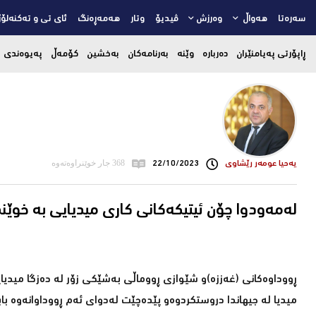
سەرەتا
هەواڵ
وەرزش
ڤیدیۆ
وتار
هەمەڕەنگ
ئای تی و تەکنەلۆژ
ڕاپۆرتی پەیامنێران
دەربارە
وێنە
بەرنامەکان
بەخشین
کۆمەڵ
پەیوەندی
یه‌حیا عومه‌ر رێشاوی
22/10/2023
368 جار خوێنراوەتەوە
له‌مه‌ودوا چۆن ئیتیكه‌كانی كاری میدیایی به‌ خوێندك
ڕووداوه‌كانی (غه‌ززه‌)و شێوازی ڕووماڵی به‌شێكی زۆر له‌ ده‌زگا میدیای
میدیا له‌ جیهاندا دروستكردوه‌و پێده‌چێت له‌دوای ئه‌م ڕووداوانه‌وه‌ 