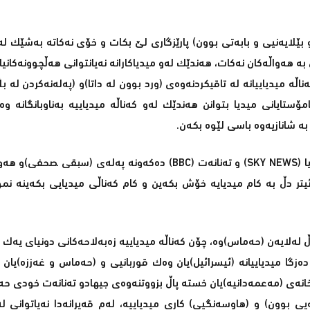
 بێلایه‌نیی و بابه‌تی بوون) پارێزگاری لێ بكات و خۆی نه‌كاته‌ به‌شێك له 
به‌ هه‌واڵه‌كان نه‌كات، هه‌ندێك له‌و میدیاكارانه‌ نه‌یانتوانی هه‌ڵچوونه‌كانیا
‌ میدیاییانه‌‌ له‌ تاقیكردنه‌وه‌ی (ورد بوون له‌ داتا)و (په‌له‌نه‌كردن له‌ بڵ
ۆستایانی میدیا بتوانن هه‌ندێك له‌و كه‌ناڵه‌ میدیاییه‌ به‌ناوبانگانه‌ و
شانازیه‌وه‌ باسی لێوه‌ بكه‌ن‌.
كاتێك كه‌ناڵه‌ میدیاییه‌ به‌ناوبانگه‌كانی وه‌ك (CNN) یا (FOX NEWS) یا (SKY NEWS) و ته‌نانه‌ت (BBC) ده‌كه‌ونه‌ پ
ئیتر دڵ به‌ كام میدیایه‌ خۆش بكه‌ین و كام كه‌ناڵی میدیایی بكه‌ینه‌ نمو
لایه‌ن (حه‌ماس)وه‌، چۆن كه‌ناڵه‌ میدیاییه‌ زه‌به‌لاحه‌كانی دونیای یه‌ك 
‌زگا میدیاییانه‌ (ئیسرائیل)یان وه‌ك قوربانیی و (حه‌ماس و غه‌ززه‌)یان 
خانه‌ی (مه‌عمه‌دانیه‌)یان خسته‌ پاڵ بزووتنه‌وه‌ی جیهادو ته‌نانه‌ت خودی ح
یی بوون) و (هاوسه‌نگیی) كاری میدیاییه‌، له‌م قه‌یرانه‌دا نه‌یاتوانی له‌