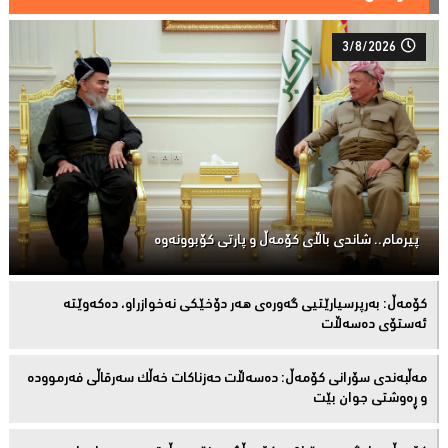
3/8/2026
پیرمام.. شاندی باڵای كۆمه‌ڵ و پارتی كۆبوونه‌وه‌
كۆمەڵ: بەرپرسیارێتیی گەورەی هەر دۆخێکی نەخوازراو، دەكەوێتە
ئەستۆی دەسەڵات
مەڵبەندى سۆرانى کۆمەڵ: دەسەڵات حەزناکات خەڵک سەرقاڵى فەرموودە
و ڕەوشتى جوان بێت