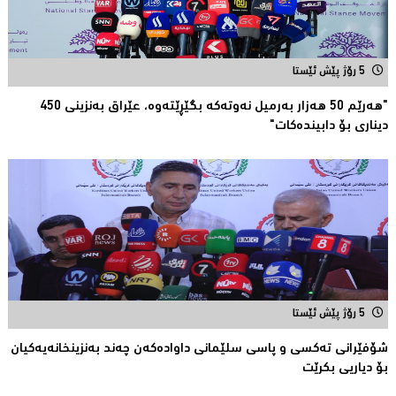
5 رۆژ پێش ئێستا
"هەرێم 50 هەزار بەرمیل نەوتەكە بگێڕێتەوە، عێراق بەنزینی 450
دیناری بۆ دابیندەكات"
5 رۆژ پێش ئێستا
شۆفێرانی تەكسی و پاسی سلێمانی داوادەكەن چەند بەنزینخانەیەكیان
بۆ دیاریی بکرێت