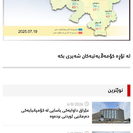
لە تۆڕە کۆمەڵایەتیەکان شەیری بکە
نوێترین
6/8/2026
عێراق داوایەکی یاسایی لە کۆمپانیایه‌كی
دەرمانیى ئوردنی بردەوە