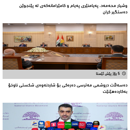
وشیار محه‌مه‌د، په‌یامنێری په‌یام و كامێرامانه‌كه‌ی له‌ پێنجوێن
ده‌ستگیر كران
5 رۆژ پێش ئێستا
دەسەڵات دروشمی مەترسی دەرەكی بۆ شاردنەوەی شكستی ناوخۆ
بەكاردەهێنێت