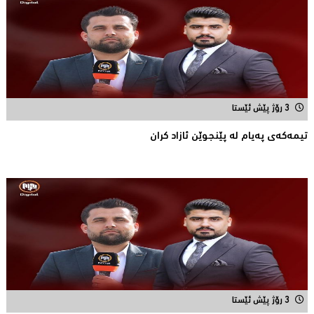
3 رۆژ پێش ئێستا
تیمه‌كه‌ی په‌یام له‌ پێنجوێن ئازاد كران
3 رۆژ پێش ئێستا