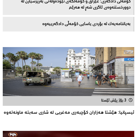
کۆمەڵى دادگەرى: عێراق و كۆمەڵگەی نێودەوڵەتی بەرپرسیارن لە
دوورخستنەوەى ئاگری شەڕ لە هەرێم
بەیاننامەیەک لە بۆردی یاسایی کۆمەڵی دادگەرییەوە
3 رۆژ پێش ئێستا
ئیسپانیا: هێشتا هه‌زاران كۆچبه‌ری مه‌غربی له‌ شاری سه‌بته‌ ماونه‌ته‌وه‌