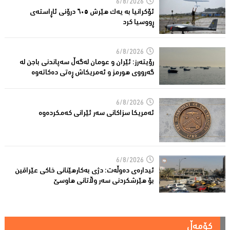
6/8/2026
ئۆکرانیا بە یەک هێرش ٦٠٥ درۆنی ئاڕاستەى
ڕووسیا کرد
6/8/2026
رۆیتەرز: ئێران و عومان لەگەڵ سەپاندنی باجن لە
گەرووی هورمز و ئەمریکاش ڕەتی دەکاتەوە
6/8/2026
ئه‌مریكا سزاكانی سه‌ر ئێرانی كه‌مكرده‌وه‌
6/8/2026
ئیدارەى دەوڵەت: دژى بەکارهێنانى خاکی عێراقین
بۆ هێرشکردنى سەر وڵاتانی هاوسێ
کۆمەڵ