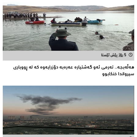
5 رۆژ پێش ئێستا
هەڵەبجە.. تەرمی ئەو گەشتیارە عەرەبە دۆزرایەوە كە لە ڕووباری
سیرواندا خنكابوو