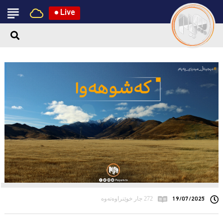
●
Live
19/07/2025
272 جار خوێنراوەتەوە