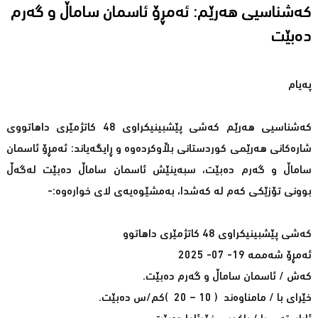
کەشناسیی هەرێم: ئەمڕۆ ئاسمان ساماڵ و گەرم
دەبێت
پەیام
کەشناسیی هەرێم کەشى پێشبینیکراوى 48 کاتژمێرى داهاتووى
شارەکانى هەرێمى کوردستانى بڵاوکردەوە و ڕایگەیاند: ئەمڕۆ ئاسمان
ساماڵ و گەرم دەبێت، سبەینێش ئاسمان ساماڵ دەبێت لەگەڵ
بوونى تۆزێکى کەم لە کەشدا، بەمشێوەیەى لاى خوارەوە:-
کەشى پێشبینیکراوى 48 کاتژمێرى داهاتوو
ئەمڕۆ شەممە 19- 07- 2025
کەش / ئاسمان ساماڵ و گەرم دەبێت.
خێراى با / مامناوەند ( 10 – 20 )کم/س دەبێت.