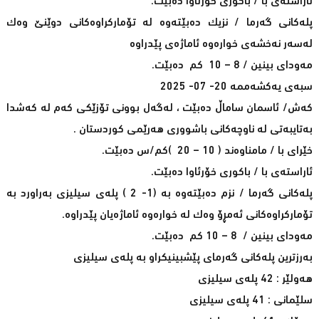
ئاراستەی با / باكوری خۆرئاوا دەبێت.
پلەکانی گەرما / نزیک دەبێتەوە لە تۆمارکراوەکانی دوێنێ وەک
لەسەر نەخشەى خوارەوە ئاماژەى پێدراوە
مەوداى بینین / 8 – 10 کم دەبێت.
سبەی یەکشەممە 20- 07- 2025
کەش/ ئاسمان ساماڵ دەبێت ، لەگەل بوونى تۆزێکى کەم لە کەشدا
بەتایبەتى لە ناوچەکانى باشوورى هەرێمى کوردستان .
خێراى با / مامناوەند ( 10 – 20 )کم/س دەبێت.
ئاراستەی با / باكوری خۆرئاوا دەبێت.
پلەکانی گەرما / نزم دەبێتەوە بە (1- 2 ) پلەى سیلیزى بەراورد بە
تۆمارکراوەکانی ئەمڕۆ وەک لە خوارەوە ئاماژەیان پێدراوە.
مەوداى بینین / 8 – 10 کم دەبێت.
بەرزترین پلەکانی گەرمای پێشبینیکراو بە پلەی سیلیزی
هەولێر : 42 پلەی سیلیزی
سلێمانی : 41 پلەی سیلیزی