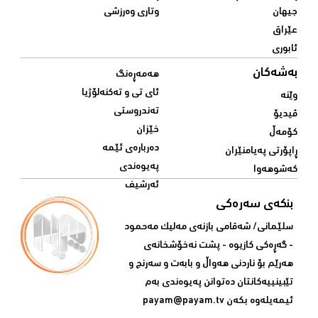
جیهان
وتاری وەرزشی
عێراق
ئابوری
بەشەکان
هەمەڕەنگ
ئای تی و تەکنەلۆژیا
وێنە
تەندروستی
ڤیدیۆ
خێزان
کۆمەڵ
دەربارەی ئێمە
ڕاپۆرتی پەیامنێران
پەیوەندی
کەشوهەوا
ئەرشیف
بنکەی سەرەکی
سلێمانی/ شه‌قامی بازنه‌ی مه‌لیک مه‌حمود
- گه‌ڕه‌کی کازیوه‌ - پشت نه‌خۆشخانه‌ی‌
هه‌رێم بۆ ناردنی‌ هه‌واڵ و بابه‌ت و سه‌رنج و
تێبینییه‌كانتان ده‌توانن په‌یوه‌ندی‌ به‌م
ئیمه‌یله‌وه‌ بكه‌ن
payam@payam.tv