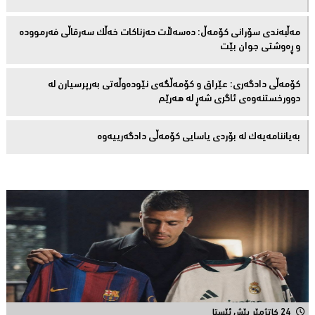
مەڵبەندى سۆرانى کۆمەڵ: دەسەڵات حەزناکات خەڵک سەرقاڵى فەرموودە
و ڕەوشتى جوان بێت
کۆمەڵى دادگەرى: عێراق و كۆمەڵگەی نێودەوڵەتی بەرپرسیارن لە
دوورخستنەوەى ئاگری شەڕ لە هەرێم
بەیاننامەیەک لە بۆردی یاسایی کۆمەڵی دادگەرییەوە
24 کاتژمێر پێش ئێستا