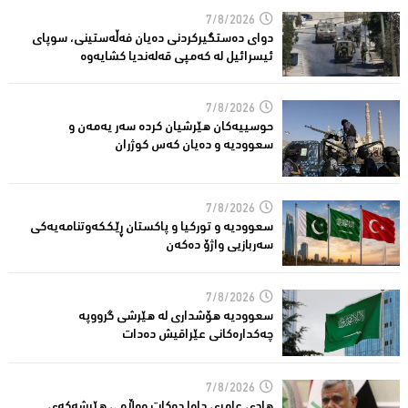
7/8/2026
دوای دەستگیركردنی دەیان فەڵەستینی، سوپای
ئیسرائیل لە كەمپی قەلەندیا كشایەوە
7/8/2026
حوسییەكان هێرشیان كردە سەر یەمەن و
سعوودیە و دەیان كەس كوژران
7/8/2026
سعوودیە و توركیا و پاكستان ڕێككەوتنامەیەكی
سەربازیی واژۆ دەكەن
7/8/2026
سعوودیە هۆشداری لە هێرشی گرووپە
چەكدارەكانی عێراقیش دەدات
7/8/2026
هادی عامری داوا دەكات وەڵامی هێرشەكەی