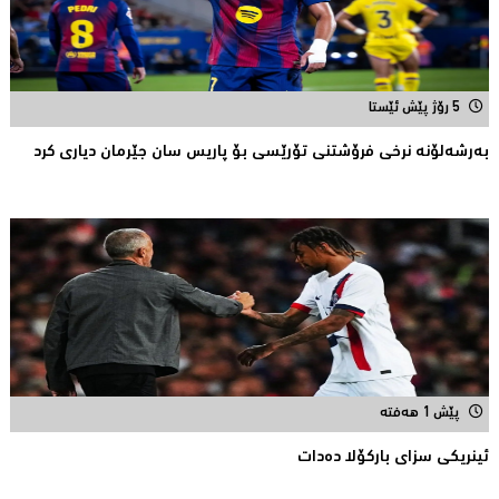
5 رۆژ پێش ئێستا
بەرشەلۆنە نرخی فرۆشتنی تۆرێسی بۆ پاریس سان جێرمان دیاری کرد
پێش 1 هەفتە
ئینریکی سزای بارکۆلا دەدات