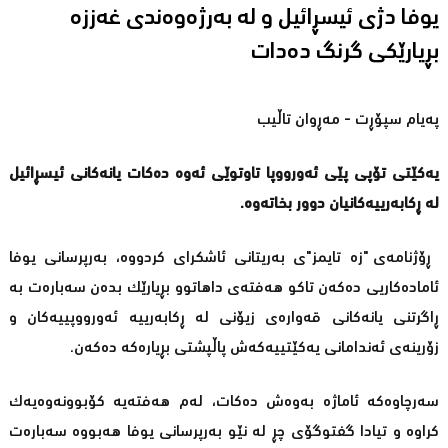
یوفا دژی ئیسڕائیل و لە بەرژەوەندی غەززە
بڕیارێکی گرنگ دەدات
پەیام سپۆڕت - مەڕوان تاڵیب
یەکێتی تۆپی پێی ئەورووپا تاوتوێی ئەوە دەکات یانەکانی ئیسڕائیل
لە ڕکابەرییەکانیان دوور بخاتەوە.
ڕۆژنامەی "زە تایمز"ی بەریتانی ئاشکرای کردووە، بەرپرسانی یوفا
ئامادەکاریی دەکەن تاکو هەفتەی داهاتوو بڕیارێک بدەن سەبارەت بە
ڕاگرتنی یانەکانی قەوارەی زیۆنی لە ڕکابەرییە ئەورووپییەکان و
زۆرینەی ئەندامانی یەکێتییەکەش پاڵپشتی بڕیارەکە دەکەن.
سەرچاوەکە ئاماژە بەوەش دەکات، لەم هەفتەیە کۆبوونەوەیەک
کراوە و تیادا گفتوگۆی چڕ لە نێو بەرپرسانی یوفا هەبووە سەبارەت