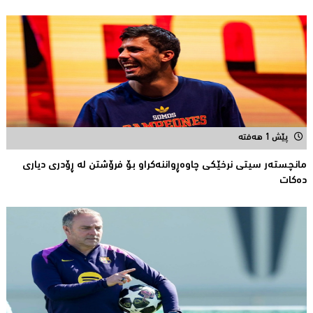
پێش 1 هەفتە
مانچستەر سیتی نرخێکی چاوەڕواننەکراو بۆ فرۆشتن لە ڕۆدری دیاری
دەکات