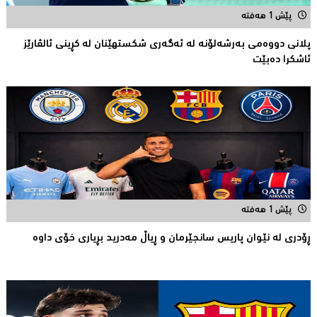
پێش 1 هەفتە
پلانی دووەمی بەرشەلۆنە لە ئەگەری شکستهێنان لە کڕینی ئالڤارێز
ئاشکرا دەبێت
پێش 1 هەفتە
ڕۆدری لە نێوان پاریس سانجێرمان و ڕیاڵ مەدرید بڕیاری خۆی داوە