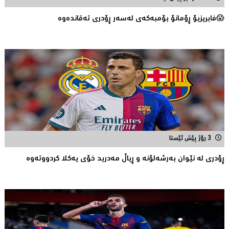
😱فابریزیۆ ڕۆمانۆ بۆمبەکەی لەسەر ڕۆدری تەقاندەوە
3 رۆژ پێش ئێستا
ڕۆدری لە نێوان بەرشەلۆنە و ڕیاڵ مەدرید خۆی یەکلا کردووتەوە