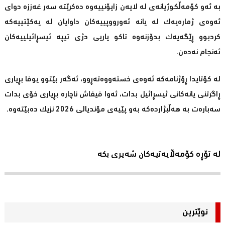
بە ئەو کۆمەڵکوژیانەی لە لایەن زایۆنییەوە دەکرێتە سەر غەززە دوای
ئەوەی ژمارەیەک لە یانە ئەورووپییەکان داوایان لە یەکێتییەکە
کردبوو ڕێگەیەک بدۆزنەوە تاکو یاریی دژی تیپە ئیسڕائیلییەکان
ئەنجام نەدەن.
لە کۆتایدا ڕۆژنامەکە ئەوەی خستەووەتەڕوو، ئەگەر بێتوو یوفا بڕیاری
ڕاگرتنی یانەکانی ئیسڕائیل بدات، ئەوا فیفاش ناچارە بڕیاری خۆی بدات
سەبارەت بە هەڵبژاردەکە بەو پێیەی مۆندیالی 2026 نزیک دەبێتەوە.
لە تۆڕە کۆمەڵایەتیەکان شەیری بکە
نوێترین