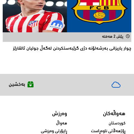
پێش 2 هەفتە
چوار یاریزانی بەرشەلۆنە دژی گرێبەستکردنن لەگەڵ جولیان ئالڤارێز
بەخشین
هەواڵەکان
وەرزش
کوردستان
هەواڵ
ڕۆژهەڵاتی ناوەڕاست
ڕاپۆرتی وەرزشی