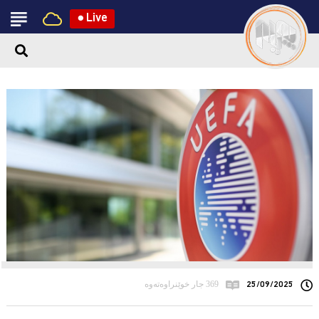
●
Live
25/09/2025
369 جار خوێنراوەتەوە