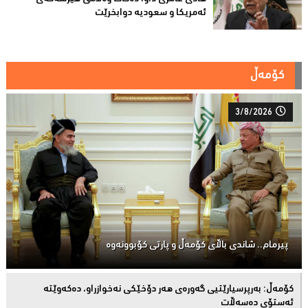
ئەمریكا و سعودیە دوابخرێت
کۆمەڵ
3/8/2026
پیرمام.. شاندی باڵای كۆمه‌ڵ و پارتی كۆبوونه‌وه‌
كۆمەڵ: بەرپرسیارێتیی گەورەی هەر دۆخێکی نەخوازراو، دەكەوێتە
ئەستۆی دەسەڵات