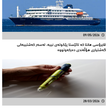
09/05/2026
ڤایرۆسی هانتا کە تائێستا پێكوتەی نییە، لەسەر كەشتییەكی
گەشتیارى هۆڵەندی دەرکەوتووە
28/03/2026