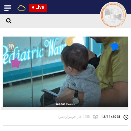
●
Live
12/11/2025
2488 جار خوێنراوەتەوە