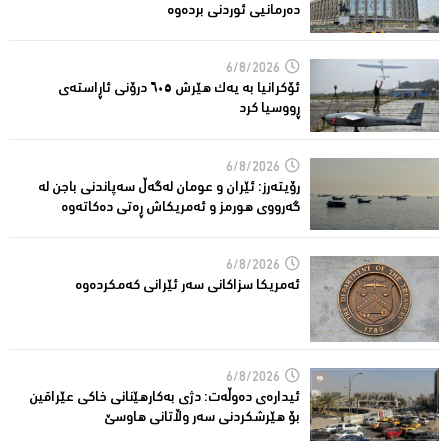
دەرمانیى ئوردنی بردەوە
6/8/2026
ئۆکرانیا بە یەک هێرش ٦٠٥ درۆنی ئاڕاستەى
ڕووسیا کرد
6/8/2026
رۆیتەرز: ئێران و عومان لەگەڵ سەپاندنی باجن لە
گەرووی هورمز و ئەمریکاش ڕەتی دەکاتەوە
6/8/2026
ئه‌مریكا سزاكانی سه‌ر ئێرانی كه‌مكرده‌وه‌
6/8/2026
ئیدارەى دەوڵەت: دژى بەکارهێنانى خاکی عێراقین
بۆ هێرشکردنى سەر وڵاتانی هاوسێ