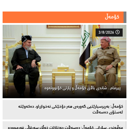
کۆمەڵ
3/8/2026
پیرمام.. شاندی باڵای كۆمه‌ڵ و پارتی كۆبوونه‌وه‌
كۆمەڵ: بەرپرسیارێتیی گەورەی هەر دۆخێکی نەخوازراو، دەكەوێتە
ئەستۆی دەسەڵات
مەڵبەندى سۆرانى کۆمەڵ: دەسەڵات حەزناکات خەڵک سەرقاڵى فەرموودە