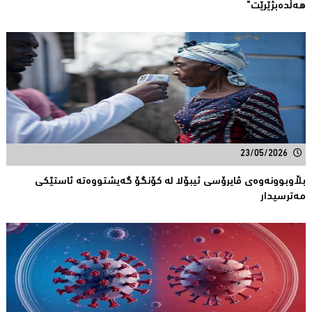
هەڵدەبژێرێت"
23/05/2026
بڵاوبوونەوەى ڤایرۆسی ئیبۆلا لە كۆنگۆ گەیشتووەتە ئاستێكی
مەترسیدار