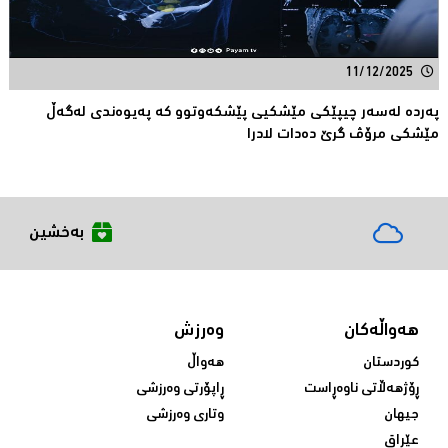
11/12/2025
پەردە لەسەر چیپێكی مێشكیی پێشكەوتوو كە پەیوەندی لەگەڵ
مێشكی مرۆڤ گرێ دەدات لادرا
بەخشین
هەواڵەکان
وەرزش
کوردستان
هەواڵ
ڕۆژهەڵاتی ناوەڕاست
ڕاپۆرتی وەرزشی
جیهان
وتاری وەرزشی
عێراق