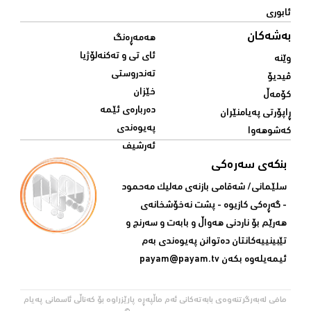
ئابوری
بەشەکان
هەمەڕەنگ
ئای تی و تەکنەلۆژیا
وێنە
تەندروستی
ڤیدیۆ
خێزان
کۆمەڵ
دەربارەی ئێمە
ڕاپۆرتی پەیامنێران
پەیوەندی
کەشوهەوا
ئەرشیف
بنکەی سەرەکی
سلێمانی/ شه‌قامی بازنه‌ی مه‌لیک مه‌حمود
- گه‌ڕه‌کی کازیوه‌ - پشت نه‌خۆشخانه‌ی‌
هه‌رێم بۆ ناردنی‌ هه‌واڵ و بابه‌ت و سه‌رنج و
تێبینییه‌كانتان ده‌توانن په‌یوه‌ندی‌ به‌م
ئیمه‌یله‌وه‌ بكه‌ن
payam@payam.tv
مافی لەبەرگرتنەوەی بابەتەکانی ئەم ماڵپەڕە پارێزراوە بۆ کەناڵی ئاسمانی پەیام