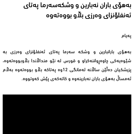
بەهۆی باران نەبارین و وشكەسەرما پەتای
ئەنفلۆنزای وەرزی بڵاو بووەتەوە
پەیام
بەهۆی بارانبارین و وشكە سەرما پەتای ئەنفلۆنزای وەرزی بە
شێوەیەكی چاوەڕواننەكراو و قورس لە نێو منداڵاندا بڵاوبووەتەوە،
پزیشكیان دەڵێن ساڵانە لەمانگی 12وە پەتاكە بڵاو بووەتەوە بەڵام
ئەمساڵ بەهۆی باران نەبارینەوە و كاتەكەی پێش كەوتووە.