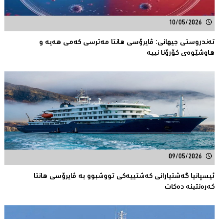
10/05/2026
تەندروستی جیهانی: ڤایرۆسی هانتا مەترسى کەمى هەیە و
هاوشێوەى كۆرۆنا نییە
09/05/2026
ئیسپانیا گەشتیارانی كەشتییەكی تووشبوو بە ڤایرۆسی هانتا
كەرەنتینە دەكات