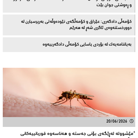
و ڕەوشتى جوان بێت
کۆمەڵى دادگەرى: عێراق و كۆمەڵگەی نێودەوڵەتی بەرپرسیارن لە
دوورخستنەوەى ئاگری شەڕ لە هەرێم
بەیاننامەیەک لە بۆردی یاسایی کۆمەڵی دادگەرییەوە
20/06/2026
"مێشوولە لەڕێگەی بۆنی جەستە و هەناسەوە قوربانییەكانی