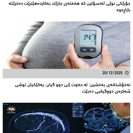
جۆرێكی نوێی ئەنسۆلین کە هەفتەى جارێک بەکاردەهێنرێت دەخرێتە
بازاڕەوە
20/12/2025
نه‌خۆشخانه‌ی به‌خشین: له‌ حه‌وت ژنی دوو گیان، یه‌كێكیان توشی
شه‌كره‌ی دووگیانیی ده‌بێت