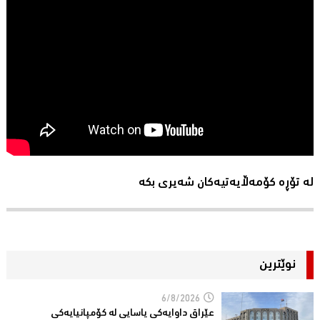
لە تۆڕە کۆمەڵایەتیەکان شەیری بکە
نوێترین
6/8/2026
عێراق داوایەکی یاسایی لە کۆمپانیایه‌كی