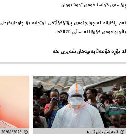
پرۆسەی گواستنەوەی تووشبووان.
ئەم ڕێكارانە لە چوارچێوەی پرۆتۆكۆڵێكی نوێدایە بۆ چاودێری
بڵاوبونەوەی كۆرۆنا لە ساڵی 2020دا.
لە تۆڕە کۆمەڵایەتیەکان شەیری بکە
3 کاتژمێر پێش ئێستا
20/06/2026