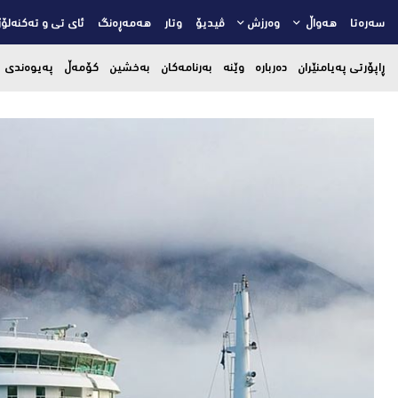
سەرەتا
هەواڵ
وەرزش
ڤیدیۆ
وتار
هەمەڕەنگ
ئای تی و تەکنەلۆژ
ڕاپۆرتی پەیامنێران
دەربارە
وێنە
بەرنامەکان
بەخشین
کۆمەڵ
پەیوەندی