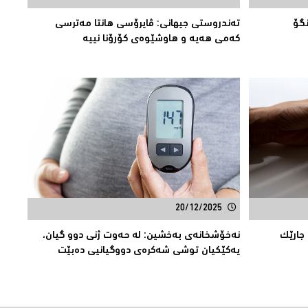
نگۆ
تەندروستی جیهانی: ڤایرۆسی هانتا مەترسى
کەمى هەیە و هاوشێوەى كۆرۆنا نییە
20/12/2025
جارێک
نه‌خۆشخانه‌ی به‌خشین: له‌ حه‌وت ژنی دوو گیان،
یه‌كێكیان توشی شه‌كره‌ی دووگیانیی ده‌بێت