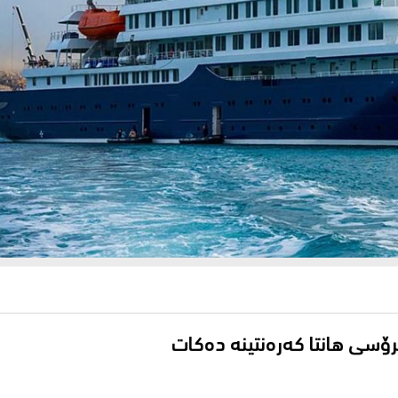
رۆسی هانتا كەرەنتینە دەكات