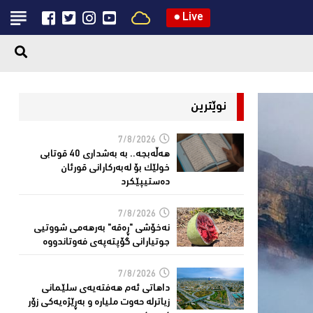
●
Live
نوێترین
7/8/2026
هەڵەبجە.. بە بەشداری 40 قوتابی
خولێک بۆ لەبەرکارانى قورئان
دەستیپێکرد
7/8/2026
نەخۆشی "ڕەقە" بەرهەمی شووتیی
جوتیارانی گۆپتەپەى فەوتاندووە
7/8/2026
داهاتی ئەم هه‌فته‌یەی سلێمانی
زیاترلە حەوت ملیارە و بەڕێژەیەکى زۆر