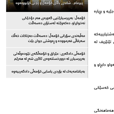
پیرمام.. شاندی باڵای كۆمه‌ڵ و پارتی كۆبوونه‌وه‌
یە و بڕیارە
كۆمەڵ: بەرپرسیارێتیی گەورەی هەر دۆخێکی
نەخوازراو، دەكەوێتە ئەستۆی دەسەڵات
140 گەشتیار و تیمی كەشتییە گەشتیارییەكە
مەڵبەندى سۆرانى کۆمەڵ: دەسەڵات حەزناکات خەڵک
سەرقاڵى فەرموودە و ڕەوشتى جوان بێت
تێنێریف لە
کۆمەڵى دادگەرى: عێراق و كۆمەڵگەی نێودەوڵەتی
بەرپرسیارن لە دوورخستنەوەى ئاگری شەڕ لە هەرێم
او دابڕاو و
بەیاننامەیەک لە بۆردی یاسایی کۆمەڵی دادگەرییەوە
ەرمی كەسێكی
ە هەماهەنگی