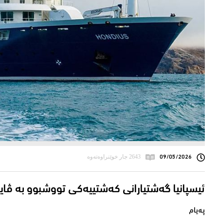
09/05/2026
2643 جار خوێنراوەتەوە
ئیسپانیا گەشتیارانی كەشتییەكی تووشبوو بە ڤای
پەیام