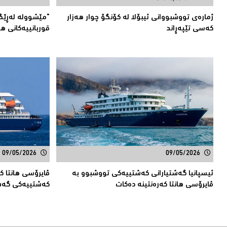
ژمارەی تووشبووانی ئیبۆلا لە كۆنگۆ چوار هەزار
"مێشوولە لەڕێگ
كەسى تێپەڕاند
قوربانییەكانی ه
09/05/2026
09/05/2026
ئیسپانیا گەشتیارانی كەشتییەكی تووشبوو بە
ڤایرۆسی هانتا ک
ڤایرۆسی هانتا كەرەنتینە دەكات
كەشتییەكی گەشت