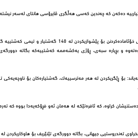
تیارییە دەكەن كە چەندین كەسی هەڵگری ڤایرۆسی هانتای لەسەر نیشتەجێ
بەپێی هەواڵی میدیا جیهانییەكان دەسەڵاتدارانی ئیسپانیا سەرقاڵی خۆئامادەكردنن بۆ پێشوازیكردن لە 
وەتەوە و بڕیارە سبەی، ڕۆژی یەكشەممە كەشتییەكە بگاتە دوورگەی 
گەیاند: بۆ ڕێگریكردن لە هەر مەترسییەك، گەشتیارەكان بۆ ناوچەیەكی تەو
دەستنیشان كراوە، كە ئافرەتێكە لە هەمان ئەو فڕۆكەیەدا بووە كە ت
راوی تەندروستیی جیهانی، بگاتە دوورگەی تێنێریف بۆ هاوكاریكردن ل