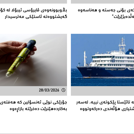
ەی بۆنی جەستە و هەناسەوە
بڵاوبوونەوەى ڤایرۆسی ئیبۆلا لە كۆ
ەڵدەبژێرێت"
گەیشتووەتە ئاستێكی مەترسیدار
28/03/2026
ە تائێستا پێكوتەی نییە، لەسەر
جۆرێكی نوێی ئەنسۆلین کە هەفتەى 
یارى هۆڵەندی دەرکەوتووە
بەکاردەهێنرێت دەخرێتە بازاڕەوە