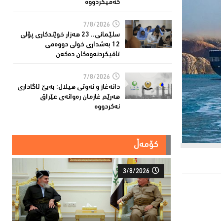
کەمیکردووە
7/8/2026
سلێمانی.. 23 هەزار خوێندکارى پۆلی
12 بەشدارى خولى دووەمى
تاقیکردنەوەکان دەکەن
7/8/2026
دانەغاز و نەوتی هیلال: بەبێ ئاگاداری
هەرێم غازمان رەوانەی عێراق
نەکردووە
کۆمەڵ
3/8/2026