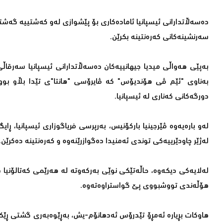
دەسەڵاتدارانی ئیسپانیا ئامادەكاری بۆ پێشوازی لەو كەشتییە گەش
سەرنشینەكانی كەرەنتینە بكرێن.
بەناوی "ئێم ڤی هۆندیۆس" كە ڤایرۆسی "هانتا"ی تێدا بڵاو بو
دورگەكانی كەناری لە ئیسپانیا.
لەو بارەیەوە ڤێرجینیا باركۆنیس، بەرپرسی فریاگوزاری ئیسپانیا، ڕای
لەژێر چاودێرییەكی توندی ئەمنیدا دەگوازرێنەوە و كەرەنتینە دەكرێن.
لەلایەكی دیكەوە، حاڵەتێكی نوێی بەركەوتە لە هەرێمی كەتالۆنیا 
هۆڵەندی تووشبووی پێ گواستراوەتەوە.
هاوكات بڕیارە ئەمڕۆ تێدرۆس ئەدهانۆم-یش، بەڕێوەبەری گشتی ڕێكخ