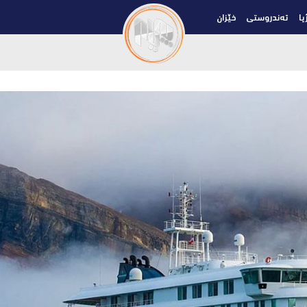
یا
تەندروستی
خێزان