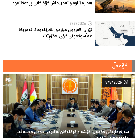
بەكارهێناوە و ئەمریكاش كۆگاكانی پڕ دەكاتەوە
8/8/2026
ئێران: گەرووی هۆرموز ناكرێتەوە تا ئەمریكا
هەڵسوكەوتی خۆی نەگۆڕێت
کۆمەڵ
8/8/2026
سەركردایەتی كۆمەڵ: كێشە و گرفتەكان لە لایەن خودی دەسەڵات