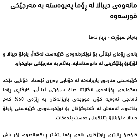
مانەوەی دیبالا لە ڕۆما پەیوەستە بە مەرجێکی
قورسەوە
پەیام سپۆڕت - بڕیار تەها
یانەی ڕۆمای ئیتاڵی بۆ نوێکردنەوەی گرێبەست لەگەڵ پاولۆ دیبالا و
لۆرێنزۆ پێلێگرینی لە دانوستاندایە، بەڵام بە مەرجێکی دیاریکراو.
گرێبەستی هەردوو یاریزانەکە لە کۆتایی وەرزی ئێستادا کۆتایی دێت،
بەگوێرەی ڕۆژنامەی لاگازێتا دیلۆ سپۆرتی ئیتاڵی، کارگێڕی ڕۆما
ئامانجی ئەوەیە کۆی مووچەی یاریزانەکان بە ڕێژەی 60% کەم
بکاتەوە، ئەمەش لە گفتوگۆکان بۆ نوێکردنەوەی گرێبەستی پاولۆ
دیبالا و لۆرێنزۆ پێلێگرینی دەست پێدەکات.
کلۆدیۆ ڕانیێری ڕاوێژکاری یانەی ڕۆما پێشتر ڕایگەیاندبوو، زۆر باش