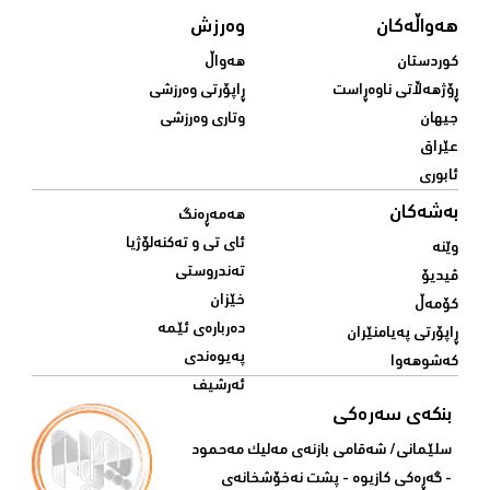
هەواڵەکان
وەرزش
کوردستان
هەواڵ
ڕۆژهەڵاتی ناوەڕاست
ڕاپۆرتی وەرزشی
جیهان
وتاری وەرزشی
عێراق
ئابوری
بەشەکان
هەمەڕەنگ
ئای تی و تەکنەلۆژیا
وێنە
تەندروستی
ڤیدیۆ
خێزان
کۆمەڵ
دەربارەی ئێمە
ڕاپۆرتی پەیامنێران
پەیوەندی
کەشوهەوا
ئەرشیف
بنکەی سەرەکی
سلێمانی/ شه‌قامی بازنه‌ی مه‌لیک مه‌حمود
- گه‌ڕه‌کی کازیوه‌ - پشت نه‌خۆشخانه‌ی‌