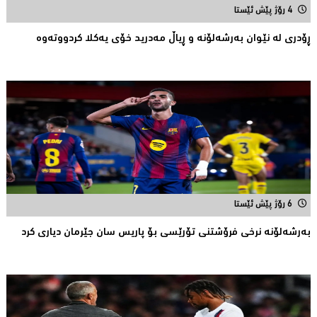
4 رۆژ پێش ئێستا
ڕۆدری لە نێوان بەرشەلۆنە و ڕیاڵ مەدرید خۆی یەکلا کردووتەوە
6 رۆژ پێش ئێستا
بەرشەلۆنە نرخی فرۆشتنی تۆرێسی بۆ پاریس سان جێرمان دیاری کرد