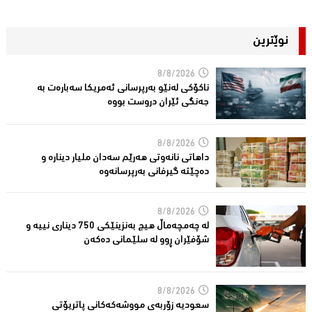
نوێترین
8/8/2026
ناكۆكی لەنێو بەرپرسانى ئەمریكا سەبارەت بە
جەنگی ئێران دروست بووە
8/8/2026
داهاتی نانەوتی هەرێم سەدان ملیار دینارە و
دەچێتە گیرفانی بەرپرسانەوە
8/8/2026
لە چەمچەماڵ هیچ بەنزینێکى 750 دیناری نییە و
شۆفێران ڕوو لە سلێمانى دەکەن
8/8/2026
سعودیە زۆربەی مووشەكەكانی پاتریۆتی