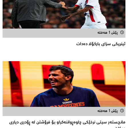
پێش 1 هەفتە
ئینریکی سزای بارکۆلا دەدات
پێش 1 هەفتە
مانچستەر سیتی نرخێکی چاوەڕواننەکراو بۆ فرۆشتن لە ڕۆدری دیاری