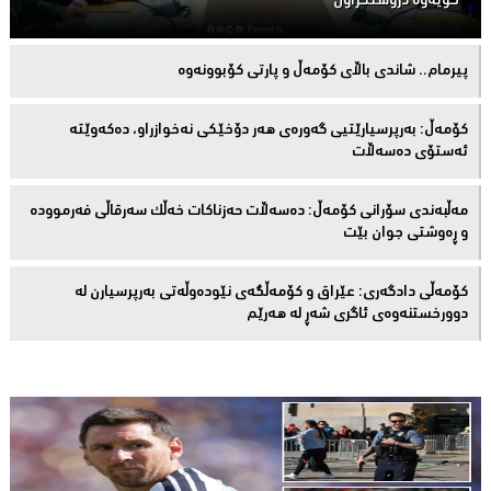
خۆیەوە دروستكراون
پیرمام.. شاندی باڵای كۆمه‌ڵ و پارتی كۆبوونه‌وه‌
كۆمەڵ: بەرپرسیارێتیی گەورەی هەر دۆخێکی نەخوازراو، دەكەوێتە
ئەستۆی دەسەڵات
مەڵبەندى سۆرانى کۆمەڵ: دەسەڵات حەزناکات خەڵک سەرقاڵى فەرموودە
و ڕەوشتى جوان بێت
کۆمەڵى دادگەرى: عێراق و كۆمەڵگەی نێودەوڵەتی بەرپرسیارن لە
دوورخستنەوەى ئاگری شەڕ لە هەرێم