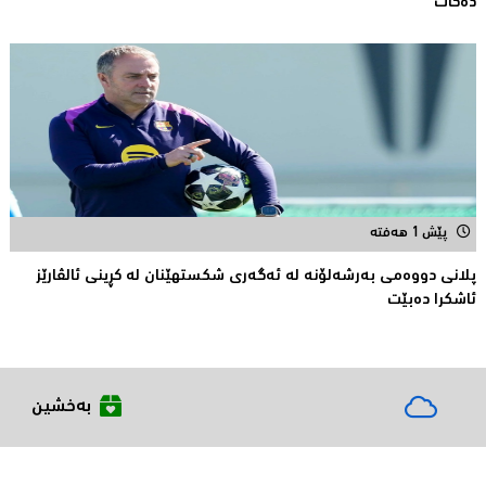
دەکات
پێش 1 هەفتە
پلانی دووەمی بەرشەلۆنە لە ئەگەری شکستهێنان لە کڕینی ئالڤارێز
ئاشکرا دەبێت
بەخشین