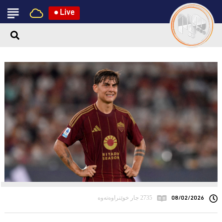
●
Live
08/02/2026
2735 جار خوێنراوەتەوە