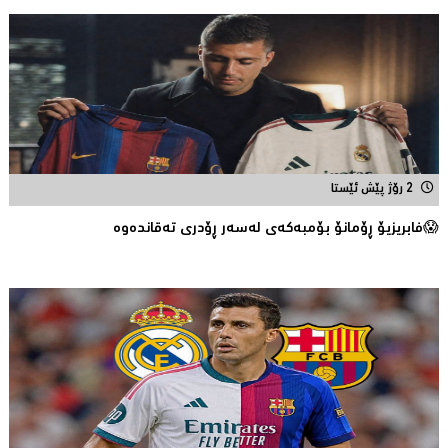
2 رۆژ پێش ئێستا
😱فابریزیۆ ڕۆمانۆ بۆمبەکەی لەسەر ڕۆدری تەقاندەوە