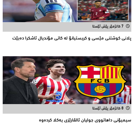
7 کاتژمێر پێش ئێستا
پلانی کوشتنی مێسی و کریستیانۆ لە کاتی مۆندیال ئاشکرا دەبێت
8 کاتژمێر پێش ئێستا
سیمیۆنی داهاتووی جولیان ئالڤارێزی یەکلا کردەوە