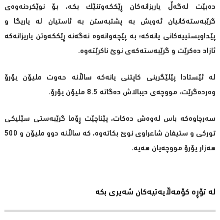
دەبێت لەگەڵ یاریزانەکان ڕێککەوتنێک بکە، بۆ نوێکردنەوەی
گرێبەستەکانیان ئەویش بە پشتبەستن بە ئاستیان لە یاریگا و
پێداویستییەکانی یانەکە؛ بە پێچەوانەوە نەگەنە ڕێککەوتن یاریزانەکە
ئازاد دەکرێت و گرێبەستەکەی نوێ ناکرێتەوە.
لە ئێستادا پێلێگرینی کاپتنی یانەکە ساڵانە حەوت ملیۆن یۆرۆ
وەردەگرێت، مووچەی دیبالاش دەگاتە 8.5 ملیۆن یۆرۆ.
سەرچاوەکە باس لەوەش دەکات، پێناچێت ڕۆما گرێبەستی سێلیکی
تورکی و ستیفان شاعراوی نوێ بکاتەوە، کە ساڵانە دوو ملیۆن و 500
هەزار یۆرۆ مووچەیان هەیە.
لە تۆڕە کۆمەڵایەتیەکان شەیری بکە