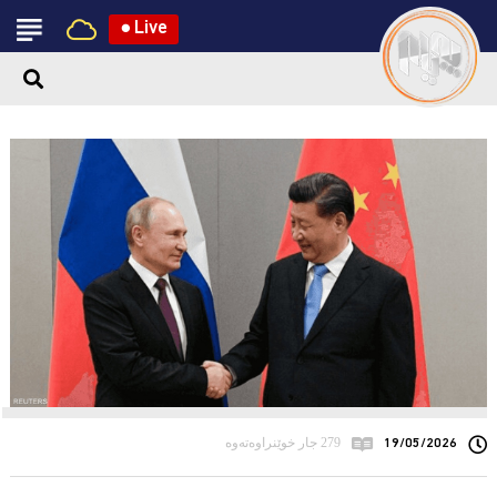
●
Live
19/05/2026
279 جار خوێنراوەتەوە