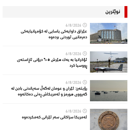
نوێترین
6/8/2026
عێراق داوایەکی یاسایی لە کۆمپانیایه‌كی
دەرمانیى ئوردنی بردەوە
6/8/2026
ئۆکرانیا بە یەک هێرش ٦٠٥ درۆنی ئاڕاستەى
ڕووسیا کرد
6/8/2026
رۆیتەرز: ئێران و عومان لەگەڵ سەپاندنی باجن لە
گەرووی هورمز و ئەمریکاش ڕەتی دەکاتەوە
6/8/2026
ئه‌مریكا سزاكانی سه‌ر ئێرانی كه‌مكرده‌وه‌