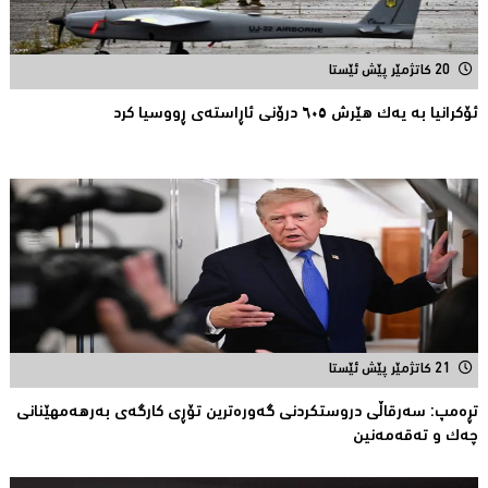
20 کاتژمێر پێش ئێستا
ئۆکرانیا بە یەک هێرش ٦٠٥ درۆنی ئاڕاستەى ڕووسیا کرد
21 کاتژمێر پێش ئێستا
تڕەمپ: سەرقاڵى دروستکردنی گەورەترین تۆڕى کارگەى بەرهەمهێنانى
چەک و تەقەمەنین