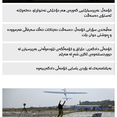
كۆمەڵ: بەرپرسیارێتیی گەورەی هەر دۆخێکی نەخوازراو، دەكەوێتە
ئەستۆی دەسەڵات
مەڵبەندى سۆرانى کۆمەڵ: دەسەڵات حەزناکات خەڵک سەرقاڵى فەرموودە
و ڕەوشتى جوان بێت
کۆمەڵى دادگەرى: عێراق و كۆمەڵگەی نێودەوڵەتی بەرپرسیارن لە
دوورخستنەوەى ئاگری شەڕ لە هەرێم
بەیاننامەیەک لە بۆردی یاسایی کۆمەڵی دادگەرییەوە