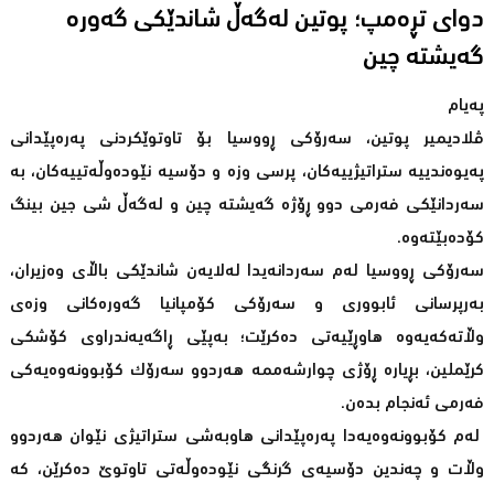
دواى تڕەمپ؛ پوتین لەگەڵ شاندێکى گەورە
گەیشتە چین
پەیام
ڤلادیمیر پوتین، سەرۆکی ڕووسیا بۆ تاوتوێکردنی پەرەپێدانی
پەیوەندییە ستراتیژییەکان، پرسی وزە و دۆسیە نێودەوڵەتییەکان، بە
سەردانێکی فەرمی دوو ڕۆژە گەیشتە چین و لەگەڵ شی جین بینگ
کۆدەبێتەوە.
سەرۆکی ڕووسیا لەم سەردانەیدا لەلایەن شاندێکی باڵای وەزیران،
بەرپرسانی ئابووری و سەرۆکی کۆمپانیا گەورەکانی وزەی
وڵاتەکەیەوە هاوڕێیەتی دەکرێت؛ بەپێی ڕاگەیەندراوی کۆشکی
کرێملین، بڕیارە ڕۆژی چوارشەممە هەردوو سەرۆک کۆبوونەوەیەکی
فەرمی ئەنجام بدەن.
لەم کۆبوونەوەیەدا پەرەپێدانی هاوبەشی ستراتیژی نێوان هەردوو
وڵات و چەندین دۆسیەی گرنگی نێودەوڵەتی تاوتوێ دەکرێن، کە