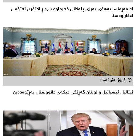
لە فەڕەنسا بەهۆی بەرزی پلەکانی گەرماوە سێ ڕیاکتۆری ئەتۆمی
له‌كار وه‌ستا
3 رۆژ پێش ئێستا
ئیتالیا.. ئیسرائیل و لوبنان گه‌ڕێكی دیكه‌ی دانووستان به‌ڕێوه‌ده‌بن