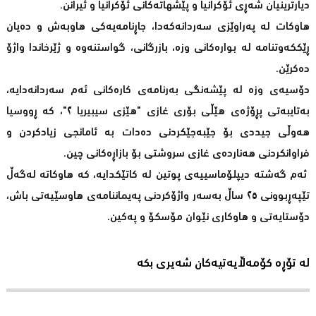
دیارترینیان شەڕی ئۆکرانیا و پێشهاتەکانی ئۆکرانیا و ئیرانن.
هاوکات لە پەراوێزی سەردانەکەدا، جاڕنامەیەکی هاوبەش و دەیان
ڕێککەوتنامە لە بوارەکانی وزە، بازرگانی، گواستنەوە و ژێرخاندا واژۆ
دەکرێن.
دۆسیەی وزە لە پێشەنگی بەرنامەی کارەکانی ئەم سەردانەدایە،
بەتایبەتی پڕۆژەی هێڵی بۆری غازی "هێزی سیبیریا ٢"، کە ڕووسیا
هەوڵی جیددی بۆ جێبەجێکردنی دەدات بە ئامانجی زیادکردن و
فراوانکردنی هەناردەی غازی سروشتی بۆ بازاڕەکانی چین.
ئەم گەشتە دیپلۆماسییەی پوتین لە کاتێکدایە، کە هاوکاتە لەگەڵ
تێپەڕبوونی ٢٥ ساڵ بەسەر واژۆکردنی پەیماننامەی هاوسێیەتی باش،
دۆستایەتی و هاوکاری نێوان مۆسکۆ و پەکین.
لە تۆڕە کۆمەڵایەتیەکان شەیری بکە