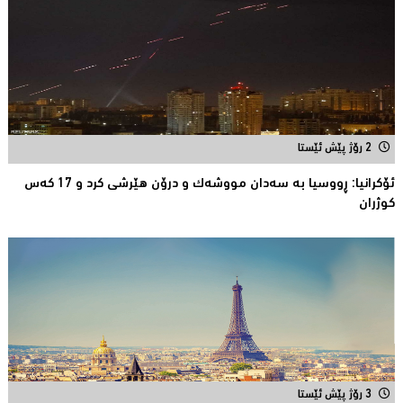
2 رۆژ پێش ئێستا
ئۆكرانیا: ڕووسیا به‌ سه‌دان مووشه‌ك و درۆن هێرشی كرد و 17 كه‌س
كوژران
3 رۆژ پێش ئێستا