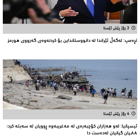
3 رۆژ پێش ئێستا
تڕەمپ: لەگەڵ ئێراندا لە دانووستانداین بۆ کردنەوەى گەرووى هورمز
4 رۆژ پێش ئێستا
ئیسپانیا: لەو هەزاران کۆچبەرەی لە مەغریبەوە ڕوویان لە سەبتە کرد؛
٨٨ـیان گیانیان لەدەست دا