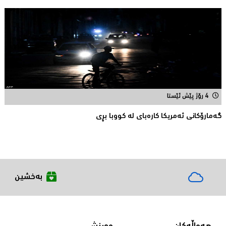
4 رۆژ پێش ئێستا
گەمارۆکانی ئەمریکا کارەبای لە کووبا بڕی
بەخشین