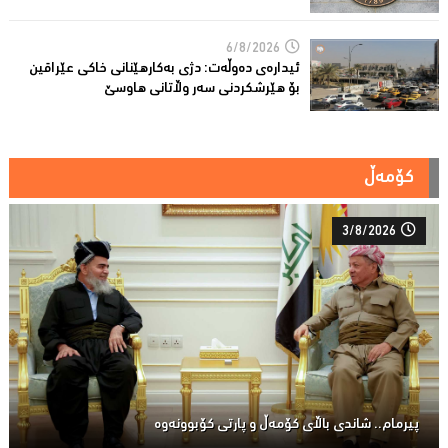
6/8/2026
ئیدارەى دەوڵەت: دژى بەکارهێنانى خاکی عێراقین
بۆ هێرشکردنى سەر وڵاتانی هاوسێ
کۆمەڵ
3/8/2026
پیرمام.. شاندی باڵای كۆمه‌ڵ و پارتی كۆبوونه‌وه‌