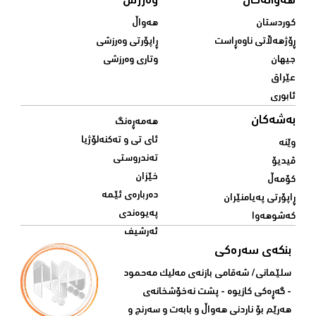
هەواڵەکان
وەرزش
کوردستان
هەواڵ
ڕۆژهەڵاتی ناوەڕاست
ڕاپۆرتی وەرزشی
جیهان
وتاری وەرزشی
عێراق
ئابوری
بەشەکان
هەمەڕەنگ
ئای تی و تەکنەلۆژیا
وێنە
تەندروستی
ڤیدیۆ
خێزان
کۆمەڵ
دەربارەی ئێمە
ڕاپۆرتی پەیامنێران
پەیوەندی
کەشوهەوا
ئەرشیف
بنکەی سەرەکی
سلێمانی/ شه‌قامی بازنه‌ی مه‌لیک مه‌حمود
- گه‌ڕه‌کی کازیوه‌ - پشت نه‌خۆشخانه‌ی‌
هه‌رێم بۆ ناردنی‌ هه‌واڵ و بابه‌ت و سه‌رنج و