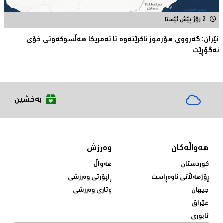
2 رۆژ پێش ئێستا
ئێران: گەرووی هۆرموز ناكرێتەوە تا ئەمریكا هەڵسوكەوتی خۆی
نەگۆڕێت
بەخشین
هەواڵەکان
وەرزش
کوردستان
هەواڵ
ڕۆژهەڵاتی ناوەڕاست
ڕاپۆرتی وەرزشی
جیهان
وتاری وەرزشی
عێراق
ئابوری