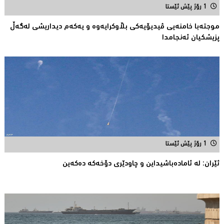
1 رۆژ پێش ئێستا
موجتەبا خامنەیی ڤیدیۆیەکی بڵاوكرایەوە و یەكەم دیداریشی لەگەڵ
پزیشكیان ئەنجامدا
1 رۆژ پێش ئێستا
ئێران: له‌ ئاماده‌باشیداین و چاودێری دۆخه‌كه‌ ده‌كه‌ین