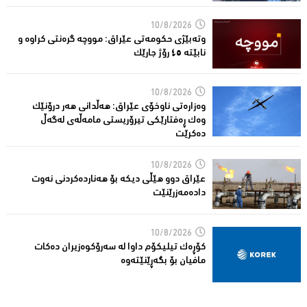
10/8/2026
وتەبێژی حکومەتی عێراق: مووچە گرەنتی کراوە و
نابێتە ٤٥ رۆژ جارێک
10/8/2026
وەزارەتی ناوخۆی عێراق: هەڵدانی هەر درۆنێک
وەک ڕەفتارێکی تیرۆریستی مامەڵەی لەگەڵ
دەکرێت
10/8/2026
عێراق دوو هێڵى دیکە بۆ هەناردەکردنی نەوت
دادەمەزرێنێت
10/8/2026
کۆڕەک تیلیکۆم داوا لە سەرۆکوەزیران دەکات
مافیان بۆ بگەڕێنێتەوە