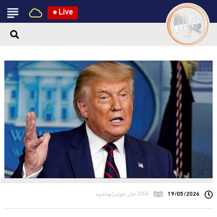
●
Live
19/05/2026
2004 جار خوێنراوەتەوە