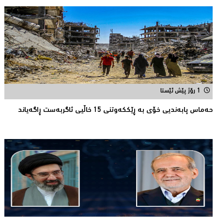
1 رۆژ پێش ئێستا
حەماس پابەندیی خۆی بە ڕێككەوتنی 15 خاڵیی ئاگربەست ڕاگەیاند