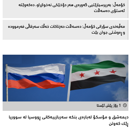
كۆمەڵ: بەرپرسیارێتیی گەورەی هەر دۆخێکی نەخوازراو، دەكەوێتە
ئەستۆی دەسەڵات
مەڵبەندى سۆرانى کۆمەڵ: دەسەڵات حەزناکات خەڵک سەرقاڵى فەرموودە
و ڕەوشتى جوان بێت
1 رۆژ پێش ئێستا
دیمەشق و مۆسكۆ لەبارەی بنكە سەربازییەكانی ڕووسیا لە سووریا
ڕێك كەوتن