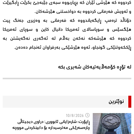
کردووە کە هێرشی ئێران کە بڕیاربووە سبەی جێبەجێ بکرێت ڕابگیرێت
و ئەویش فەرمانی کردووە بە دواخستنی هێرشەکان.
دۆناڵد ترەمپ ڕایگەیاندووە کە فەرمانی بە وەزیری جەنگ پیت
ھێگسێس و سوپاسالای ئەمریکا دانیال کاین و سوپای ئەمریکا
کردووە کە هێرشەکە نەکەن بەڵام لە ئەگەری نەگەیشتن بە
ڕێککەوتنێکی گونجاو، ئەوە هێرشێکی بەرفراوان ئەنجام دەدەن.
لە تۆڕە کۆمەڵایەتیەکان شەیری بکە
نوێترین
10/8/2026
ڕاپۆرت؛ شاره‌زایانی ئابووری: دراوی دیجیتاڵی
چاره‌سه‌رێكی مه‌ترسیداره‌ بۆ دابینكردنی مووچه‌