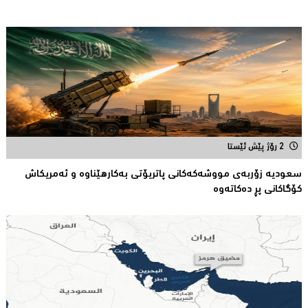
2 رۆژ پێش ئێستا
سعودیە زۆربەی مووشەكەكانی پاتریۆتی بەكارهێناوە و ئەمریكاش
كۆگاكانی پڕ دەكاتەوە