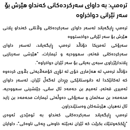
ترەمپ: به داوای سەرکردەکانی کەنداو هێرش بۆ
ترەمپ ڕایگەیاند لەسەر داوای سەرکردەکانی وڵاتانی کەنداو پلانی
هێرش بۆ سەر ئێرانی دواخستووە
سەرۆکی ئەمریکا دۆناڵد ترەمپ ڕایگەیاند، لەسەر داوای
سەرکردەکانی قەتەر، سعوودیە و ئیمارات، "هێرشی سەربازیی
پلاندارێژراوی سبەی بەیانی بۆ سەر ئێران دواخراوە".
دۆناڵد ترەمپ لە هەژماری خۆی لە تۆڕی کۆمەڵایەتی بڵاوی کردەوە
کە لەکاتێکدا لە دانوستانێکی چڕدان لەگەڵ ئێران، لەسەر داوای
ئەمیری قەتەر، تەمیم بن حەمەد ئال سانی، جێنشینی سعوودیە،
محەمەد بن سەلمان و سەرۆکی دەوڵەتی ئیمارات محەمەد بن زاید
ئال نەهیان، هێرشەکان وەستێندراون.
ترەمپ ڕایگەیاند سەرکردەکانی کەنداو بە ئومێدی ئەوەی
"ڕێککەوتنێک بکرێت کە ئێران نەبێتە خاوەنی چەکی ناوەکی"، داوایان