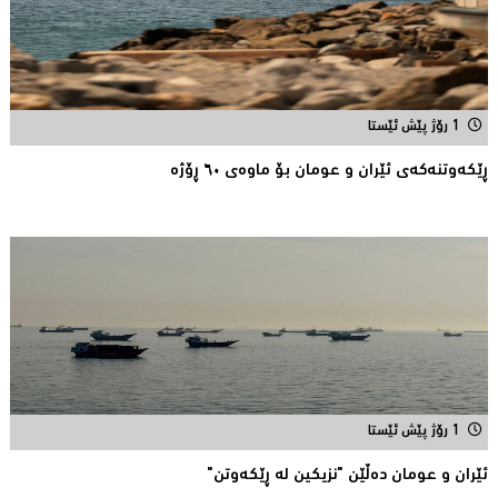
1 رۆژ پێش ئێستا
ڕێكه‌وتنه‌كه‌ی ئێران و عومان بۆ ماوه‌ی ٦٠ ڕۆژه‌
1 رۆژ پێش ئێستا
ئێران و عومان دەڵێن "نزیکین لە ڕێکەوتن"