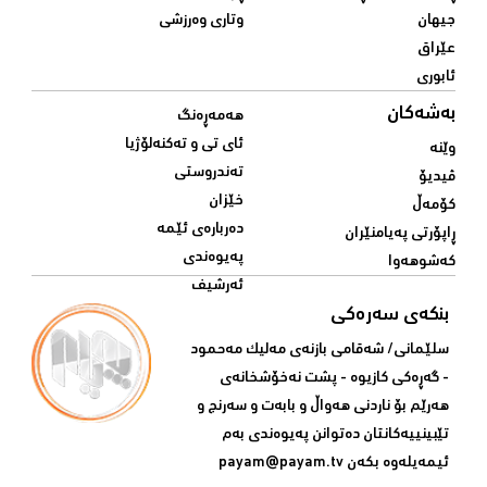
جیهان
وتاری وەرزشی
عێراق
ئابوری
بەشەکان
هەمەڕەنگ
ئای تی و تەکنەلۆژیا
وێنە
تەندروستی
ڤیدیۆ
خێزان
کۆمەڵ
دەربارەی ئێمە
ڕاپۆرتی پەیامنێران
پەیوەندی
کەشوهەوا
ئەرشیف
بنکەی سەرەکی
سلێمانی/ شه‌قامی بازنه‌ی مه‌لیک مه‌حمود
- گه‌ڕه‌کی کازیوه‌ - پشت نه‌خۆشخانه‌ی‌
هه‌رێم بۆ ناردنی‌ هه‌واڵ و بابه‌ت و سه‌رنج و
تێبینییه‌كانتان ده‌توانن په‌یوه‌ندی‌ به‌م
ئیمه‌یله‌وه‌ بكه‌ن
payam@payam.tv