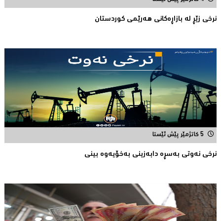
نرخی زێڕ له‌ بازاڕه‌كانی هه‌رێمی كوردستان
5 کاتژمێر پێش ئێستا
نرخی نه‌وتی به‌سڕه‌ دابه‌زینی به‌خۆیه‌وه‌ بینی