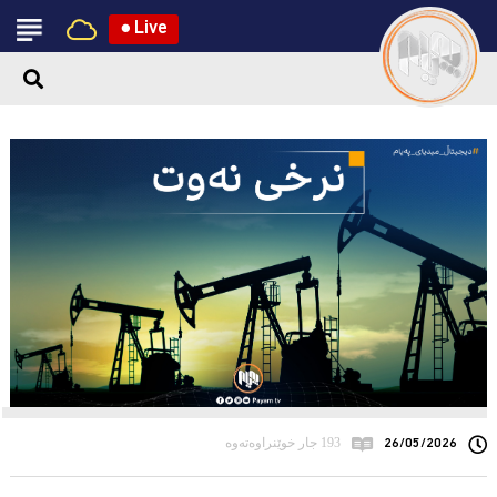
●
Live
26/05/2026
193 جار خوێنراوەتەوە