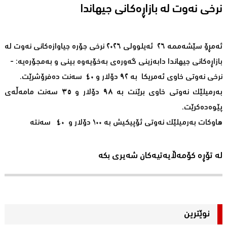
نرخى نەوت لە بازاڕەکانی جیهاندا
ئەمڕۆ سێشەممە ٢٦ ئەیلوولی ٢٠٢٦ نرخى جۆرە جیاوازەکانى نەوت لە
بازاڕەکانى جیهاندا دابەزینی گەورەی بەخۆیەوە بینی و بەمجۆرەیە: -
نرخى نەوتى خاوى ئەمریکا بە ٩٢ دۆلار و ٤٠ سەنت دەفرۆشرێت.
بەرمیلێک نەوتى خاوى برێنت بە ٩٨ دۆلار و ٣٥ سەنت مامەڵەى
پێوەدەکرێت.
هاوکات بەرمیلێک نەوتی ئۆپیکیش بە ١٠٠ دۆلار و ٤٠ سەنتە
لە تۆڕە کۆمەڵایەتیەکان شەیری بکە
نوێترین