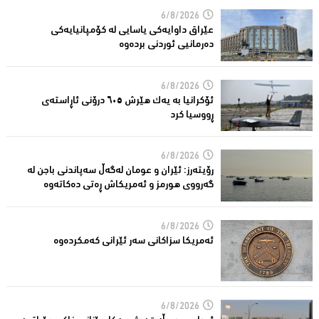
6/8/2026
عێراق داوایەکی یاسایی لە کۆمپانیایه‌كی
دەرمانیى ئوردنی بردەوە
6/8/2026
ئۆکرانیا بە یەک هێرش ٦٠٥ درۆنی ئاڕاستەى
ڕووسیا کرد
6/8/2026
رۆیتەرز: ئێران و عومان لەگەڵ سەپاندنی باجن لە
گەرووی هورمز و ئەمریکاش ڕەتی دەکاتەوە
6/8/2026
ئه‌مریكا سزاكانی سه‌ر ئێرانی كه‌مكرده‌وه‌
6/8/2026