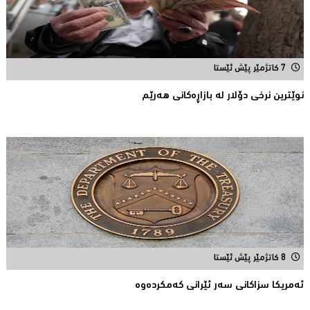
7 کاتژمێر پێش ئێستا
نوێترین نرخی دۆلار له‌ بازاڕه‌كانی هه‌رێم
8 کاتژمێر پێش ئێستا
ئه‌مریكا سزاكانی سه‌ر ئێرانی كه‌مكرده‌وه‌