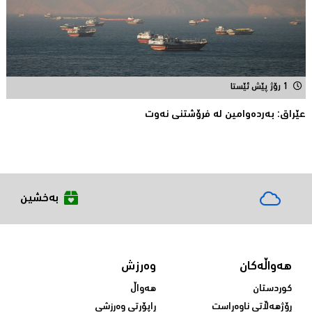
1 رۆژ پێش ئێستا
عێراق: به‌رده‌وامین له‌ فرۆشتنی نه‌وت
بەخشین
هەواڵەکان
وەرزش
کوردستان
هەواڵ
ڕۆژهەڵاتی ناوەڕاست
ڕاپۆرتی وەرزشی