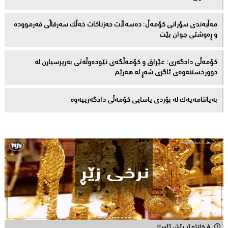
مەڵبەندى سۆرانى کۆمەڵ: دەسەڵات حەزناکات خەڵک سەرقاڵى فەرموودە
و ڕەوشتى جوان بێت
کۆمەڵى دادگەرى: عێراق و كۆمەڵگەی نێودەوڵەتی بەرپرسیارن لە
دوورخستنەوەى ئاگری شەڕ لە هەرێم
بەیاننامەیەک لە بۆردی یاسایی کۆمەڵی دادگەرییەوە
4 کاتژمێر پێش ئێستا