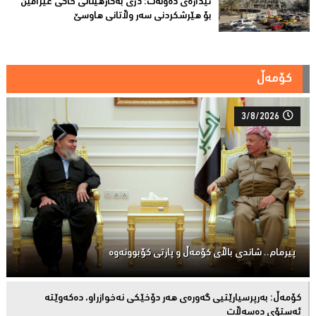
ئیدارەى دەوڵەت: دژى بەکارهێنانى خاکی عێراقین
بۆ هێرشکردنى سەر وڵاتانی هاوسێ
کۆمەڵ
3/8/2026
پیرمام.. شاندی باڵای كۆمه‌ڵ و پارتی كۆبوونه‌وه‌
كۆمەڵ: بەرپرسیارێتیی گەورەی هەر دۆخێکی نەخوازراو، دەكەوێتە
ئەستۆی دەسەڵات