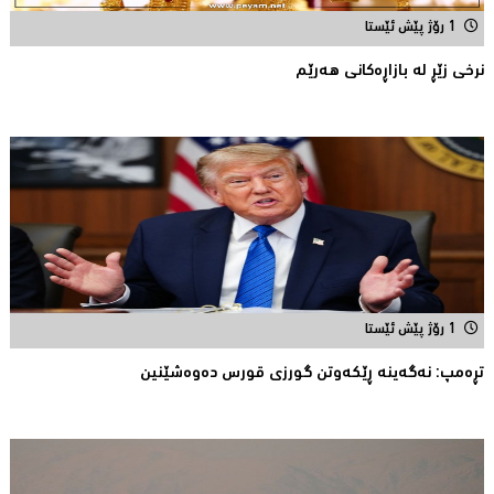
1 رۆژ پێش ئێستا
نرخى زێڕ له‌ بازاڕه‌كانی هه‌رێم
1 رۆژ پێش ئێستا
تڕه‌مپ: نه‌گه‌ینه‌ ڕێكه‌وتن گورزی قورس ده‌وه‌شێنین