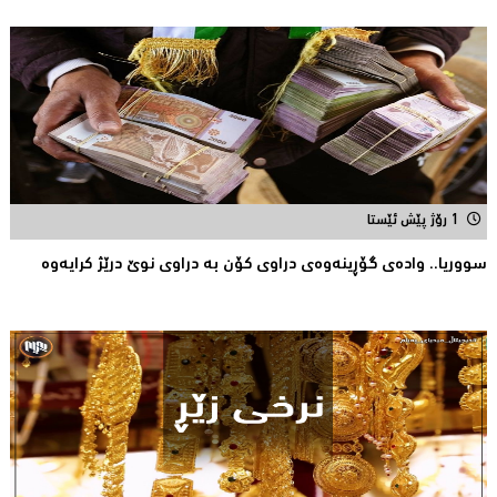
1 رۆژ پێش ئێستا
سووریا.. واده‌ی گۆڕینه‌وه‌ی دراوی كۆن به‌ دراوی نوێ درێژ كرایه‌وه‌