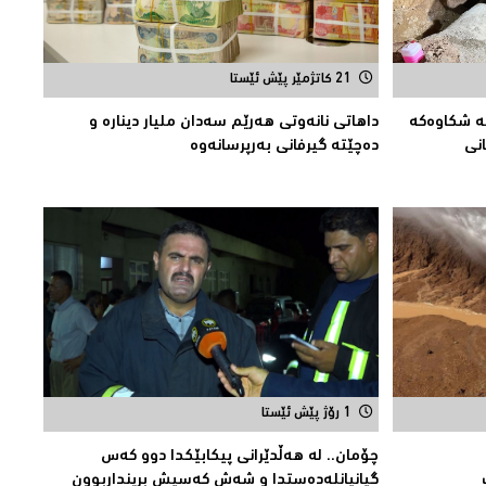
21 کاتژمێر پێش ئێستا
یە شکاوەکە
داهاتی نانەوتی هەرێم سەدان ملیار دینارە و
انى
دەچێتە گیرفانی بەرپرسانەوە
1 رۆژ پێش ئێستا
چۆمان.. لە هەڵدێرانی پیكابێکدا دوو کەس
گیانیانلەدەستدا و شەش کەسیش برینداربوون