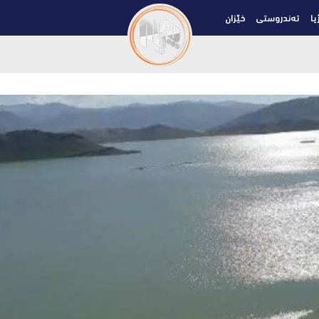
یا
تەندروستی
خێزان