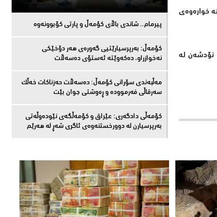
نە خوارەوەی
پیرمام.. شاندی باڵای كۆمه‌ڵ و پارتی كۆبوونه‌وه‌
كۆمەڵ: بەرپرسیارێتیی گەورەی هەر دۆخێکی
 نۆدشەن لە
نەخوازراو، دەكەوێتە ئەستۆی دەسەڵات
مەڵبەندى سۆرانى کۆمەڵ: دەسەڵات حەزناکات خەڵک
سەرقاڵى فەرموودە و ڕەوشتى جوان بێت
کۆمەڵى دادگەرى: عێراق و كۆمەڵگەی نێودەوڵەتی
بەرپرسیارن لە دوورخستنەوەى ئاگری شەڕ لە هەرێم