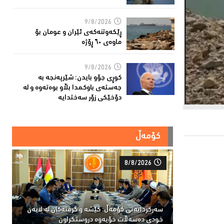
9/8/2026
ڕێكه‌وتنه‌كه‌ی ئێران و عومان بۆ
ماوه‌ی ٦٠ ڕۆژه‌
9/8/2026
کوڕی جۆو بایدن: شێرپەنجە بە
جەستەی باوکمدا بڵاو بوەتەوە و لە
دۆخێکی زۆر سەختدایە
کۆمەڵ
8/8/2026
سەركردایەتی كۆمەڵ: كێشە و گرفتەكان لە لایەن
خودی دەسەڵات خۆیەوە دروستكراون