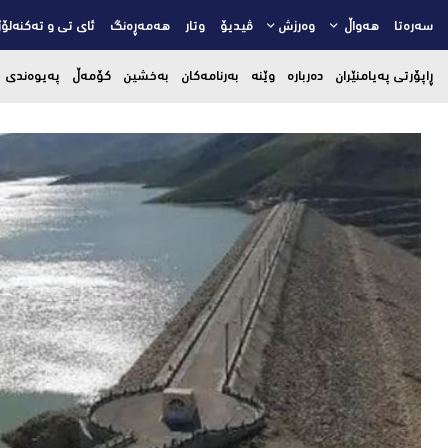
سەرەتا
هەواڵ
وەرزش
ڤیدیۆ
وتار
هەمەڕەنگ
ئای تی و تەکنەلۆژ
ڕاپۆرتی پەیامنێران
دەربارە
وێنە
بەرنامەکان
بەخشین
کۆمەڵ
پەیوەندی