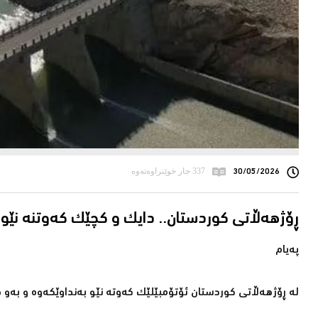
30/05/2026
337 جار خوێنراوەتەوە
ڕۆژهەڵاتی كوردستان.. دایك و كچێك كەوتنە نێو 
پەیام
لە ڕۆژهەڵاتی كوردستان ئۆتۆمبێلێك كەوتە نێو بەنداوێكەوە و بەو