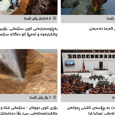
6 کاتژمێر پێش ئێستا
 گه‌رما داده‌به‌زن
بەڕێوەبەرایەتى ئاوی سلێمانى: بۆری
چاککرایەوە و ئەمڕۆ ئاو دەگاتە سلێم
1 رۆژ پێش ئێستا
ەت بە پڕۆسەی ئاشتی ڕەوانەی
بۆری ئاوی دووکان - سلێمانی شکا و
مانی توركیا كرا
چاککردنەوەکەشى سێ ڕۆژ دەخایەنێت