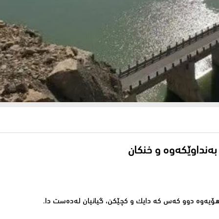
بەنداوێكەوە و خنکان
 هۆیەوە دوو كەس كە دایك و كچێكن، گیانیان لەدەست دا.