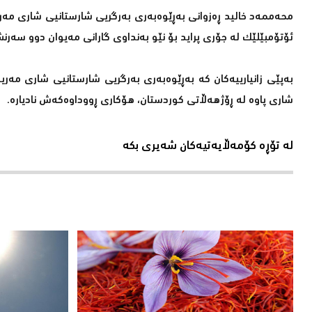
محەممەد خالید ڕەزوانی بەڕێوەبەری بەرگریی شارستانیی شاری مەری
ئۆتۆمبێلێك لە جۆری پراید بۆ نێو بەنداوی گارانی مەیوان دوو سەرن
بەپێی زانیارییەكان كە بەڕێوەبەری بەرگریی شارستانیی شاری مەر
شاری پاوە لە ڕۆژهەڵاتی كوردستان، هۆكاری ڕووداوەكەش نادیارە.
لە تۆڕە کۆمەڵایەتیەکان شەیری بکە