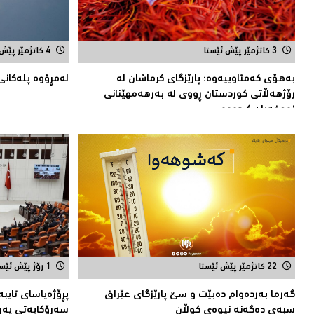
3 کاتژمێر پێش ئێستا
4 کاتژمێر پێش ئێستا
بەهۆی کەمئاوییەوە؛ پارێزگاى کرماشان لە
له‌مڕۆوه‌ پله‌كانی
رۆژهەڵاتى کوردستان ڕووى لە بەرهەمهێنانى
زەعفەران کردووە
22 کاتژمێر پێش ئێستا
1 رۆژ پێش ئێستا
گەرما بەردەوام دەبێت و سێ پارێزگای عێراق
پڕۆژەیاسای تایب
سبەی دەگەنە نیوەی كوڵان
سەرۆكایەتی پەڕلە