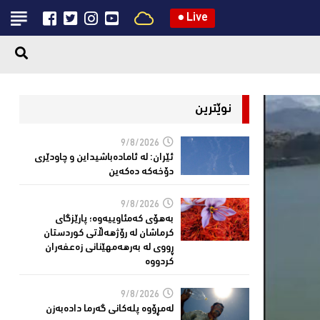
●
Live
نوێترین
9/8/2026
ئێران: له‌ ئاماده‌باشیداین و چاودێری
دۆخه‌كه‌ ده‌كه‌ین
9/8/2026
بەهۆی کەمئاوییەوە؛ پارێزگاى
کرماشان لە رۆژهەڵاتى کوردستان
ڕووى لە بەرهەمهێنانى زەعفەران
کردووە
9/8/2026
له‌مڕۆوه‌ پله‌كانی گه‌رما داده‌به‌زن