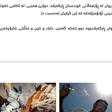
وان لە ڕۆژهەڵاتی كوردستان ڕایگەیاند: دوێنێ هەینی، لە ئاكامی كەوت
شینی ئۆتۆمبێلەكە كە ژنن گیانیان لەدەست دا.
یوان ڕایگەیاندووە دوو ژنەكە گەنجن، دایك و كچن و خەڵكی شارۆچكەی