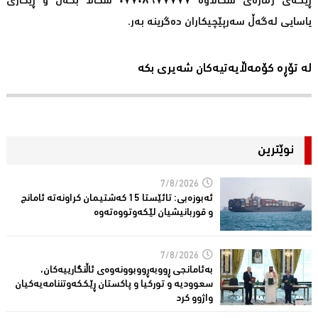
ڕێگەی ژمارەی سکاڵاوە ٠٧٧٠٨٦٧٧٧٧٧ سکاڵا بکەن و ڕێکاری
یاسایی لەگەڵ سەرپێچیکاران دەگرینە بەر.
لە تۆڕە کۆمەڵایەتیەکان شەیری بکە
نوێترین
7/8/2026
ئەبوزەبی: تائێستا 15 كەشتیمان كراونەتە ئامانج
و قوربانیشیان لێكەوتووەتەوە
7/8/2026
بەئامانجی ڕووبەڕووبوونەوەی ئاڵنگارییەكان،
سعوودیە و توركیا و پاكستان ڕێككەوتننامەیەکیان
واژوو كرد