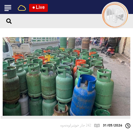
●
Live
31/05/2026
242 جار خوێنراوەتەوە