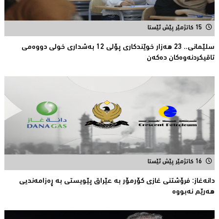
15 کاتژمێر پێش ئێستا
سلێمانی.. 23 هەزار خوێندکارى پۆلی 12 بەشدارى خولى دووەمى
تاقیکردنەوەکان دەکەن
16 کاتژمێر پێش ئێستا
دانەغاز: فرۆشتنی غازی كۆرمۆر بە عێراق پێویستی بە ڕەزامەندیی
هەرێم نەبووە