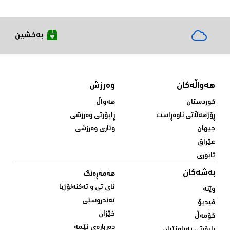
بەخشین
هەواڵەکان
وەرزش
کوردستان
هەواڵ
ڕۆژهەڵاتی ناوەڕاست
ڕاپۆرتی وەرزشی
جیهان
وتاری وەرزشی
عێراق
ئابوری
بەشەکان
هەمەڕەنگ
ئای تی و تەکنەلۆژیا
وێنە
تەندروستی
ڤیدیۆ
خێزان
کۆمەڵ
دەربارەی ئێمە
ڕاپۆرتی پەیامنێران