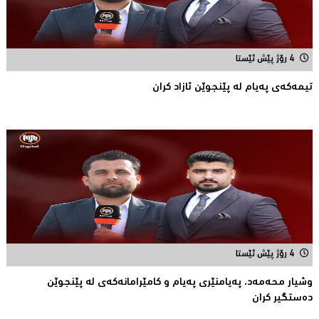
4 رۆژ پێش ئێستا
تیمه‌كه‌ی په‌یام له‌ پێنجوێن ئازاد كران
4 رۆژ پێش ئێستا
وشیار محه‌مه‌د، په‌یامنێری په‌یام و كامێرامانه‌كه‌ی له‌ پێنجوێن
ده‌ستگیر كران