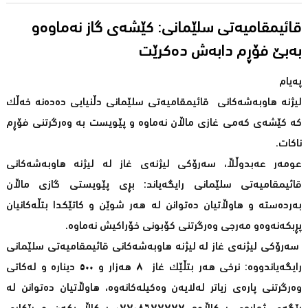
قائیمقامیەتی سلێمانی: کێشەی گاز نەماوەو
بەبێ فۆڕم دابەش دەکرێت
پەیام
لیژنە هاوبەشەکانى قائیمقامیەتی سلێمانی دڵنیایی دەدەنە خەڵک
کە کێشەی کەمی غازی ماڵان نەماوە و پێویست بە وەرگرتنی فۆڕم
ناکات.
عومەر عەبدوڵڵا، سەرۆکی لیژنەی غاز لە لیژنە هاوبەشەکانی
قائیمقامیەتی سلێمانی رایگەیاند: بڕی پێویستی گازی ماڵان
بەردەستە و هاوڵاتیان دەتوانن لە هەر شوێن و کاتێکدا بتڵەکانیان
پڕبکەنەوەو مەرجی وەرگرتنی کۆبونی خۆراکیش نەماوە.
سەرۆکی لیژنەی غاز لە لیژنە هاوبەشەکانی قائیمقامیەتی سلێمانی
رایگەیاندووە: نرخی هەر بتڵێک غاز ٨ هەزار و ٥٠٠ دینارە و لەکاتی
وەرگرتنی پارەی زیاتر لەلایەن وەکیلەکانەوە، هاوڵاتیان دەتوانن لە