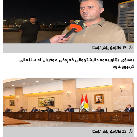
19 کاتژمێر پێش ئێستا
بەهۆی بێئاوییەوە دانیشتووانی گەڕەكی موكریان لە سلێمانی
گردبوونەوە
22 کاتژمێر پێش ئێستا