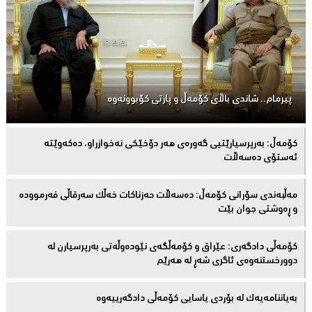
پیرمام.. شاندی باڵای كۆمه‌ڵ و پارتی كۆبوونه‌وه‌
كۆمەڵ: بەرپرسیارێتیی گەورەی هەر دۆخێکی نەخوازراو، دەكەوێتە
ئەستۆی دەسەڵات
مەڵبەندى سۆرانى کۆمەڵ: دەسەڵات حەزناکات خەڵک سەرقاڵى فەرموودە
و ڕەوشتى جوان بێت
کۆمەڵى دادگەرى: عێراق و كۆمەڵگەی نێودەوڵەتی بەرپرسیارن لە
دوورخستنەوەى ئاگری شەڕ لە هەرێم
بەیاننامەیەک لە بۆردی یاسایی کۆمەڵی دادگەرییەوە