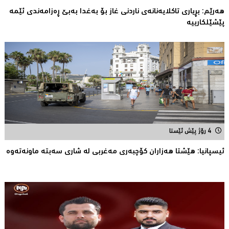
هەرێم: بڕیاری تاكلایەنانەى ناردنی غاز بۆ بەغدا بەبێ ڕەزامەندی ئێمە
پێشێلکارییە
4 رۆژ پێش ئێستا
ئیسپانیا: هێشتا هه‌زاران كۆچبه‌ری مه‌غربی له‌ شاری سه‌بته‌ ماونه‌ته‌وه‌