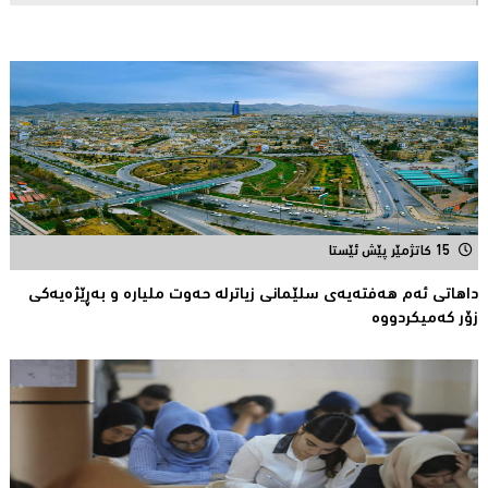
15 کاتژمێر پێش ئێستا
داهاتی ئەم هه‌فته‌یەی سلێمانی زیاترلە حەوت ملیارە و بەڕێژەیەکى
زۆر کەمیکردووە