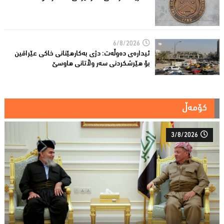
6/8/2026
ئیدارەى دەوڵەت: دژى بەکارهێنانى خاکی عێراقین
بۆ هێرشکردنى سەر وڵاتانی هاوسێ
کۆمەڵ
3/8/2026