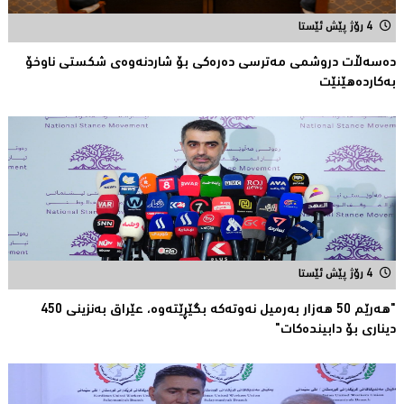
4 رۆژ پێش ئێستا
دەسەڵات دروشمی مەترسی دەرەكی بۆ شاردنەوەی شكستی ناوخۆ
بەكاردەهێنێت
4 رۆژ پێش ئێستا
"هەرێم 50 هەزار بەرمیل نەوتەكە بگێڕێتەوە، عێراق بەنزینی 450
دیناری بۆ دابیندەكات"