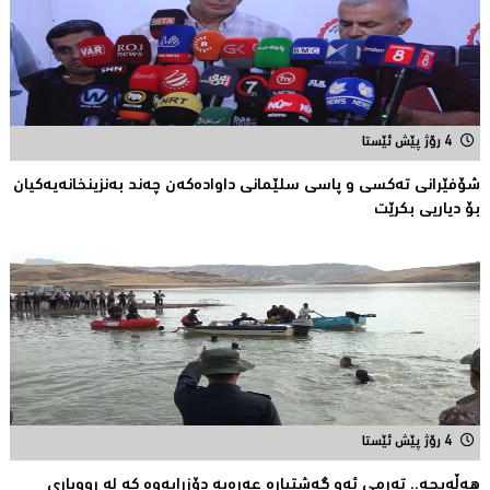
4 رۆژ پێش ئێستا
شۆفێرانی تەكسی و پاسی سلێمانی داوادەكەن چەند بەنزینخانەیەكیان
بۆ دیاریی بکرێت
4 رۆژ پێش ئێستا
هەڵەبجە.. تەرمی ئەو گەشتیارە عەرەبە دۆزرایەوە كە لە ڕووباری