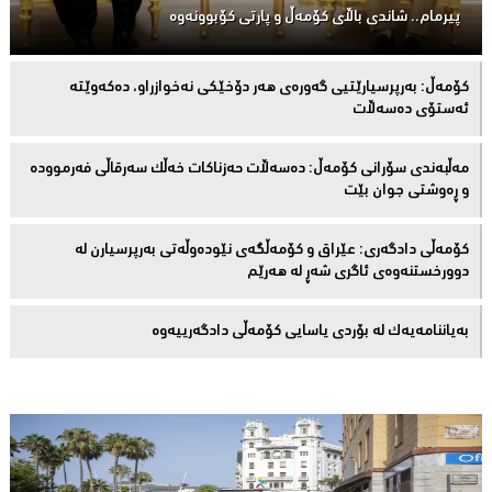
پیرمام.. شاندی باڵای كۆمه‌ڵ و پارتی كۆبوونه‌وه‌
كۆمەڵ: بەرپرسیارێتیی گەورەی هەر دۆخێکی نەخوازراو، دەكەوێتە
ئەستۆی دەسەڵات
مەڵبەندى سۆرانى کۆمەڵ: دەسەڵات حەزناکات خەڵک سەرقاڵى فەرموودە
و ڕەوشتى جوان بێت
کۆمەڵى دادگەرى: عێراق و كۆمەڵگەی نێودەوڵەتی بەرپرسیارن لە
دوورخستنەوەى ئاگری شەڕ لە هەرێم
بەیاننامەیەک لە بۆردی یاسایی کۆمەڵی دادگەرییەوە