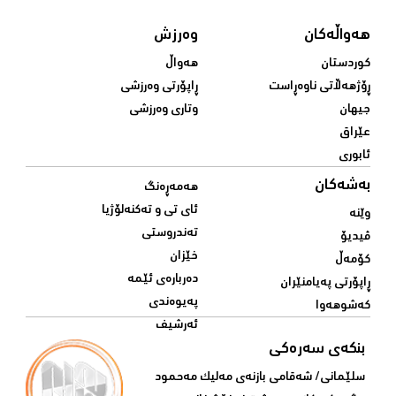
هەواڵەکان
وەرزش
کوردستان
هەواڵ
ڕۆژهەڵاتی ناوەڕاست
ڕاپۆرتی وەرزشی
جیهان
وتاری وەرزشی
عێراق
ئابوری
بەشەکان
هەمەڕەنگ
ئای تی و تەکنەلۆژیا
وێنە
تەندروستی
ڤیدیۆ
خێزان
کۆمەڵ
دەربارەی ئێمە
ڕاپۆرتی پەیامنێران
پەیوەندی
کەشوهەوا
ئەرشیف
بنکەی سەرەکی
سلێمانی/ شه‌قامی بازنه‌ی مه‌لیک مه‌حمود