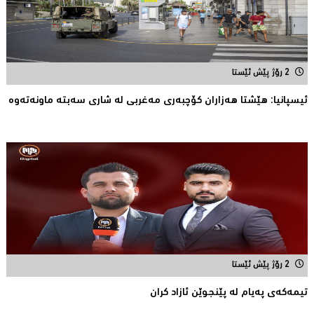
2 رۆژ پێش ئێستا
ئیسپانیا: هێشتا هه‌زاران كۆچبه‌ری مه‌غربی له‌ شاری سه‌بته‌ ماونه‌ته‌وه‌
2 رۆژ پێش ئێستا
تیمه‌كه‌ی په‌یام له‌ پێنجوێن ئازاد كران