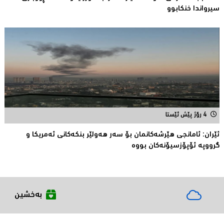
سیرواندا خنكابوو
4 رۆژ پێش ئێستا
ئێران: ئامانجى هێرشەکانمان بۆ سەر هەولێر بنکەکانى ئەمریکا و
گرووپە ئۆپۆزسیۆنەکان بووە
بەخشین