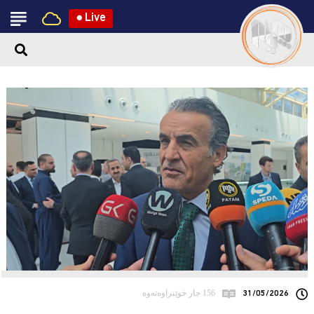
●
Live
31/05/2026
156 جار خوێنراوەتەوە