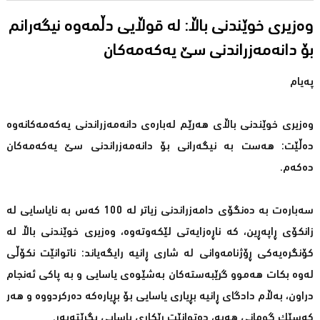
وەزیری خوێندنی باڵا: لە قوڵایی دڵمەوە نیگەرانم
بۆ دانەمەزراندنی سێ یەكەمەكان
پەیام
وەزیری خوێندنی باڵاى هەرێم لەبارەى دانەمەزراندنى یەکەمەکانەوە
دەڵێت: هەست بە نیگەرانی بۆ دانەمەزراندنی سێ یەكەمەكان
دەكەم.
سەبارەت بە دەنگۆی دامەزراندنی زیاتر لە 100 كەس بە نایاسایی لە
زانكۆی ڕاپەڕین، كە ناڕەزایەتی لێكەوتەوە، وەزیری خوێندنی باڵا لە
كۆنگرەیەكی ڕۆژنامەوانی لە شاری ڕانیە رایگەیاند: ناتوانێت نكۆڵی
لەوە بكات هەموو گرێبەستەكان بەشێوەی یاسایی و بە پاكی ئەنجام
دراون، بەڵام دادگای ڕانیە بڕیاری یاسایی بۆ بڕیارەكە دەركردووە و هەر
كەسێك گومانی هەیە، دەتوانێت ڕێكاری یاسایی بگرێتەبەر.