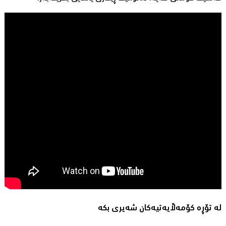
لە تۆڕە کۆمەڵایەتیەکان شەیری بکە