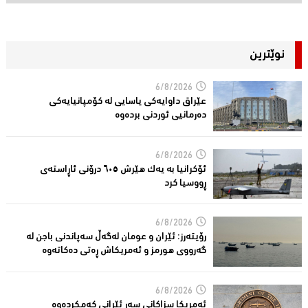
نوێترین
6/8/2026
عێراق داوایەکی یاسایی لە کۆمپانیایه‌كی
دەرمانیى ئوردنی بردەوە
6/8/2026
ئۆکرانیا بە یەک هێرش ٦٠٥ درۆنی ئاڕاستەى
ڕووسیا کرد
6/8/2026
رۆیتەرز: ئێران و عومان لەگەڵ سەپاندنی باجن لە
گەرووی هورمز و ئەمریکاش ڕەتی دەکاتەوە
6/8/2026
ئه‌مریكا سزاكانی سه‌ر ئێرانی كه‌مكرده‌وه‌