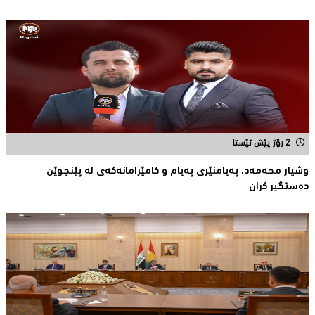
2 رۆژ پێش ئێستا
وشیار محه‌مه‌د، په‌یامنێری په‌یام و كامێرامانه‌كه‌ی له‌ پێنجوێن
ده‌ستگیر كران