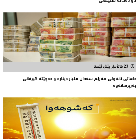
ئاو دەگاتە سلێمانى
23 کاتژمێر پێش ئێستا
داهاتی نانەوتی هەرێم سەدان ملیار دینارە و دەچێتە گیرفانی
بەرپرسانەوە