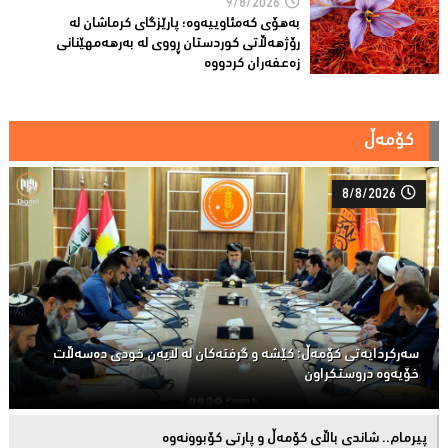
9/8/2026
بەهۆی کەمئاوییەوە؛ پارێزگاى کرماشان لە
رۆژهەڵاتى کوردستان ڕووى لە بەرهەمهێنانى
زەعفەران کردووە
کۆمەڵ
8/8/2026
سەركردایەتی كۆمەڵ: كێشە و گرفتەكان لە لایەن خودی دەسەڵات
خۆیەوە دروستكراون
پیرمام.. شاندی باڵای كۆمه‌ڵ و پارتی كۆبوونه‌وه‌