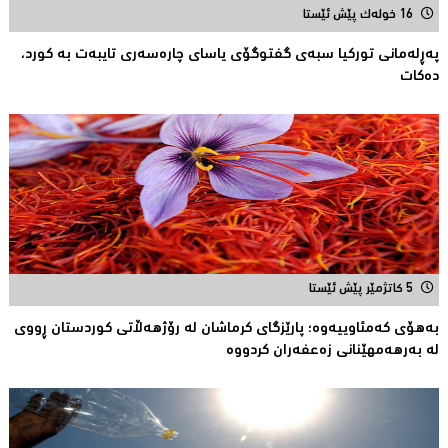
16 خولەک پێش ئێستا
پەڕلەمانی توركیا سبەی گفتوگۆی یاسای چارەسەری تایبەت بە کورد،
دەكات
5 کاتژمێر پێش ئێستا
بەهۆی کەمئاوییەوە؛ پارێزگاى کرماشان لە رۆژهەڵاتى کوردستان ڕووى
لە بەرهەمهێنانى زەعفەران کردووە