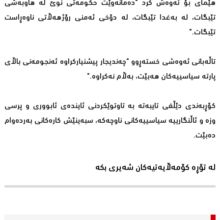
هێمای بۆ ئه‌وه‌ش كرد "ده‌مانه‌وێت حكومه‌تی نوێ له‌ هاوبه‌شی
تێبگات، له‌ به‌غدا تێبگات، له‌ دۆخی ئه‌منی رۆژهه‌ڵاتی ناوه‌ڕاست
تێبگات."
تاڵه‌بانی ئه‌وه‌شی خسته‌ڕوو "چه‌ندیجار پیشنیاركراوه‌ ئه‌نجومه‌نی باڵای
پارته‌ سیاسییه‌كان هه‌بێت، به‌ڵام نه‌كراوه‌."
کۆڕبەندى دێڵفی تایبەتە بە تاوتوێکردنی ئایندەی ئابووری و پرسی
وزە و ئاڵنگارییە سیاسییەکانی ناوچەکە، سبەینێش کارەکانی بەردەوام
دەبێت.
لە تۆڕە کۆمەڵایەتیەکان شەیری بکە