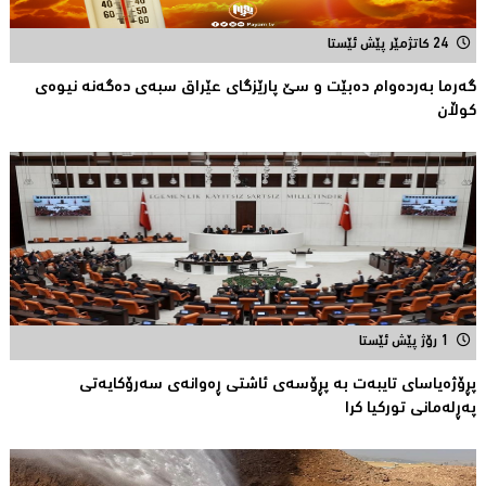
24 کاتژمێر پێش ئێستا
گەرما بەردەوام دەبێت و سێ پارێزگای عێراق سبەی دەگەنە نیوەی
كوڵان
1 رۆژ پێش ئێستا
پڕۆژەیاسای تایبەت بە پڕۆسەی ئاشتی ڕەوانەی سەرۆكایەتی
پەڕلەمانی توركیا كرا