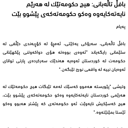
بافڵ تاڵه‌بانی: هیچ حكومه‌تێك له‌ هه‌رێم
نایه‌ته‌كایه‌وه‌ وه‌كو حكومه‌ته‌كه‌ی پێشوو بێت
پەیام
بافڵ تاڵه‌بانی، سه‌رۆكی یه‌كێتی، ئه‌مڕۆ له‌ كۆڕبه‌ندی دێڵفی له‌
سلێمانی رایگه‌یاند "ئه‌وه‌ی بووه‌ته‌ هۆی دواكه‌وتنی پێكهێنانی
حكومه‌ت له‌ كوردستان ئه‌وه‌یه‌ هه‌ندێك سه‌ركرده‌ی پارتی توانای
ئه‌وه‌یان نییه‌ له‌ واقعی نوێ تێبگه‌ن."
وتیشی "پێویسته‌ هه‌موو كه‌سێك له‌مه‌ تێبگات هیچ حكومه‌تێك له‌
هه‌رێمی كوردستان نایه‌ته‌كایه‌وه‌ وه‌كو حكومه‌ته‌كه‌ی پێشوو بێت،
هیچ كه‌سێكیش نایه‌وێت ئه‌و حكومه‌ته‌ی كه‌ پێشتر هه‌بوو وه‌كو
ئێستا بمێنێته‌وه‌."