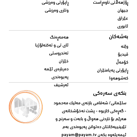
ڕۆژهەڵاتی ناوەڕاست
ڕاپۆرتی وەرزشی
جیهان
وتاری وەرزشی
عێراق
ئابوری
بەشەکان
هەمەڕەنگ
ئای تی و تەکنەلۆژیا
وێنە
تەندروستی
ڤیدیۆ
خێزان
کۆمەڵ
دەربارەی ئێمە
ڕاپۆرتی پەیامنێران
پەیوەندی
کەشوهەوا
ئەرشیف
بنکەی سەرەکی
سلێمانی/ شه‌قامی بازنه‌ی مه‌لیک مه‌حمود
- گه‌ڕه‌کی کازیوه‌ - پشت نه‌خۆشخانه‌ی‌
هه‌رێم بۆ ناردنی‌ هه‌واڵ و بابه‌ت و سه‌رنج و
تێبینییه‌كانتان ده‌توانن په‌یوه‌ندی‌ به‌م
ئیمه‌یله‌وه‌ بكه‌ن
payam@payam.tv