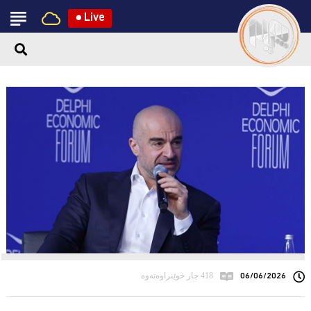
●
Live
06/06/2026
418 جار خوێنراوەتەوە