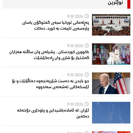
نوێترین
9/8/2026
پەڕلەمانی توركیا سبەی گفتوگۆی یاسای
چارەسەری تایبەت بە کورد، دەكات
9/8/2026
باكووری كوردستان.. پشیلەی وان ساڵانە هەزاران
گەشتیار بۆ شاری وان ڕادەكێشێت
9/8/2026
جو بایدن بە دەست شێرپەنجەوە دەناڵێنێت و بۆ
ئێسكەكانی تەشەنەی سەندووە
9/8/2026
ئێران: له‌ ئاماده‌باشیداین و چاودێری دۆخه‌كه‌
ده‌كه‌ین