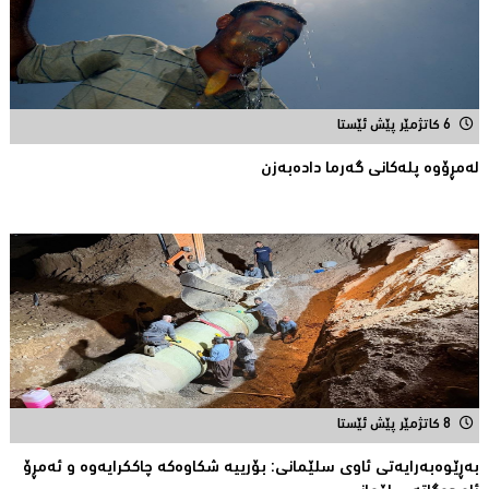
6 کاتژمێر پێش ئێستا
له‌مڕۆوه‌ پله‌كانی گه‌رما داده‌به‌زن
8 کاتژمێر پێش ئێستا
بەڕێوەبەرایەتى ئاوی سلێمانى: بۆرییە شکاوەکە چاککرایەوە و ئەمڕۆ