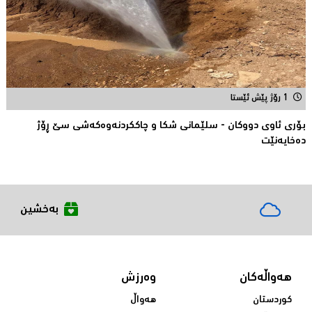
1 رۆژ پێش ئێستا
بۆری ئاوی دووکان - سلێمانی شکا و چاککردنەوەکەشى سێ ڕۆژ
دەخایەنێت
بەخشین
هەواڵەکان
وەرزش
کوردستان
هەواڵ