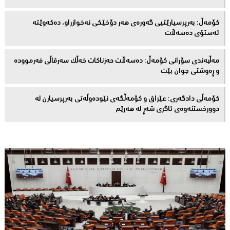
كۆمەڵ: بەرپرسیارێتیی گەورەی هەر دۆخێکی نەخوازراو، دەكەوێتە
ئەستۆی دەسەڵات
مەڵبەندى سۆرانى کۆمەڵ: دەسەڵات حەزناکات خەڵک سەرقاڵى فەرموودە
و ڕەوشتى جوان بێت
کۆمەڵى دادگەرى: عێراق و كۆمەڵگەی نێودەوڵەتی بەرپرسیارن لە
دوورخستنەوەى ئاگری شەڕ لە هەرێم