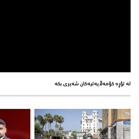
لە تۆڕە کۆمەڵایەتیەکان شەیری بکە