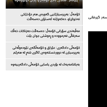
پیرمام.. شاندی باڵای كۆمه‌ڵ و پارتی كۆبوونه‌وه‌
كۆمەڵ: بەرپرسیارێتیی گەورەی هەر دۆخێکی
ەر گیرفانی
نەخوازراو، دەكەوێتە ئەستۆی دەسەڵات
مەڵبەندى سۆرانى کۆمەڵ: دەسەڵات حەزناکات خەڵک
سەرقاڵى فەرموودە و ڕەوشتى جوان بێت
کۆمەڵى دادگەرى: عێراق و كۆمەڵگەی نێودەوڵەتی
بەرپرسیارن لە دوورخستنەوەى ئاگری شەڕ لە هەرێم
بەیاننامەیەک لە بۆردی یاسایی کۆمەڵی دادگەرییەوە