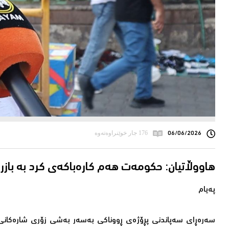
06/06/2026
176 جار خوێنراوەتەوە
هاووڵاتیان: حكومەت هەم كارەباكەی كرد بە باز
پەیام