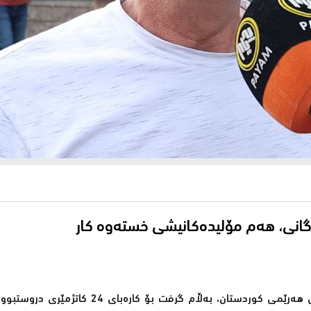
رگانی، هەم مۆلیدەكانیشی خستەوە كار
سەرەڕای سەپاندنی پڕۆژەی ڕووناكی بەسەر بەشی زۆری شارەكانی هەرێمی كوردستان، بەڵام 