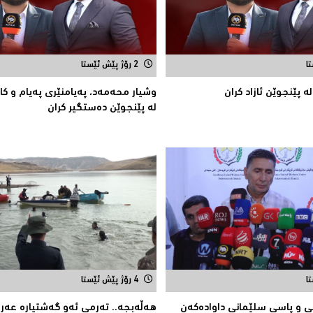
2 رۆژ پێش ئێستا
ه‌ پێنجوێن ئازاد كران
وشیار محه‌مه‌د، په‌یامنێری په‌یام و كا
له‌ پێنجوێن ده‌ستگیر كران
4 رۆژ پێش ئێستا
 و پاسی سلێمانی داوادەكەن
هەڵەبجە.. تەرمی ئەو گەشتیارە عەرە