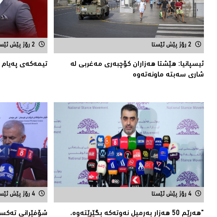
2 رۆژ پێش ئێستا
2 رۆژ پێش ئێستا
ئیسپانیا: هێشتا هه‌زاران كۆچبه‌ری مه‌غربی له‌
تیمه‌كه‌ی په‌یام ل
شاری سه‌بته‌ ماونه‌ته‌وه‌
4 رۆژ پێش ئێستا
4 رۆژ پێش ئێستا
"هەرێم 50 هەزار بەرمیل نەوتەكە بگێڕێتەوە،
شۆفێرانی تەكسی