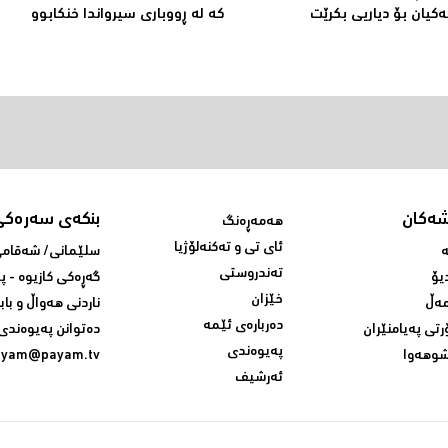
ەكیان بۆ دیاریی بکرێت
كە لە ڕووباری سیرواندا خنكابوو
شەکان
بنکەی سەرەکی
هەمەڕەنگ
ئای تی و تەکنەلۆژیا
ە
سلێمانی/ شه‌قامی 
تەندروستی
یۆ
گه‌ڕه‌کی کازیوه‌ - 
خێزان
ەڵ
ناردنی‌ هه‌واڵ و باب
دەربارەی ئێمە
رتی پەیامنێران
ده‌توانن په‌یوه‌ندی‌
پەیوەندی
وهەوا
ayam@payam.tv
ئەرشیف