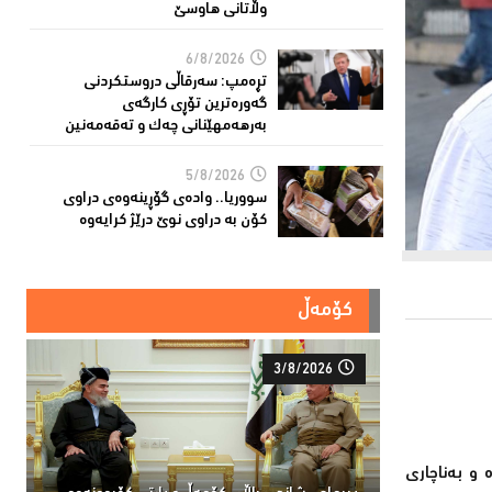
وڵاتانی هاوسێ
6/8/2026
تڕەمپ: سەرقاڵى دروستکردنی
گەورەترین تۆڕى کارگەى
بەرهەمهێنانى چەک و تەقەمەنین
5/8/2026
سووریا.. واده‌ی گۆڕینه‌وه‌ی دراوی
كۆن به‌ دراوی نوێ درێژ كرایه‌وه‌
کۆمەڵ
3/8/2026
گرفت بۆ كارەبای 24 كاتژمێری دروستبووە و بەناچاری