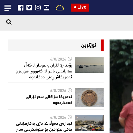
●
Live
نوێترین
6/8/2026
رۆیتەرز: ئێران و عومان لەگەڵ
سەپاندنی باجن لە گەرووی هورمز و
ئەمریکاش ڕەتی دەکاتەوە
6/8/2026
ئه‌مریكا سزاكانی سه‌ر ئێرانی
كه‌مكرده‌وه‌
6/8/2026
ئیدارەى دەوڵەت: دژى بەکارهێنانى
خاکی عێراقین بۆ هێرشکردنى سەر