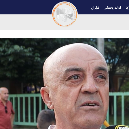
یا
تەندروستی
خێزان