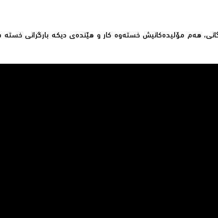
گانی، هەم مۆلیدەكانیش خستەوە كار و هێندەی دیكە بارگرانی خستە س