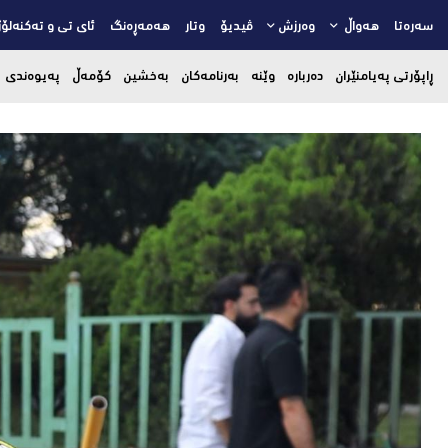
سەرەتا
هەواڵ
وەرزش
ڤیدیۆ
وتار
هەمەڕەنگ
ئای تی و تەکنەلۆژ
ڕاپۆرتی پەیامنێران
دەربارە
وێنە
بەرنامەکان
بەخشین
کۆمەڵ
پەیوەندی