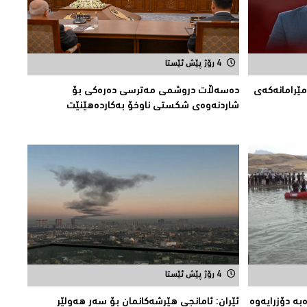
4 رۆژ پێش ئێستا
مێرامانه‌كه‌ی
دەسەڵات دروشمی مەترسی دەرەكی بۆ
شاردنەوەی شكستی ناوخۆ بەكاردەهێنێت
4 رۆژ پێش ئێستا
بە دۆزرایەوە
ئێران: ئامانجى هێرشەکانمان بۆ سەر هەولێر