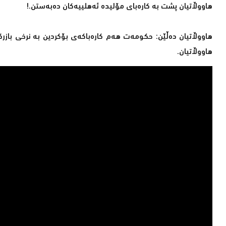
هاووڵاتیان پشت بە كارەبای مۆلیدە ئەهلییەكان دەبەستن.!
هاووڵاتیان دەڵێن: حكومەت هەم كارەباكەی بۆكردین بە نرخی بازر
هاووڵاتیان.