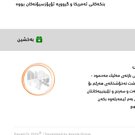
بنکەکانى ئەمریکا و گرووپە ئۆپۆزسیۆنەکان بووە
بەخشین
بازنه‌ی مه‌لیک مه‌حمود -
پشت نه‌خۆشخانه‌ی‌ هه‌رێم بۆ
ه‌ت و سه‌رنج و تێبینییه‌كانتان
 به‌م ئیمه‌یله‌وه‌ بكه‌ن
p
©
PayamTv
2026
/ Developed by
Avesta Group