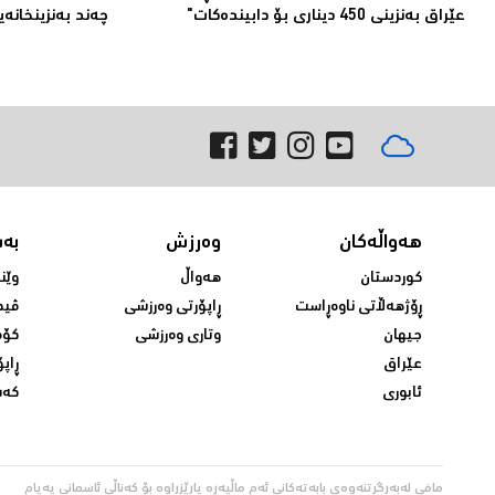
عێراق بەنزینی 450 دیناری بۆ دابیندەكات"
چەند بەنزینخانەی
هەواڵەکان
وەرزش
بە
کوردستان
هەواڵ
وێن
ڕۆژهەڵاتی ناوەڕاست
ڕاپۆرتی وەرزشی
ڤید
جیهان
وتاری وەرزشی
کۆم
عێراق
ڕاپۆ
ئابوری
کەش
مافی لەبەرگرتنەوەی بابەتەکانی ئەم ماڵپەڕە پارێزراوە بۆ کەناڵی ئاسمانی پەیام