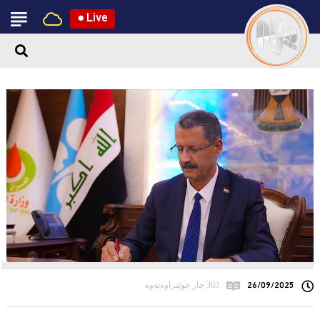
●
Live
26/09/2025
303 جار خوێنراوەتەوە