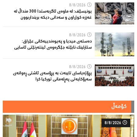
8/8/2026
یونیسێف: لە ماوەی ئاگربەستدا 300 منداڵ لە
غەززە كوژراون و سەدانی دیكە برینداربوون
8/8/2026
دەستەی میدیا و پەیوەندییەكانی عێراق:
ستارلینك نابێتە جێگرەوەی ئینتەرنێتی ئاسایی
8/8/2026
پڕۆژەیاسای تایبەت بە پڕۆسەی ئاشتی ڕەوانەی
سەرۆكایەتی پەڕلەمانی توركیا كرا
کۆمەڵ
8/8/2026