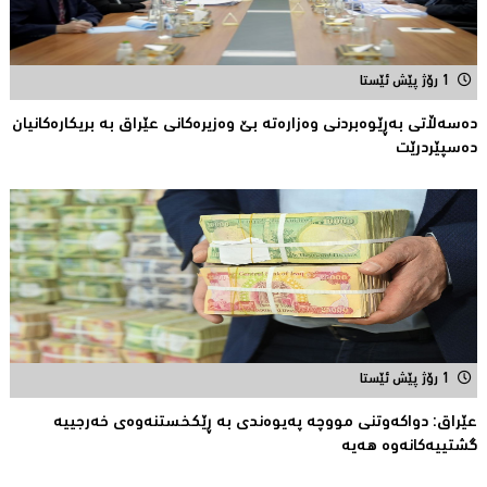
1 رۆژ پێش ئێستا
دەسەڵاتى بەڕێوەبردنی وەزارەتە بێ وەزیرەكانى عێراق بە بریکارەکانیان
دەسپێردرێت
1 رۆژ پێش ئێستا
عێراق: دواکەوتنى مووچە پەیوەندی بە ڕێكخستنەوەی خەرجییە
گشتییەکانەوە هەیە