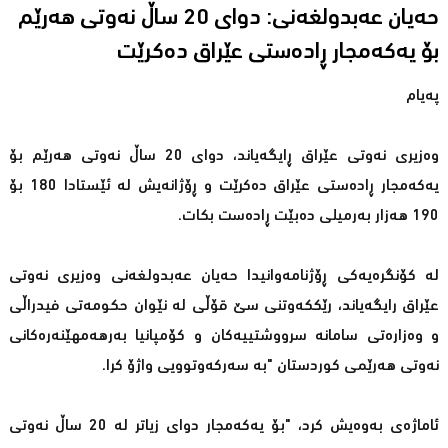
حەیان عەبدولغەنی: دوای 20 ساڵ نەوتی هەرێم
بۆ یەكەمجار ڕادەستی عێراق دەكرێت
پەیام
وەزیری نەوتی عێراق ڕایگەیاند، دوای 20 ساڵ نەوتی هەرێم بۆ
یەكەمجار ڕادەستی عێراق دەكرێت و ڕۆژانەیش لە ئێستادا 180 بۆ
190 هەزار بەرمیلی دەبێت ڕادەست بكات.
لە كۆنگرەیەكی ڕۆژنامەوانیدا حەیان عەبدولغەنی وەزیری نەوتی
عێراق رایگەیاند، رێككەوتنی سێ قۆڵی لە نێوان حكومەتی فیدراڵی
و وەزارەتی سامانە سرووشتییەكان و كۆمپانیا بەرهەمهێنەرەكانی
نەوتی هەرێمی كوردستان "بە سەركەوتوویی واژۆ كرا.
ئاماژەی بەوەیش كرد، "بۆ یەكەمجار دوای زیاتر لە 20 ساڵ نەوتی