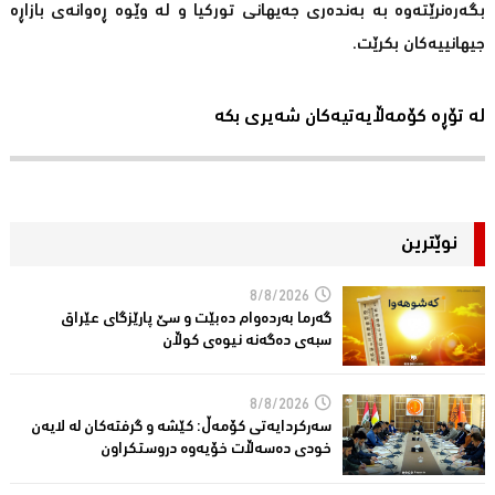
بگەرەنرێتەوە بە بەندەری جەیهانی توركیا و لە وێوە ڕەوانەی بازاڕە
جیهانییەكان بكرێت.
لە تۆڕە کۆمەڵایەتیەکان شەیری بکە
نوێترین
8/8/2026
گەرما بەردەوام دەبێت و سێ پارێزگای عێراق
سبەی دەگەنە نیوەی كوڵان
8/8/2026
سەركردایەتی كۆمەڵ: كێشە و گرفتەكان لە لایەن
خودی دەسەڵات خۆیەوە دروستكراون