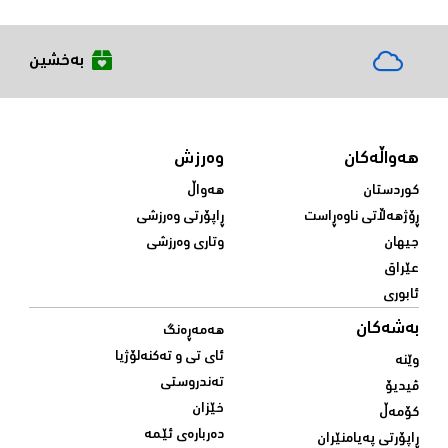
بەخشین
هەواڵەکان
وەرزش
کوردستان
هەواڵ
ڕۆژهەڵاتی ناوەڕاست
ڕاپۆرتی وەرزشی
جیهان
وتاری وەرزشی
عێراق
ئابوری
بەشەکان
هەمەڕەنگ
ئای تی و تەکنەلۆژیا
وێنە
تەندروستی
ڤیدیۆ
خێزان
کۆمەڵ
دەربارەی ئێمە
ڕاپۆرتی پەیامنێران