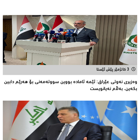
3 کاتژمێر پێش ئێستا
وەزیری نەوتی عێراق: ئێمە ئامادە بووین سووتەمەنی بۆ هەرێم دابین
بكەین، بەڵام نەیانویست