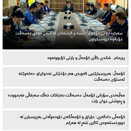
سەركردایەتی كۆمەڵ: كێشە و گرفتەكان لە لایەن خودی دەسەڵات
خۆیەوە دروستكراون
پیرمام.. شاندی باڵای كۆمه‌ڵ و پارتی كۆبوونه‌وه‌
كۆمەڵ: بەرپرسیارێتیی گەورەی هەر دۆخێکی نەخوازراو، دەكەوێتە
ئەستۆی دەسەڵات
مەڵبەندى سۆرانى کۆمەڵ: دەسەڵات حەزناکات خەڵک سەرقاڵى فەرموودە
و ڕەوشتى جوان بێت
کۆمەڵى دادگەرى: عێراق و كۆمەڵگەی نێودەوڵەتی بەرپرسیارن لە
دوورخستنەوەى ئاگری شەڕ لە هەرێم