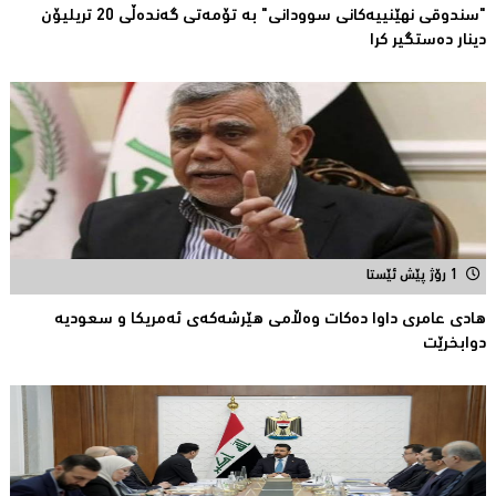
"سندوقی نهێنییەكانی سوودانی" بە تۆمەتی گەندەڵی 20 تریلیۆن
دینار دەستگیر كرا
1 رۆژ پێش ئێستا
هادی عامری داوا دەكات وەڵامی هێرشەكەی ئەمریكا و سعودیە
دوابخرێت