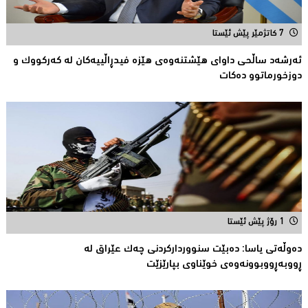
7 کاتژمێر پێش ئێستا
ئەرشەد ساڵحی داواى هێشتنەوەى هێزە فیدڕاڵییەکان لە كەركووك و
دوزخورماتوو دەکات
1 رۆژ پێش ئێستا
دەوڵەتی یاسا: دەبێت سنوورداركردنی چەك عێراق لە
ڕووبەڕووبوونەوەی خوێناوی بپارێزێت