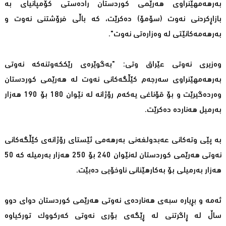
بەرهەمهێنراوی هەرێمی كوردستان رادەستی كۆمپانیای بە
بازاڕكردنی نەوت (سۆمۆ) دەكرێت، كە باڵی فرۆشتنی نەوت و
بەرهەمەكانێتی لە وەزارەتی نەوت".
وەزیری نەوتی عێراق وتی: "بەگوێرەی رێككەوتنەكە نەوتی
بەرهەمهێنراوی سەرجەم كێڵگەكانی نەوت لە هەرێمی كوردستان
وەردەگیرێت و بۆ قۆناغی یەكەم رۆژانە لە نێوان 180 بۆ 190 هەزار
بەرمیل هەناردە دەكرێت.
بە پێی وتەكانی عەبدولغەنی بەرهەمی ئێستای رۆژانەی كێڵگەكانی
نەوتی هەرێمی كوردستان لەنێوان 240 بۆ 250 هەزار بەرمیلە كە 50
هەزار بەرمیلی بۆ بەكارهێنانی ناوخۆیی دەبێت.
ئەمە و بڕیارە سبەی هەناردەی نەوتی هەرێمی كوردستان دوای دوو
ساڵ لە ڕاگرتنی لە ڕێگەی بۆری نەوتی كەركووك توركیاوە