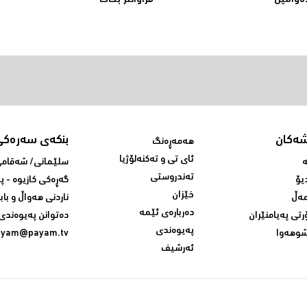
ەوامین
فراوانتر بكات
شەکان
بنکەی سەرەکی
هەمەڕەنگ
ئای تی و تەکنەلۆژیا
ە
سلێمانی/ شه‌قامی 
تەندروستی
یۆ
گه‌ڕه‌کی کازیوه‌ - 
خێزان
ەڵ
ناردنی‌ هه‌واڵ و باب
دەربارەی ئێمە
رتی پەیامنێران
ده‌توانن په‌یوه‌ندی‌
پەیوەندی
وهەوا
ayam@payam.tv
ئەرشیف