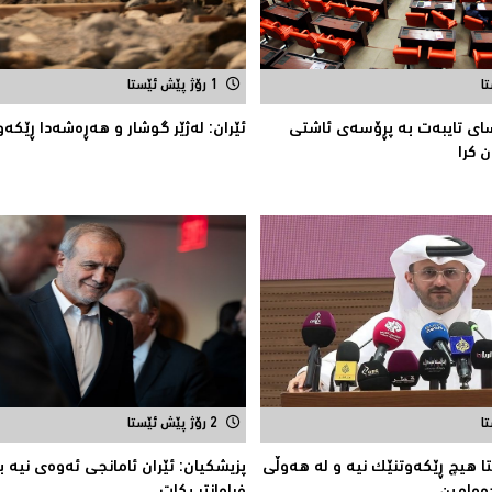
1 رۆژ پێش ئێستا
اسای تایبه‌ت به‌ پڕۆسه‌ی ئاشتی
ئێران: له‌ژێر گوشار و هەڕەشەدا ڕێکەو
ن كرا
2 رۆژ پێش ئێستا
تا هیچ ڕێکەوتنێک نیە و لە هەوڵى
پزیشكیان: ئێران ئامانجی ئه‌وه‌ی نیه‌ ب