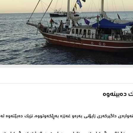
ك دەبینەوە