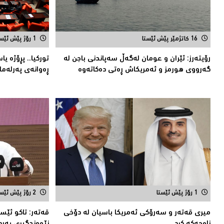
16 کاتژمێر پێش ئێستا
1 رۆژ پێش ئێستا
رۆیتەرز: ئێران و عومان لەگەڵ سەپاندنی باجن لە
توركیا.. پڕۆژه‌ ی
گەرووی هورمز و ئەمریکاش ڕەتی دەکاتەوە
ڕه‌وانه‌ی په‌رله‌ما
1 رۆژ پێش ئێستا
2 رۆژ پێش ئێستا
میری قه‌ته‌ر و سه‌رۆكی ئه‌مریكا باسیان له‌ دۆخی
قەتەر: تاکو ئێس