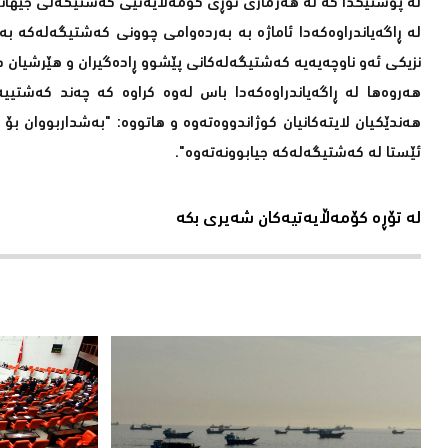
لە پۆستێکدا کە لە هەژماری تۆڕی کۆمەڵایەتیی کەشتیگەلی جیهانیی
نزیکی ئەو ناوچەیەیە کەشتیگەلەکانی پێشوو ڕادەگیران و هێرشیان د
هەروەها لە ڕاگەیاندراوەکەدا باس لەوە کراوە کە چەند کەشتیی
هەندێکیان لایتەکانیان کوژاندووەتەوە و هاتووە: "بەشداربووان بۆ
ئێستا لە کەشتیگەلەکە جیابوونەتەوە".
لە تۆڕە کۆمەڵایەتیەکان شەیری بکە