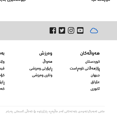
ناوچه‌كه‌ كرد
نێوەندگیرى بەرد
هەواڵەکان
وەرزش
بە
کوردستان
هەواڵ
وێن
ڕۆژهەڵاتی ناوەڕاست
ڕاپۆرتی وەرزشی
ڤید
جیهان
وتاری وەرزشی
کۆم
عێراق
ڕاپۆ
ئابوری
کەش
مافی لەبەرگرتنەوەی بابەتەکانی ئەم ماڵپەڕە پارێزراوە بۆ کەناڵی ئاسمانی پەیام