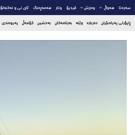
سەرەتا
هەواڵ
وەرزش
ڤیدیۆ
وتار
هەمەڕەنگ
ئای تی و تەکنەلۆژ
ڕاپۆرتی پەیامنێران
دەربارە
وێنە
بەرنامەکان
بەخشین
کۆمەڵ
پەیوەندی