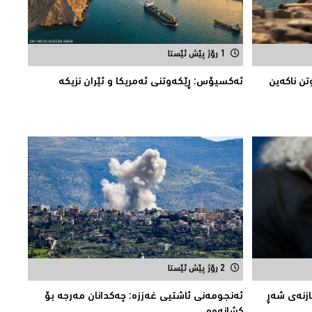
1 رۆژ پێش ئێستا
تن ناکەین
ئه‌كسیۆس: ڕێكه‌وتنی ئه‌مریكا و ئێران نزیكه‌
2 رۆژ پێش ئێستا
ازنه‌ی شه‌ڕ
ئەنجومەنى ئاشتیی غەززە: چەکدانان مەرجە بۆ