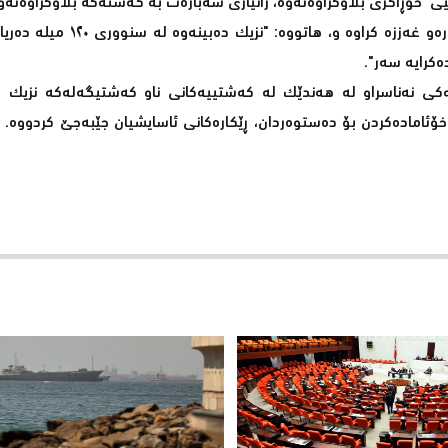
 خۆڕاگری بڵاوکراوەتەوە، زانیاری سەبارەت بە گەشتەکە بڵاوکراوەتەو
لە ڕاگەیاندراوەکەدا ئاماژە بە بەردەوامی چوونی کەشتیگەلەکە بەرەو غ
ەکرایە سەر".
ەکی نەناسراو لە هەندێک لە کەشتییەکانی ناو کەشتیگەلەکە نزیک ب
 خۆئامادەکردن بۆ دەستوەردان، ڕێکارەکانی ئاسایشیان جێبەجێ کردووە.