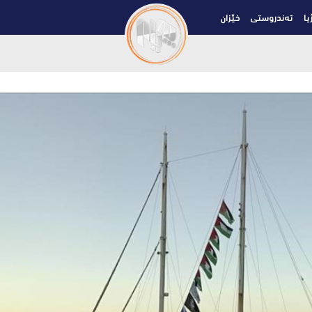
یا
تەندروستی
خێزان