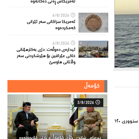
ئەمریکاش ڕەتی دەکاتەوە
6/8/2026
ئه‌مریكا سزاكانی سه‌ر ئێرانی
كه‌مكرده‌وه‌
6/8/2026
ئیدارەى دەوڵەت: دژى بەکارهێنانى
خاکی عێراقین بۆ هێرشکردنى سەر
وڵاتانی هاوسێ
کۆمەڵ
3/8/2026
کەشتیگەلی جیهانیی خۆڕاگری، کە بە ئامانجی شکاندنی گەمارۆی قه‌واره‌ی داگیركه‌ری زایۆنی بەرەو غەززە بەڕێکەوتووە، نزیک دەبێتەوە لە سنووری ١٢٠
پیرمام.. شاندی باڵای كۆمه‌ڵ و پارتی كۆبوونه‌وه‌