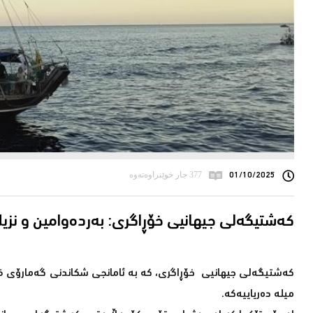
01/10/2025
377 جار خوێنراوەتەوە
کەشتیگەلی جیهانیی خۆڕاگری: بەردەوامین و نزی
میلە دەریاییەکە.