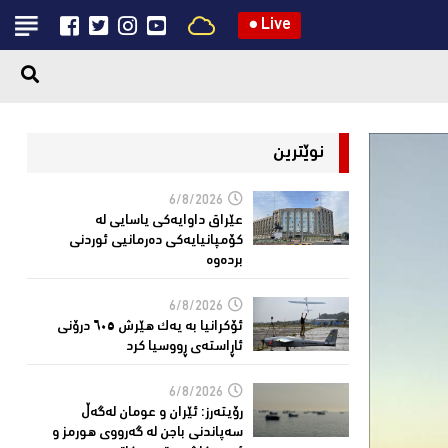
●
Live
نوێترین
6/8/2026
عێراق داوایەکی یاسایی لە
کۆمپانیایه‌كی دەرمانیى ئوردنی
بردەوە
6/8/2026
ئۆکرانیا بە یەک هێرش ٦٠٥ درۆنی
ئاڕاستەى ڕووسیا کرد
6/8/2026
رۆیتەرز: ئێران و عومان لەگەڵ
سەپاندنی باجن لە گەرووی هورمز و