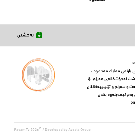
کشانەوە
بەخشین
بازنه‌ی مه‌لیک مه‌حمود -
پشت نه‌خۆشخانه‌ی‌ هه‌رێم بۆ
ه‌ت و سه‌رنج و تێبینییه‌كانتان
 به‌م ئیمه‌یله‌وه‌ بكه‌ن
p
©
PayamTv
2026
/ Developed by
Avesta Group