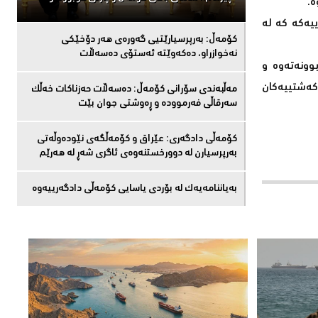
ە.
ەززە کراوە و، هاتووە: "نزیک دەبینەوە لە سنووری ١٢٠ میلە دەریاییەکە کە لە
كۆمەڵ: بەرپرسیارێتیی گەورەی هەر دۆخێکی
نەخوازراو، دەكەوێتە ئەستۆی دەسەڵات
وونەتەوە و
 کەشتییەکان
مەڵبەندى سۆرانى کۆمەڵ: دەسەڵات حەزناکات خەڵک
سەرقاڵى فەرموودە و ڕەوشتى جوان بێت
کۆمەڵى دادگەرى: عێراق و كۆمەڵگەی نێودەوڵەتی
بەرپرسیارن لە دوورخستنەوەى ئاگری شەڕ لە هەرێم
بەیاننامەیەک لە بۆردی یاسایی کۆمەڵی دادگەرییەوە