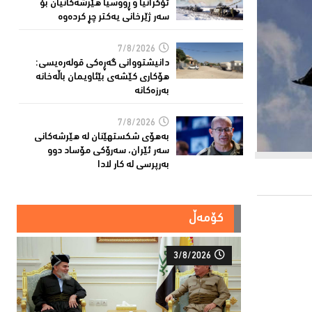
ئۆكرانیا و ڕووسیا هێرشەكانیان بۆ
سەر ژێرخانی یەكتر چڕ كردەوە
7/8/2026
دانیشتووانى گەڕەكی قولەرەیسی:
هۆکارى کێشەى بێئاویمان باڵەخانە
بەرزەكانە
7/8/2026
بەهۆى شکستهێنان لە هێرشەکانى
سەر ئێران، سەرۆكی مۆساد دوو
بەرپرسی لە كار لادا
کۆمەڵ
3/8/2026