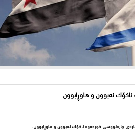
ناكۆك نەبوون و هاوڕابوون
بارەی چارەنووسی كوردەوە ناكۆك نەبوون و هاوڕابوون.