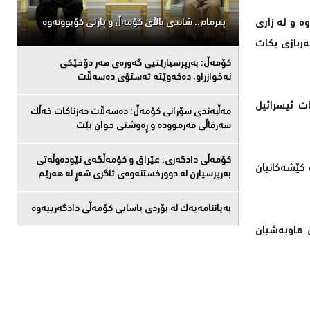
ە و لە زاری
پیرمام.. شاندی باڵای كۆمه‌ڵ و پارتی كۆبوونه‌وه‌
 تاوتوێی ئەوە دەكرێت كە سوپای ئیسرائیل پاشەكشە لە 9 پێگەی سەربازی بكات
كۆمەڵ: بەرپرسیارێتیی گەورەی هەر دۆخێکی
نەخوازراو، دەكەوێتە ئەستۆی دەسەڵات
ت ئیسرائیل
مەڵبەندى سۆرانى کۆمەڵ: دەسەڵات حەزناکات خەڵک
سەرقاڵى فەرموودە و ڕەوشتى جوان بێت
کۆمەڵى دادگەرى: عێراق و كۆمەڵگەی نێودەوڵەتی
 كێشەكانیان
بەرپرسیارن لە دوورخستنەوەى ئاگری شەڕ لە هەرێم
بەیاننامەیەک لە بۆردی یاسایی کۆمەڵی دادگەرییەوە
 هاوبەشیان