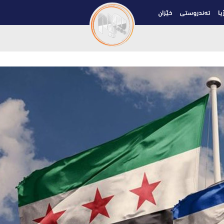
یا
تەندروستی
خێزان