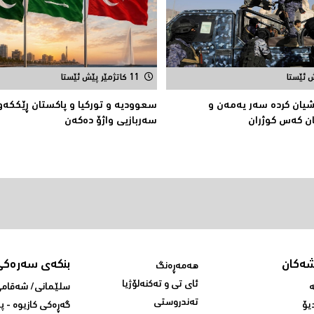
11 کاتژمێر پێش ئێستا
یان كردە سەر یەمەن و
سعوودیە و توركیا و پاكستان ڕێككەو
ن كەس كوژران
سەربازیی واژۆ دەكەن
شەکان
بنکەی سەرەکی
هەمەڕەنگ
ئای تی و تەکنەلۆژیا
ە
سلێمانی/ شه‌قامی 
تەندروستی
یۆ
گه‌ڕه‌کی کازیوه‌ - 