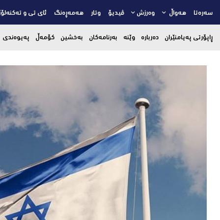
سەرەتا
هەواڵ
وەرزش
ڤیدیۆ
وتار
هەمەڕەنگ
ئای تی و تەکنەلۆژ
ڕاپۆرتی پەیامنێران
دەربارە
وێنە
بەرنامەکان
بەخشین
کۆمەڵ
پەیوەندی