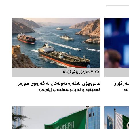
9 کاتژمێر پێش ئێستا
ر ئێران،
هاتووچۆی تانكەرە نەوتەكان لە گەرووی هورمز
ادا
کەمیکرد و لە بابولمەندەب زیادیكرد