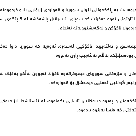
وەست بە ڕێككەوتنی نێوان سووریا و قەوارەی زایۆنیی بلاو كردووەتەو
سەرچاوەیەكی زایۆنییەوە نووسیویەتی: لە دانوستان لەگەڵ سووریا
ردوولا ناكۆكن و نەگەیشتوونەتە ئەنجام.
دیمەشق و تەلئەبیبدا ناكۆكیی لەسەرە، ئەوەیە كە سووریا داوا دەكا
بوەستێنێت، بەڵام تەلئەبیب ڕازی نەبووە.
یەكان و هێزەكانی سووریای دیموكراتەوە ناكۆك نەبوون بەڵكو یەكێك لە
انبەر گرەنتیی ئەمنیی دیمەشق بۆ قەوارەكە.
كەوتن و پەیوەندییەكانیان ئاسایی بكەنەوە، لە ئێستاشدا لیژنەیەكی