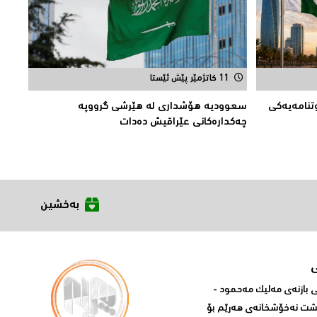
11 کاتژمێر پێش ئێستا
تنامەیەكی
سعوودیە هۆشداری لە هێرشی گرووپە
چەكدارەكانی عێراقیش دەدات
بەخشین
بازنه‌ی مه‌لیک مه‌حمود -
پشت نه‌خۆشخانه‌ی‌ هه‌رێم بۆ