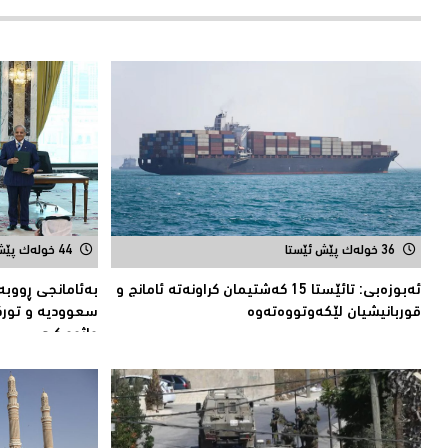
36 خولەک پێش ئێستا
44 خولەک پێش ئێستا
ئەبوزەبی: تائێستا 15 كەشتیمان كراونەتە ئامانج و
بەئامانجی ڕووبە
قوربانیشیان لێكەوتووەتەوە
سعوودیە و توركی
واژوو كرد