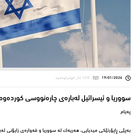
19/01/2026
1426 جار خوێنراوەتەوە
سووریا و ئیسرائیل لەبارەی چارەنووسی كوردەوە 
پەیام
بەپێی ڕاپۆرتێكی میدیایی، هەریەك لە سووریا و قەوارەی زایۆنی لە