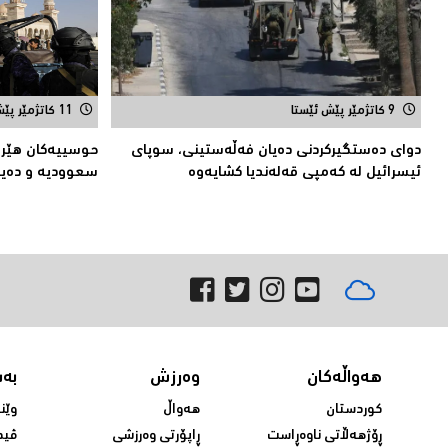
9 کاتژمێر پێش ئێستا
11 کاتژمێر پێش ئێستا
دوای دەستگیركردنی دەیان فەڵەستینی، سوپای
حوسییەكان هێرش
ئیسرائیل لە كەمپی قەلەندیا كشایەوە
سعوودیە و دەیا
هەواڵەکان
وەرزش
بە
کوردستان
هەواڵ
وێن
ڕۆژهەڵاتی ناوەڕاست
ڕاپۆرتی وەرزشی
ڤید