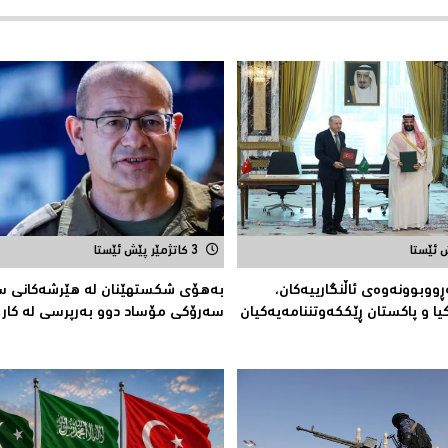
3 کاتژمێر پێش ئێستا
ڕووبوونەوەی ئاڵنگارییەكان،
بەهۆى شکستهێنان لە هێرشەکانى سە
ا و پاكستان ڕێككەوتننامەیەکیان
سەرۆكی مۆساد دوو بەرپرسی لە كار ل