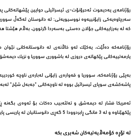
رۆژنامەی یەدیعوت ئەحرۆنۆت-ی ئیسرائیلی دوایین پێشهاتەكانی پەی
كە لە بەرزاییەكانی جۆلان دەستی بەسەردا گرتوون، بەڵام هێشتا هە
رۆژنامەكە دەڵێت، یەكێك لەو خاڵانەی لە دانوستانەكانی نێوان 
یارمەتییەكانی پێكهاتەی دروزی لە باشووری سووریا و نزیك دیمەشق 
بەپێی رۆژنامەكە، سووریا و قەوارەی زایۆنی لەبارەی ناوچە كوردی
پاشەكشەی سوپای ئیسرائیل بووە لە ناوچەكانی "جەبەل شێخ" لەبەر
ئەمریكا فشار لە دیمەشق و تەلئەبیب دەكات بۆ ئەوەی بگەنە ڕێك
پێكهێناوە و لە 3 مانگی ڕابردوودا 5 گەڕی دانوستانیان لە پاریسی پایتەختی فەرەنسا بەرێوە بردووە.
لە تۆڕە کۆمەڵایەتیەکان شەیری بکە