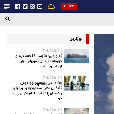
●
Live
نوێترین
7/8/2026
ئەبوزەبی: تائێستا 15 كەشتیمان
كراونەتە ئامانج و قوربانیشیان
لێكەوتووەتەوە
7/8/2026
بەئامانجی ڕووبەڕووبوونەوەی
ئاڵنگارییەكان، سعوودیە و توركیا و
پاكستان ڕێككەوتننامەیەکیان واژوو
كرد
7/8/2026