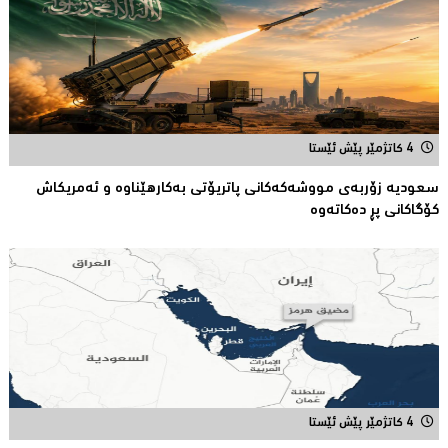
4 کاتژمێر پێش ئێستا
سعودیە زۆربەی مووشەكەكانی پاتریۆتی بەكارهێناوە و ئەمریكاش
كۆگاكانی پڕ دەكاتەوە
4 کاتژمێر پێش ئێستا