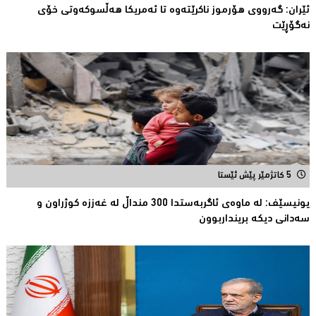
ئێران: گەرووی هۆرموز ناكرێتەوە تا ئەمریكا هەڵسوكەوتی خۆی
نەگۆڕێت
5 کاتژمێر پێش ئێستا
یونیسێف: لە ماوەی ئاگربەستدا 300 منداڵ لە غەززە كوژراون و
سەدانی دیكە برینداربوون