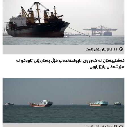
11 کاتژمێر پێش ئێستا
کەشتییەکان لە گەرووى بابولمەندەب فێڵ بەکاردێنن تاوەکو لە
هێرشەکان پارێزراوبن