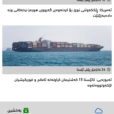
12 کاتژمێر پێش ئێستا
ئەمریكا: ڕێککەوتنى نوێ بۆ كردنەوەی گەرووی هورمز نرخەكانی وزە
دادەبەزێنێت
24 کاتژمێر پێش ئێستا
ئەبوزەبی: تائێستا 15 كەشتیمان كراونەتە ئامانج و قوربانیشیان
لێكەوتووەتەوە
بەخشین