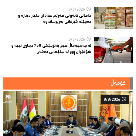
8/8/2026
داهاتی نانەوتی هەرێم سەدان ملیار دینارە و
دەچێتە گیرفانی بەرپرسانەوە
8/8/2026
لە چەمچەماڵ هیچ بەنزینێکى 750 دیناری نییە و
شۆفێران ڕوو لە سلێمانى دەکەن
کۆمەڵ
8/8/2026