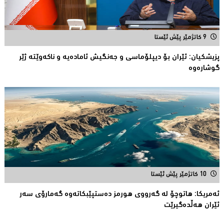
9 کاتژمێر پێش ئێستا
پزیشكیان: ئێران بۆ دیپلۆماسی و جەنگیش ئامادەیە و ناکەوێتە ژێر
گوشارەوە
10 کاتژمێر پێش ئێستا
ئەمریكا: هاتوچۆ لە گەرووی هورمز دەستپێبكاتەوە گەمارۆی سەر
ئێران هەڵدەگیرێت