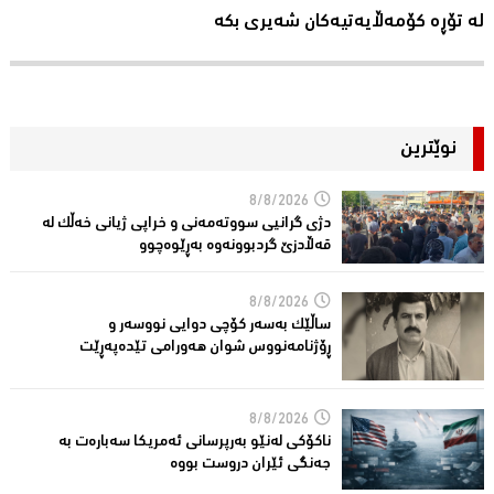
لە تۆڕە کۆمەڵایەتیەکان شەیری بکە
نوێترین
8/8/2026
دژی گرانیی سووتەمەنی و خراپی ژیانی خەڵك لە
قەڵادزێ‌ گردبوونەوە بەڕێوەچوو
8/8/2026
ساڵێك بەسەر كۆچی دوایی نووسەر و
ڕۆژنامەنووس شوان هەورامی تێدەپەڕێت
8/8/2026
ناكۆكی لەنێو بەرپرسانى ئەمریكا سەبارەت بە
جەنگی ئێران دروست بووە