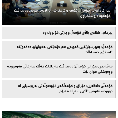
سەركردایەتی كۆمەڵ: كێشە و گرفتەكان لە لایەن خودی دەسەڵات
خۆیەوە دروستكراون
پیرمام.. شاندی باڵای كۆمه‌ڵ و پارتی كۆبوونه‌وه‌
كۆمەڵ: بەرپرسیارێتیی گەورەی هەر دۆخێکی نەخوازراو، دەكەوێتە
ئەستۆی دەسەڵات
مەڵبەندى سۆرانى کۆمەڵ: دەسەڵات حەزناکات خەڵک سەرقاڵى فەرموودە
و ڕەوشتى جوان بێت
کۆمەڵى دادگەرى: عێراق و كۆمەڵگەی نێودەوڵەتی بەرپرسیارن لە
دوورخستنەوەى ئاگری شەڕ لە هەرێم