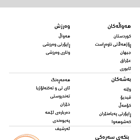
هەواڵەکان
وەرزش
کوردستان
هەواڵ
ڕۆژهەڵاتی ناوەڕاست
ڕاپۆرتی وەرزشی
جیهان
وتاری وەرزشی
عێراق
ئابوری
بەشەکان
هەمەڕەنگ
ئای تی و تەکنەلۆژیا
وێنە
تەندروستی
ڤیدیۆ
خێزان
کۆمەڵ
دەربارەی ئێمە
ڕاپۆرتی پەیامنێران
پەیوەندی
کەشوهەوا
ئەرشیف
بنکەی سەرەکی