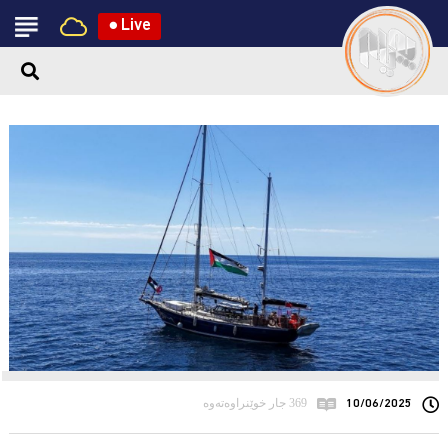
●
Live
10/06/2025
369 جار خوێنراوەتەوە