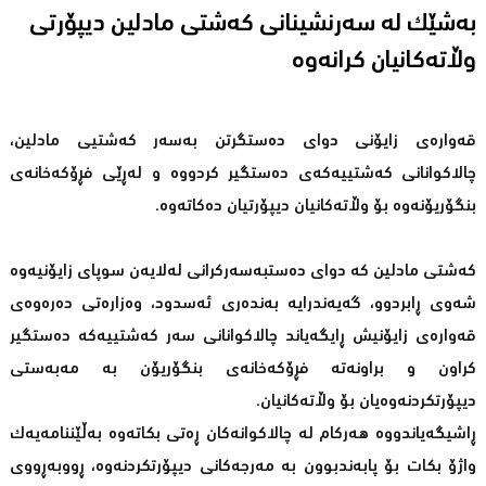
به‌شێك له‌ سه‌رنشینانی كه‌شتی مادلین دیپۆرتی
قه‌واره‌ی زایۆنی دوای ده‌ستگرتن به‌سه‌ر كه‌شتیی مادلین،
چالاكوانانی كه‌شتییه‌كه‌ی ده‌ستگیر كردووه‌ و له‌ڕێی فڕۆكه‌خانه‌ی
بنگۆریۆنه‌وه‌ بۆ وڵاته‌كانیان دیپۆرتیان ده‌كاته‌وه‌.
كه‌شتی مادلین كه‌ دوای ده‌ستبه‌سه‌ركرانی له‌لایه‌ن سوپای زایۆنیه‌وه‌
شه‌وی ڕابردوو، گه‌یه‌ندرایه‌ به‌نده‌ری ئه‌سدود، وه‌زاره‌تی ده‌ره‌وه‌ی
قه‌واره‌ی زایۆنیش ڕایگه‌یاند چالاكوانانی سه‌ر كه‌شتییه‌كه‌ ده‌ستگیر
كراون و براونه‌ته‌ فڕۆكه‌خانه‌ی بنگۆریۆن به‌ مه‌به‌ستی
دیپۆرتكردنه‌وه‌یان بۆ وڵاته‌كانیان.
ڕاشیگه‌یاندووه‌ هه‌ركام له‌ چالاكوانه‌كان ڕه‌تی بكاته‌وه‌ به‌ڵێننامه‌یه‌ك
واژۆ بكات بۆ پابه‌ندبوون به‌ مه‌رجه‌كانی دیپۆرتكردنه‌وه‌، ڕووبه‌ڕووی