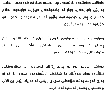
دادگایی ده‌كرێته‌وه‌ بۆ ئه‌وه‌ی بڕیار له‌سه‌ر دیپۆرتكردنه‌وه‌كه‌یان بدات.
به‌ پێی زانیاریه‌كان، چوار له‌ چالاكوانه‌كان دیپۆرت كراونه‌وه‌، به‌ڵام
هه‌شتیان ڕه‌تیان كردووه‌ته‌وه‌ واژوو له‌سه‌ر مه‌رجه‌كان بكه‌ن، به‌و
هۆیه‌وه‌ ده‌ستبه‌سه‌ر كراون.
وه‌زاره‌تی ده‌ره‌وه‌ی قه‌واره‌ی زایۆنی ئاشكرای كرد كه‌ چالاكوانانه‌كان
ڕه‌تیان كردووه‌ته‌وه‌ سه‌یری فیلمێكی به‌ڵگه‌نامه‌یی له‌سه‌ر
هێرشه‌كانی حه‌وتی ئۆكتۆبه‌ر بكه‌ن.
كه‌شتی مادلین به‌ر له‌ چه‌ند ڕۆژێك له‌مه‌وبه‌ر له‌ كه‌ناراوه‌كانی
ئیتاڵیاوه‌ وه‌ك هه‌وڵێك بۆ شكاندنی ئابڵوقه‌كه‌ی سه‌ری بۆ غه‌ززه‌
به‌ڕێ كه‌وت، به‌ڵام هێزه‌كانی سوپای زایۆنی له‌ ده‌ریادا ڕێیان پێ گرتن
و ده‌ستیان به‌سه‌ر كه‌شتیه‌كه‌دا گرت.