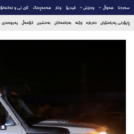
سەرەتا
هەواڵ
وەرزش
ڤیدیۆ
وتار
هەمەڕەنگ
ئای تی و تەکنەلۆژ
ڕاپۆرتی پەیامنێران
دەربارە
وێنە
بەرنامەکان
بەخشین
کۆمەڵ
پەیوەندی