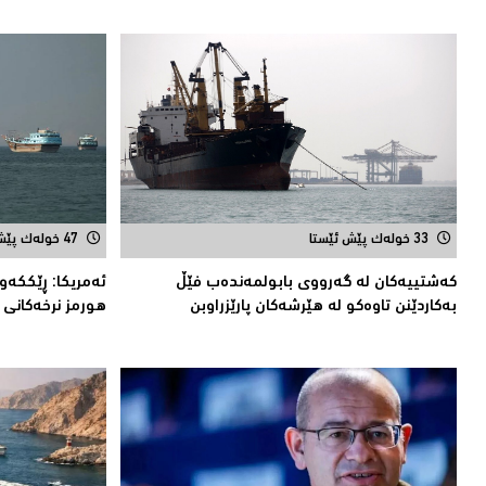
33 خولەک پێش ئێستا
47 خولەک پێش ئێستا
کەشتییەکان لە گەرووى بابولمەندەب فێڵ
ئەمریكا: ڕێککەو
بەکاردێنن تاوەکو لە هێرشەکان پارێزراوبن
هورمز نرخەكانی 