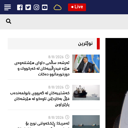
●
Live
نوێترین
8/8/2026
ئەرشەد ساڵحی داواى هێشتنەوەى
هێزە فیدڕاڵییەکان لە كەركووك و
دوزخورماتوو دەکات
8/8/2026
کەشتییەکان لە گەرووى بابولمەندەب
فێڵ بەکاردێنن تاوەکو لە هێرشەکان
پارێزراوبن
8/8/2026
ئەمریكا: ڕێککەوتنى نوێ بۆ