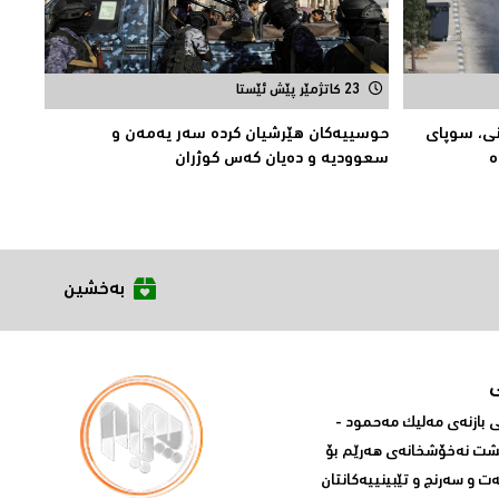
23 کاتژمێر پێش ئێستا
نی، سوپای
حوسییەكان هێرشیان كردە سەر یەمەن و
ە
سعوودیە و دەیان كەس كوژران
بەخشین
بازنه‌ی مه‌لیک مه‌حمود -
پشت نه‌خۆشخانه‌ی‌ هه‌رێم بۆ
ه‌ت و سه‌رنج و تێبینییه‌كانتان