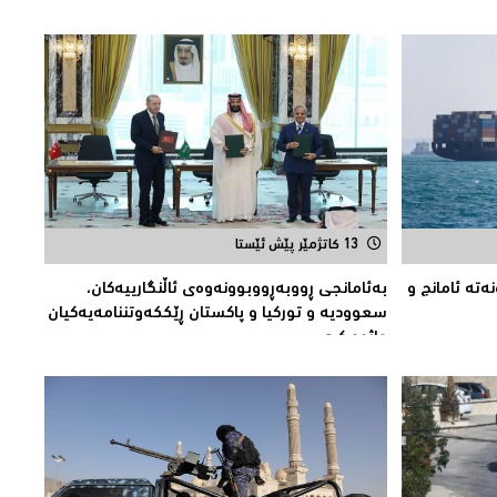
13 کاتژمێر پێش ئێستا
مان كراونەتە ئامانج و
بەئامانجی ڕووبەڕووبوونەوەی ئاڵنگارییەكان،
سعوودیە و توركیا و پاكستان ڕێككەوتننامەیەکیان
واژوو كرد