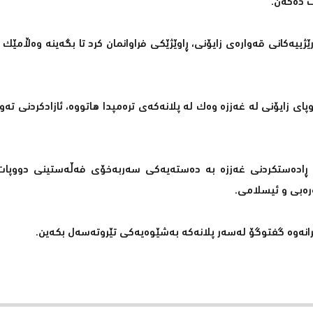
ت دەكەن.
ییەكانی قەوارەی زایۆنی، ڕاوێژێكی فراوانمان كرد تا بگەینە وەڵامێك 
 زایۆنی لە غەززە وەك لە پلانەكەی ترەمپدا هاتووە، ئازادكردنی تەو
ۆ ڕادەستكردنی غەززە بە دەستەیەكی سەربەخۆی فەڵەستینی دووپات
رەبی و ئیسلامی.
رانەوە گفتوگۆ لەسەر پلانەكە بەشێوەیەكی تێروتەسەل بكەین.