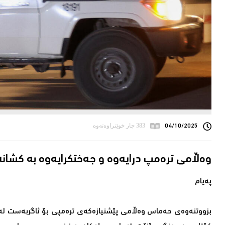
04/10/2025
383 جار خوێنراوەتەوە
وەڵامى ترەمپ درایەوە و جەختکرایەوە بە کشانەى 
پەیام
بزووتنەوەی حەماس وەڵامی پێشنیازەكەی ترەمپی بۆ ئاگربەست لە غ