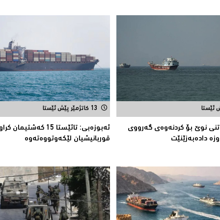
13 کاتژمێر پێش ئێستا
تنى نوێ بۆ كردنەوەی گەرووی
ئەبوزەبی: تائێستا 15 كەشتی
وزە دادەبەزێنێت
قوربانیشیان لێكەوتووەتەوە