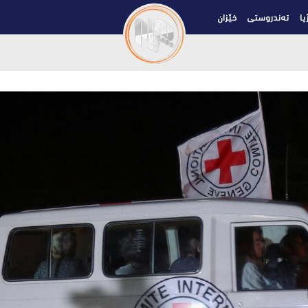
یا
تەندروستی
خێزان