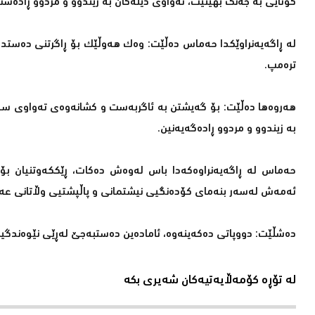
كۆتایی بە جەنگ بهێنێت، تەواوی دیلەكان بە زیندوو و مردوو ڕادەس
لە ڕاگەیەنراوێكدا حەماس دەڵێت: وەك هەوڵێك بۆ ڕاگرتنی دەستدرێژ
ترەمپ.
هەروەها دەڵێت: بۆ گەیشتن بە ئاگربەست و كشانەوەی تەواوی سوپای
بە زیندوو و مردوو ڕادەگەیەنین.
حەماس لە ڕاگەیەنراوەكەدا باس لەوەش دەكات، ڕێككەوتنیان ب
ئەمەش لەسەر بنەمای كۆدەنگیی نیشتمانی و پاڵپشتیی وڵاتانی عە
دەشڵێت: دووپاتی دەكەینەوە، ئامادەین دەستبەجێ لەڕێی نێوەندگی
لە تۆڕە کۆمەڵایەتیەکان شەیری بکە