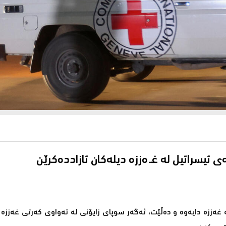
ئیسرائیل لە غـ.ەززە دیلەكان ئازاددەکرێن
ەززە دایەوە و دەڵێت، ئەگەر سوپای زایۆنی لە تەواوی كەرتی غەززە 