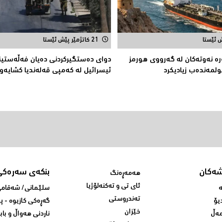
21 کاتژمێر پێش ئێستا
ە نەوتەكان لە گەرووی هورمز
دوای دەستگیركردنی دەیان فەڵەستی
ولمەندەب زیادیكرد
ئیسرائیل لە كەمپی قەلەندیا كشایەو
شەکان
بنکەی سەرەکی
هەمەڕەنگ
ئای تی و تەکنەلۆژیا
ە
سلێمانی/ شه‌قامی 
تەندروستی
یۆ
گه‌ڕه‌کی کازیوه‌ - 
خێزان
ەڵ
ناردنی‌ هه‌واڵ و باب