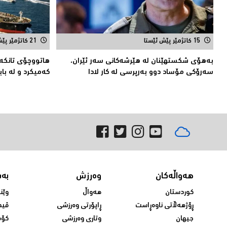
15 کاتژمێر پێش ئێستا
21 کاتژمێر پێش ئێستا
بەهۆى شکستهێنان لە هێرشەکانى سەر ئێران،
هاتووچۆی تانكەر
سەرۆكی مۆساد دوو بەرپرسی لە كار لادا
کەمیکرد و لە باب
هەواڵەکان
وەرزش
بە
کوردستان
هەواڵ
وێن
ڕۆژهەڵاتی ناوەڕاست
ڕاپۆرتی وەرزشی
ڤید
جیهان
وتاری وەرزشی
کۆم