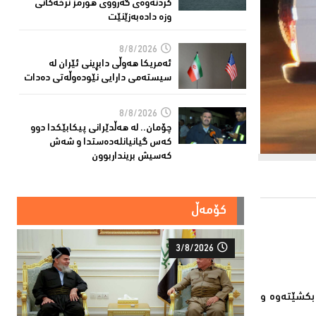
كردنەوەی گەرووی هورمز نرخەكانی
وزە دادەبەزێنێت
8/8/2026
ئەمریکا هەوڵى دابڕینى ئێران لە
سیستەمی دارایی نێودەوڵەتی دەدات
8/8/2026
چۆمان.. لە هەڵدێرانی پیكابێکدا دوو
کەس گیانیانلەدەستدا و شەش
کەسیش برینداربوون
کۆمەڵ
3/8/2026
بكشێتەوە و