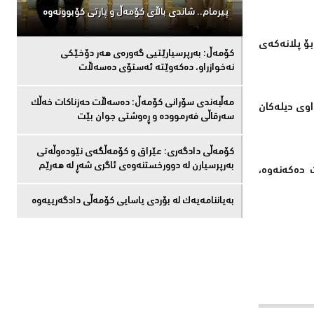
پیرمام.. شاندی باڵای كۆمه‌ڵ و پارتی كۆبوونه‌وه‌
بۆ پلانەكەی
كۆمەڵ: بەرپرسیارێتیی گەورەی هەر دۆخێکی
نەخوازراو، دەكەوێتە ئەستۆی دەسەڵات
مەڵبەندى سۆرانى کۆمەڵ: دەسەڵات حەزناکات خەڵک
اوی دیلەكان
سەرقاڵى فەرموودە و ڕەوشتى جوان بێت
کۆمەڵى دادگەرى: عێراق و كۆمەڵگەی نێودەوڵەتی
بەرپرسیارن لە دوورخستنەوەى ئاگری شەڕ لە هەرێم
 دەكەنەوە،
بەیاننامەیەک لە بۆردی یاسایی کۆمەڵی دادگەرییەوە