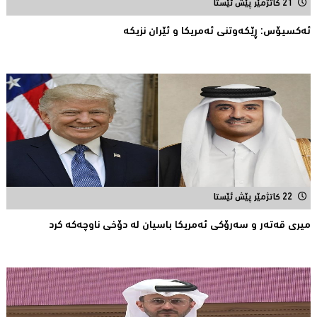
21 کاتژمێر پێش ئێستا
ئه‌كسیۆس: ڕێكه‌وتنی ئه‌مریكا و ئێران نزیكه‌
22 کاتژمێر پێش ئێستا
میری قه‌ته‌ر و سه‌رۆكی ئه‌مریكا باسیان له‌ دۆخی ناوچه‌كه‌ كرد