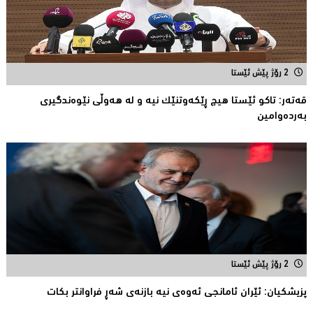
2 رۆژ پێش ئێستا
قەتەر: تاکو ئێستا هیچ ڕێکەوتنێک نیە و لە هەوڵى نێوەندگیرى
بەردەوامین
2 رۆژ پێش ئێستا
پزیشكیان: ئێران ئامانجی ئه‌وه‌ی نیه‌ بازنه‌ی شه‌ڕ فراوانتر بكات