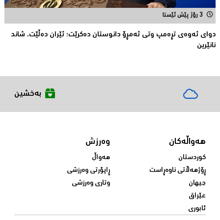
3 رۆژ پێش ئێستا
دوای ئه‌وه‌ی تڕه‌مپ وتی ئه‌مڕۆ دانوستان ده‌كرێت؛ ئێران ده‌ڵێت، شاند
نانێرین
بەخشین
هەواڵەکان
وەرزش
کوردستان
هەواڵ
ڕۆژهەڵاتی ناوەڕاست
ڕاپۆرتی وەرزشی
جیهان
وتاری وەرزشی
عێراق
ئابوری