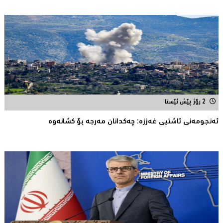
2 رۆژ پێش ئێستا
ئەنجومەنى ئاشتیی غەززە: چەکدانان مەرجە بۆ کشانەوە