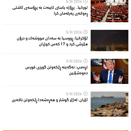
5/8/2026
توركیا.. پڕۆژه‌ یاسای تایبه‌ت به‌ پڕۆسه‌ی ئاشتی
ڕه‌وانه‌ی په‌رله‌مان كرا
5/8/2026
ئۆكرانیا: ڕووسیا به‌ سه‌دان مووشه‌ك و درۆن
هێرشی كرد و 17 كه‌س كوژران
5/8/2026
تڕه‌مپ: نه‌گه‌ینه‌ ڕێكه‌وتن گورزی قورس
ده‌وه‌شێنین
5/8/2026
ئێران: له‌ژێر گوشار و هەڕەشەدا ڕێکەوتن ناکەین