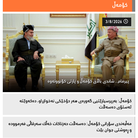
کۆمەڵ
3/8/2026
پیرمام.. شاندی باڵای كۆمه‌ڵ و پارتی كۆبوونه‌وه‌
كۆمەڵ: بەرپرسیارێتیی گەورەی هەر دۆخێکی نەخوازراو، دەكەوێتە
ئەستۆی دەسەڵات
مەڵبەندى سۆرانى کۆمەڵ: دەسەڵات حەزناکات خەڵک سەرقاڵى فەرموودە
و ڕەوشتى جوان بێت