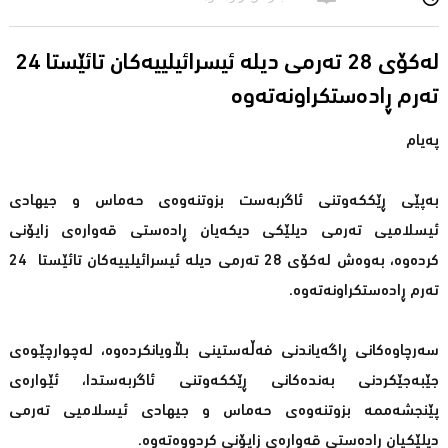
لەكۆی 28 تەرمی دیلە ئیسرائیلییەكان تائێستا 24
تەرم ڕادەستکراونەتەوە
پەیام
بەپێی ڕێككەوتنی ئاگربەست بزوتنەوەی حەماس و جیهادی
ئیسلامیی تەرمی دیلێكی دیکەیان ڕادەستی قەوارەی زایۆنی
كردەوە، بەوەش لەكۆی 28 تەرمی دیلە ئیسرائیلییەكان تائێستا 24
تەرم ڕادەستکراونەتەوە.
سەرچاوەكانی ڕاگەیاندنی فەڵەستینی بڵاویانكردەوە، لەچوارچێوەی
جێبەجێكردنی بەندەكانی ڕێككەوتنی ئاگربەستدا، ئێوارەی
پێنجشەممە بزوتنەوەی حەماس و جیهادی ئیسلامیی تەرمی
دیلێكیان ڕادەستی قەوارەی زایۆنی كردووەتەوە.