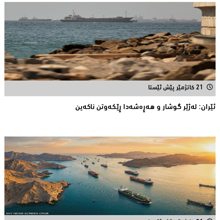
21 کاتژمێر پێش ئێستا
ئێران: له‌ژێر گوشار و هەڕەشەدا ڕێکەوتن ناکەین