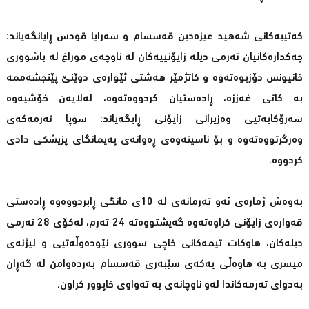
كەتیبەكانی شەهید عیزەدین قەسسام و سەرایا قودس ڕایانگەیاند:
چەكدارەكانیان تەرمی دیلە زایۆنییەكان لە ناوچەی موراغ لە باشووری
خانیونس دۆزیوەتەوە و كاتژمێر هەشتی ئێوارەی دوێنێ‌ پێنجشەممە
بە كاتی غەززە، ڕادەستیان كردووەتەوە، لەلایەن خۆشیەوە
سەرۆكایەتیی وەزیرانی زایۆنی ڕایگەیاند: سوپا تەرمەكەی
وەرگرتووەتەوە و بۆ ناسینەوەی ڕەوانەی پەیمانگای پزیشكی دادی
كردووە.
بەوەش ژمارەی ئەو تەرمانەی لە 10ی مانگی ڕابردووەوە ڕادەستی
قەوارەی زایۆنی كراوەتەوە گەیشتووەتە 24 تەرم، لەكۆی 28 تەرمی
دیلەكان، هاوكات تیمەكانی خاچی سووری نێودەوڵەتیی و لیژنەی
میسری بە هاوەڵی یەكەی سێبەری قەسسام بەردەوامن لە گەڕان
بەدوای تەرمەكاندا لەو ناوچانەی بە تەواوی خاپوور كراون.