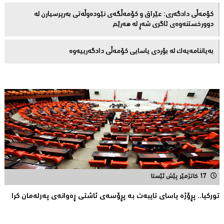
کۆمەڵى دادگەرى: عێراق و كۆمەڵگەی نێودەوڵەتی بەرپرسیارن لە
دوورخستنەوەى ئاگری شەڕ لە هەرێم
بەیاننامەیەک لە بۆردی یاسایی کۆمەڵی دادگەرییەوە
17 کاتژمێر پێش ئێستا
توركیا.. پڕۆژه‌ یاسای تایبه‌ت به‌ پڕۆسه‌ی ئاشتی ڕه‌وانه‌ی په‌رله‌مان كرا