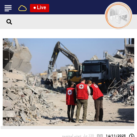
●
Live
14/11/2025
339 جار خوێنراوەتەوە