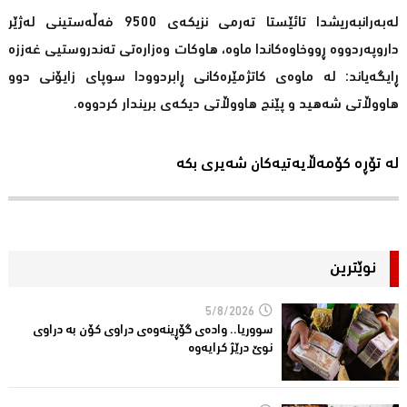
لەبەرانبەریشدا تائێستا تەرمی نزیكەی 9500 فەڵەستینی لەژێر
داروپەردووە ڕووخاوەكاندا ماوە، هاوكات وەزارەتی تەندروستیی غەززە
ڕایگەیاند: لە ماوەی كاتژمێرەكانی ڕابردوودا سوپای زایۆنی دوو
هاووڵاتی شەهید و پێنج هاووڵاتی دیكەی بریندار كردووە.
لە تۆڕە کۆمەڵایەتیەکان شەیری بکە
نوێترین
5/8/2026
سووریا.. واده‌ی گۆڕینه‌وه‌ی دراوی كۆن به‌ دراوی
نوێ درێژ كرایه‌وه‌