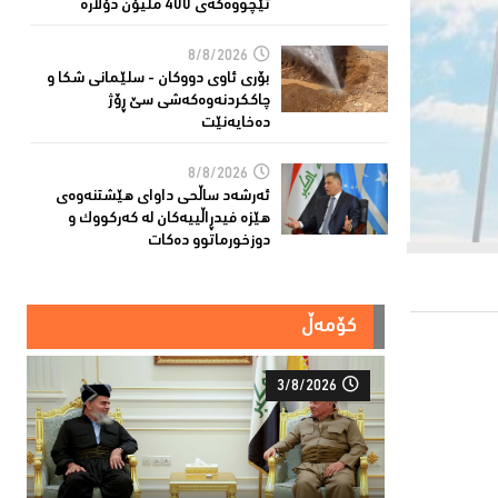
تێچووەكەی 400 ملیۆن دۆلارە
8/8/2026
بۆری ئاوی دووکان - سلێمانی شکا و
چاککردنەوەکەشى سێ ڕۆژ
دەخایەنێت
8/8/2026
ئەرشەد ساڵحی داواى هێشتنەوەى
هێزە فیدڕاڵییەکان لە كەركووك و
دوزخورماتوو دەکات
کۆمەڵ
3/8/2026