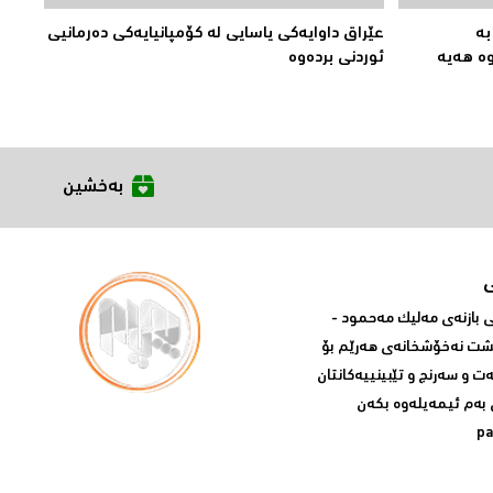
بە
عێراق داوایەکی یاسایی لە کۆمپانیایه‌كی دەرمانیى
ە هەیە
ئوردنی بردەوە
بەخشین
بازنه‌ی مه‌لیک مه‌حمود -
پشت نه‌خۆشخانه‌ی‌ هه‌رێم بۆ
ه‌ت و سه‌رنج و تێبینییه‌كانتان
 به‌م ئیمه‌یله‌وه‌ بكه‌ن
p