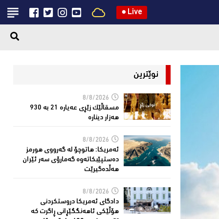
●
Live
نوێترین
8/8/2026
مسقاڵێک زێڕی عەیارە 21 بە 930
هەزار دینارە
8/8/2026
ئەمریكا: هاتوچۆ لە گەرووی هورمز
دەستپێبكاتەوە گەمارۆی سەر ئێران
هەڵدەگیرێت
8/8/2026
دادگای ئەمریكا دروستكردنی
هۆڵێكی ئاهەنگگێڕانی ڕاگرت كە