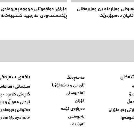
بردنی وەزارەتە بێ وەزیرەكانى
عێراق: دواکەوتنى مووچە پەیوەندی 
کانیان دەسپێردرێت
ڕێكخستنەوەی خەرجییە گشتییەکانەو
شەکان
بنکەی سەرەکی
هەمەڕەنگ
ئای تی و تەکنەلۆژیا
ە
سلێمانی/ شه‌قامی 
تەندروستی
یۆ
گه‌ڕه‌کی کازیوه‌ - 
خێزان
ەڵ
ناردنی‌ هه‌واڵ و باب
دەربارەی ئێمە
رتی پەیامنێران
ده‌توانن په‌یوه‌ندی‌
پەیوەندی
وهەوا
ayam@payam.tv
ئەرشیف