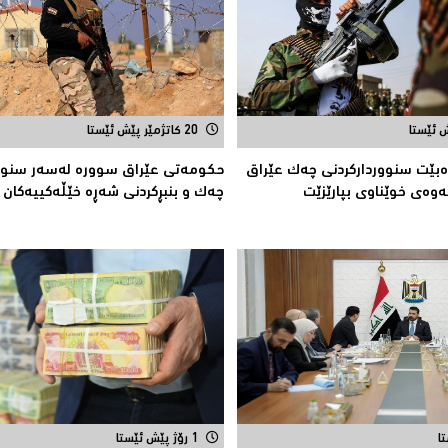
20 کاتژمێر پێش ئێستا
ەبێت سنوورداركردنی چەك عێراق
حكومەتى عێراق سوورە لەسەر سنوور
ەوەی خوێناوی بپارێزێت
چەك و بنبڕكردنی شەڕە خێڵەكییەكان
1 رۆژ پێش ئێستا