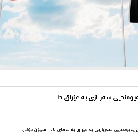
وەندیی سەربازی بە عێراق دا
سەربازیی بە عێراق بە بەهای 100 ملیۆن دۆلار.