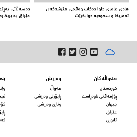
هادی عامری داوا دەكات وەڵامی هێرشەكەی
دەسەڵاتى بەڕێوە
ئەمریكا و سعودیە دوابخرێت
عێراق بە بریکارە
هەواڵەکان
وەرزش
بە
کوردستان
هەواڵ
وێن
ڕۆژهەڵاتی ناوەڕاست
ڕاپۆرتی وەرزشی
ڤید
جیهان
وتاری وەرزشی
کۆم
عێراق
ڕاپۆ
ئابوری
کەش