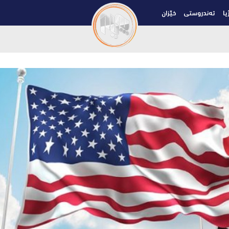
یا
تەندروستی
خێزان