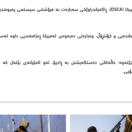
ئاژانسی هاوكاریی ئاسایشی بەرگریی سەربە وەزارەتی بەرگریی ئەمریكا (DSCA)، ڕاگەیاندراوێكی سەبارەت بە فرۆشتنی سیس
ماندەیی و كۆنتڕۆڵ، وەزارەتی دەرەوەی ئەمریكا ڕەزامەندیی داوە لە
ێتەوە؛ خاڵەكانی دەستگەیشتن بە ڕادیۆ، ئەو ئامێرانەی بێتەل كە ه
ۆیی.