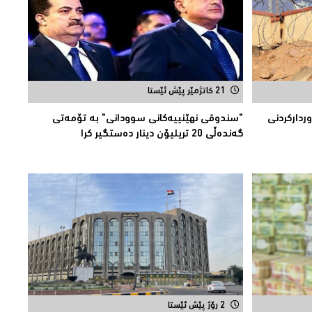
21 کاتژمێر پێش ئێستا
داركردنی
"سندوقی نهێنییەكانی سوودانی" بە تۆمەتی
گەندەڵی 20 تریلیۆن دینار دەستگیر كرا
2 رۆژ پێش ئێستا