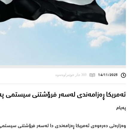
14/11/2025
369 جار خوێنراوەتەوە
ئەمریكا ڕەزامەندی لەسەر فرۆشتنی سیستمی پەی
پەیام
وەزارەتی دەرەوەی ئەمریكا ڕەزامەندی دا لەسەر فرۆشتنی سیستمی پەیوەندیی 