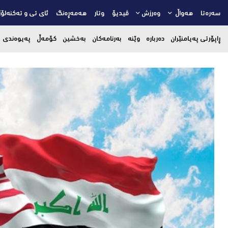
سەرەتا
هەواڵ
وەرزش
ڤیدیۆ
وتار
هەمەڕەنگ
ئای تی و تەکنەلۆژ
ڕاپۆرتی پەیامنێران
دەربارە
وێنە
بەرنامەکان
بەخشین
کۆمەڵ
پەیوەندی