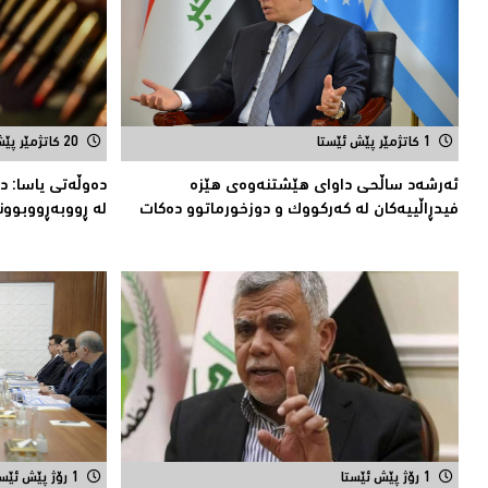
1 کاتژمێر پێش ئێستا
20 کاتژمێر پێش ئێستا
ئەرشەد ساڵحی داواى هێشتنەوەى هێزە
دەوڵەتی یاسا: د
فیدڕاڵییەکان لە كەركووك و دوزخورماتوو دەکات
لە ڕووبەڕووبوون
1 رۆژ پێش ئێستا
1 رۆژ پێش ئێستا