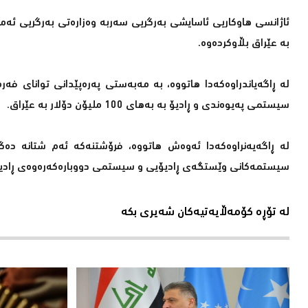
بە عێراق بڵاوكردەوە.
لە ڕاگەیاندراوەكەدا هاتووە، بە مەبەستی پەرەپێدانی توانای فەر
سیستمی پەیوەندی و ڕادیۆ بە بەهای 100 ملیۆن دۆلار بە عێراق.
لە ڕاگەیەنراوەكەدا ئەوەش هاتووە، فرۆشتنەكە ئەم شتانە دەگر
سیستمەكانی وێستگەی ڕادیۆیی و سیستمی دووبارەكەرەوەی ڕادی
لە تۆڕە کۆمەڵایەتیەکان شەیری بکە