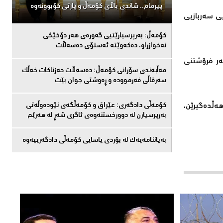
پیرمام.. شاندی باڵای كۆمه‌ڵ و پارتی كۆبوونه‌وه‌
تمی پەیوەندیی سەربازیی
كۆمەڵ: بەرپرسیارێتیی گەورەی هەر دۆخێکی
نەخوازراو، دەكەوێتە ئەستۆی دەسەڵات
سەر فرۆشتنی
مەڵبەندى سۆرانى کۆمەڵ: دەسەڵات حەزناکات خەڵک
سەرقاڵى فەرموودە و ڕەوشتى جوان بێت
کۆمەڵى دادگەرى: عێراق و كۆمەڵگەی نێودەوڵەتی
ەڵدەگیرێن،
بەرپرسیارن لە دوورخستنەوەى ئاگری شەڕ لە هەرێم
بەیاننامەیەک لە بۆردی یاسایی کۆمەڵی دادگەرییەوە