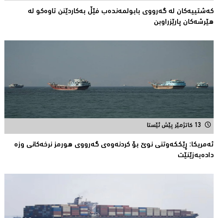
کەشتییەکان لە گەرووى بابولمەندەب فێڵ بەکاردێنن تاوەکو لە
هێرشەکان پارێزراوبن
13 کاتژمێر پێش ئێستا
ئەمریكا: ڕێککەوتنى نوێ بۆ كردنەوەی گەرووی هورمز نرخەكانی وزە
دادەبەزێنێت