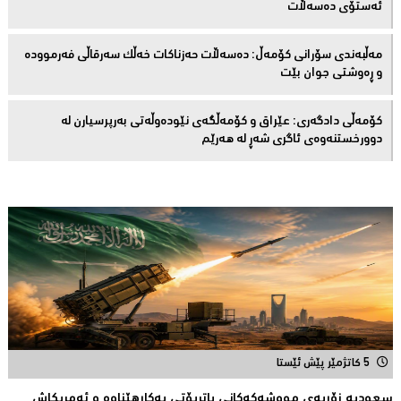
ئەستۆی دەسەڵات
مەڵبەندى سۆرانى کۆمەڵ: دەسەڵات حەزناکات خەڵک سەرقاڵى فەرموودە
و ڕەوشتى جوان بێت
کۆمەڵى دادگەرى: عێراق و كۆمەڵگەی نێودەوڵەتی بەرپرسیارن لە
دوورخستنەوەى ئاگری شەڕ لە هەرێم
5 کاتژمێر پێش ئێستا
سعودیە زۆربەی مووشەكەكانی پاتریۆتی بەكارهێناوە و ئەمریكاش