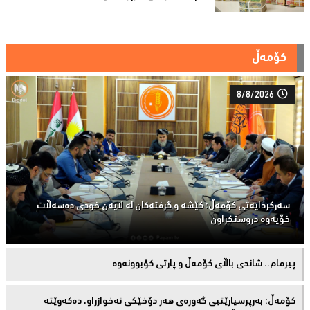
کۆمەڵ
8/8/2026
سەركردایەتی كۆمەڵ: كێشە و گرفتەكان لە لایەن خودی دەسەڵات
خۆیەوە دروستكراون
پیرمام.. شاندی باڵای كۆمه‌ڵ و پارتی كۆبوونه‌وه‌
كۆمەڵ: بەرپرسیارێتیی گەورەی هەر دۆخێکی نەخوازراو، دەكەوێتە