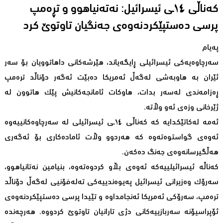
کەناڵى ١٤ـى ئیسرائیل: نەتەنیاهوو و تڕەمپ
پرسى دەستپێکردنەوەى جەنگیان تاوتوێ کرد
پەیام
سەرچاوەیەکی ئیسرائیلی ڕایگەیاند، هێرشەکانی داهاتوویان بۆ سەر
ئێران بە هاوبەشی لەگەڵ ئەمریکا دەبێت ئەگەر دۆناڵد ترەمپ
ڕەزامەندی لەسەر بدات، هاوکات ئامانجەکانیش پێک هاتوون لە
ژێرخانی وزەی ئەو وڵاتە.
ئەمە لەکاتێکدایە کە کەناڵى ١٤ـى ئیسرائیلی لە سەرچاوەکانییەوە
ئەوەى گواستوەتەوە کە هەردوو وڵات ئامادەکاری بۆ ئەگەری
هەڵگیرسانەوەى جەنگ دەکەن.
کەناڵە ئیسرائیلییەکە ئەوەى بڵاو کردوەتەوە، بنیامین نەتانیاهوو،
سەرۆک وەزیرانی ئیسرائیل پەیوەندییەکی تەلەفۆنیی لەگەڵ دۆناڵد
ترەمپ، سەرۆکی ئەمریکا ئەنجامداوە و تێیدا پرسی دەستپێکردنەوەی
ئۆپراسیۆنە سەربازییەکانی دژی تارانیان تاوتوێ کردووە. هەرچەندە