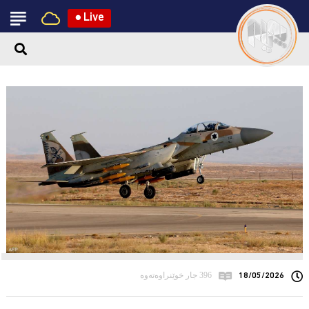
●
Live
18/05/2026
396 جار خوێنراوەتەوە