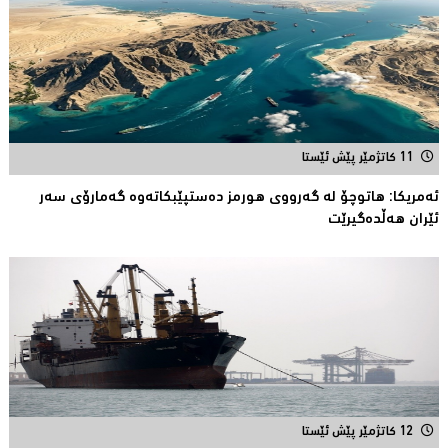
11 کاتژمێر پێش ئێستا
ئەمریكا: هاتوچۆ لە گەرووی هورمز دەستپێبكاتەوە گەمارۆی سەر
ئێران هەڵدەگیرێت
12 کاتژمێر پێش ئێستا