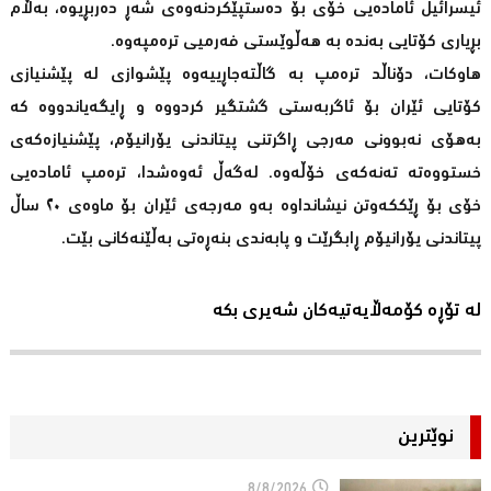
ئیسرائیل ئامادەیی خۆی بۆ دەستپێکردنەوەی شەڕ دەربڕیوە، بەڵام
بڕیاری کۆتایی بەندە بە هەڵوێستی فەرمیی ترەمپەوە.
هاوکات، دۆناڵد ترەمپ بە گاڵتەجاڕییەوە پێشوازی لە پێشنیازی
کۆتایی ئێران بۆ ئاگربەستی گشتگیر کردووە و ڕایگەیاندووە کە
بەهۆی نەبوونی مەرجی ڕاگرتنی پیتاندنی یۆرانیۆم، پێشنیازەکەی
خستووەتە تەنەکەی خۆڵەوە. لەگەڵ ئەوەشدا، ترەمپ ئامادەیی
خۆی بۆ ڕێککەوتن نیشانداوە بەو مەرجەی ئێران بۆ ماوەی ٢٠ ساڵ
پیتاندنی یۆرانیۆم ڕابگرێت و پابەندی بنەڕەتی بەڵێنەکانی بێت.
لە تۆڕە کۆمەڵایەتیەکان شەیری بکە
نوێترین
8/8/2026