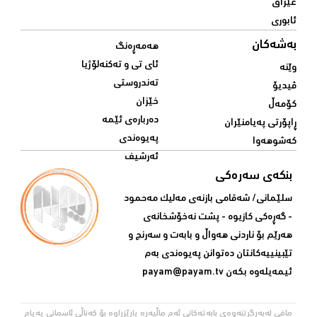
عێراق
ئابوری
بەشەکان
هەمەڕەنگ
ئای تی و تەکنەلۆژیا
وێنە
تەندروستی
ڤیدیۆ
خێزان
کۆمەڵ
دەربارەی ئێمە
ڕاپۆرتی پەیامنێران
پەیوەندی
کەشوهەوا
ئەرشیف
بنکەی سەرەکی
سلێمانی/ شه‌قامی بازنه‌ی مه‌لیک مه‌حمود
- گه‌ڕه‌کی کازیوه‌ - پشت نه‌خۆشخانه‌ی‌
هه‌رێم بۆ ناردنی‌ هه‌واڵ و بابه‌ت و سه‌رنج و
تێبینییه‌كانتان ده‌توانن په‌یوه‌ندی‌ به‌م
ئیمه‌یله‌وه‌ بكه‌ن
payam@payam.tv
مافی لەبەرگرتنەوەی بابەتەکانی ئەم ماڵپەڕە پارێزراوە بۆ کەناڵی ئاسمانی پەیام