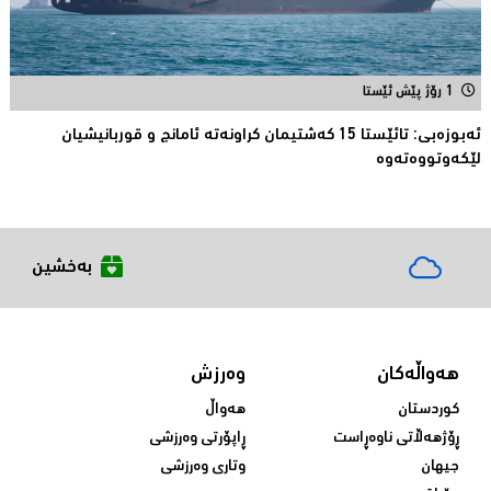
1 رۆژ پێش ئێستا
ئەبوزەبی: تائێستا 15 كەشتیمان كراونەتە ئامانج و قوربانیشیان
لێكەوتووەتەوە
بەخشین
هەواڵەکان
وەرزش
کوردستان
هەواڵ
ڕۆژهەڵاتی ناوەڕاست
ڕاپۆرتی وەرزشی
جیهان
وتاری وەرزشی