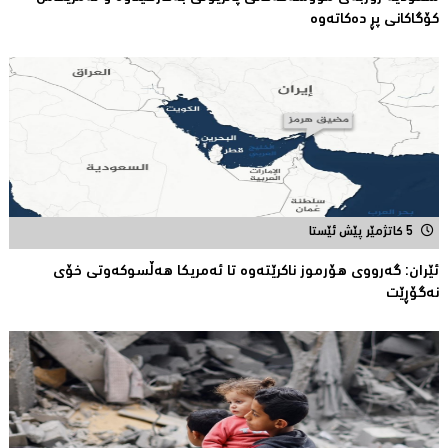
كۆگاكانی پڕ دەكاتەوە
5 کاتژمێر پێش ئێستا
ئێران: گەرووی هۆرموز ناكرێتەوە تا ئەمریكا هەڵسوكەوتی خۆی
نەگۆڕێت