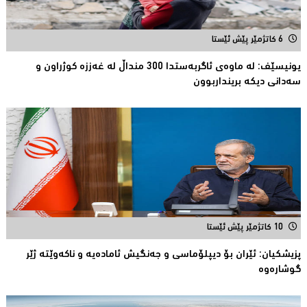
6 کاتژمێر پێش ئێستا
یونیسێف: لە ماوەی ئاگربەستدا 300 منداڵ لە غەززە كوژراون و
سەدانی دیكە برینداربوون
10 کاتژمێر پێش ئێستا
پزیشكیان: ئێران بۆ دیپلۆماسی و جەنگیش ئامادەیە و ناکەوێتە ژێر
گوشارەوە