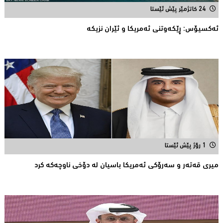
24 کاتژمێر پێش ئێستا
ئه‌كسیۆس: ڕێكه‌وتنی ئه‌مریكا و ئێران نزیكه‌
1 رۆژ پێش ئێستا
میری قه‌ته‌ر و سه‌رۆكی ئه‌مریكا باسیان له‌ دۆخی ناوچه‌كه‌ كرد