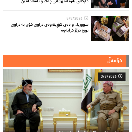
کارگەى بەرهەمهێنانى چەک و تەقەمەنین
5/8/2026
سووریا.. واده‌ی گۆڕینه‌وه‌ی دراوی كۆن به‌ دراوی
نوێ درێژ كرایه‌وه‌
کۆمەڵ
3/8/2026