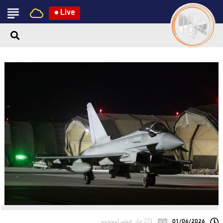
●
Live
01/06/2026
271 جار خوێنراوەتەوە