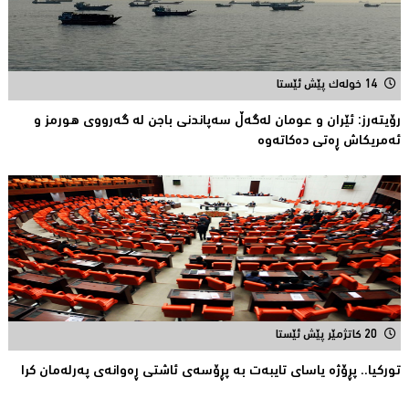
14 خولەک پێش ئێستا
رۆیتەرز: ئێران و عومان لەگەڵ سەپاندنی باجن لە گەرووی هورمز و
ئەمریکاش ڕەتی دەکاتەوە
20 کاتژمێر پێش ئێستا
توركیا.. پڕۆژه‌ یاسای تایبه‌ت به‌ پڕۆسه‌ی ئاشتی ڕه‌وانه‌ی په‌رله‌مان كرا