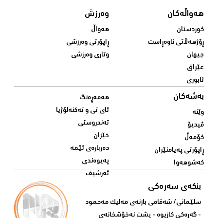
هەواڵەکان
وەرزش
کوردستان
هەواڵ
ڕۆژهەڵاتی ناوەڕاست
ڕاپۆرتی وەرزشی
جیهان
وتاری وەرزشی
عێراق
ئابوری
بەشەکان
هەمەڕەنگ
ئای تی و تەکنەلۆژیا
وێنە
تەندروستی
ڤیدیۆ
خێزان
کۆمەڵ
دەربارەی ئێمە
ڕاپۆرتی پەیامنێران
پەیوەندی
کەشوهەوا
ئەرشیف
بنکەی سەرەکی
سلێمانی/ شه‌قامی بازنه‌ی مه‌لیک مه‌حمود
- گه‌ڕه‌کی کازیوه‌ - پشت نه‌خۆشخانه‌ی‌