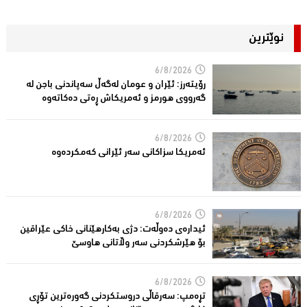
نوێترین
6/8/2026
رۆیتەرز: ئێران و عومان لەگەڵ سەپاندنی باجن لە
گەرووی هورمز و ئەمریکاش ڕەتی دەکاتەوە
6/8/2026
ئه‌مریكا سزاكانی سه‌ر ئێرانی كه‌مكرده‌وه‌
6/8/2026
ئیدارەى دەوڵەت: دژى بەکارهێنانى خاکی عێراقین
بۆ هێرشکردنى سەر وڵاتانی هاوسێ
6/8/2026
تڕەمپ: سەرقاڵى دروستکردنی گەورەترین تۆڕى