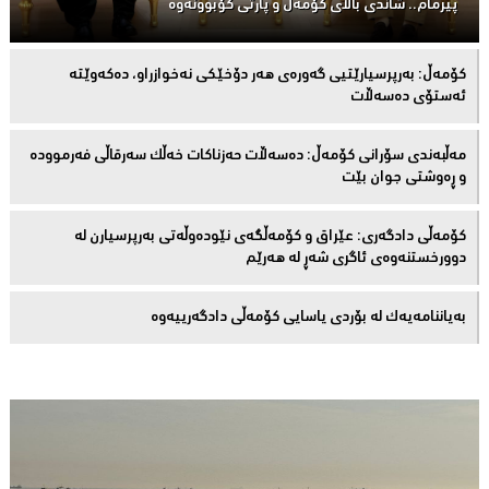
پیرمام.. شاندی باڵای كۆمه‌ڵ و پارتی كۆبوونه‌وه‌
كۆمەڵ: بەرپرسیارێتیی گەورەی هەر دۆخێکی نەخوازراو، دەكەوێتە
ئەستۆی دەسەڵات
مەڵبەندى سۆرانى کۆمەڵ: دەسەڵات حەزناکات خەڵک سەرقاڵى فەرموودە
و ڕەوشتى جوان بێت
کۆمەڵى دادگەرى: عێراق و كۆمەڵگەی نێودەوڵەتی بەرپرسیارن لە
دوورخستنەوەى ئاگری شەڕ لە هەرێم
بەیاننامەیەک لە بۆردی یاسایی کۆمەڵی دادگەرییەوە