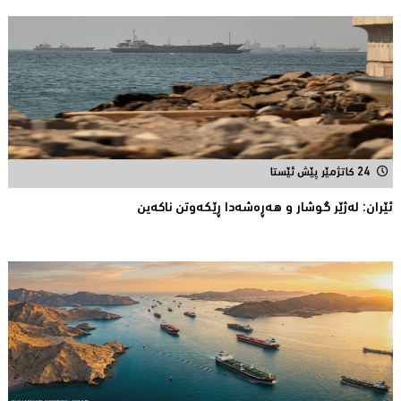
24 کاتژمێر پێش ئێستا
ئێران: له‌ژێر گوشار و هەڕەشەدا ڕێکەوتن ناکەین