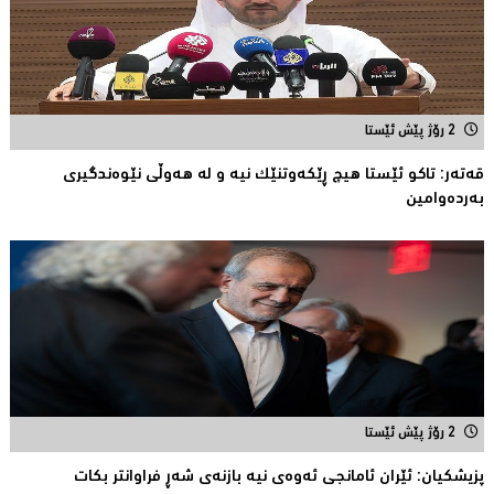
2 رۆژ پێش ئێستا
قەتەر: تاکو ئێستا هیچ ڕێکەوتنێک نیە و لە هەوڵى نێوەندگیرى
بەردەوامین
2 رۆژ پێش ئێستا
پزیشكیان: ئێران ئامانجی ئه‌وه‌ی نیه‌ بازنه‌ی شه‌ڕ فراوانتر بكات