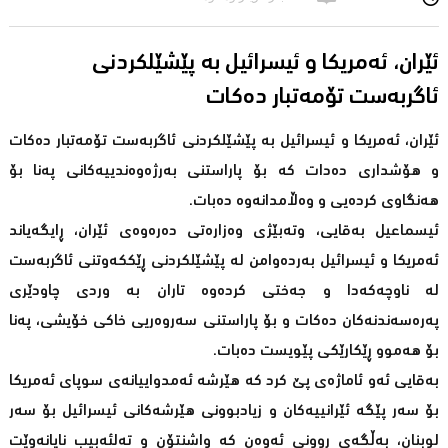
ئێران، ئەمریکا و ئیسرائیل بە پێشێلکردنی
ئاگربەست تۆمەتبار دەکات
ئێران، ئەمریکا و ئیسرائیل بە پێشێلکردنی ئاگربەست تۆمەتبار دەکات
و هۆشداری دەدات کە بۆ پاراستنی بەرژەوەندییەکانی پەنا بۆ
هەنگاوی کردەیی و وەڵامدانەوە دەبات.
ئیسماعیل بەقایی، وتەبێژی وەزارەتی دەرەوەی ئێران، ڕایگەیاند
ئەمریکا و ئیسرائیل بەردەوامن لە پێشێلکردنی ڕێککەوتنی ئاگربەست
لە ناوچەکەدا و جەختی کردەوە تاران بە وردی چاودێری
پەرەسەندنەکان دەکات و بۆ پاراستنی سەروەریی خاکی خۆیشی، پەنا
بۆ هەموو ڕێکارێکی پێویست دەبات.
بەقایی ئەو ئاماژەی پێ کرد کە هێرشە ئەمدواییانەی سوپای ئەمریکا
بۆ سەر پێگە ئێرانییەکان و زیادبوونی هێرشەکانی ئیسرائیل بۆ سەر
لوبنان، بەڵگەی ڕوونی ئەوەن کە واشنتۆن و تەلئەبیب نایانەوێت