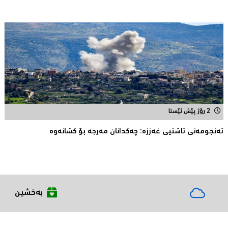
2 رۆژ پێش ئێستا
ئەنجومەنى ئاشتیی غەززە: چەکدانان مەرجە بۆ کشانەوە
بەخشین