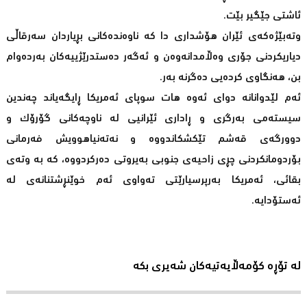
ئاشتی جێگیر بێت.
وتەبێژەکەی ئێران هۆشداری دا کە ناوەندەکانی بڕیاردان سەرقاڵی
دیاریکردنی جۆری وەڵامدانەوەن و ئەگەر دەستدرێژییەکان بەردەوام
بن، هەنگاوی کردەیی دەگرنە بەر.
ئەم لێدوانانە دوای ئەوە هات سوپای ئەمریکا ڕایگەیاند چەندین
سیستەمی بەرگری و ڕاداری ئێرانیی لە ناوچەکانی گۆرۆک و
دوورگەی قەشم تێکشکاندووە و نەتەنیاهوویش فەرمانی
بۆردومانکردنی چڕی زاحیەی جنوبی بەیروتی دەرکردووە، کە بە وتەی
بقائی، ئەمریکا بەرپرسیارێتی تەواوی ئەم خوێنڕشتنانەی لە
ئەستۆدایە.
لە تۆڕە کۆمەڵایەتیەکان شەیری بکە