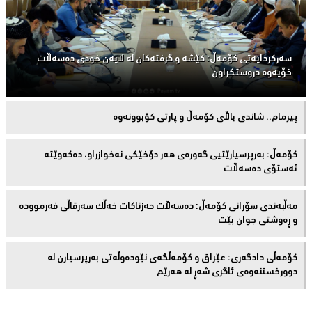
سەركردایەتی كۆمەڵ: كێشە و گرفتەكان لە لایەن خودی دەسەڵات
خۆیەوە دروستكراون
پیرمام.. شاندی باڵای كۆمه‌ڵ و پارتی كۆبوونه‌وه‌
كۆمەڵ: بەرپرسیارێتیی گەورەی هەر دۆخێکی نەخوازراو، دەكەوێتە
ئەستۆی دەسەڵات
مەڵبەندى سۆرانى کۆمەڵ: دەسەڵات حەزناکات خەڵک سەرقاڵى فەرموودە
و ڕەوشتى جوان بێت
کۆمەڵى دادگەرى: عێراق و كۆمەڵگەی نێودەوڵەتی بەرپرسیارن لە
دوورخستنەوەى ئاگری شەڕ لە هەرێم