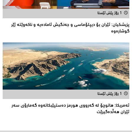
1 رۆژ پێش ئێستا
پزیشكیان: ئێران بۆ دیپلۆماسی و جەنگیش ئامادەیە و ناکەوێتە ژێر
گوشارەوە
1 رۆژ پێش ئێستا
ئەمریكا: هاتوچۆ لە گەرووی هورمز دەستپێبكاتەوە گەمارۆی سەر
ئێران هەڵدەگیرێت