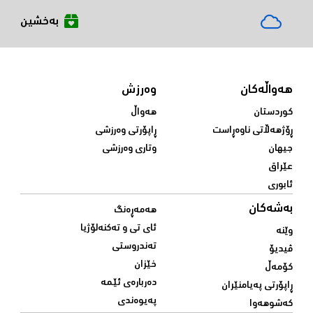
بەخشین
هەواڵەکان
وەرزش
کوردستان
هەواڵ
ڕۆژهەڵاتی ناوەڕاست
ڕاپۆرتی وەرزشی
جیهان
وتاری وەرزشی
عێراق
ئابوری
بەشەکان
هەمەڕەنگ
ئای تی و تەکنەلۆژیا
وێنە
تەندروستی
ڤیدیۆ
خێزان
کۆمەڵ
دەربارەی ئێمە
ڕاپۆرتی پەیامنێران
پەیوەندی
کەشوهەوا