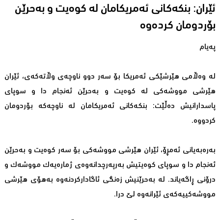
ئێران: بنكەكانی ئەمریكامان لە كوەیت و بەحرێن
بۆردومان كردەوە
پەیام
لە وەڵامی هێرشێكی ئەمریكا بۆ سەر دوو ناوچەی وڵاتەكەی، ئێران
هێرشی مووشەكی لە كوەیت و بەحرێن ئەنجام دا و سوپای
پاسدارانیش دەڵێت: بنكەكانی ئەمریكامان لە ناوچەكە بۆردومان
كردووە.
بەرەبەیانی ئەمڕۆ، ئێران هێرشی مووشەكی بۆ سەر كوەیت و بەحرێن
ئەنجام دا و سوپای كوەیتیش بەرپەرچدانەوەی ژمارەیەك مووشەك و
درۆنی ڕاگەیاند. لە بەحرێنیش زەنگی ئاگاداركردنەوە بەهۆی هێرشی
مووشەكییەكەی ئێرانەوە لێ درا.