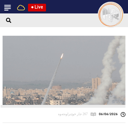
●
Live
06/06/2026
267 جار خوێنراوەتەوە