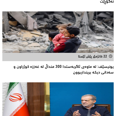
نەگۆڕێت
22 کاتژمێر پێش ئێستا
یونیسێف: لە ماوەی ئاگربەستدا 300 منداڵ لە غەززە كوژراون و
سەدانی دیكە برینداربوون