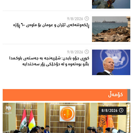
9/8/2026
ڕێكه‌وتنه‌كه‌ی ئێران و عومان بۆ ماوه‌ی ٦٠ ڕۆژه‌
9/8/2026
کوڕی جۆو بایدن: شێرپەنجە بە جەستەی باوکمدا
بڵاو بوەتەوە و لە دۆخێکی زۆر سەختدایە
کۆمەڵ
8/8/2026