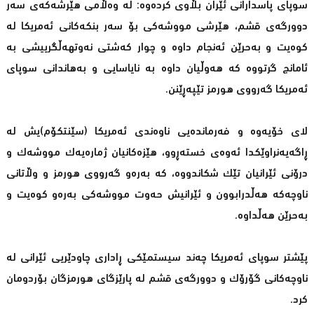
سوپای پاسدارانی ئێران بڵاوی كردەوە: لە وەڵامی هێرشەكەی سەر
دوورگەی قشم، هێرشی مووشەكی بۆ سەر بنكەكانی ئەمریكا لە
كوەیت و بەحرێن ئەنجام داوە و چوار كەشتی نەوتهەڵگرییشی بە
ئامانج گرتووە كە هەوڵیان داوە بە نایاسایی و بەهاندانی سوپای
ئەمریكا گەرووی هورمز تێپەڕێنن.
لای خۆیەوە و فەرماندەیی ناوەندی ئەمریكا (سێنتكۆم)یش لە
ڕاگەیەنراوێكدا ئەوەی خستەڕوو، هێزەكانیان ژمارەیەك مووشەك و
درۆنی ئێرانیان تێك شكاندووە، كە بەرەو گەرووی هورمز و وڵاتانی
ناوچەكە هەڵدرابوون و ئێرانیش حەوت مووشەكی بەرەو كوەیت و
بەحرێن هەڵداوە.
پێشتر سوپای ئەمریكا چەند سیستمێكی ڕاداری چاودێریی ئێرانی لە
ناوچەكانی گۆرۆك و دوورگەی قشم لە پارێزگای هورمزگان بۆردومان
كرد.