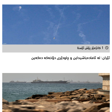
1 کاتژمێر پێش ئێستا
ئێران: له‌ ئاماده‌باشیداین و چاودێری دۆخه‌كه‌ ده‌كه‌ین