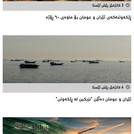
3 کاتژمێر پێش ئێستا
ڕێكه‌وتنه‌كه‌ی ئێران و عومان بۆ ماوه‌ی ٦٠ ڕۆژه‌
6 کاتژمێر پێش ئێستا
ئێران و عومان دەڵێن "نزیکین لە ڕێکەوتن"