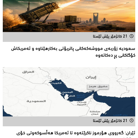
21 کاتژمێر پێش ئێستا
سعودیە زۆربەی مووشەكەكانی پاتریۆتی بەكارهێناوە و ئەمریكاش
كۆگاكانی پڕ دەكاتەوە
21 کاتژمێر پێش ئێستا
ئێران: گەرووی هۆرموز ناكرێتەوە تا ئەمریكا هەڵسوكەوتی خۆی