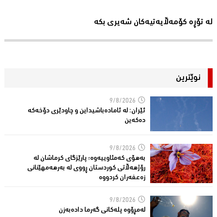
لە تۆڕە کۆمەڵایەتیەکان شەیری بکە
نوێترین
9/8/2026
ئێران: له‌ ئاماده‌باشیداین و چاودێری دۆخه‌كه‌
ده‌كه‌ین
9/8/2026
بەهۆی کەمئاوییەوە؛ پارێزگاى کرماشان لە
رۆژهەڵاتى کوردستان ڕووى لە بەرهەمهێنانى
زەعفەران کردووە
9/8/2026
له‌مڕۆوه‌ پله‌كانی گه‌رما داده‌به‌زن