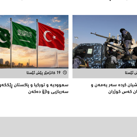
19 کاتژمێر پێش ئێستا
یان كردە سەر یەمەن و
سعوودیە و توركیا و پاكستان ڕێككەو
ن كەس كوژران
سەربازیی واژۆ دەكەن