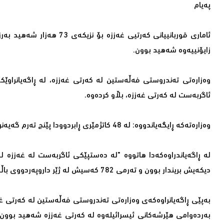
پەیام
ئاماری قوربانییانی كەرتیی
زایۆنییەوە شەهید بوون.
وەزارەتی تەندروستی فەڵەستین لە كەرتی غەززە، لە ڕاگەیانراوێكد
ئاگربەست لە كەرتی غەززە، بڵاو كردەوە.
وەزارەتەكە ڕایگەیاندووە: لە 48 كاتژمێری ڕابردوودا پێنج تەرم گەیەنراونەتە نەخۆشخانەكانی غەززە و 49 كەسی دیكەیش بریندار بوون.
دیكەیش بریندار بوون و تەرمی 782 كەسیش لە ژێر داروپەردووی باڵەخانەكاندا دەرهێنراون.