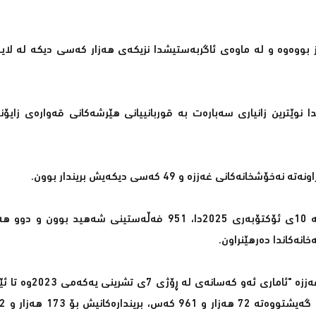
 غەززە بۆ نزیكەی 73 هەزار شەهید بەرز بووەوە و لە ماوەی ئاگربەستیشدا نزیكەی هەزار كەسی دیكە 
ا نوێترین زانیاری سەبارەت بە قوربانییانی هێرشەكانی قەوارەی زایۆ
بەپێی ڕاگەیانراوەكەی وەزارەتی تەندروستی فەڵەستین