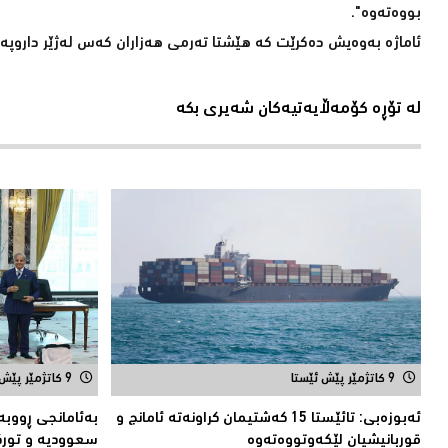
بووەتەوە".
ئاماژە بەوەیش دەكرێت كە هێشتا تەرمی هەزاران كەس لەژێر داروپەرد
لە تۆڕە کۆمەڵایەتیەکان شەیری بکە
9 کاتژمێر پێش ئێستا
9 کاتژمێر پێش ئێستا
ئەبوزەبی: تائێستا 15 كەشتیمان كراونەتە ئامانج و
بەئامانجی ڕووبە
قوربانیشیان لێكەوتووەتەوە
سعوودیە و توركی