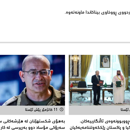
ووی ڕووخاوی بیناكاندا ماونەتەوە.
11 کاتژمێر پێش ئێستا
ڕووبوونەوەی ئاڵنگارییەكان،
بەهۆى شکستهێنان لە هێرشەکانى سە
ا و پاكستان ڕێككەوتننامەیەکیان
سەرۆكی مۆساد دوو بەرپرسی لە كار ل