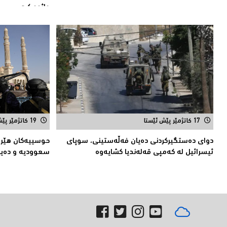
واژوو كرد
17 کاتژمێر پێش ئێستا
19 کاتژمێر پێش ئێستا
دوای دەستگیركردنی دەیان فەڵەستینی، سوپای
حوسییەكان هێرش
ئیسرائیل لە كەمپی قەلەندیا كشایەوە
سعوودیە و دەیا