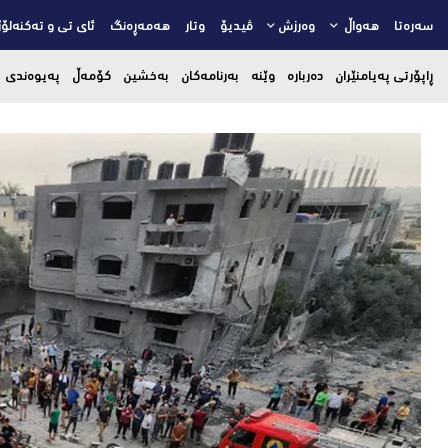
سەرەتا
هەواڵ
وەرزش
ڤیدیۆ
وتار
هەمەڕەنگ
ئای تی و تەکنەلۆژ
ڕاپۆرتی پەیامنێران
دەربارە
وێنە
بەرنامەکان
بەخشین
کۆمەڵ
پەیوەندی