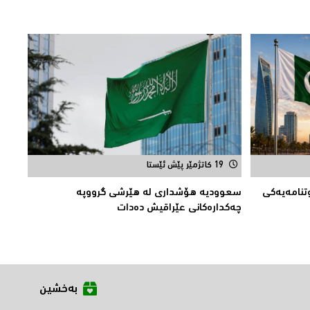
19 کاتژمێر پێش ئێستا
تنامەیەكی
سعوودیە هۆشداری لە هێرشی گرووپە
چەكدارەكانی عێراقیش دەدات
بەخشین