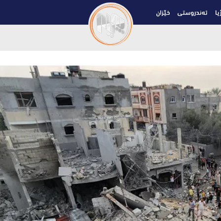
یا
تەندروستی
خێزان