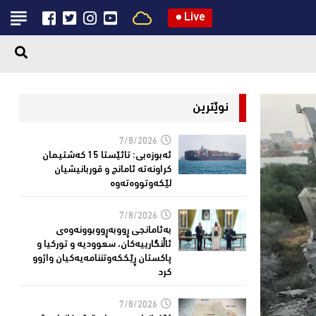
●
Live
نوێترین
7/8/2026
ئەبوزەبی: تائێستا 15 كەشتیمان
كراونەتە ئامانج و قوربانیشیان
لێكەوتووەتەوە
7/8/2026
بەئامانجی ڕووبەڕووبوونەوەی
ئاڵنگارییەكان، سعوودیە و توركیا و
پاكستان ڕێككەوتننامەیەکیان واژوو
كرد
7/8/2026