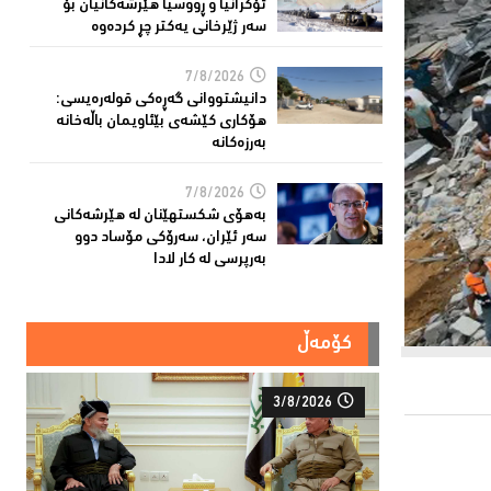
ئۆكرانیا و ڕووسیا هێرشەكانیان بۆ
سەر ژێرخانی یەكتر چڕ كردەوە
7/8/2026
دانیشتووانى گەڕەكی قولەرەیسی:
هۆکارى کێشەى بێئاویمان باڵەخانە
بەرزەكانە
7/8/2026
بەهۆى شکستهێنان لە هێرشەکانى
سەر ئێران، سەرۆكی مۆساد دوو
بەرپرسی لە كار لادا
کۆمەڵ
3/8/2026