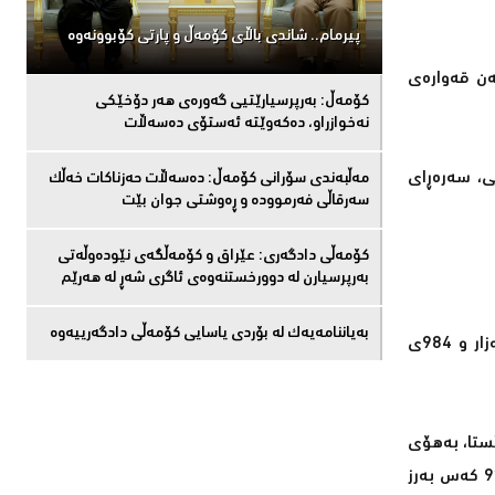
پیرمام.. شاندی باڵای كۆمه‌ڵ و پارتی كۆبوونه‌وه‌
لە لایەن قەوارەی
كۆمەڵ: بەرپرسیارێتیی گەورەی هەر دۆخێکی
نەخوازراو، دەكەوێتە ئەستۆی دەسەڵات
نی، سەرەڕای
مەڵبەندى سۆرانى کۆمەڵ: دەسەڵات حەزناکات خەڵک
سەرقاڵى فەرموودە و ڕەوشتى جوان بێت
کۆمەڵى دادگەرى: عێراق و كۆمەڵگەی نێودەوڵەتی
بەرپرسیارن لە دوورخستنەوەى ئاگری شەڕ لە هەرێم
بەیاننامەیەک لە بۆردی یاسایی کۆمەڵی دادگەرییەوە
لە ڕاگەیاندراوەكەدا هاتووە "لە دەستپێكی ئاگربەست لە غەززە لە 10ی ئۆكتۆبەری 2025دا، 951 فەڵەستینی شەهید بوون و دوو هەزار و 984ی
 لە كەرتی غەززە "ئاماری ئەو كەسانەی لە ڕۆژی 7ی تشرینی یەكەمی 2023وە تا ئێستا، بەهۆی
بەردەوامی هێرشەكانی ئیسرائیلەوە لە كەرتی غەززە شەهید بوون گەیشتووەتە 72 هەزار و 961 كەس، بریندارەكانیش بۆ 173 هەزار و 92 كەس بەرز