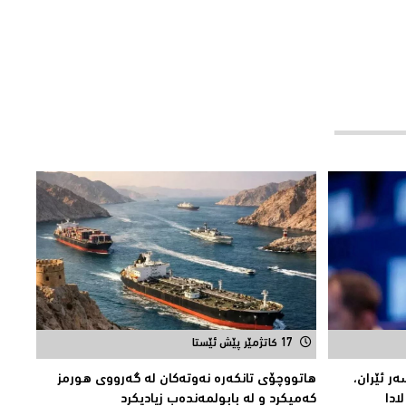
17 کاتژمێر پێش ئێستا
ر ئێران،
هاتووچۆی تانكەرە نەوتەكان لە گەرووی هورمز
ادا
کەمیکرد و لە بابولمەندەب زیادیكرد