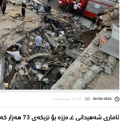
06/06/2026
242 جار خوێنراوەتەوە
ئاماری شەهیدانى غـ.ەززە بۆ نزیكەی 73 هەزار كەس بەرز بووەتەوە