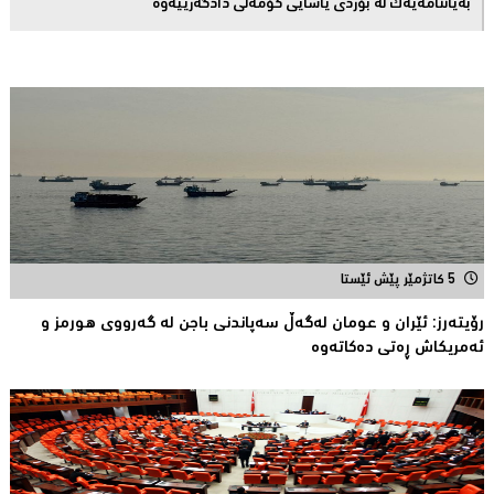
بەیاننامەیەک لە بۆردی یاسایی کۆمەڵی دادگەرییەوە
5 کاتژمێر پێش ئێستا
رۆیتەرز: ئێران و عومان لەگەڵ سەپاندنی باجن لە گەرووی هورمز و
ئەمریکاش ڕەتی دەکاتەوە