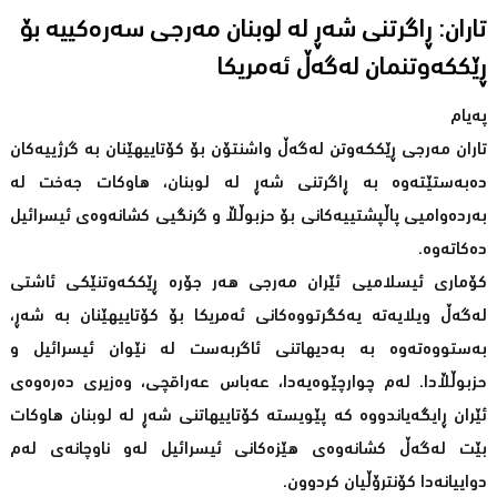
تاران: ڕاگرتنی شه‌ڕ له‌ لوبنان مه‌رجی سه‌ره‌كییه‌ بۆ
ڕێككه‌وتنمان له‌گه‌ڵ ئه‌مریكا
په‌یام
تاران مەرجی ڕێککەوتن لەگەڵ واشنتۆن بۆ کۆتاییهێنان بە گرژییەکان
دەبەستێتەوە بە ڕاگرتنی شەڕ لە لوبنان، هاوکات جەخت لە
بەردەوامیی پاڵپشتییەکانی بۆ حزبوڵڵا و گرنگیی کشانەوەی ئیسرائیل
دەکاتەوە.
کۆماری ئیسلامیی ئێران مەرجی هەر جۆرە ڕێککەوتنێکی ئاشتی
لەگەڵ ویلایەتە یەکگرتووەکانی ئەمریکا بۆ کۆتاییهێنان بە شەڕ،
بەستووەتەوە بە بەدیهاتنی ئاگربەست لە نێوان ئیسرائیل و
حزبوڵڵادا. لەم چوارچێوەیەدا، عەباس عه‌راقچی، وەزیری دەرەوەی
ئێران ڕایگەیاندووە کە پێویستە کۆتاییهاتنی شەڕ لە لوبنان هاوکات
بێت لەگەڵ کشانەوەی هێزەکانی ئیسرائیل لەو ناوچانەی لەم
دواییانەدا کۆنترۆڵیان کردوون.