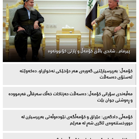
پیرمام.. شاندی باڵای كۆمه‌ڵ و پارتی كۆبوونه‌وه‌
كۆمەڵ: بەرپرسیارێتیی گەورەی هەر دۆخێکی نەخوازراو، دەكەوێتە
ئەستۆی دەسەڵات
مەڵبەندى سۆرانى کۆمەڵ: دەسەڵات حەزناکات خەڵک سەرقاڵى فەرموودە
و ڕەوشتى جوان بێت
کۆمەڵى دادگەرى: عێراق و كۆمەڵگەی نێودەوڵەتی بەرپرسیارن لە
دوورخستنەوەى ئاگری شەڕ لە هەرێم