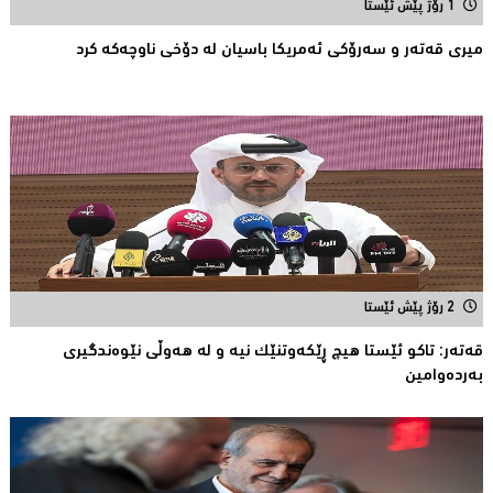
1 رۆژ پێش ئێستا
میری قه‌ته‌ر و سه‌رۆكی ئه‌مریكا باسیان له‌ دۆخی ناوچه‌كه‌ كرد
2 رۆژ پێش ئێستا
قەتەر: تاکو ئێستا هیچ ڕێکەوتنێک نیە و لە هەوڵى نێوەندگیرى
بەردەوامین