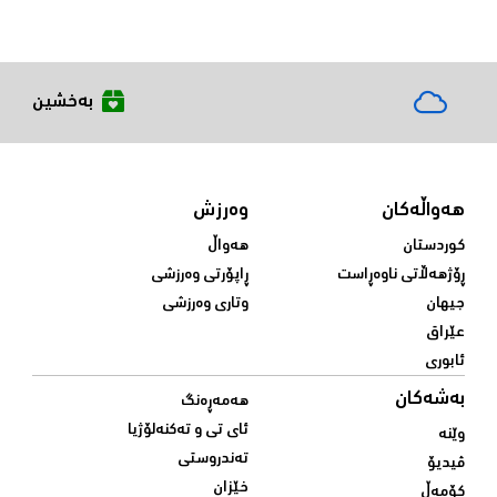
بەخشین
هەواڵەکان
وەرزش
کوردستان
هەواڵ
ڕۆژهەڵاتی ناوەڕاست
ڕاپۆرتی وەرزشی
جیهان
وتاری وەرزشی
عێراق
ئابوری
بەشەکان
هەمەڕەنگ
ئای تی و تەکنەلۆژیا
وێنە
تەندروستی
ڤیدیۆ
خێزان
کۆمەڵ