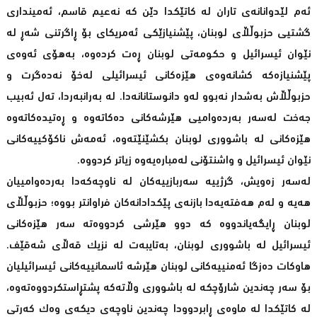
ئەم لێدوانانەی تاران لە کاتێکدا دێن کە نەعیم قاسم، ئەمینداری
گشتیی حزبوڵڵای لوبنان، پێشنیازێکی ئەمریکای بۆ ڕاگرتنی شەڕ لە
نێوان ئیسرائیل و حکومەتی لوبنان ڕەت کردەوە، بەهۆی ئەوەی
پێشنیازەکە کشانەوەی هێزەکانی ئیسرائیلی لەخۆ نەدەگرت و
حزبوڵڵاش بەشدار نەبوو لەو دانوستانانەدا. لە بەرانبەردا، ته‌ل ئەبیب
جەخت لەسەر بەردەوامیی هێرشەکانی دەکاتەوە و ڕەتیدەکاتەوە
هێزەکانی لە باشووری لوبنان بکشێنێتەوە، ئەمەش ناکۆکییەکانی
نێوان ئیسرائیل و واشنتۆنی لەمبارەیەوە زیاتر کردووە.
لەسەر زەویش، گرژییە سەربازییەکان لە ناوچەکەدا بەردەوامییان
هەیە و لەم هەفتەیەدا بازنەی پێکدادانەکان فراوانتر بووە؛ حزبوڵڵای
لوبنان ڕایگەیاندووە کە دوو هێرشی کردووەتە سەر هێزەکانی
ئیسرائیل لە باشووری لوبنان، بەتایبەت لە نزیک قەڵای شەقێف.
هاوکات دەزگا ئەمنییەکانی لوبنان هێرشە ئاسمانییەکانی ئیسرائیلیان
بۆ سەر چەندین شارۆچکە لە باشووری وڵاتەکە پشتڕاستکردووەتەوە،
لە کاتێکدا لە ماوەی ڕابردوودا چەندین ناوچەی دیکەی وەک کەرتی