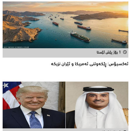
1 رۆژ پێش ئێستا
ئه‌كسیۆس: ڕێكه‌وتنی ئه‌مریكا و ئێران نزیكه‌