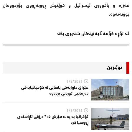
غەززە و باکووری ئیسرائیل و کوێتیش ڕووبەڕووی بۆردوومان
بوونەتەوە.
لە تۆڕە کۆمەڵایەتیەکان شەیری بکە
نوێترین
6/8/2026
عێراق داوایەکی یاسایی لە کۆمپانیایه‌كی
دەرمانیى ئوردنی بردەوە
6/8/2026
ئۆکرانیا بە یەک هێرش ٦٠٥ درۆنی ئاڕاستەى
ڕووسیا کرد