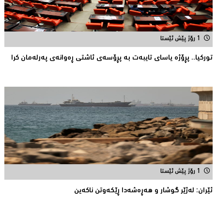
1 رۆژ پێش ئێستا
توركیا.. پڕۆژه‌ یاسای تایبه‌ت به‌ پڕۆسه‌ی ئاشتی ڕه‌وانه‌ی په‌رله‌مان كرا
1 رۆژ پێش ئێستا
ئێران: له‌ژێر گوشار و هەڕەشەدا ڕێکەوتن ناکەین