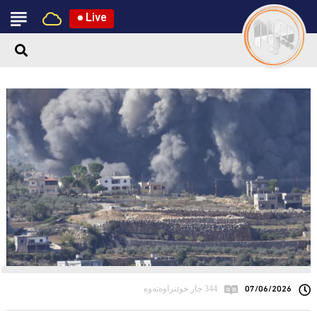
●
Live
07/06/2026
344 جار خوێنراوەتەوە