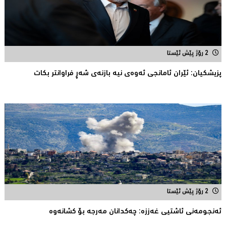
2 رۆژ پێش ئێستا
پزیشكیان: ئێران ئامانجی ئه‌وه‌ی نیه‌ بازنه‌ی شه‌ڕ فراوانتر بكات
2 رۆژ پێش ئێستا
ئەنجومەنى ئاشتیی غەززە: چەکدانان مەرجە بۆ کشانەوە