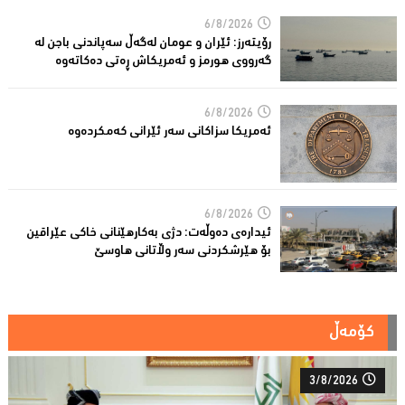
6/8/2026
رۆیتەرز: ئێران و عومان لەگەڵ سەپاندنی باجن لە
گەرووی هورمز و ئەمریکاش ڕەتی دەکاتەوە
6/8/2026
ئه‌مریكا سزاكانی سه‌ر ئێرانی كه‌مكرده‌وه‌
6/8/2026
ئیدارەى دەوڵەت: دژى بەکارهێنانى خاکی عێراقین
بۆ هێرشکردنى سەر وڵاتانی هاوسێ
کۆمەڵ
3/8/2026