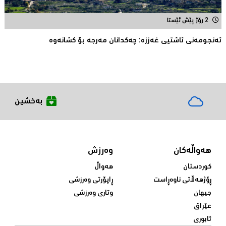
2 رۆژ پێش ئێستا
ئەنجومەنى ئاشتیی غەززە: چەکدانان مەرجە بۆ کشانەوە
بەخشین
هەواڵەکان
وەرزش
کوردستان
هەواڵ
ڕۆژهەڵاتی ناوەڕاست
ڕاپۆرتی وەرزشی
جیهان
وتاری وەرزشی
عێراق
ئابوری