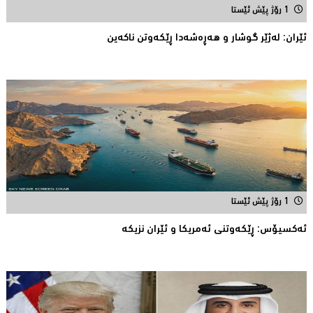
1 رۆژ پێش ئێستا
ئێران: له‌ژێر گوشار و هەڕەشەدا ڕێکەوتن ناکەین
1 رۆژ پێش ئێستا
ئه‌كسیۆس: ڕێكه‌وتنی ئه‌مریكا و ئێران نزیكه‌