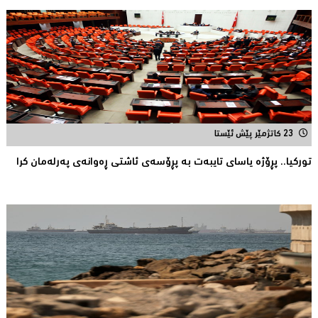
23 کاتژمێر پێش ئێستا
توركیا.. پڕۆژه‌ یاسای تایبه‌ت به‌ پڕۆسه‌ی ئاشتی ڕه‌وانه‌ی په‌رله‌مان كرا