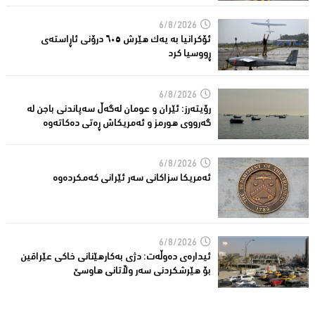
6/8/2026
ئۆکرانیا بە یەک هێرش ٦٠٥ درۆنی ئاڕاستەى
ڕووسیا کرد
6/8/2026
رۆیتەرز: ئێران و عومان لەگەڵ سەپاندنی باجن لە
گەرووی هورمز و ئەمریکاش ڕەتی دەکاتەوە
6/8/2026
ئه‌مریكا سزاكانی سه‌ر ئێرانی كه‌مكرده‌وه‌
6/8/2026
ئیدارەى دەوڵەت: دژى بەکارهێنانى خاکی عێراقین
بۆ هێرشکردنى سەر وڵاتانی هاوسێ