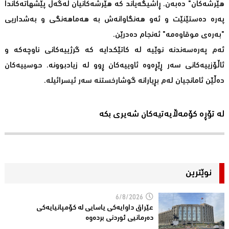
هێرشەکان" دەبەن. ڕاشیگەیاند کە هێرشەکانیان لەگەڵ پێشهاتەکاندا
پەرە دەستێنێت و ئەو هەنگاوانەش بە هەماهەنگی و بەشداریی
"بەرەی موقاوەمە" ئەنجام دەدرێن.
ئەم پەرەسەندنە نوێیە لە کاتێکدایە کە گرژییەکانی ناوچەکە و
ئاڵۆزییەکانی سەر ڕێڕەوە ئاوییەکان ڕوو لە زیادبوونە. حوسییەکان
دەڵێن ئامانجیان لەم بڕیارانە گوشارخستنە سەر ئیسرائیلە.
لە تۆڕە کۆمەڵایەتیەکان شەیری بکە
نوێترین
6/8/2026
عێراق داوایەکی یاسایی لە کۆمپانیایه‌كی
دەرمانیى ئوردنی بردەوە