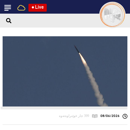
●
Live
08/06/2026
399 جار خوێنراوەتەوە