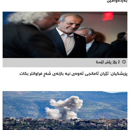
بەردەوامین
2 رۆژ پێش ئێستا
پزیشكیان: ئێران ئامانجی ئه‌وه‌ی نیه‌ بازنه‌ی شه‌ڕ فراوانتر بكات