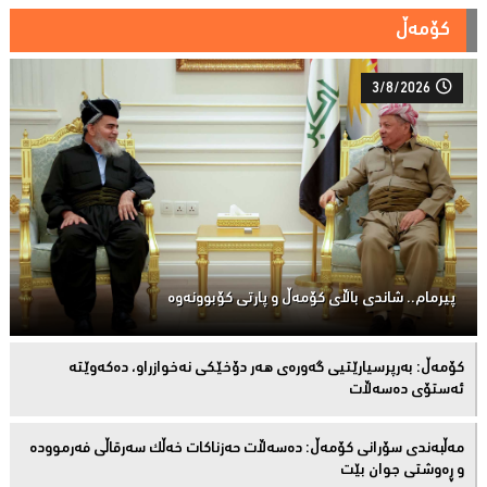
کۆمەڵ
3/8/2026
پیرمام.. شاندی باڵای كۆمه‌ڵ و پارتی كۆبوونه‌وه‌
كۆمەڵ: بەرپرسیارێتیی گەورەی هەر دۆخێکی نەخوازراو، دەكەوێتە
ئەستۆی دەسەڵات
مەڵبەندى سۆرانى کۆمەڵ: دەسەڵات حەزناکات خەڵک سەرقاڵى فەرموودە
و ڕەوشتى جوان بێت