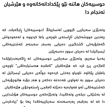
حوسییەکان هاتنە نێو پێکدادانەکانەوە و هێرشیان
ئەنجام دا
وتەبێژی سەربازیی گرووپی ئەنسارولڵا (حوسییەکان) ڕایگەیاند، کە
چەندین مووشەکیان ئاڕاستەی ناوچەی یافا کردووە و لەمەودواش
گەمارۆیەکی گشتگیری دەریایی بەسەر سەرجەم کەشتییەکانی
ئیسرائیلدا لە دەریای سوور دەسەپێنن.
یەحیا سەریع، وتەبێژی سەربازیی حوسییەکان، لە ڕاگەیەندراوێکدا
ئاماژەی پێ کرد کە هێزەکانیان "ئامانجە هەستیارەکانی" ناوچەی
یافایان پێکاوە. ناوبراو جەختی کردەوە جوڵەی دەریایی ئیسرائیل لە
دەریای سوور بە تەواوی قەدەغە دەکەن و هەر جۆرە هاتوچۆیەکی
کەشتییەکانی ئەو قەوارەیە دەبێتە ئامانجی ڕاستەوخۆی هێزەکانیان.
لە بەشێکی دیکەی وتەکانیدا، وتەبێژەکەی حوسییەکان هۆشداریی
دا کە لە بەرانبەر پەرەسەندنە سەربازییەکاندا پەنا بۆ "زیادکردنی