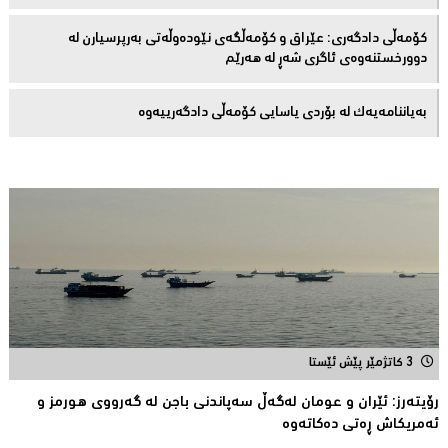
کۆمەڵى دادگەرى: عێراق و كۆمەڵگەی نێودەوڵەتی بەرپرسیارن لە
دوورخستنەوەى ئاگری شەڕ لە هەرێم
بەیاننامەیەک لە بۆردی یاسایی کۆمەڵی دادگەرییەوە
3 کاتژمێر پێش ئێستا
رۆیتەرز: ئێران و عومان لەگەڵ سەپاندنی باجن لە گەرووی هورمز و
ئەمریکاش ڕەتی دەکاتەوە