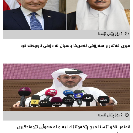
1 رۆژ پێش ئێستا
میری قه‌ته‌ر و سه‌رۆكی ئه‌مریكا باسیان له‌ دۆخی ناوچه‌كه‌ كرد
2 رۆژ پێش ئێستا
قەتەر: تاکو ئێستا هیچ ڕێکەوتنێک نیە و لە هەوڵى نێوەندگیرى