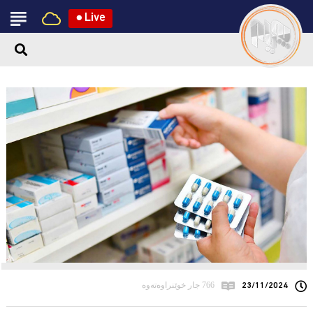
●
Live
23/11/2024
766 جار خوێنراوەتەوە