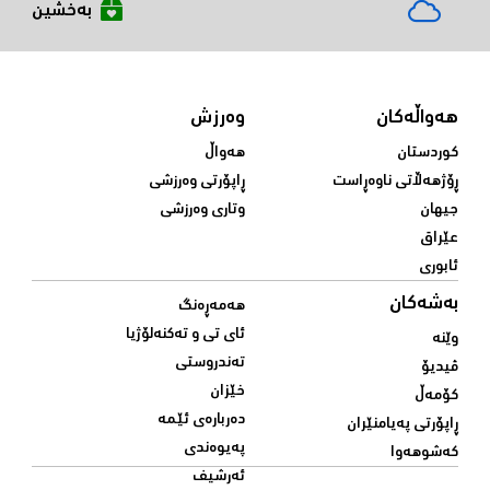
بەخشین
هەواڵەکان
وەرزش
کوردستان
هەواڵ
ڕۆژهەڵاتی ناوەڕاست
ڕاپۆرتی وەرزشی
جیهان
وتاری وەرزشی
عێراق
ئابوری
بەشەکان
هەمەڕەنگ
ئای تی و تەکنەلۆژیا
وێنە
تەندروستی
ڤیدیۆ
خێزان
کۆمەڵ
دەربارەی ئێمە
ڕاپۆرتی پەیامنێران
پەیوەندی
کەشوهەوا
ئەرشیف