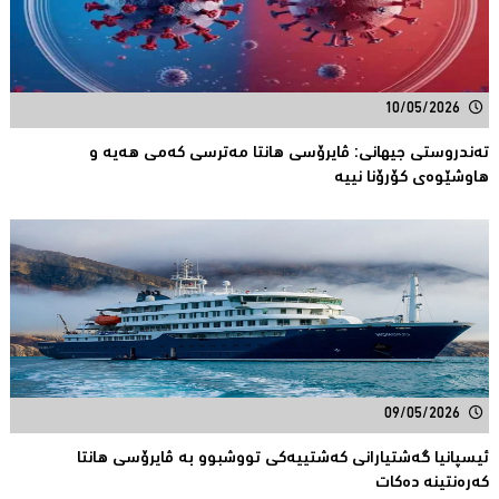
10/05/2026
تەندروستی جیهانی: ڤایرۆسی هانتا مەترسى کەمى هەیە و
هاوشێوەى كۆرۆنا نییە
09/05/2026
ئیسپانیا گەشتیارانی كەشتییەكی تووشبوو بە ڤایرۆسی هانتا
كەرەنتینە دەكات