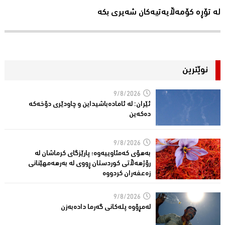
لە تۆڕە کۆمەڵایەتیەکان شەیری بکە
نوێترین
9/8/2026
ئێران: له‌ ئاماده‌باشیداین و چاودێری دۆخه‌كه‌
ده‌كه‌ین
9/8/2026
بەهۆی کەمئاوییەوە؛ پارێزگاى کرماشان لە
رۆژهەڵاتى کوردستان ڕووى لە بەرهەمهێنانى
زەعفەران کردووە
9/8/2026
له‌مڕۆوه‌ پله‌كانی گه‌رما داده‌به‌زن