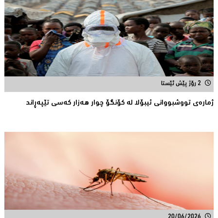
2 رۆژ پێش ئێستا
ژمارەی تووشبووانی ئیبۆلا لە كۆنگۆ چوار هەزار كەسى تێپەڕاند
20/06/2026