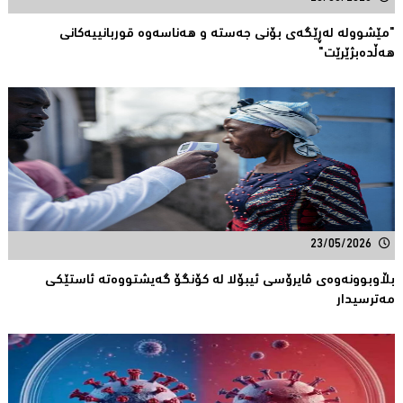
"مێشوولە لەڕێگەی بۆنی جەستە و هەناسەوە قوربانییەكانی
هەڵدەبژێرێت"
23/05/2026
بڵاوبوونەوەى ڤایرۆسی ئیبۆلا لە كۆنگۆ گەیشتووەتە ئاستێكی
مەترسیدار