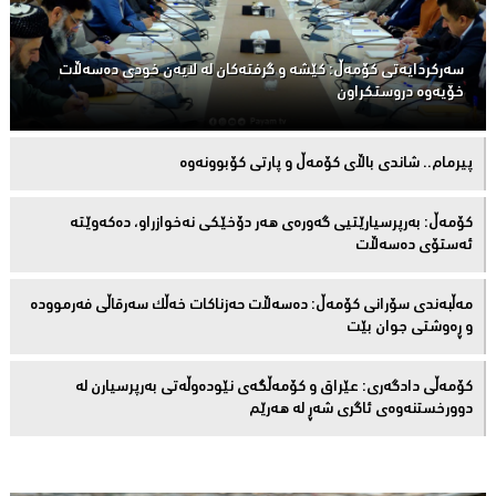
سەركردایەتی كۆمەڵ: كێشە و گرفتەكان لە لایەن خودی دەسەڵات
خۆیەوە دروستكراون
پیرمام.. شاندی باڵای كۆمه‌ڵ و پارتی كۆبوونه‌وه‌
كۆمەڵ: بەرپرسیارێتیی گەورەی هەر دۆخێکی نەخوازراو، دەكەوێتە
ئەستۆی دەسەڵات
مەڵبەندى سۆرانى کۆمەڵ: دەسەڵات حەزناکات خەڵک سەرقاڵى فەرموودە
و ڕەوشتى جوان بێت
کۆمەڵى دادگەرى: عێراق و كۆمەڵگەی نێودەوڵەتی بەرپرسیارن لە
دوورخستنەوەى ئاگری شەڕ لە هەرێم