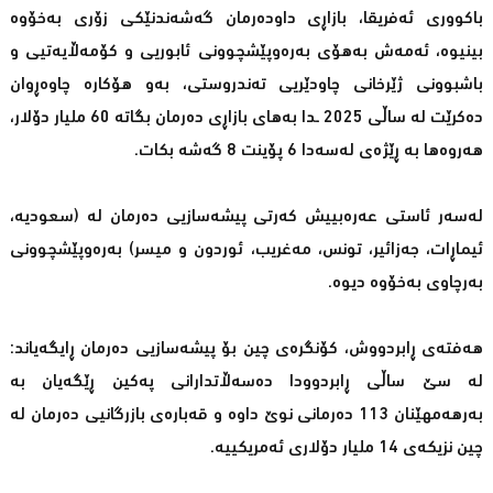
باكووری ئەفریقا، بازاڕی داودەرمان گەشەندنێكی زۆری بەخۆوە
بینیوە، ئەمەش بەهۆی بەرەوپێشچوونی ئابوریی و كۆمەڵایەتیی و
باشبوونی ژێرخانی چاودێریی تەندروستی، بەو هۆكارە چاوەڕوان
دەكرێت لە ساڵی 2025 ـدا بەهای بازاڕی دەرمان بگاتە 60 ملیار دۆلار،
هەروەها بە ڕێژەی لەسەدا 6 پۆینت 8 گەشە بكات.
لەسەر ئاستی عەرەبییش كەرتی پیشەسازیی دەرمان لە (سعودیە،
ئیماڕات، جەزائیر، تونس، مەغریب، ئوردون و میسر) بەرەوپێشچوونی
بەرچاوی بەخۆوە دیوە.
هەفتەی ڕابردووش، كۆنگرەی چین بۆ پیشەسازیی دەرمان ڕایگەیاند:
لە سێ ساڵی ڕابردوودا دەسەڵاتدارانی پەكین ڕێگەیان بە
بەرهەمهێنان 113 دەرمانی نوێ داوە و قەبارەی بازرگانیی دەرمان لە
چین نزیكەی 14 ملیار دۆلاری ئەمریكییە.