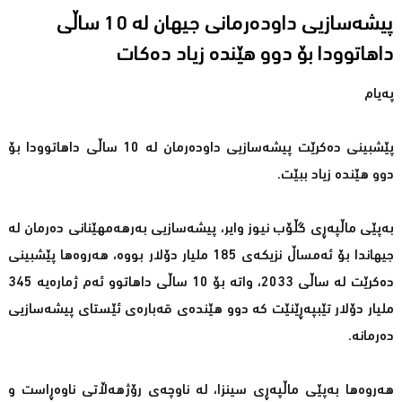
پیشەسازیی داودەرمانی جیهان لە 10 ساڵی
داهاتوودا بۆ دوو هێندە زیاد دەكات
پەیام
پێشبینی دەكرێت پیشەسازیی داودەرمان لە 10 ساڵی داهاتوودا بۆ
دوو هێندە زیاد ببێت.
بەپێی ماڵپەڕی گڵۆب نیوز وایر، پیشەسازیی بەرهەمهێنانی دەرمان لە
جیهاندا بۆ ئەمساڵ نزیكەی 185 ملیار دۆلار بووە، هەروەها پێشبینی
دەكرێت لە ساڵی 2033، واتە بۆ 10 ساڵی داهاتوو ئەم ژمارەیە 345
ملیار دۆلار تێبپەڕێنێت كە دوو هێندەی قەبارەی ئێستای پیشەسازیی
دەرمانە.
هەروەها بەپێی ماڵپەڕی سینزا، لە ناوچەی رۆژهەڵاتی ناوەڕاست و