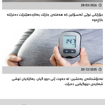
28/03/2026
جۆرێكی نوێی ئەنسۆلین کە هەفتەى جارێک بەکاردەهێنرێت دەخرێتە
بازاڕەوە
20/12/2025
نه‌خۆشخانه‌ی به‌خشین: له‌ حه‌وت ژنی دوو گیان، یه‌كێكیان توشی
شه‌كره‌ی دووگیانیی ده‌بێت