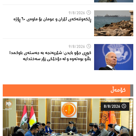
9/8/2026
ڕێكه‌وتنه‌كه‌ی ئێران و عومان بۆ ماوه‌ی ٦٠ ڕۆژه‌
9/8/2026
کوڕی جۆو بایدن: شێرپەنجە بە جەستەی باوکمدا
بڵاو بوەتەوە و لە دۆخێکی زۆر سەختدایە
کۆمەڵ
8/8/2026