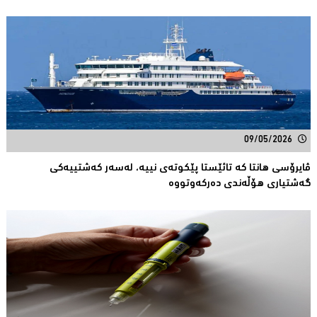
09/05/2026
ڤایرۆسی هانتا کە تائێستا پێكوتەی نییە، لەسەر كەشتییەكی
گەشتیارى هۆڵەندی دەرکەوتووە