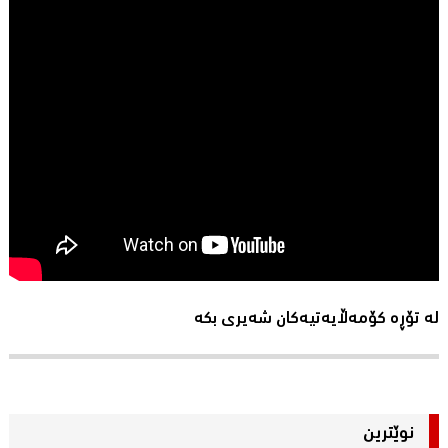
لە تۆڕە کۆمەڵایەتیەکان شەیری بکە
نوێترین