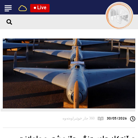
●
Live
30/05/2026
360 جار خوێنراوەتەوە