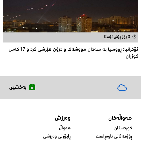
3 رۆژ پێش ئێستا
ئۆكرانیا: ڕووسیا به‌ سه‌دان مووشه‌ك و درۆن هێرشی كرد و 17 كه‌س
كوژران
بەخشین
هەواڵەکان
وەرزش
کوردستان
هەواڵ
ڕۆژهەڵاتی ناوەڕاست
ڕاپۆرتی وەرزشی