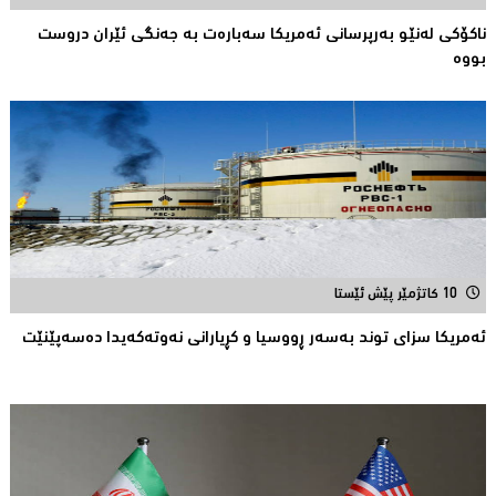
ناكۆكی لەنێو بەرپرسانى ئەمریكا سەبارەت بە جەنگی ئێران دروست
بووە
10 کاتژمێر پێش ئێستا
ئەمریكا سزای توند بەسەر ڕووسیا و كڕیارانی نەوتەكەیدا دەسەپێنێت