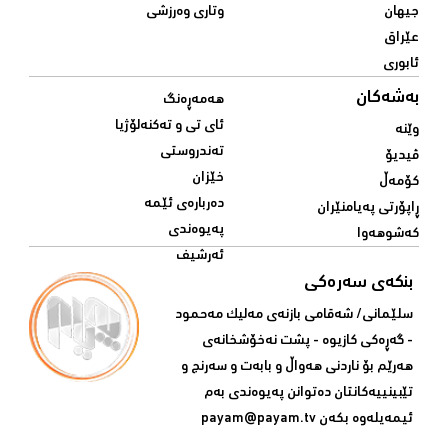
جیهان
وتاری وەرزشی
عێراق
ئابوری
بەشەکان
هەمەڕەنگ
ئای تی و تەکنەلۆژیا
وێنە
تەندروستی
ڤیدیۆ
خێزان
کۆمەڵ
دەربارەی ئێمە
ڕاپۆرتی پەیامنێران
پەیوەندی
کەشوهەوا
ئەرشیف
بنکەی سەرەکی
سلێمانی/ شه‌قامی بازنه‌ی مه‌لیک مه‌حمود
- گه‌ڕه‌کی کازیوه‌ - پشت نه‌خۆشخانه‌ی‌
هه‌رێم بۆ ناردنی‌ هه‌واڵ و بابه‌ت و سه‌رنج و
تێبینییه‌كانتان ده‌توانن په‌یوه‌ندی‌ به‌م
ئیمه‌یله‌وه‌ بكه‌ن
payam@payam.tv