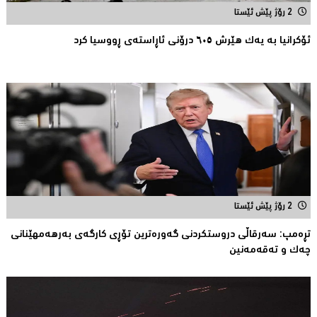
2 رۆژ پێش ئێستا
ئۆکرانیا بە یەک هێرش ٦٠٥ درۆنی ئاڕاستەى ڕووسیا کرد
2 رۆژ پێش ئێستا
تڕەمپ: سەرقاڵى دروستکردنی گەورەترین تۆڕى کارگەى بەرهەمهێنانى
چەک و تەقەمەنین