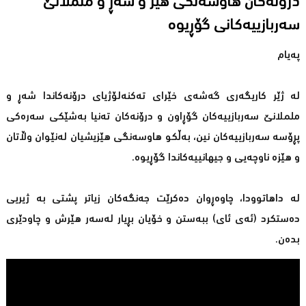
درۆنەكان هاوسەنگی هێز و شەڕ و ململانێ
سەربازییەكانى گۆڕیوە
پەیام
لە ژێر كاریگەری گەشەی خێرای تەكنەلۆژیای درۆنەكاندا شەڕ و
ململانێ سەربازییەكان گۆڕاون و درۆنەكان تەنیا بەشێكی سەرەكی
پڕۆسە سەربازییەكان نین، بەڵكو هاوسەنگی هێزیشیان لەنێوان وڵاتان
و هێزە ناوچەیی و جیهانییەكاندا گۆڕیوە.
لە داهاتوودا، چاوەڕوان دەكرێت جەنگەكان زیاتر پشتی بە ژیریی
دەستكرد (ئەی ئای) ببەستن و خۆیان بڕیار لەسەر هێرش و چاودێری
بدەن.