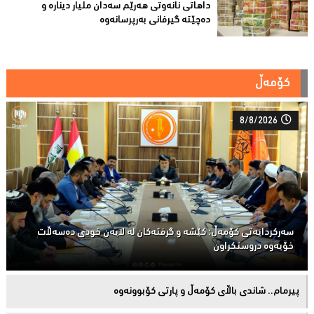
داهاتی نانەوتی هەرێم سەدان ملیار دینارە و
دەچێتە گیرفانی بەرپرسانەوە
کۆمەڵ
8/8/2026
سەركردایەتی كۆمەڵ: كێشە و گرفتەكان لە لایەن خودی دەسەڵات
خۆیەوە دروستكراون
پیرمام.. شاندی باڵای كۆمه‌ڵ و پارتی كۆبوونه‌وه‌