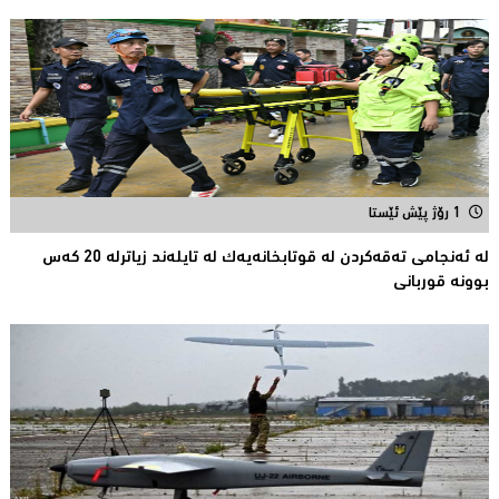
1 رۆژ پێش ئێستا
لە ئەنجامی تەقەكردن لە قوتابخانەیەك لە تایلەند زیاترلە 20 كەس
بوونە قوربانى