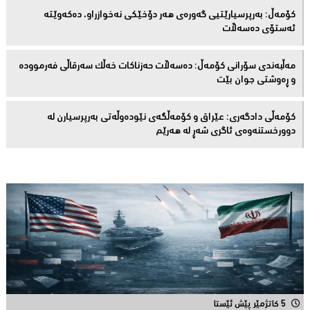
كۆمەڵ: بەرپرسیارێتیی گەورەی هەر دۆخێکی نەخوازراو، دەكەوێتە
ئەستۆی دەسەڵات
مەڵبەندى سۆرانى کۆمەڵ: دەسەڵات حەزناکات خەڵک سەرقاڵى فەرموودە
و ڕەوشتى جوان بێت
کۆمەڵى دادگەرى: عێراق و كۆمەڵگەی نێودەوڵەتی بەرپرسیارن لە
دوورخستنەوەى ئاگری شەڕ لە هەرێم
5 کاتژمێر پێش ئێستا