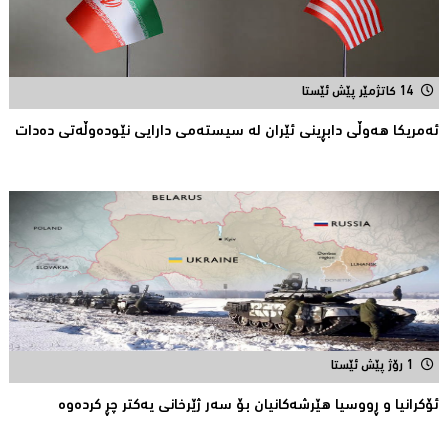
14 کاتژمێر پێش ئێستا
ئەمریکا هەوڵى دابڕینى ئێران لە سیستەمی دارایی نێودەوڵەتی دەدات
1 رۆژ پێش ئێستا
ئۆكرانیا و ڕووسیا هێرشەكانیان بۆ سەر ژێرخانی یەكتر چڕ كردەوە