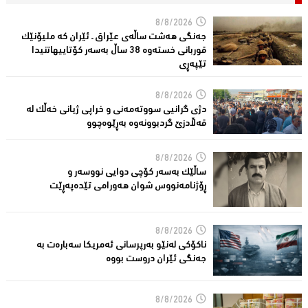
8/8/2026
جەنگی هەشت ساڵەی عێراق ـ ئێران کە ملیۆنێک
قوربانى خستەوە 38 ساڵ بەسەر كۆتاییهاتنیدا
تێپەڕى
8/8/2026
دژی گرانیی سووتەمەنی و خراپی ژیانی خەڵك لە
قەڵادزێ‌ گردبوونەوە بەڕێوەچوو
8/8/2026
ساڵێك بەسەر كۆچی دوایی نووسەر و
ڕۆژنامەنووس شوان هەورامی تێدەپەڕێت
8/8/2026
ناكۆكی لەنێو بەرپرسانى ئەمریكا سەبارەت بە
جەنگی ئێران دروست بووە
8/8/2026